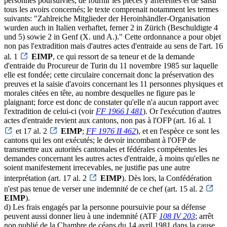
personnes poursuivies, de fournir les pièces y afférentes et de saisir
tous les avoirs concernés; le texte comprenait notamment les termes
suivants: "Zahlreiche Mitglieder der Heroinhändler-Organisation
wurden auch in Italien verhaftet, ferner 2 in Zürich (Beschuldigte 4
und 5) sowie 2 in Genf (X. und A.)." Cette ordonnance a pour objet
non pas l'extradition mais d'autres actes d'entraide au sens de l'art. 16
al. 1
EIMP
, ce qui ressort de sa teneur et de la demande
d'entraide du Procureur de Turin du 11 novembre 1985 sur laquelle
elle est fondée; cette circulaire concernait donc la préservation des
preuves et la saisie d'avoirs concernant les 11 personnes physiques et
morales citées en tête, au nombre desquelles ne figure pas le
plaignant; force est donc de constater qu'elle n'a aucun rapport avec
l'extradition de celui-ci (voir
FF 1966 I 481
). Or l'exécution d'autres
actes d'entraide revient aux cantons, non pas à l'OFP (art. 16 al. 1
et 17 al. 2
EIMP
;
FF 1976 II 462
), et en l'espèce ce sont les
cantons qui les ont exécutés; le devoir incombant à l'OFP de
transmettre aux autorités cantonales et fédérales compétentes les
demandes concernant les autres actes d'entraide, à moins qu'elles ne
soient manifestement irrecevables, ne justifie pas une autre
interprétation (art. 17 al. 2
EIMP
). Dès lors, la Confédération
n'est pas tenue de verser une indemnité de ce chef (art. 15 al. 2
EIMP
).
d) Les frais engagés par la personne poursuivie pour sa défense
peuvent aussi donner lieu à une indemnité (ATF
108 IV 203
; arrêt
non publié de la Chambre de céans du 14 avril 1981 dans la cause