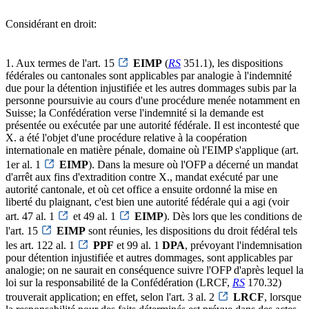
Considérant en droit:
1. Aux termes de l'art. 15
EIMP
(
RS
351.1), les dispositions
fédérales ou cantonales sont applicables par analogie à l'indemnité
due pour la détention injustifiée et les autres dommages subis par la
personne poursuivie au cours d'une procédure menée notamment en
Suisse; la Confédération verse l'indemnité si la demande est
présentée ou exécutée par une autorité fédérale. Il est incontesté que
X. a été l'objet d'une procédure relative à la coopération
internationale en matière pénale, domaine où l'EIMP s'applique (art.
1er al. 1
EIMP
). Dans la mesure où l'OFP a décerné un mandat
d'arrêt aux fins d'extradition contre X., mandat exécuté par une
autorité cantonale, et où cet office a ensuite ordonné la mise en
liberté du plaignant, c'est bien une autorité fédérale qui a agi (voir
art. 47 al. 1
et 49 al. 1
EIMP
). Dès lors que les conditions de
l'art. 15
EIMP
sont réunies, les dispositions du droit fédéral tels
les art. 122 al. 1
PPF
et 99 al. 1
DPA
, prévoyant l'indemnisation
pour détention injustifiée et autres dommages, sont applicables par
analogie; on ne saurait en conséquence suivre l'OFP d'après lequel la
loi sur la responsabilité de la Confédération (LRCF,
RS
170.32)
trouverait application; en effet, selon l'art. 3 al. 2
LRCF
, lorsque