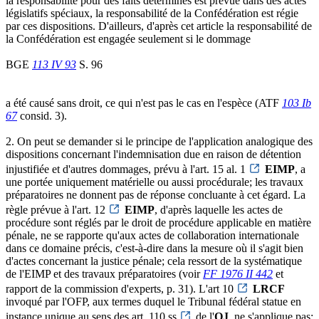
la responsabilité pour des faits déterminés est prévue dans des actes
législatifs spéciaux, la responsabilité de la Confédération est régie
par ces dispositions. D'ailleurs, d'après cet article la responsabilité de
la Confédération est engagée seulement si le dommage
BGE
113 IV 93
S. 96
a été causé sans droit, ce qui n'est pas le cas en l'espèce (ATF
103 Ib
67
consid. 3).
2. On peut se demander si le principe de l'application analogique des
dispositions concernant l'indemnisation due en raison de détention
injustifiée et d'autres dommages, prévu à l'art. 15 al. 1
EIMP
, a
une portée uniquement matérielle ou aussi procédurale; les travaux
préparatoires ne donnent pas de réponse concluante à cet égard. La
règle prévue à l'art. 12
EIMP
, d'après laquelle les actes de
procédure sont réglés par le droit de procédure applicable en matière
pénale, ne se rapporte qu'aux actes de collaboration internationale
dans ce domaine précis, c'est-à-dire dans la mesure où il s'agit bien
d'actes concernant la justice pénale; cela ressort de la systématique
de l'EIMP et des travaux préparatoires (voir
FF 1976 II 442
et
rapport de la commission d'experts, p. 31). L'art 10
LRCF
invoqué par l'OFP, aux termes duquel le Tribunal fédéral statue en
instance unique au sens des art. 110 ss
de l'
OJ
, ne s'applique pas;