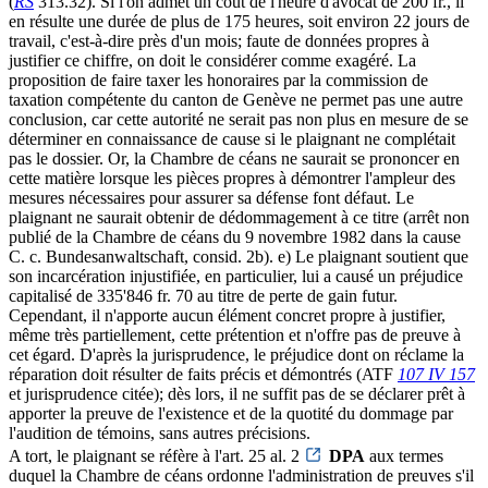
(
RS
313.32). Si l'on admet un coût de l'heure d'avocat de 200 fr., il
en résulte une durée de plus de 175 heures, soit environ 22 jours de
travail, c'est-à-dire près d'un mois; faute de données propres à
justifier ce chiffre, on doit le considérer comme exagéré. La
proposition de faire taxer les honoraires par la commission de
taxation compétente du canton de Genève ne permet pas une autre
conclusion, car cette autorité ne serait pas non plus en mesure de se
déterminer en connaissance de cause si le plaignant ne complétait
pas le dossier. Or, la Chambre de céans ne saurait se prononcer en
cette matière lorsque les pièces propres à démontrer l'ampleur des
mesures nécessaires pour assurer sa défense font défaut. Le
plaignant ne saurait obtenir de dédommagement à ce titre (arrêt non
publié de la Chambre de céans du 9 novembre 1982 dans la cause
C. c. Bundesanwaltschaft, consid. 2b). e) Le plaignant soutient que
son incarcération injustifiée, en particulier, lui a causé un préjudice
capitalisé de 335'846 fr. 70 au titre de perte de gain futur.
Cependant, il n'apporte aucun élément concret propre à justifier,
même très partiellement, cette prétention et n'offre pas de preuve à
cet égard. D'après la jurisprudence, le préjudice dont on réclame la
réparation doit résulter de faits précis et démontrés (ATF
107 IV 157
et jurisprudence citée); dès lors, il ne suffit pas de se déclarer prêt à
apporter la preuve de l'existence et de la quotité du dommage par
l'audition de témoins, sans autres précisions.
A tort, le plaignant se réfère à l'art. 25 al. 2
DPA
aux termes
duquel la Chambre de céans ordonne l'administration de preuves s'il