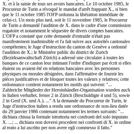
X. et à la saisie de tous ses avoirs bancaires. Le 10 octobre 1985, le
Procureur de Turin a révoqué le mandat d'arrêt frappant X., si bien
que le 11 octobre 1985 l'OFP ordonna la libération immédiate de
celui-ci. Un mois plus tard, soit le 11 novembre 1985, le Procureur
de Turin a demandé l'audition de X. dans le cadre d'une commission
rogatoire et notamment le séquestre de divers comptes bancaires.
L'OFP a constaté que cette demande d'entraide n'était pas
manifestement inadmissible et l'a fait suivre aux autorités cantonales
compétentes; le Juge d'instruction du canton de Genève a ordonné
l'audition de X.; le Ministère public du district de Zurich
(Bezirksanwaltschaft Zürich) a adressé une circulaire à toutes les
banques de ce canton leur intimant l'ordre d'indiquer par écrit si elles
étaient ou avaient été en relations bancaires avec les personnes
physiques ou morales désignées, dans l'affirmative de fournir les
pièces justificatives et de bloquer toutes les valeurs y relatives; cette
ordonnance contient notamment les motifs qui suivent: "...
Zahlreiche Mitglieder der Heroinhändler-Organisation wurden auch
in Italien verhaftet, ferner 2 in Zürich (Beschuldigte 4 und 5), sowie
2 in Genf (X. und A.). ..." A la demande du Procureur de Turin, le
Juge d'instruction italien a rendu une ordonnance de non-lieu datée
du 29 janvier 1986 contenant notamment les termes suivants: "...
dichiara chiusa la formale istruttoria nei confronti del solo imputato
X. ...; ... dichiara non doversi procedere nei confronti di X. in ordine
al reato a lui ascritto per non avere egli commesso il fatto."