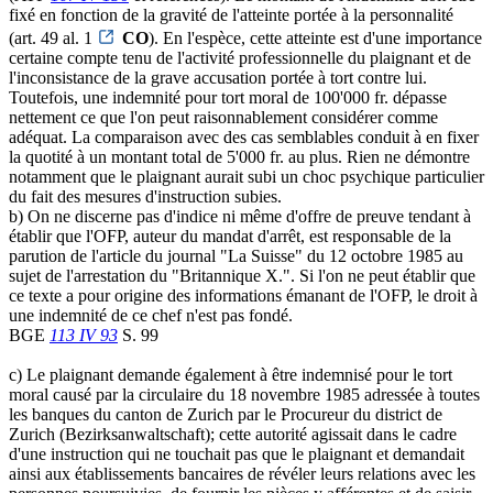
fixé en fonction de la gravité de l'atteinte portée à la personnalité
(art. 49 al. 1
CO
). En l'espèce, cette atteinte est d'une importance
certaine compte tenu de l'activité professionnelle du plaignant et de
l'inconsistance de la grave accusation portée à tort contre lui.
Toutefois, une indemnité pour tort moral de 100'000 fr. dépasse
nettement ce que l'on peut raisonnablement considérer comme
adéquat. La comparaison avec des cas semblables conduit à en fixer
la quotité à un montant total de 5'000 fr. au plus. Rien ne démontre
notamment que le plaignant aurait subi un choc psychique particulier
du fait des mesures d'instruction subies.
b) On ne discerne pas d'indice ni même d'offre de preuve tendant à
établir que l'OFP, auteur du mandat d'arrêt, est responsable de la
parution de l'article du journal "La Suisse" du 12 octobre 1985 au
sujet de l'arrestation du "Britannique X.". Si l'on ne peut établir que
ce texte a pour origine des informations émanant de l'OFP, le droit à
une indemnité de ce chef n'est pas fondé.
BGE
113 IV 93
S. 99
c) Le plaignant demande également à être indemnisé pour le tort
moral causé par la circulaire du 18 novembre 1985 adressée à toutes
les banques du canton de Zurich par le Procureur du district de
Zurich (Bezirksanwaltschaft); cette autorité agissait dans le cadre
d'une instruction qui ne touchait pas que le plaignant et demandait
ainsi aux établissements bancaires de révéler leurs relations avec les