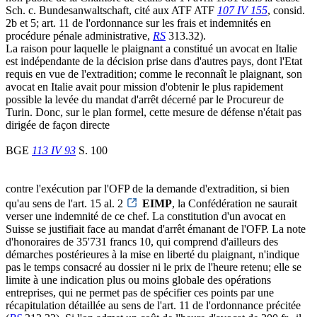
Sch. c. Bundesanwaltschaft, cité aux ATF ATF
107 IV 155
, consid.
2b et 5; art. 11 de l'ordonnance sur les frais et indemnités en
procédure pénale administrative,
RS
313.32).
La raison pour laquelle le plaignant a constitué un avocat en Italie
est indépendante de la décision prise dans d'autres pays, dont l'Etat
requis en vue de l'extradition; comme le reconnaît le plaignant, son
avocat en Italie avait pour mission d'obtenir le plus rapidement
possible la levée du mandat d'arrêt décerné par le Procureur de
Turin. Donc, sur le plan formel, cette mesure de défense n'était pas
dirigée de façon directe
BGE
113 IV 93
S. 100
contre l'exécution par l'OFP de la demande d'extradition, si bien
qu'au sens de l'art. 15 al. 2
EIMP
, la Confédération ne saurait
verser une indemnité de ce chef. La constitution d'un avocat en
Suisse se justifiait face au mandat d'arrêt émanant de l'OFP. La note
d'honoraires de 35'731 francs 10, qui comprend d'ailleurs des
démarches postérieures à la mise en liberté du plaignant, n'indique
pas le temps consacré au dossier ni le prix de l'heure retenu; elle se
limite à une indication plus ou moins globale des opérations
entreprises, qui ne permet pas de spécifier ces points par une
récapitulation détaillée au sens de l'art. 11 de l'ordonnance précitée