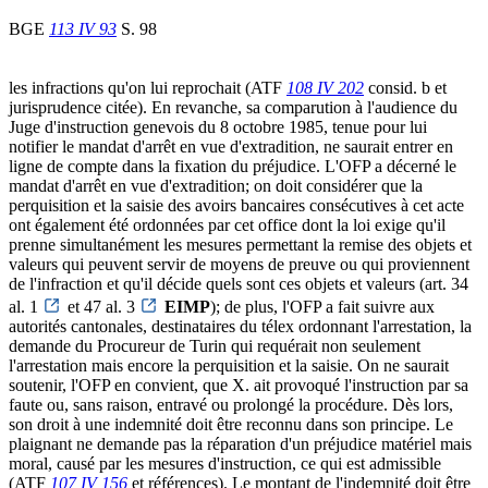
BGE
113 IV 93
S. 98
les infractions qu'on lui reprochait (ATF
108 IV 202
consid. b et
jurisprudence citée). En revanche, sa comparution à l'audience du
Juge d'instruction genevois du 8 octobre 1985, tenue pour lui
notifier le mandat d'arrêt en vue d'extradition, ne saurait entrer en
ligne de compte dans la fixation du préjudice. L'OFP a décerné le
mandat d'arrêt en vue d'extradition; on doit considérer que la
perquisition et la saisie des avoirs bancaires consécutives à cet acte
ont également été ordonnées par cet office dont la loi exige qu'il
prenne simultanément les mesures permettant la remise des objets et
valeurs qui peuvent servir de moyens de preuve ou qui proviennent
de l'infraction et qu'il décide quels sont ces objets et valeurs (art. 34
al. 1
et 47 al. 3
EIMP
); de plus, l'OFP a fait suivre aux
autorités cantonales, destinataires du télex ordonnant l'arrestation, la
demande du Procureur de Turin qui requérait non seulement
l'arrestation mais encore la perquisition et la saisie. On ne saurait
soutenir, l'OFP en convient, que X. ait provoqué l'instruction par sa
faute ou, sans raison, entravé ou prolongé la procédure. Dès lors,
son droit à une indemnité doit être reconnu dans son principe. Le
plaignant ne demande pas la réparation d'un préjudice matériel mais
moral, causé par les mesures d'instruction, ce qui est admissible
(ATF
107 IV 156
et références). Le montant de l'indemnité doit être