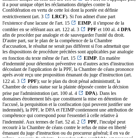
il a pour unique objet les réclamations dirigées contre la
Confédération en vertu de cette loi dont la portée est définie
restrictivement (art. 3
LRCF
). Si l'on admet d'une part
l'existence d'une lacune de l'art. 15
EIMP
, il s'impose de la
combler en se référant aux art. 122 al. 3
PPF
et 100 al. 4
DPA
afin de procéder par analogie et de sauvegarder l'unité du droit.
D'autre part, sur le plan de la compétence de la Chambre
d'accusation, le résultat ne serait pas différent si l'on admettait que
les dispositions de procédure précitées sont applicables par analogie
en fonction du texte même de l'art. 15
EIMP
. En matière
d'indemnité pour détention préventive ou d'autres actes d'instruction
découlant de l'application de la PPF, la Chambre de céans prononce
après avoir reçu une proposition émanant du juge d'instruction (art.
122 al. 3
PPF
); sur le plan du droit pénal administratif, la
Chambre de céans statue sur la plainte déposée contre la décision
prise par l'administration (art. 100 al. 4
DPA
). Dans les
domaines étroitement liés que constituent la mise en détention de
l'accusé, la perquisition et la confiscation (qui peuvent justifier une
indemnité), la PPF, le DPA et l'EIMP contiennent une attribution de
compétence qui correspond pour l'essentiel à celle relative à
l'indemnité. Aux termes de l'art. 52 al. 2
PPF
, l'inculpé peut
recourir à la Chambre de céans contre le refus de mise en liberté
émanant du juge d'instruction ou du procureur général; il en va de