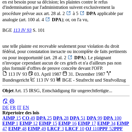
en est besoin pour sa décision; les plaintes contre le refus
d'indemnisation par l'administration suivent exclusivement la
procédure prévue aux art. 28 al. 2
à 5
DPA
applicable par
analogie (art. 100 al. 4
DPA
); or, on l'a vu,
BGE
113 IV 93
S. 101
une telle plainte est recevable seulement pour violation du droit
fédéral, pour constatation inexacte ou incomplète de faits pertinents
ou pour inopportunité (art. 28 al. 2
DPA
). Le plaignant
n'invoque cependant aucun de ces griefs et n'a d'ailleurs pas non
plus formulé d'offres de preuve concrète devant l'OFP.
113 IV 93
03. April 1987
31. Dezember 1987
Bundesgericht
113 IV 93
BGE - Strafrecht und Strafvollzug
Objet
Art. 15 IRSG, Entschädigung für ungerechtfertigte...
DE
FR
IT
EN
Répertoire des lois
AIMP
15
CO
49
DPA
25
DPA
28
DPA
51
DPA
99
DPA
100
EIMP
1
EIMP
12
EIMP
15
EIMP
16
EIMP
17
EIMP
34
EIMP
47
EIMP
48
EIMP
49
LRCF
3
LRCF
10
OJ
110
PPF
52
PPF