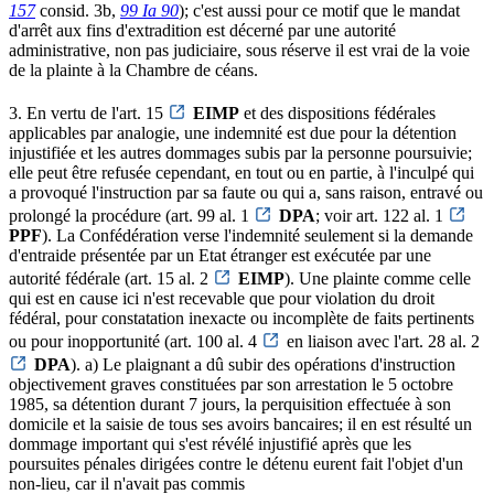
157
consid. 3b,
99 Ia 90
); c'est aussi pour ce motif que le mandat
d'arrêt aux fins d'extradition est décerné par une autorité
administrative, non pas judiciaire, sous réserve il est vrai de la voie
de la plainte à la Chambre de céans.
3. En vertu de l'art. 15
EIMP
et des dispositions fédérales
applicables par analogie, une indemnité est due pour la détention
injustifiée et les autres dommages subis par la personne poursuivie;
elle peut être refusée cependant, en tout ou en partie, à l'inculpé qui
a provoqué l'instruction par sa faute ou qui a, sans raison, entravé ou
prolongé la procédure (art. 99 al. 1
DPA
; voir art. 122 al. 1
PPF
). La Confédération verse l'indemnité seulement si la demande
d'entraide présentée par un Etat étranger est exécutée par une
autorité fédérale (art. 15 al. 2
EIMP
). Une plainte comme celle
qui est en cause ici n'est recevable que pour violation du droit
fédéral, pour constatation inexacte ou incomplète de faits pertinents
ou pour inopportunité (art. 100 al. 4
en liaison avec l'art. 28 al. 2
DPA
). a) Le plaignant a dû subir des opérations d'instruction
objectivement graves constituées par son arrestation le 5 octobre
1985, sa détention durant 7 jours, la perquisition effectuée à son
domicile et la saisie de tous ses avoirs bancaires; il en est résulté un
dommage important qui s'est révélé injustifié après que les
poursuites pénales dirigées contre le détenu eurent fait l'objet d'un
non-lieu, car il n'avait pas commis