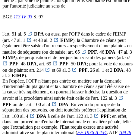
même - par voie de plainte - lorsqu'un refus semblable est prononcé
par l'autorité judiciaire au sens de
BGE
113 IV 93
S. 97
l'art. 51 al. 5
DPA
ou aussi par l'OFP dans le cadre de l'EIMP
(art. 47 al. 1
et 48 al. 2
EIMP
); la Chambre de céans peut
également être saisie d'un recours - respectivement d'une plainte - en
matière de séquestre (ou de saisie; art. 65
PPF
, 46
DPA
, 47 al. 3
EIMP
), de perquisition et de perquisition visant des papiers (art. 67
PPF
, 48
DPA
, art. 69
PPF
, 50
DPA
; pour la voie de recours
ou de plainte: art. 214
et 69 al. 3
PPF
, 26 al. 1 et 2
DPA
, 48
al. 2
EIMP
).
En l'espèce, l'OFP n'étant pas entrée en matière sur la demande
d'indemnité du plaignant et la Chambre de céans ayant été saisie de
la cause très rapidement, on pourrait laisser indécise la question de
savoir si la procédure ainsi suivie était celle de l'art. 122 al. 3
PPF
ou de l'art. 100 al. 4
DPA
. En vertu du principe de la
séparation des pouvoirs, on doit toutefois préférer l'application de
l'art. 100 al. 4
DPA
à celle de l'art. 122 al. 3
PPF
; en effet,
dans une procédure d'entraide internationale en matière pénale, telle
que l'extradition par exemple, l'Etat requis exerce une activité
administrative sur le plan international (
FF 1976 II 434
; ATF
109 Ib