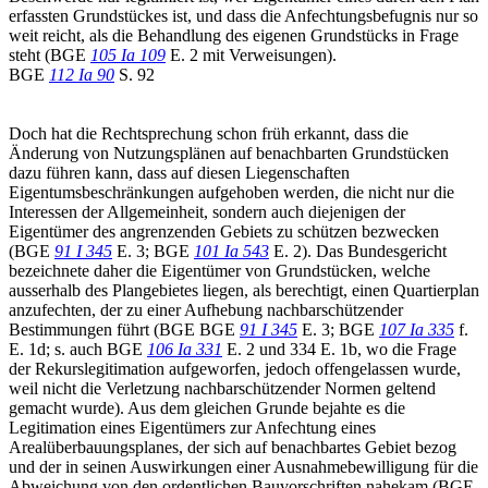
erfassten Grundstückes ist, und dass die Anfechtungsbefugnis nur so
weit reicht, als die Behandlung des eigenen Grundstücks in Frage
steht (BGE
105 Ia 109
E. 2 mit Verweisungen).
BGE
112 Ia 90
S. 92
Doch hat die Rechtsprechung schon früh erkannt, dass die
Änderung von Nutzungsplänen auf benachbarten Grundstücken
dazu führen kann, dass auf diesen Liegenschaften
Eigentumsbeschränkungen aufgehoben werden, die nicht nur die
Interessen der Allgemeinheit, sondern auch diejenigen der
Eigentümer des angrenzenden Gebiets zu schützen bezwecken
(BGE
91 I 345
E. 3; BGE
101 Ia 543
E. 2). Das Bundesgericht
bezeichnete daher die Eigentümer von Grundstücken, welche
ausserhalb des Plangebietes liegen, als berechtigt, einen Quartierplan
anzufechten, der zu einer Aufhebung nachbarschützender
Bestimmungen führt (BGE BGE
91 I 345
E. 3; BGE
107 Ia 335
f.
E. 1d; s. auch BGE
106 Ia 331
E. 2 und 334 E. 1b, wo die Frage
der Rekurslegitimation aufgeworfen, jedoch offengelassen wurde,
weil nicht die Verletzung nachbarschützender Normen geltend
gemacht wurde). Aus dem gleichen Grunde bejahte es die
Legitimation eines Eigentümers zur Anfechtung eines
Arealüberbauungsplanes, der sich auf benachbartes Gebiet bezog
und der in seinen Auswirkungen einer Ausnahmebewilligung für die
Abweichung von den ordentlichen Bauvorschriften nahekam (BGE