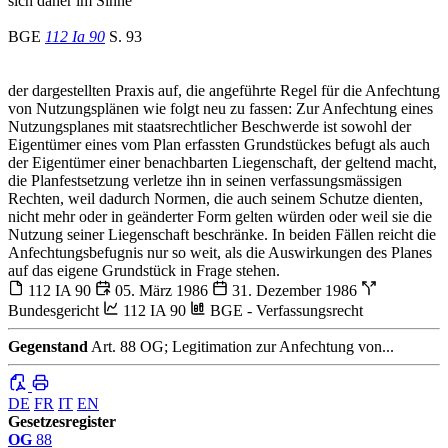
sich daher im Sinne
BGE
112 Ia 90
S. 93
der dargestellten Praxis auf, die angeführte Regel für die Anfechtung
von Nutzungsplänen wie folgt neu zu fassen: Zur Anfechtung eines
Nutzungsplanes mit staatsrechtlicher Beschwerde ist sowohl der
Eigentümer eines vom Plan erfassten Grundstückes befugt als auch
der Eigentümer einer benachbarten Liegenschaft, der geltend macht,
die Planfestsetzung verletze ihn in seinen verfassungsmässigen
Rechten, weil dadurch Normen, die auch seinem Schutze dienten,
nicht mehr oder in geänderter Form gelten würden oder weil sie die
Nutzung seiner Liegenschaft beschränke. In beiden Fällen reicht die
Anfechtungsbefugnis nur so weit, als die Auswirkungen des Planes
auf das eigene Grundstück in Frage stehen.
112 IA 90
05. März 1986
31. Dezember 1986
Bundesgericht
112 IA 90
BGE - Verfassungsrecht
Gegenstand
Art. 88 OG; Legitimation zur Anfechtung von...
DE
FR
IT
EN
Gesetzesregister
OG
88