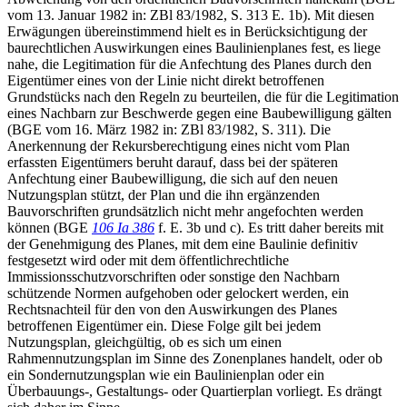
vom 13. Januar 1982 in: ZBl 83/1982, S. 313 E. 1b). Mit diesen
Erwägungen übereinstimmend hielt es in Berücksichtigung der
baurechtlichen Auswirkungen eines Baulinienplanes fest, es liege
nahe, die Legitimation für die Anfechtung des Planes durch den
Eigentümer eines von der Linie nicht direkt betroffenen
Grundstücks nach den Regeln zu beurteilen, die für die Legitimation
eines Nachbarn zur Beschwerde gegen eine Baubewilligung gälten
(BGE vom 16. März 1982 in: ZBl 83/1982, S. 311). Die
Anerkennung der Rekursberechtigung eines nicht vom Plan
erfassten Eigentümers beruht darauf, dass bei der späteren
Anfechtung einer Baubewilligung, die sich auf den neuen
Nutzungsplan stützt, der Plan und die ihn ergänzenden
Bauvorschriften grundsätzlich nicht mehr angefochten werden
können (BGE
106 Ia 386
f. E. 3b und c). Es tritt daher bereits mit
der Genehmigung des Planes, mit dem eine Baulinie definitiv
festgesetzt wird oder mit dem öffentlichrechtliche
Immissionsschutzvorschriften oder sonstige den Nachbarn
schützende Normen aufgehoben oder gelockert werden, ein
Rechtsnachteil für den von den Auswirkungen des Planes
betroffenen Eigentümer ein. Diese Folge gilt bei jedem
Nutzungsplan, gleichgültig, ob es sich um einen
Rahmennutzungsplan im Sinne des Zonenplanes handelt, oder ob
ein Sondernutzungsplan wie ein Baulinienplan oder ein
Überbauungs-, Gestaltungs- oder Quartierplan vorliegt. Es drängt