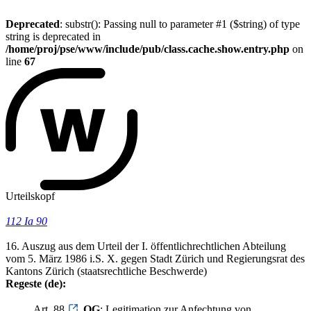
Deprecated
: substr(): Passing null to parameter #1 ($string) of type
string is deprecated in
/home/proj/pse/www/include/pub/class.cache.show.entry.php
on
line
67
Urteilskopf
112 Ia 90
16. Auszug aus dem Urteil der I. öffentlichrechtlichen Abteilung
vom 5. März 1986 i.S. X. gegen Stadt Zürich und Regierungsrat des
Kantons Zürich (staatsrechtliche Beschwerde)
Regeste (de):
Art. 88
OG
; Legitimation zur Anfechtung von