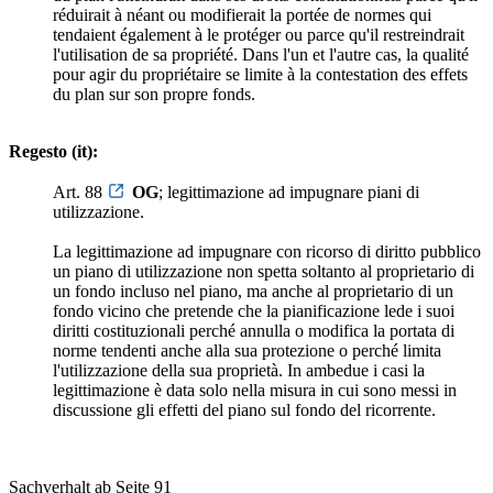
réduirait à néant ou modifierait la portée de normes qui
tendaient également à le protéger ou parce qu'il restreindrait
l'utilisation de sa propriété. Dans l'un et l'autre cas, la qualité
pour agir du propriétaire se limite à la contestation des effets
du plan sur son propre fonds.
Regesto (it):
Art. 88
OG
; legittimazione ad impugnare piani di
utilizzazione.
La legittimazione ad impugnare con ricorso di diritto pubblico
un piano di utilizzazione non spetta soltanto al proprietario di
un fondo incluso nel piano, ma anche al proprietario di un
fondo vicino che pretende che la pianificazione lede i suoi
diritti costituzionali perché annulla o modifica la portata di
norme tendenti anche alla sua protezione o perché limita
l'utilizzazione della sua proprietà. In ambedue i casi la
legittimazione è data solo nella misura in cui sono messi in
discussione gli effetti del piano sul fondo del ricorrente.
Sachverhalt ab Seite 91