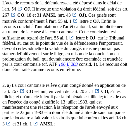
L'acte de recours de la défenderesse a été déposé dans le délai de
l'art. 54
OJ
. Il invoque une violation du droit fédéral, soit des art.
267
CO
, 18 et 31
AMSL
(art. 43
OJ
). Ces griefs sont
motivés conformément à l'art. 55 al. 1
lettre c
OJ
. Enfin le
recours conclut à l'annulation de l'arrêt cantonal, soit implicitement
au renvoi de la cause à la cour cantonale. Cette conclusion est
suffisante au regard de l'art. 55 al. 1
lettre b
OJ
, car le Tribunal
fédéral, au cas où le point de vue de la défenderesse l'emporterait,
devrait certes admettre la validité du congé, mais ne pourrait pas
statuer définitivement sur le litige, en raison de la conclusion en
prolongation du bail, qui devrait encore être examinée et tranchée
par la cour cantonale (cf. ATF
106 II 203
consid. 1). Le recours doit
donc être traité comme recours en réforme.
2. a) La cour cantonale relève qu'un congé donné en application de
l'art. 267
CO
est nul, en vertu de l'art. 20 al. 1
CO
, s'il est
illicite, et qu'un acte interdit par la loi pénale est illicite; tel est le cas
en l'espèce du congé signifié le 13 juillet 1983, qui est
manifestement une réaction à la réception de l'arrêt envoyé aux
parties le 22 juin 1983 et a donc été donné à titre de sanction parce
que le locataire a fait valoir les droits que lui confèrent les art. 18 ch.
3
et 31 ch. 1
AMSL
;