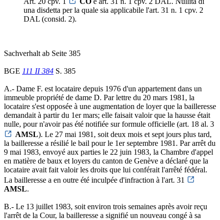
Art. 20 cpv. 1
CO
e art. 31 n. 1 cpv. 2 DAL. Nullità di
una disdetta per la quale sia applicabile l'art. 31 n. 1 cpv. 2
DAL (consid. 2).
Sachverhalt ab Seite 385
BGE
111 II 384
S. 385
A.- Dame F. est locataire depuis 1976 d'un appartement dans un
immeuble propriété de dame D. Par lettre du 20 mars 1981, la
locataire s'est opposée à une augmentation de loyer que la bailleresse
demandait à partir du 1er mars; elle faisait valoir que la hausse était
nulle, pour n'avoir pas été notifiée sur formule officielle (art. 18 al. 3
AMSL
). Le 27 mai 1981, soit deux mois et sept jours plus tard,
la bailleresse a résilié le bail pour le 1er septembre 1981. Par arrêt du
9 mai 1983, envoyé aux parties le 22 juin 1983, la Chambre d'appel
en matière de baux et loyers du canton de Genève a déclaré que la
locataire avait fait valoir les droits que lui conférait l'arrêté fédéral.
La bailleresse a en outre été inculpée d'infraction à l'art. 31
AMSL
.
B.- Le 13 juillet 1983, soit environ trois semaines après avoir reçu
l'arrêt de la Cour, la bailleresse a signifié un nouveau congé à sa