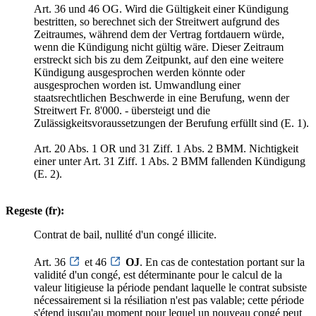
Art. 36 und 46 OG. Wird die Gültigkeit einer Kündigung
bestritten, so berechnet sich der Streitwert aufgrund des
Zeitraumes, während dem der Vertrag fortdauern würde,
wenn die Kündigung nicht gültig wäre. Dieser Zeitraum
erstreckt sich bis zu dem Zeitpunkt, auf den eine weitere
Kündigung ausgesprochen werden könnte oder
ausgesprochen worden ist. Umwandlung einer
staatsrechtlichen Beschwerde in eine Berufung, wenn der
Streitwert Fr. 8'000. - übersteigt und die
Zulässigkeitsvoraussetzungen der Berufung erfüllt sind (E. 1).
Art. 20 Abs. 1 OR und 31 Ziff. 1 Abs. 2 BMM. Nichtigkeit
einer unter Art. 31 Ziff. 1 Abs. 2 BMM fallenden Kündigung
(E. 2).
Regeste (fr):
Contrat de bail, nullité d'un congé illicite.
Art. 36
et 46
OJ
. En cas de contestation portant sur la
validité d'un congé, est déterminante pour le calcul de la
valeur litigieuse la période pendant laquelle le contrat subsiste
nécessairement si la résiliation n'est pas valable; cette période
s'étend jusqu'au moment pour lequel un nouveau congé peut