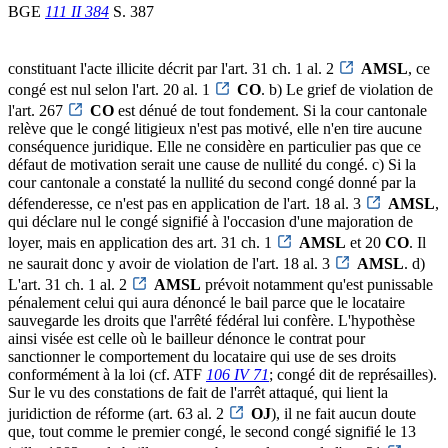
BGE
111 II 384
S. 387
constituant l'acte illicite décrit par l'art. 31 ch. 1 al. 2
AMSL
, ce
congé est nul selon l'art. 20 al. 1
CO
. b) Le grief de violation de
l'art. 267
CO
est dénué de tout fondement. Si la cour cantonale
relève que le congé litigieux n'est pas motivé, elle n'en tire aucune
conséquence juridique. Elle ne considère en particulier pas que ce
défaut de motivation serait une cause de nullité du congé. c) Si la
cour cantonale a constaté la nullité du second congé donné par la
défenderesse, ce n'est pas en application de l'art. 18 al. 3
AMSL
,
qui déclare nul le congé signifié à l'occasion d'une majoration de
loyer, mais en application des art. 31 ch. 1
AMSL
et 20
CO
. Il
ne saurait donc y avoir de violation de l'art. 18 al. 3
AMSL
. d)
L'art. 31 ch. 1 al. 2
AMSL
prévoit notamment qu'est punissable
pénalement celui qui aura dénoncé le bail parce que le locataire
sauvegarde les droits que l'arrêté fédéral lui confère. L'hypothèse
ainsi visée est celle où le bailleur dénonce le contrat pour
sanctionner le comportement du locataire qui use de ses droits
conformément à la loi (cf. ATF
106 IV 71
; congé dit de représailles).
Sur le vu des constations de fait de l'arrêt attaqué, qui lient la
juridiction de réforme (art. 63 al. 2
OJ
), il ne fait aucun doute
que, tout comme le premier congé, le second congé signifié le 13