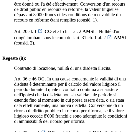
être donné ou l'a été effectivement. Conversion d'un recours
de droit public en recours en réforme, la valeur litigieuse
dépassant 8'000 francs et les conditions de recevabilité du
recours en réforme étant remplies (consid. 1).
Art. 20 al. 1
CO
et 31 ch. 1 al. 2
AMSL
. Nullité d'un
congé tombant sous le coup de l'art. 31 ch. 1 al. 2
AMSL
(consid. 2).
Regesto (it):
Contratto di locazione, nullità di una disdetta illecita.
Art. 36 e 46 OG. In una causa concernente la validità di una
disdetta è determinante per il calcolo del valore litigioso il
periodo durante il quale il contratto continua a sussistere
nell'ipotesi che la disdetta non sia valida; tale periodo si
estende fino al momento in cui possa essere data, o sia stata
data effettivamente, una nuova disdetta. Conversione di un
ricorso di diritto pubblico in ricorso per riforma, se il valore
litigioso eccede 8'000 franchi e sono adempiute le condizioni
di ammissiblità del ricorso per riforma.