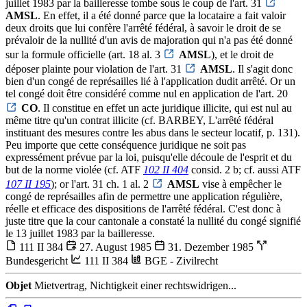
juillet 1983 par la bailleresse tombe sous le coup de l'art. 31
AMSL
. En effet, il a été donné parce que la locataire a fait valoir
deux droits que lui confère l'arrêté fédéral, à savoir le droit de se
prévaloir de la nullité d'un avis de majoration qui n'a pas été donné
sur la formule officielle (art. 18 al. 3
AMSL
), et le droit de
déposer plainte pour violation de l'art. 31
AMSL
. Il s'agit donc
bien d'un congé de représailles lié à l'application dudit arrêté. Or un
tel congé doit être considéré comme nul en application de l'art. 20
CO
. Il constitue en effet un acte juridique illicite, qui est nul au
même titre qu'un contrat illicite (cf. BARBEY, L'arrêté fédéral
instituant des mesures contre les abus dans le secteur locatif, p. 131).
Peu importe que cette conséquence juridique ne soit pas
expressément prévue par la loi, puisqu'elle découle de l'esprit et du
but de la norme violée (cf. ATF
102 II 404
consid. 2 b; cf. aussi ATF
107 II 195
); or l'art. 31 ch. 1 al. 2
AMSL
vise à empêcher le
congé de représailles afin de permettre une application régulière,
réelle et efficace des dispositions de l'arrêté fédéral. C'est donc à
juste titre que la cour cantonale a constaté la nullité du congé signifié
le 13 juillet 1983 par la bailleresse.
111 II 384
27. August 1985
31. Dezember 1985
Bundesgericht
111 II 384
BGE - Zivilrecht
Objet
Mietvertrag, Nichtigkeit einer rechtswidrigen...