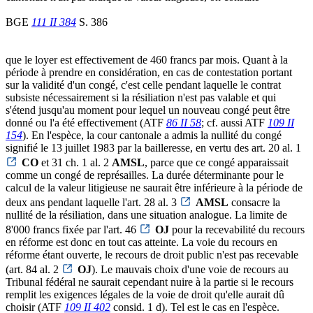
BGE
111 II 384
S. 386
que le loyer est effectivement de 460 francs par mois. Quant à la
période à prendre en considération, en cas de contestation portant
sur la validité d'un congé, c'est celle pendant laquelle le contrat
subsiste nécessairement si la résiliation n'est pas valable et qui
s'étend jusqu'au moment pour lequel un nouveau congé peut être
donné ou l'a été effectivement (ATF
86 II 58
; cf. aussi ATF
109 II
154
). En l'espèce, la cour cantonale a admis la nullité du congé
signifié le 13 juillet 1983 par la bailleresse, en vertu des art. 20 al. 1
CO
et 31 ch. 1 al. 2
AMSL
, parce que ce congé apparaissait
comme un congé de représailles. La durée déterminante pour le
calcul de la valeur litigieuse ne saurait être inférieure à la période de
deux ans pendant laquelle l'art. 28 al. 3
AMSL
consacre la
nullité de la résiliation, dans une situation analogue. La limite de
8'000 francs fixée par l'art. 46
OJ
pour la recevabilité du recours
en réforme est donc en tout cas atteinte. La voie du recours en
réforme étant ouverte, le recours de droit public n'est pas recevable
(art. 84 al. 2
OJ
). Le mauvais choix d'une voie de recours au
Tribunal fédéral ne saurait cependant nuire à la partie si le recours
remplit les exigences légales de la voie de droit qu'elle aurait dû
choisir (ATF
109 II 402
consid. 1 d). Tel est le cas en l'espèce.