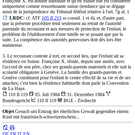
Françoise X. est double nationale et qu'en Suisse elle est considérée
uniquement comme ressortissante suisse (tendance qui se dégage
aussi de la jurisprudence du Tribunal fédéral relative à l'art. 7g al. 1
LRDC
: cf. ATF
105 II 215
ss consid. 1 et 4), et, d'autre part,
que la présente procédure tend seulement au retrait de l'autorité
parentale du recourant et aux mesures de protection de l'enfant, le
problème de l'établissement d'une tutelle ne se posant que par la
suite. La compétence des autorités genevoises doit dès lors être
maintenue.
3. Le recourant conteste à tort, en second lieu, que l'enfant ait sa
résidence en Suisse. Françoise X. réside, depuis une année, avec
l'accord de son père, chez ses grands-parents maternels et elle suit la
scolarité obligatoire à Genève. La famille des grands-parents et
Genève constituent pour l'enfant le centre effectif de sa vie et de ses
attaches; c'est bien la résidence habituelle dont parle la Convention
de La Haye.
110 II 119
05. Juli 1984
31. Dezember 1984
Bundesgericht
110 II 119
BGE - Zivilrecht
Objet
Gesuch um Entzug der elterlichen Gewalt gegenüber einem
Kind mit französisch-schweizerischem...
DE
FR
IT
EN