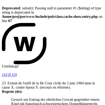
Deprecated
: substr(): Passing null to parameter #1 ($string) of type
string is deprecated in
/home/proj/pse/www/include/pub/class.cache.show.entry.php
on
line
67
Urteilskopf
110 II 119
23. Extrait de l'arrêt de la IIe Cour civile du 5 juin 1984 dans la
cause X. contre époux Y. (recours en réforme).
Regeste (de):
Gesuch um Entzug der elterlichen Gewalt gegenüber einem
Kind mit französisch-schweizerischem Doppelbürgerrecht.