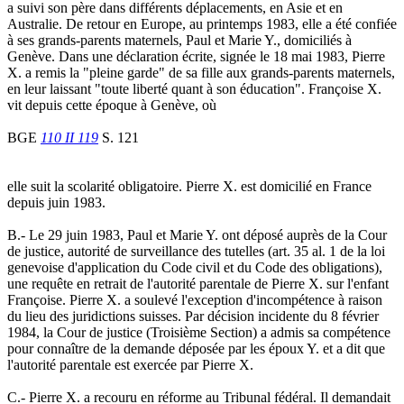
a suivi son père dans différents déplacements, en Asie et en
Australie. De retour en Europe, au printemps 1983, elle a été confiée
à ses grands-parents maternels, Paul et Marie Y., domiciliés à
Genève. Dans une déclaration écrite, signée le 18 mai 1983, Pierre
X. a remis la "pleine garde" de sa fille aux grands-parents maternels,
en leur laissant "toute liberté quant à son éducation". Françoise X.
vit depuis cette époque à Genève, où
BGE
110 II 119
S. 121
elle suit la scolarité obligatoire. Pierre X. est domicilié en France
depuis juin 1983.
B.- Le 29 juin 1983, Paul et Marie Y. ont déposé auprès de la Cour
de justice, autorité de surveillance des tutelles (art. 35 al. 1 de la loi
genevoise d'application du Code civil et du Code des obligations),
une requête en retrait de l'autorité parentale de Pierre X. sur l'enfant
Françoise. Pierre X. a soulevé l'exception d'incompétence à raison
du lieu des juridictions suisses. Par décision incidente du 8 février
1984, la Cour de justice (Troisième Section) a admis sa compétence
pour connaître de la demande déposée par les époux Y. et a dit que
l'autorité parentale est exercée par Pierre X.
C.- Pierre X. a recouru en réforme au Tribunal fédéral. Il demandait