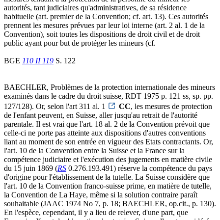
autorités, tant judiciaires qu'administratives, de sa résidence
habituelle (art. premier de la Convention; cf. art. 13). Ces autorités
prennent les mesures prévues par leur loi interne (art. 2 al. 1 de la
Convention), soit toutes les dispositions de droit civil et de droit
public ayant pour but de protéger les mineurs (cf.
BGE
110 II 119
S. 122
BAECHLER, Problèmes de la protection internationale des mineurs
examinés dans le cadre du droit suisse, RDT 1975 p. 121 ss, sp. pp.
127/128). Or, selon l'art 311 al. 1
CC
, les mesures de protection
de l'enfant peuvent, en Suisse, aller jusqu'au retrait de l'autorité
parentale. Il est vrai que l'art. 18 al. 2 de la Convention prévoit que
celle-ci ne porte pas atteinte aux dispositions d'autres conventions
liant au moment de son entrée en vigueur des Etats contractants. Or,
l'art. 10 de la Convention entre la Suisse et la France sur la
compétence judiciaire et l'exécution des jugements en matière civile
du 15 juin 1869 (
RS
0.276.193.491) réserve la compétence du pays
d'origine pour l'établissement de la tutelle. La Suisse considère que
l'art. 10 de la Convention franco-suisse prime, en matière de tutelle,
la Convention de La Haye, même si la solution contraire paraît
souhaitable (JAAC 1974 No 7, p. 18; BAECHLER, op.cit., p. 130).
En l'espèce, cependant, il y a lieu de relever, d'une part, que