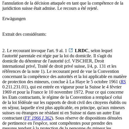
l'annulation de la décision attaquée en tant que la compétence de la
juridiction suisse était admise. Le recours a été rejeté.
Erwägungen
Extrait des considérants:
2. Le recourant invoque l'art. 9 al. 1
LRDC
, selon lequel
l'autorité parentale est régie par la loi du domicile. Il s'agit du
domicile du détenteur de l'autorité (cf. VISCHER, Droit
international privé, Traité de droit privé suisse, I/4, p. 131 et les
références de la note 1). Le recourant perd de vue la Convention
concernant la compétence des autorités et la loi applicable en matière
de protection des mineurs, conclue à La Haye le 5 octobre 1961 (
RS
0.211.231.01), qui est entrée en vigueur pour la Suisse le 4 février
1969 et pour la France le 10 novembre 1972. Pour ce qui concerne
les Etats contractants, le régime de la Convention a remplacé celui
de la loi fédérale sur les rapports de droit civil des citoyens établis ou
en séjour, laquelle n'est plus applicable, en principe, qu'aux mineurs
suisses ou étrangers ne résidant ni en Suisse ni dans un autre Etat
contractant (
FF 1966 I 362
). Sous réserve de dispositions dénuées
de pertinence en l'espèce, sont compétentes pour prendre des
mesures tendant à la protection de la personne du mineur les