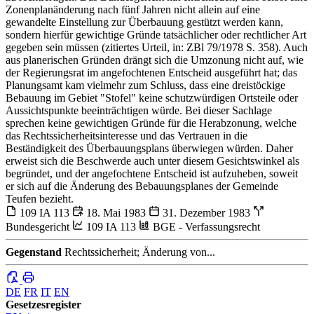
Zonenplanänderung nach fünf Jahren nicht allein auf eine
gewandelte Einstellung zur Überbauung gestützt werden kann,
sondern hierfür gewichtige Gründe tatsächlicher oder rechtlicher Art
gegeben sein müssen (zitiertes Urteil, in: ZBl 79/1978 S. 358). Auch
aus planerischen Gründen drängt sich die Umzonung nicht auf, wie
der Regierungsrat im angefochtenen Entscheid ausgeführt hat; das
Planungsamt kam vielmehr zum Schluss, dass eine dreistöckige
Bebauung im Gebiet "Stofel" keine schutzwürdigen Ortsteile oder
Aussichtspunkte beeinträchtigen würde. Bei dieser Sachlage
sprechen keine gewichtigen Gründe für die Herabzonung, welche
das Rechtssicherheitsinteresse und das Vertrauen in die
Beständigkeit des Überbauungsplans überwiegen würden. Daher
erweist sich die Beschwerde auch unter diesem Gesichtswinkel als
begründet, und der angefochtene Entscheid ist aufzuheben, soweit
er sich auf die Änderung des Bebauungsplanes der Gemeinde
Teufen bezieht.
109 IA 113
18. Mai 1983
31. Dezember 1983
Bundesgericht
109 IA 113
BGE - Verfassungsrecht
Gegenstand
Rechtssicherheit; Änderung von...
DE
FR
IT
EN
Gesetzesregister