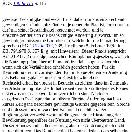
BGE
109 Ia 113
S. 115
gewisse Beständigkeit aufweist. Er ist daher nur aus entsprechend
gewichtigen Gründen abzuändern; je neuer ein Plan ist, um so mehr
darf mit seiner Beständigkeit gerechnet werden, und je
einschneidender sich die beabsichtigte Änderung auswirkt, um so
gewichtiger müssen die Gründe sein, welche für die Planänderung
sprechen (BGE
102 Ia 333
, 338, Urteil vom 8. Februar 1978, in:
ZBl 79/1978 S. 357 E. g, mit Hinweisen). Dieser Praxis entspricht
Art. 21 Abs. 2 des eidgenössischen Raumplanungsgesetzes, wonach
die Nutzungspläne überprüft und nötigenfalls angepasst werden,
wenn sich die Verhältnisse erheblich geändert haben. Für die
Beurteilung der im vorliegenden Fall in Frage stehenden Änderung
des Bebauungsplanes unter dem Gesichtswinkel der
Rechtssicherheit ist vorerst in Betracht zu ziehen, dass im Zeitpunkt
der Abstimmung über die Initiative seit dem Inkrafttreten des Planes
erst etwas mehr als zwei Jahre verstrichen sind. Nach der
dargelegten Rechtsprechung müssen für eine Änderung nach so
kurzer Zeit ganz besonders gewichtige Gründe gegeben sein. Solche
sind indessen im vorliegenden Fall nicht ersichtlich. Der
Regierungsrat verweist zwar auf die gewandelte Einstellung der
Bevölkerung gegenüber der Nutzung von nicht überbautem Land.
Dieser Sinneswandel allein vermag aber die Änderung noch nicht
zu rechtfertigen. Das Bundesgericht hat entschieden, dass selbst eine