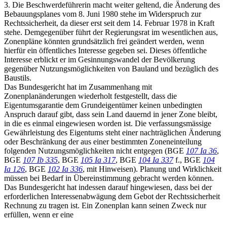
3. Die Beschwerdeführerin macht weiter geltend, die Änderung des
Bebauungsplanes vom 8. Juni 1980 stehe im Widerspruch zur
Rechtssicherheit, da dieser erst seit dem 14. Februar 1978 in Kraft
stehe. Demgegenüber führt der Regierungsrat im wesentlichen aus,
Zonenpläne könnten grundsätzlich frei geändert werden, wenn
hierfür ein öffentliches Interesse gegeben sei. Dieses öffentliche
Interesse erblickt er im Gesinnungswandel der Bevölkerung
gegenüber Nutzungsmöglichkeiten von Bauland und bezüglich des
Baustils.
Das Bundesgericht hat im Zusammenhang mit
Zonenplanänderungen wiederholt festgestellt, dass die
Eigentumsgarantie dem Grundeigentümer keinen unbedingten
Anspruch darauf gibt, dass sein Land dauernd in jener Zone bleibt,
in die es einmal eingewiesen worden ist. Die verfassungsmässige
Gewährleistung des Eigentums steht einer nachträglichen Änderung
oder Beschränkung der aus einer bestimmten Zoneneinteilung
folgenden Nutzungsmöglichkeiten nicht entgegen (BGE
107 Ia 36
,
BGE
107 Ib 335
, BGE
105 Ia 317
, BGE
104 Ia 337
f., BGE
104
Ia 126
, BGE
102 Ia 336
, mit Hinweisen). Planung und Wirklichkeit
müssen bei Bedarf in Übereinstimmung gebracht werden können.
Das Bundesgericht hat indessen darauf hingewiesen, dass bei der
erforderlichen Interessenabwägung dem Gebot der Rechtssicherheit
Rechnung zu tragen ist. Ein Zonenplan kann seinen Zweck nur
erfüllen, wenn er eine