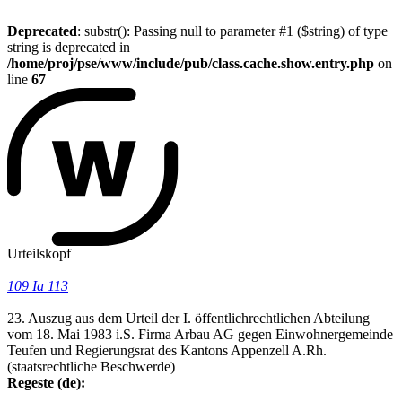
Deprecated
: substr(): Passing null to parameter #1 ($string) of type
string is deprecated in
/home/proj/pse/www/include/pub/class.cache.show.entry.php
on
line
67
Urteilskopf
109 Ia 113
23. Auszug aus dem Urteil der I. öffentlichrechtlichen Abteilung
vom 18. Mai 1983 i.S. Firma Arbau AG gegen Einwohnergemeinde
Teufen und Regierungsrat des Kantons Appenzell A.Rh.
(staatsrechtliche Beschwerde)
Regeste (de):