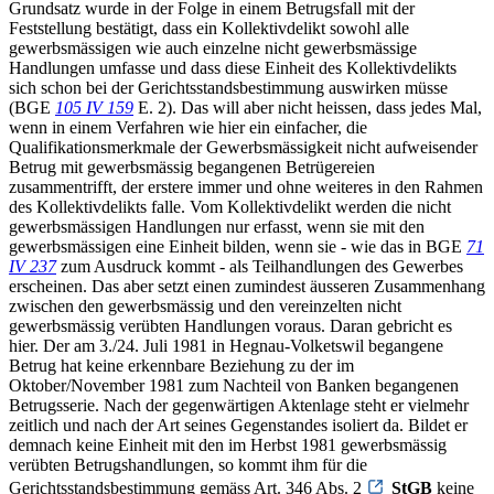
Grundsatz wurde in der Folge in einem Betrugsfall mit der
Feststellung bestätigt, dass ein Kollektivdelikt sowohl alle
gewerbsmässigen wie auch einzelne nicht gewerbsmässige
Handlungen umfasse und dass diese Einheit des Kollektivdelikts
sich schon bei der Gerichtsstandsbestimmung auswirken müsse
(BGE
105 IV 159
E. 2). Das will aber nicht heissen, dass jedes Mal,
wenn in einem Verfahren wie hier ein einfacher, die
Qualifikationsmerkmale der Gewerbsmässigkeit nicht aufweisender
Betrug mit gewerbsmässig begangenen Betrügereien
zusammentrifft, der erstere immer und ohne weiteres in den Rahmen
des Kollektivdelikts falle. Vom Kollektivdelikt werden die nicht
gewerbsmässigen Handlungen nur erfasst, wenn sie mit den
gewerbsmässigen eine Einheit bilden, wenn sie - wie das in BGE
71
IV 237
zum Ausdruck kommt - als Teilhandlungen des Gewerbes
erscheinen. Das aber setzt einen zumindest äusseren Zusammenhang
zwischen den gewerbsmässig und den vereinzelten nicht
gewerbsmässig verübten Handlungen voraus. Daran gebricht es
hier. Der am 3./24. Juli 1981 in Hegnau-Volketswil begangene
Betrug hat keine erkennbare Beziehung zu der im
Oktober/November 1981 zum Nachteil von Banken begangenen
Betrugsserie. Nach der gegenwärtigen Aktenlage steht er vielmehr
zeitlich und nach der Art seines Gegenstandes isoliert da. Bildet er
demnach keine Einheit mit den im Herbst 1981 gewerbsmässig
verübten Betrugshandlungen, so kommt ihm für die
Gerichtsstandsbestimmung gemäss Art. 346 Abs. 2
StGB
keine