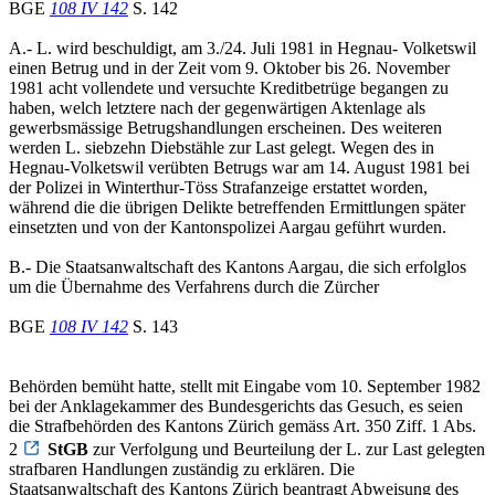
BGE
108 IV 142
S. 142
A.- L. wird beschuldigt, am 3./24. Juli 1981 in Hegnau- Volketswil
einen Betrug und in der Zeit vom 9. Oktober bis 26. November
1981 acht vollendete und versuchte Kreditbetrüge begangen zu
haben, welch letztere nach der gegenwärtigen Aktenlage als
gewerbsmässige Betrugshandlungen erscheinen. Des weiteren
werden L. siebzehn Diebstähle zur Last gelegt. Wegen des in
Hegnau-Volketswil verübten Betrugs war am 14. August 1981 bei
der Polizei in Winterthur-Töss Strafanzeige erstattet worden,
während die die übrigen Delikte betreffenden Ermittlungen später
einsetzten und von der Kantonspolizei Aargau geführt wurden.
B.- Die Staatsanwaltschaft des Kantons Aargau, die sich erfolglos
um die Übernahme des Verfahrens durch die Zürcher
BGE
108 IV 142
S. 143
Behörden bemüht hatte, stellt mit Eingabe vom 10. September 1982
bei der Anklagekammer des Bundesgerichts das Gesuch, es seien
die Strafbehörden des Kantons Zürich gemäss Art. 350 Ziff. 1 Abs.
2
StGB
zur Verfolgung und Beurteilung der L. zur Last gelegten
strafbaren Handlungen zuständig zu erklären. Die
Staatsanwaltschaft des Kantons Zürich beantragt Abweisung des