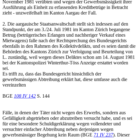
November 1981 verübten und wegen der Gewerbsmässigkeit ihrer
Ausführung als Einheit zu erfassenden Kreditbetrüge in Betracht
zieht - unzweifelhaft im Kanton Aargau der Fall.
2. Die aargauische Staatsanwaltschaft stellt sich indessen auf den
Standpunkt, der am 3./24. Juli 1981 im Kanton Zürich begangene
Betrug (betrügerisches Erlangen und nachheriger Verkauf eines
Mietwagens) falle nach der Rechtsprechung des Bundesgerichts
ebenfalls in den Rahmen des Kollektivdelikts, und es seien damit die
Behörden des Kantons Zürich zur Verfolgung und Beurteilung von
L. zuständig, weil wegen dieses Deliktes schon am 14. August 1981
bei der Kantonspolizei Winterthur-Töss Anzeige erstattet worden
sei.
Es trifft zu, dass das Bundesgericht hinsichtlich der
gewerbsmässigen Abtreibung erklärt hat, diese umfasse auch die
vereinzelten
BGE
108 IV 142
S. 144
Fälle, in denen der Täter nicht wegen des Erwerbs, sondern aus
Gefälligkeit abgetrieben oder abzutreiben versucht habe, und es sei
für eine besondere Schuldigerklärung wegen vollendeter und
versuchter einfacher Abtreibung neben derjenigen wegen
gewerbsmässiger Begehung kein Raum (BGE
71 IV 237
). Dieser