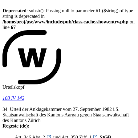
Deprecated
: substr(): Passing null to parameter #1 ($string) of type
string is deprecated in
/home/proj/pse/www/include/pub/class.cache.show.entry.php
on
line
67
Urteilskopf
108 IV 142
34. Urteil der Anklagekammer vom 27. September 1982 i.S.
Staatsanwaltschaft des Kantons Aargau gegen Staatsanwaltschaft
des Kantons Zürich
Regeste (de):
Art. 346 Abs. 2
und Art. 350 Ziff. 1
StGB
.