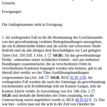
Gesuchs.
Erwägungen
Die Anklagekammer zieht in Erwägung:
1. Im vorliegenden Fall ist für die Bestimmung des Gerichtsstandes
von den gewerbsmässig verübten Betrugshandlungen auszugehen,
die ein Kollektivdelikt bilden und als solche mit schwererer Strafe
bedroht sind als alle übrigen dem Beschuldigten zur Last gelegten
Taten (Art. 350 Ziff. 1 Abs. 1
StGB
). Da das gewerbsmässige
Delikt - unbesehen seiner rechtlichen Einheit - sich aus mehreren
Handlungen zusammensetzt, die an verschiedenen Orten in
verschiedenen Kantonen begangen worden sein können, gilt es als
überall dort verübt, wo der Täter Ausführungshandlungen
vorgenommen hat (Art. 346
StGB
, BGE
91 IV 170
). Im
vorliegenden Fall wurden die nach der Aktenlage als gewerbsmässig
erscheinenden acht Kreditbetrüge teils im Kanton Aargau, teils im
Kanton Zürich verübt. In Anwendung von Art. 346 Abs. 2
StGB
sind deshalb die Behörden des Ortes zuständig, wo die
Untersuchung zuerst angehoben wurde (s. BGE
86 IV 63
E. 2). Das
war hier - sofern man nur die acht in der Zeit von Oktober bis