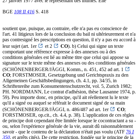
27 janvier 1977 avec le représentant des intimés. Elle
BGE
108 II 416
S. 418
soutient que, puisque, au contraire, elle n'a pas eu conscience de
l'art. 41 litigieux lors de la conclusion du bail ni ultérieurement et n'a
pas contresigné les prescriptions en question, il n'y a pas eu accord à
leur sujet (art. 1er
et 2
CO
). b) Celui qui signe un texte
comportant une référence expresse à des annexes ou à des
conditions générales est lié au même titre que celui qui appose sa
signature sur le texte même des annexes ou des conditions générales
(SCHÖNENBERGER/JÄGGI, Komm., n. 451, 452 ad art. 1
CO
; FORSTMOSER, Gesetzgebung und Gerichtspraxis zu den
Allgemeinen Geschäftsbedingungen, ch. 4.1, pp. 34/35, in
Schriftenreihe zum Konsumentenschutzrecht, vol. 5, Zurich 1982;
PH. NORDMANN, Le contrat d'adhésion, thèse Lausanne 1974, p.
59). Peu importe donc, en principe, qu'il ait réellement lu le texte
qu'il a signé ou auquel se référait le document signé de sa main
(SCHÖNENBERGER/JÄGGI, n. 486/487 ad art. 1er
CO
;
FORSTMOSER, op.cit., ch. 4.4, p. 38). L'application de ces règles
de principe doit cependant être limitée lorsque le cocontractant a su -
ou, selon l'expérience générale de la vie, aurait dû raisonnablement
savoir - que le contenu de la déclaration n'était pas voulu (ATF
76 I
350
, et arrêts cités). De cette restriction, fondée sur le principe de la