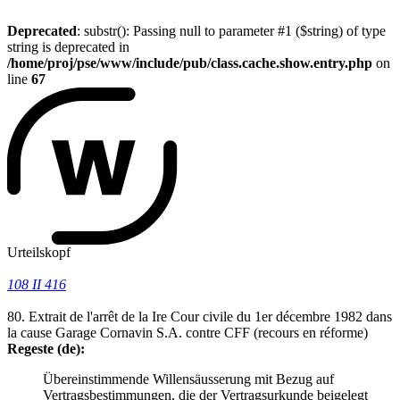
Deprecated
: substr(): Passing null to parameter #1 ($string) of type
string is deprecated in
/home/proj/pse/www/include/pub/class.cache.show.entry.php
on
line
67
Urteilskopf
108 II 416
80. Extrait de l'arrêt de la Ire Cour civile du 1er décembre 1982 dans
la cause Garage Cornavin S.A. contre CFF (recours en réforme)
Regeste (de):
Übereinstimmende Willensäusserung mit Bezug auf
Vertragsbestimmungen, die der Vertragsurkunde beigelegt