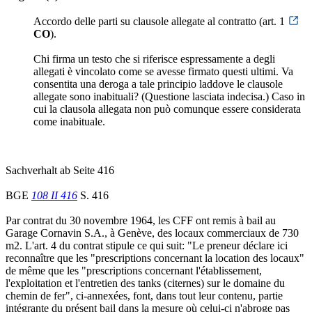
Accordo delle parti su clausole allegate al contratto (art. 1
CO
).
Chi firma un testo che si riferisce espressamente a degli
allegati è vincolato come se avesse firmato questi ultimi. Va
consentita una deroga a tale principio laddove le clausole
allegate sono inabituali? (Questione lasciata indecisa.) Caso in
cui la clausola allegata non può comunque essere considerata
come inabituale.
Sachverhalt ab Seite 416
BGE
108 II 416
S. 416
Par contrat du 30 novembre 1964, les CFF ont remis à bail au
Garage Cornavin S.A., à Genève, des locaux commerciaux de 730
m2. L'art. 4 du contrat stipule ce qui suit: "Le preneur déclare ici
reconnaître que les "prescriptions concernant la location des locaux"
de même que les "prescriptions concernant l'établissement,
l'exploitation et l'entretien des tanks (citernes) sur le domaine du
chemin de fer", ci-annexées, font, dans tout leur contenu, partie
intégrante du présent bail dans la mesure où celui-ci n'abroge pas