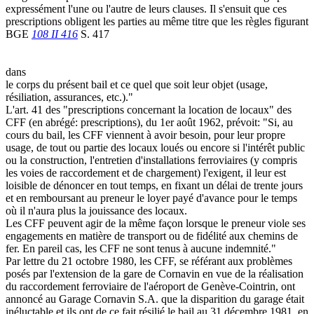
expressément l'une ou l'autre de leurs clauses. Il s'ensuit que ces
prescriptions obligent les parties au même titre que les règles figurant
BGE
108 II 416
S. 417
dans
le corps du présent bail et ce quel que soit leur objet (usage,
résiliation, assurances, etc.)."
L'art. 41 des "prescriptions concernant la location de locaux" des
CFF (en abrégé: prescriptions), du 1er août 1962, prévoit: "Si, au
cours du bail, les CFF viennent à avoir besoin, pour leur propre
usage, de tout ou partie des locaux loués ou encore si l'intérêt public
ou la construction, l'entretien d'installations ferroviaires (y compris
les voies de raccordement et de chargement) l'exigent, il leur est
loisible de dénoncer en tout temps, en fixant un délai de trente jours
et en remboursant au preneur le loyer payé d'avance pour le temps
où il n'aura plus la jouissance des locaux.
Les CFF peuvent agir de la même façon lorsque le preneur viole ses
engagements en matière de transport ou de fidélité aux chemins de
fer. En pareil cas, les CFF ne sont tenus à aucune indemnité."
Par lettre du 21 octobre 1980, les CFF, se référant aux problèmes
posés par l'extension de la gare de Cornavin en vue de la réalisation
du raccordement ferroviaire de l'aéroport de Genève-Cointrin, ont
annoncé au Garage Cornavin S.A. que la disparition du garage était
inéluctable et ils ont de ce fait résilié le bail au 31 décembre 1981, en