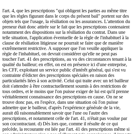
l'art. 4, que les prescriptions "qui obligent les parties au même titre
que les règles figurant dans le corps du présent bail" portent sur des
objets tels que l'usage, la résiliation ou les assurances. L'attention du
preneur était donc attirée sur le fait que les prescriptions contenaient
notamment des dispositions sur la résiliation du contrat. Dans une
telle situation, l'application éventuelle de la règle de l'inhabituel à la
clause de résiliation litigieuse ne pourrait se faire que de manière
extrêmement restrictive. A supposer que l'on veuille appliquer la
règle de l'inhabituel, on devrait considérer qu'elle ne peut pas
toucher l'art. 41 des prescriptions, au vu des circonstances tenant à la
qualité du bailleur; en effet, on est en présence ici d'une entreprise,
les CFF, exploitant un service public d'intérêt général, qui s'est vu
contrainte d'édicter des prescriptions spéciales en raison des
particularités liées à son activité. Celui qui traite avec un tel bailleur
doit s'attendre à être contractuellement soumis à des restrictions de
tous ordres, et le moins que l'on puisse exiger de lui est qu'il prenne
véritablement connaissance des prescriptions en cause. On ne se
trouve donc pas, en l'espèce, dans une situation où l'on puisse
admettre que le bailleur, d'après l'expérience générale de la vie,
aurait dû raisonnablement savoir que l'une ou l'autre des
prescriptions, et notamment celle de l'art. 41, n'était pas voulue par
son cocontractant. d) Dès lors que, comme il résulte de ce qui
précède, la recourante est liée par l'art. 41 des prescriptions même si