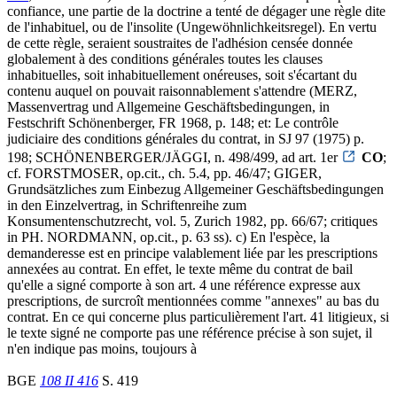
confiance, une partie de la doctrine a tenté de dégager une règle dite
de l'inhabituel, ou de l'insolite (Ungewöhnlichkeitsregel). En vertu
de cette règle, seraient soustraites de l'adhésion censée donnée
globalement à des conditions générales toutes les clauses
inhabituelles, soit inhabituellement onéreuses, soit s'écartant du
contenu auquel on pouvait raisonnablement s'attendre (MERZ,
Massenvertrag und Allgemeine Geschäftsbedingungen, in
Festschrift Schönenberger, FR 1968, p. 148; et: Le contrôle
judiciaire des conditions générales du contrat, in SJ 97 (1975) p.
198; SCHÖNENBERGER/JÄGGI, n. 498/499, ad art. 1er
CO
;
cf. FORSTMOSER, op.cit., ch. 5.4, pp. 46/47; GIGER,
Grundsätzliches zum Einbezug Allgemeiner Geschäftsbedingungen
in den Einzelvertrag, in Schriftenreihe zum
Konsumentenschutzrecht, vol. 5, Zurich 1982, pp. 66/67; critiques
in PH. NORDMANN, op.cit., p. 63 ss). c) En l'espèce, la
demanderesse est en principe valablement liée par les prescriptions
annexées au contrat. En effet, le texte même du contrat de bail
qu'elle a signé comporte à son art. 4 une référence expresse aux
prescriptions, de surcroît mentionnées comme "annexes" au bas du
contrat. En ce qui concerne plus particulièrement l'art. 41 litigieux, si
le texte signé ne comporte pas une référence précise à son sujet, il
n'en indique pas moins, toujours à
BGE
108 II 416
S. 419