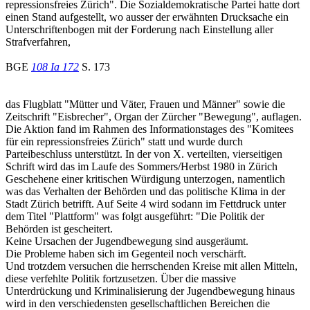
repressionsfreies Zürich". Die Sozialdemokratische Partei hatte dort
einen Stand aufgestellt, wo ausser der erwähnten Drucksache ein
Unterschriftenbogen mit der Forderung nach Einstellung aller
Strafverfahren,
BGE
108 Ia 172
S. 173
das Flugblatt "Mütter und Väter, Frauen und Männer" sowie die
Zeitschrift "Eisbrecher", Organ der Zürcher "Bewegung", auflagen.
Die Aktion fand im Rahmen des Informationstages des "Komitees
für ein repressionsfreies Zürich" statt und wurde durch
Parteibeschluss unterstützt. In der von X. verteilten, vierseitigen
Schrift wird das im Laufe des Sommers/Herbst 1980 in Zürich
Geschehene einer kritischen Würdigung unterzogen, namentlich
was das Verhalten der Behörden und das politische Klima in der
Stadt Zürich betrifft. Auf Seite 4 wird sodann im Fettdruck unter
dem Titel "Plattform" was folgt ausgeführt: "Die Politik der
Behörden ist gescheitert.
Keine Ursachen der Jugendbewegung sind ausgeräumt.
Die Probleme haben sich im Gegenteil noch verschärft.
Und trotzdem versuchen die herrschenden Kreise mit allen Mitteln,
diese verfehlte Politik fortzusetzen. Über die massive
Unterdrückung und Kriminalisierung der Jugendbewegung hinaus
wird in den verschiedensten gesellschaftlichen Bereichen die