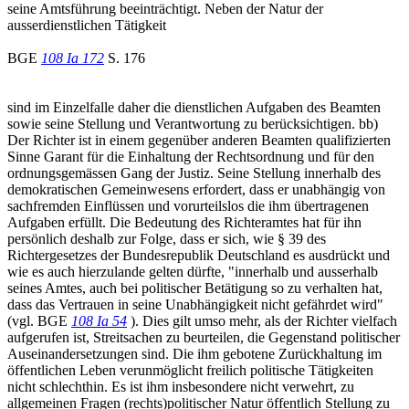
seine Amtsführung beeinträchtigt. Neben der Natur der
ausserdienstlichen Tätigkeit
BGE
108 Ia 172
S. 176
sind im Einzelfalle daher die dienstlichen Aufgaben des Beamten
sowie seine Stellung und Verantwortung zu berücksichtigen. bb)
Der Richter ist in einem gegenüber anderen Beamten qualifizierten
Sinne Garant für die Einhaltung der Rechtsordnung und für den
ordnungsgemässen Gang der Justiz. Seine Stellung innerhalb des
demokratischen Gemeinwesens erfordert, dass er unabhängig von
sachfremden Einflüssen und vorurteilslos die ihm übertragenen
Aufgaben erfüllt. Die Bedeutung des Richteramtes hat für ihn
persönlich deshalb zur Folge, dass er sich, wie § 39 des
Richtergesetzes der Bundesrepublik Deutschland es ausdrückt und
wie es auch hierzulande gelten dürfte, "innerhalb und ausserhalb
seines Amtes, auch bei politischer Betätigung so zu verhalten hat,
dass das Vertrauen in seine Unabhängigkeit nicht gefährdet wird"
(vgl. BGE
108 Ia 54
). Dies gilt umso mehr, als der Richter vielfach
aufgerufen ist, Streitsachen zu beurteilen, die Gegenstand politischer
Auseinandersetzungen sind. Die ihm gebotene Zurückhaltung im
öffentlichen Leben verunmöglicht freilich politische Tätigkeiten
nicht schlechthin. Es ist ihm insbesondere nicht verwehrt, zu
allgemeinen Fragen (rechts)politischer Natur öffentlich Stellung zu