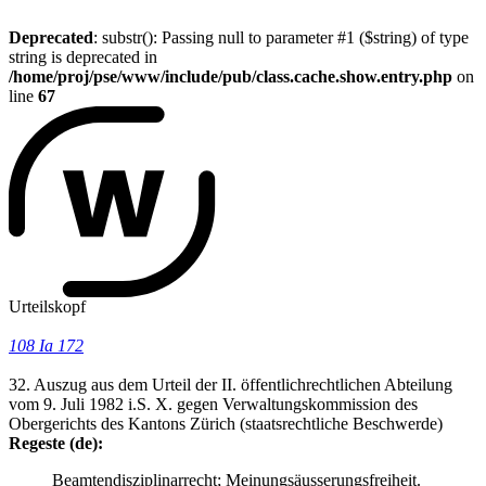
Deprecated
: substr(): Passing null to parameter #1 ($string) of type
string is deprecated in
/home/proj/pse/www/include/pub/class.cache.show.entry.php
on
line
67
Urteilskopf
108 Ia 172
32. Auszug aus dem Urteil der II. öffentlichrechtlichen Abteilung
vom 9. Juli 1982 i.S. X. gegen Verwaltungskommission des
Obergerichts des Kantons Zürich (staatsrechtliche Beschwerde)
Regeste (de):
Beamtendisziplinarrecht; Meinungsäusserungsfreiheit.