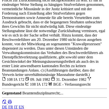
Pflicht zur Zurückhaltung nicht nachgekommen zu sein. Er hat in
eindeutiger Weise Stellung zu hängigen Strafverfahren genommen,
vermeintliche Missstände in der Justiz kritisiert und mit der
Forderung nach Einstellung aller Strafverfahren gegen
Demonstranten sowie Amnestie für alle bereits Verurteilten zum
Ausdruck gebracht, dass er die begangenen Straftaten unbeachtet
ihres Gewichts für nicht strafwürdig hält. Diese eindeutige
Stellungnahme lässt die notwendige Zurückhaltung vermissen, egal
wie es sich in der Sache selbst verhält. Hinzu kommt, dass der
Beschwerdeführer am 20. Dezember 1980 nicht davon ausgehen
konnte, von der Mitwirkung an sogenannten "Krawallprozessen"
dispensiert zu werden. Dass unter diesen Umständen die
Verwaltungskommission das Verhalten des Beschwerdeführers als
Dienstpflichtverletzung qualifizierte, gibt sowohl unter dem
Gesichtswinkel der Meinungsäusserungsfreiheit als auch des in
erster Linie anwendbaren kantonalen Rechts zu keinen
Beanstandungen Anlass. c) (Ausführungen darüber, dass der
Verweis keine unverhältnismässige Massnahme darstellt.)
108 IA 172
09. Juli 1982
31. Dezember 1982
Bundesgericht
108 IA 172
BGE - Verfassungsrecht
Gegenstand
Beamtendisziplinarrecht;...
DE
FR
IT
EN