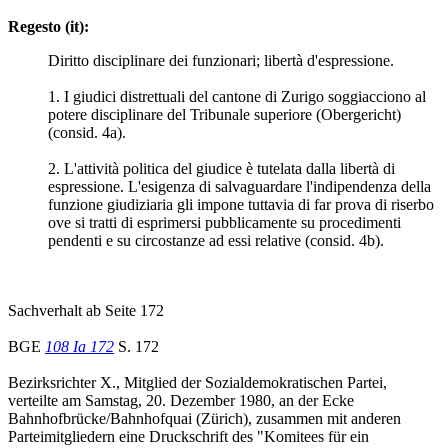
Regesto (it):
Diritto disciplinare dei funzionari; libertà d'espressione.
1. I giudici distrettuali del cantone di Zurigo soggiacciono al
potere disciplinare del Tribunale superiore (Obergericht)
(consid. 4a).
2. L'attività politica del giudice è tutelata dalla libertà di
espressione. L'esigenza di salvaguardare l'indipendenza della
funzione giudiziaria gli impone tuttavia di far prova di riserbo
ove si tratti di esprimersi pubblicamente su procedimenti
pendenti e su circostanze ad essi relative (consid. 4b).
Sachverhalt ab Seite 172
BGE
108 Ia 172
S. 172
Bezirksrichter X., Mitglied der Sozialdemokratischen Partei,
verteilte am Samstag, 20. Dezember 1980, an der Ecke
Bahnhofbrücke/Bahnhofquai (Zürich), zusammen mit anderen
Parteimitgliedern eine Druckschrift des "Komitees für ein