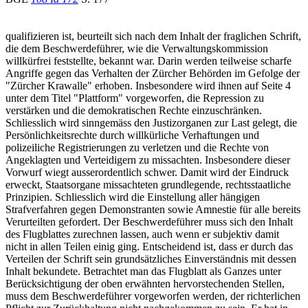
qualifizieren ist, beurteilt sich nach dem Inhalt der fraglichen Schrift,
die dem Beschwerdeführer, wie die Verwaltungskommission
willkürfrei feststellte, bekannt war. Darin werden teilweise scharfe
Angriffe gegen das Verhalten der Zürcher Behörden im Gefolge der
"Zürcher Krawalle" erhoben. Insbesondere wird ihnen auf Seite 4
unter dem Titel "Plattform" vorgeworfen, die Repression zu
verstärken und die demokratischen Rechte einzuschränken.
Schliesslich wird sinngemäss den Justizorganen zur Last gelegt, die
Persönlichkeitsrechte durch willkürliche Verhaftungen und
polizeiliche Registrierungen zu verletzen und die Rechte von
Angeklagten und Verteidigern zu missachten. Insbesondere dieser
Vorwurf wiegt ausserordentlich schwer. Damit wird der Eindruck
erweckt, Staatsorgane missachteten grundlegende, rechtsstaatliche
Prinzipien. Schliesslich wird die Einstellung aller hängigen
Strafverfahren gegen Demonstranten sowie Amnestie für alle bereits
Verurteilten gefordert. Der Beschwerdeführer muss sich den Inhalt
des Flugblattes zurechnen lassen, auch wenn er subjektiv damit
nicht in allen Teilen einig ging. Entscheidend ist, dass er durch das
Verteilen der Schrift sein grundsätzliches Einverständnis mit dessen
Inhalt bekundete. Betrachtet man das Flugblatt als Ganzes unter
Berücksichtigung der oben erwähnten hervorstechenden Stellen,
muss dem Beschwerdeführer vorgeworfen werden, der richterlichen