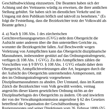
Geschäftsabwicklung einzusetzen. Die Beamten haben sich der
Achtung und des Vertrauens würdig zu erweisen, die ihrer amtlichen
Stellung gebührt. Sie haben sich im dienstlichen Verkehr und im
Umgang mit dem Publikum höflich und taktvoll zu benehmen." (Es
folgt die Feststellung, dass die Bezirksrichter trotz der Volkswahl als
Beamte gelten.)
4. a) Nach § 106 Abs. 1 des zürcherischen
Gerichtsverfassungsgesetzes (GVG) steht dem Obergericht die
Aufsicht unter anderem über die ihm unterstellten Gerichte zu,
worunter die Bezirksgerichte fallen. Auf Beschwerde wegen
Verletzung von Amtspflichten kann das Obergericht disziplinarische
Massnahmen, insbesondere gestützt auf das Ordnungsstrafengesetz,
verfügen (§ 108 Abs. 1 GVG). Zu den Amtspflichten zählen die
Vorschriften von § 9 BVO. § 108 Abs. 1 GVG erlaubt daher dem
Obergericht, Amtspflichtverletzungen aller Art, begangen durch die
der Aufsicht des Obergerichts unterstehenden Amtspersonen, mit
den im Ordnungsstrafengesetz vorgesehenen
Disziplinarmassnahmen zu ahnden. Der Umstand, dass im Kanton
Zürich die Bezirksrichter vom Volk gewählt werden, vermag
angesichts dieser klaren gesetzlichen Ordnung nichts an der
Disziplinarbefugnis des Obergerichts zu ändern. Ob und inwiefern
der von der Verwaltungskommission angerufene § 62 des Gesetzes
betreffend die Organisation der Geschäftsordnung des
Regierungsrates und seiner Direktionen vom 26. Februar 1899 (ZG