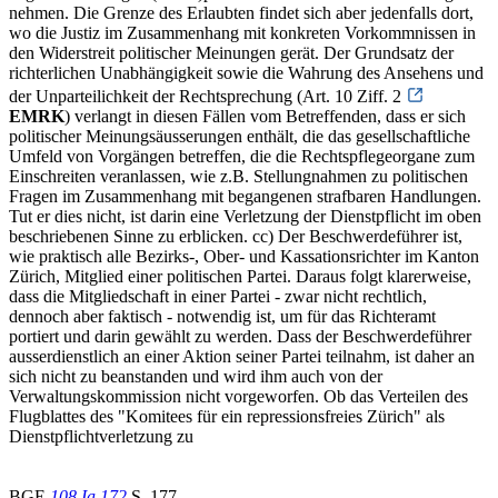
nehmen. Die Grenze des Erlaubten findet sich aber jedenfalls dort,
wo die Justiz im Zusammenhang mit konkreten Vorkommnissen in
den Widerstreit politischer Meinungen gerät. Der Grundsatz der
richterlichen Unabhängigkeit sowie die Wahrung des Ansehens und
der Unparteilichkeit der Rechtsprechung (Art. 10 Ziff. 2
EMRK
) verlangt in diesen Fällen vom Betreffenden, dass er sich
politischer Meinungsäusserungen enthält, die das gesellschaftliche
Umfeld von Vorgängen betreffen, die die Rechtspflegeorgane zum
Einschreiten veranlassen, wie z.B. Stellungnahmen zu politischen
Fragen im Zusammenhang mit begangenen strafbaren Handlungen.
Tut er dies nicht, ist darin eine Verletzung der Dienstpflicht im oben
beschriebenen Sinne zu erblicken. cc) Der Beschwerdeführer ist,
wie praktisch alle Bezirks-, Ober- und Kassationsrichter im Kanton
Zürich, Mitglied einer politischen Partei. Daraus folgt klarerweise,
dass die Mitgliedschaft in einer Partei - zwar nicht rechtlich,
dennoch aber faktisch - notwendig ist, um für das Richteramt
portiert und darin gewählt zu werden. Dass der Beschwerdeführer
ausserdienstlich an einer Aktion seiner Partei teilnahm, ist daher an
sich nicht zu beanstanden und wird ihm auch von der
Verwaltungskommission nicht vorgeworfen. Ob das Verteilen des
Flugblattes des "Komitees für ein repressionsfreies Zürich" als
Dienstpflichtverletzung zu
BGE
108 Ia 172
S. 177