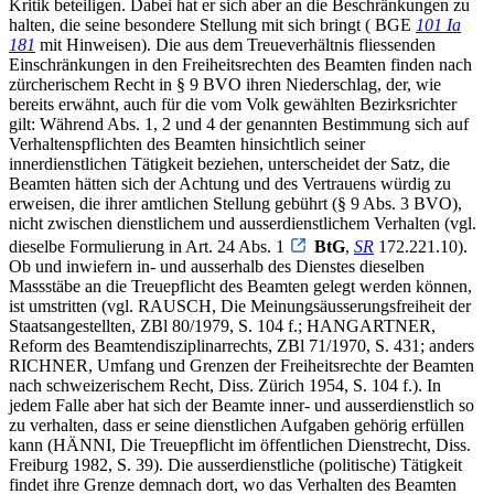
Kritik beteiligen. Dabei hat er sich aber an die Beschränkungen zu
halten, die seine besondere Stellung mit sich bringt ( BGE
101 Ia
181
mit Hinweisen). Die aus dem Treueverhältnis fliessenden
Einschränkungen in den Freiheitsrechten des Beamten finden nach
zürcherischem Recht in § 9 BVO ihren Niederschlag, der, wie
bereits erwähnt, auch für die vom Volk gewählten Bezirksrichter
gilt: Während Abs. 1, 2 und 4 der genannten Bestimmung sich auf
Verhaltenspflichten des Beamten hinsichtlich seiner
innerdienstlichen Tätigkeit beziehen, unterscheidet der Satz, die
Beamten hätten sich der Achtung und des Vertrauens würdig zu
erweisen, die ihrer amtlichen Stellung gebührt (§ 9 Abs. 3 BVO),
nicht zwischen dienstlichem und ausserdienstlichem Verhalten (vgl.
dieselbe Formulierung in Art. 24 Abs. 1
BtG
,
SR
172.221.10).
Ob und inwiefern in- und ausserhalb des Dienstes dieselben
Massstäbe an die Treuepflicht des Beamten gelegt werden können,
ist umstritten (vgl. RAUSCH, Die Meinungsäusserungsfreiheit der
Staatsangestellten, ZBl 80/1979, S. 104 f.; HANGARTNER,
Reform des Beamtendisziplinarrechts, ZBl 71/1970, S. 431; anders
RICHNER, Umfang und Grenzen der Freiheitsrechte der Beamten
nach schweizerischem Recht, Diss. Zürich 1954, S. 104 f.). In
jedem Falle aber hat sich der Beamte inner- und ausserdienstlich so
zu verhalten, dass er seine dienstlichen Aufgaben gehörig erfüllen
kann (HÄNNI, Die Treuepflicht im öffentlichen Dienstrecht, Diss.
Freiburg 1982, S. 39). Die ausserdienstliche (politische) Tätigkeit
findet ihre Grenze demnach dort, wo das Verhalten des Beamten