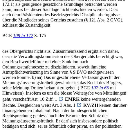
172.1) als genügende gesetzliche Grundlage betrachtet werden
kann, muss bei dieser Sachlage nicht entschieden werden. Dass
auch dem Präsidenten des Bezirksgerichts Disziplinarbefugnisse
über die Mitglieder seines Gerichts zustehen (§ 121 Abs. 2 GVG),
schliesst die Zuständigkeit
BGE
108 Ia 172
S. 175
des Obergerichts nicht aus. Zusammenfassend ergibt sich daher,
dass die Verwaltungskommission des Obergerichts berechtigt war,
den Beschwerdeführer mit einer Sanktion nach
Ordnungsstrafengesetz zu disziplinieren, soweit ihm eine
Amtspflichtverletzung im Sinne von § 9 BVO nachgewiesen
werden konnte. b) aa) Das ungeschriebene Verfassungsrecht der
Meinungsäusserungsfreiheit gewährleistet das Recht des Bürgers,
seine Meinung Dritten bekannt zu geben ( BGE
107 Ia 65
mit
Hinweisen). Insofern es um die blosse Weitergabe von Mitteilungen
geht, verschafft Art. 10 Ziff. 1
EMRK
keine weitergehenden
Rechte. Desgleichen weist Art. 3 Abs. 1
KV/ZH
keinen darüber
hinausgehenden Inhalt auf. Nach der bundesgerichtlichen
Rechtsprechung geniesst auch der Beamte den Schutz der
Meinungsäusserungsfreiheit. Er darf sich insbesondere politisch
betätigen und sich, sei es öffentlich oder privat, an der politischen