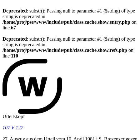
Deprecated
: substr(): Passing null to parameter #1 ($string) of type
string is deprecated in
/home/proj/pse/www/include/pub/class.cache.show.entry.php
on
line
67
Deprecated
: substr(): Passing null to parameter #1 ($string) of type
string is deprecated in
/home/proj/pse/www/include/pub/class.cache.show.refs.php
on
line
110
Urteilskopf
107 V 127
27. Auszug aus dem Urteil vom 10. April 1981 i.S. Bregenzer gegen