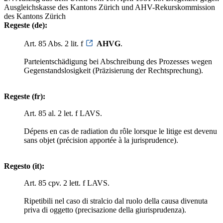
Ausgleichskasse des Kantons Zürich und AHV-Rekurskommission
des Kantons Zürich
Regeste (de):
Art. 85 Abs. 2 lit. f
AHVG
.
Parteientschädigung bei Abschreibung des Prozesses wegen
Gegenstandslosigkeit (Präzisierung der Rechtsprechung).
Regeste (fr):
Art. 85 al. 2 let. f LAVS.
Dépens en cas de radiation du rôle lorsque le litige est devenu
sans objet (précision apportée à la jurisprudence).
Regesto (it):
Art. 85 cpv. 2 lett. f LAVS.
Ripetibili nel caso di stralcio dal ruolo della causa divenuta
priva di oggetto (precisazione della giurisprudenza).