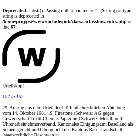
Deprecated
: substr(): Passing null to parameter #1 ($string) of type
string is deprecated in
/home/proj/pse/www/include/pub/class.cache.show.entry.php
on
line
67
Urteilskopf
107 Ia 152
29. Auszug aus dem Urteil der I. öffentlichrechtlichen Abteilung
vom 14. Oktober 1981 i.S. Firestone (Schweiz) AG gegen
Gewerkschaft Textil-Chemie-Papier und Schweiz. Metall- und
Uhrenarbeitnehmerverband, Kantonales Einigungsamt Baselland als
Schiedsgericht und Obergericht des Kantons Basel-Landschaft
(staatsrechtliche Beschwerde)