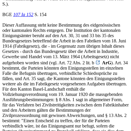
S.).
BGE
107 Ia 152
S. 154
Dieser Auffassung steht keine Bestimmung des eidgenössischen
oder kantonalen Rechts entgegen. Die Institution der kantonalen
Einigungsämter beruht auf den Art. 30, 31 und 33 bis 35 des
Bundesgesetzes betreffend die Arbeit in den Fabriken vom 18. Juni
1914 (Fabrikgesetz), die - im Gegensatz zum übrigen Inhalt dieses
Gesetzes - durch das Bundesgesetz über die Arbeit in Industrie,
Gewerbe und Handel vom 13. März 1964 (Arbeitsgesetz) nicht
aufgehoben worden sind (vgl. Art. 72 Abs. 2 lit. b
ArG
). Art. 34
bestimmt, die Parteien könnten den Einigungsstellen im einzelnen
Falle die Befugnis übertragen, verbindliche Schiedssprüche zu
fällen, und Art. 35 sagt, die Kantone könnten den Einigungsstellen
weitere als die im Fabrikgesetz vorgesehenen Aufgaben übertragen.
Für den Kanton Basel-Landschaft enthält die
Vollziehungsverordnung vom 19. Januar 1920 die massgebenden
Ausführungsbestimmungen: § 8 Abs. 1 sagt in allgemeiner Form,
für das Verfahren bei Zivilstreitigkeiten zwischen dem Fabrikinhaber
und den Arbeitern gälten die Bestimmungen der
Zivilprozessordnung mit gewissen Abweichungen, und § 13 Abs. 2
bestimmt: "Einen Entscheid zu treffen, der für die Parteien
verbindlich wäre, ist das Einigungsamt nur befugt, sofern die