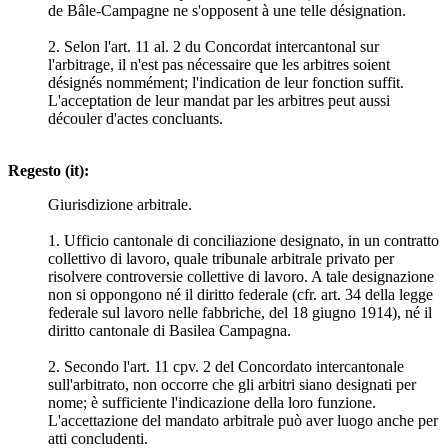
de Bâle-Campagne ne s'opposent à une telle désignation.
2. Selon l'art. 11 al. 2 du Concordat intercantonal sur
l'arbitrage, il n'est pas nécessaire que les arbitres soient
désignés nommément; l'indication de leur fonction suffit.
L'acceptation de leur mandat par les arbitres peut aussi
découler d'actes concluants.
Regesto (it):
Giurisdizione arbitrale.
1. Ufficio cantonale di conciliazione designato, in un contratto
collettivo di lavoro, quale tribunale arbitrale privato per
risolvere controversie collettive di lavoro. A tale designazione
non si oppongono né il diritto federale (cfr. art. 34 della legge
federale sul lavoro nelle fabbriche, del 18 giugno 1914), né il
diritto cantonale di Basilea Campagna.
2. Secondo l'art. 11 cpv. 2 del Concordato intercantonale
sull'arbitrato, non occorre che gli arbitri siano designati per
nome; è sufficiente l'indicazione della loro funzione.
L'accettazione del mandato arbitrale può aver luogo anche per
atti concludenti.