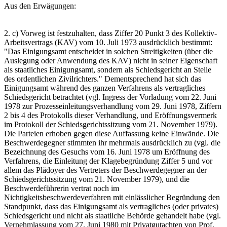
Aus den Erwägungen:
2. c) Vorweg ist festzuhalten, dass Ziffer 20 Punkt 3 des Kollektiv-
Arbeitsvertrags (KAV) vom 10. Juli 1973 ausdrücklich bestimmt:
"Das Einigungsamt entscheidet in solchen Streitigkeiten (über die
Auslegung oder Anwendung des KAV) nicht in seiner Eigenschaft
als staatliches Einigungsamt, sondern als Schiedsgericht an Stelle
des ordentlichen Zivilrichters." Dementsprechend hat sich das
Einigungsamt während des ganzen Verfahrens als vertragliches
Schiedsgericht betrachtet (vgl. Ingress der Vorladung vom 22. Juni
1978 zur Prozesseinleitungsverhandlung vom 29. Juni 1978, Ziffern
2 bis 4 des Protokolls dieser Verhandlung, und Eröffnungsvermerk
im Protokoll der Schiedsgerichtssitzung vom 21. November 1979).
Die Parteien erhoben gegen diese Auffassung keine Einwände. Die
Beschwerdegegner stimmten ihr mehrmals ausdrücklich zu (vgl. die
Bezeichnung des Gesuchs vom 16. Juni 1978 um Eröffnung des
Verfahrens, die Einleitung der Klagebegründung Ziffer 5 und vor
allem das Plädoyer des Vertreters der Beschwerdegegner an der
Schiedsgerichtssitzung vom 21. November 1979), und die
Beschwerdeführerin vertrat noch im
Nichtigkeitsbeschwerdeverfahren mit einlässlicher Begründung den
Standpunkt, dass das Einigungsamt als vertragliches (oder privates)
Schiedsgericht und nicht als staatliche Behörde gehandelt habe (vgl.
Vernehmlassung vom 27. Juni 1980 mit Privatgutachten von Prof.