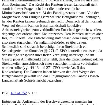
Parteien übereinstimmend zu Protokoll erklären, dass sie dies dem
Amt übertragen." Das Recht des Kantons Basel-Landschaft geht
somit in dieser Frage nicht über die bundesrechtliche
Minimalvorschrift von Art. 34 des Fabrikgesetzes hinaus. Von der
Möglichkeit, dem Einigungsamt weitere Befugnisse zu übertragen,
hat der Kanton keinen Gebrauch gemacht. Demnach ist der normale
Weg, auf dem im Kanton Basel-Landschaft kollektive
Arbeitsstreitigkeiten zum verbindlichen Entscheid gebracht werden,
derjenige des ordentlichen Zivilprozesses. Den Parteien steht es aber
frei, im Einzelfall die Entscheidung statt dessen dem Einigungsamt,
also einer staatlichen Verwaltungsbehörde, zu übertragen.
Schliesslich sind sie auch berechtigt, ihren Streit durch ein
Schiedsgericht im Sinne der §§ 271 ff. ZPO beurteilen zu lassen, da
der streitige Anspruch ihrer freien Verfügung unterliegt und im
Gesetz jeder Anhaltspunkt dafür fehlt, dass die Entscheidung solcher
Streitigkeiten ausschliesslich einer staatlichen Instanz vorbehalten
werden sollte (vgl. §§ 13 und 271 ZPO sowie Art. 5 des
Konkordates). Die Parteien haben hier von den drei Wegen den
letztgenannten gewählt und das Einigungsamt des Kantons Basel-
Landschaft als Schiedsgericht bezeichnet.
BGE
107 Ia 152
S. 155
Entgegen der Auffassung der Beschwerdegegner mussten im