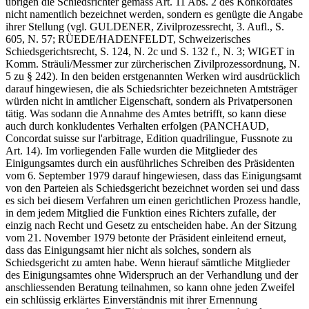
übrigen die Schiedsrichter gemäss Art. 11 Abs. 2 des Konkordates
nicht namentlich bezeichnet werden, sondern es genügte die Angabe
ihrer Stellung (vgl. GULDENER, Zivilprozessrecht, 3. Aufl., S.
605, N. 57; RÜEDE/HADENFELDT, Schweizerisches
Schiedsgerichtsrecht, S. 124, N. 2c und S. 132 f., N. 3; WIGET in
Komm. Sträuli/Messmer zur zürcherischen Zivilprozessordnung, N.
5 zu § 242). In den beiden erstgenannten Werken wird ausdrücklich
darauf hingewiesen, die als Schiedsrichter bezeichneten Amtsträger
würden nicht in amtlicher Eigenschaft, sondern als Privatpersonen
tätig. Was sodann die Annahme des Amtes betrifft, so kann diese
auch durch konkludentes Verhalten erfolgen (PANCHAUD,
Concordat suisse sur l'arbitrage, Edition quadrilingue, Fussnote zu
Art. 14). Im vorliegenden Falle wurden die Mitglieder des
Einigungsamtes durch ein ausführliches Schreiben des Präsidenten
vom 6. September 1979 darauf hingewiesen, dass das Einigungsamt
von den Parteien als Schiedsgericht bezeichnet worden sei und dass
es sich bei diesem Verfahren um einen gerichtlichen Prozess handle,
in dem jedem Mitglied die Funktion eines Richters zufalle, der
einzig nach Recht und Gesetz zu entscheiden habe. An der Sitzung
vom 21. November 1979 betonte der Präsident einleitend erneut,
dass das Einigungsamt hier nicht als solches, sondern als
Schiedsgericht zu amten habe. Wenn hierauf sämtliche Mitglieder
des Einigungsamtes ohne Widerspruch an der Verhandlung und der
anschliessenden Beratung teilnahmen, so kann ohne jeden Zweifel
ein schlüssig erklärtes Einverständnis mit ihrer Ernennung