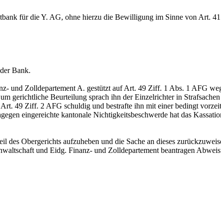
tbank für die Y. AG, ohne hierzu die Bewilligung im Sinne von Art. 4
 der Bank.
z- und Zolldepartement A. gestützt auf Art. 49 Ziff. 1 Abs. 1 AFG we
um gerichtliche Beurteilung sprach ihn der Einzelrichter in Strafsach
 Art. 49 Ziff. 2 AFG schuldig und bestrafte ihn mit einer bedingt vorze
dagegen eingereichte kantonale Nichtigkeitsbeschwerde hat das Kassat
eil des Obergerichts aufzuheben und die Sache an dieses zurückzuweisen.
sanwaltschaft und Eidg. Finanz- und Zolldepartement beantragen Abwei