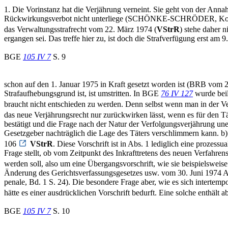
1. Die Vorinstanz hat die Verjährung verneint. Sie geht von der Anna
Rückwirkungsverbot nicht unterliege (SCHÖNKE-SCHRÖDER, Komment
das Verwaltungsstrafrecht vom 22. März 1974 (
VStrR
) stehe daher 
ergangen sei. Das treffe hier zu, ist doch die Strafverfügung erst a
BGE
105 IV 7
S. 9
schon auf den 1. Januar 1975 in Kraft gesetzt worden ist (BRB vom 
Strafaufhebungsgrund ist, ist umstritten. In BGE
76 IV 127
wurde beil
braucht nicht entschieden zu werden. Denn selbst wenn man in der Ve
das neue Verjährungsrecht nur zurückwirken lässt, wenn es für den Tä
bestätigt und die Frage nach der Natur der Verfolgungsverjährung un
Gesetzgeber nachträglich die Lage des Täters verschlimmern kann. b)
106
VStrR
. Diese Vorschrift ist in Abs. 1 lediglich eine proze
Frage stellt, ob vom Zeitpunkt des Inkrafttretens des neuen Verfahren
werden soll, also um eine Übergangsvorschrift, wie sie beispielsweis
Änderung des Gerichtsverfassungsgesetzes usw. vom 30. Juni 1974 Art.
penale, Bd. 1 S. 24). Die besondere Frage aber, wie es sich interte
hätte es einer ausdrücklichen Vorschrift bedurft. Eine solche enthält a
BGE
105 IV 7
S. 10