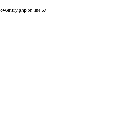
how.entry.php
on line
67