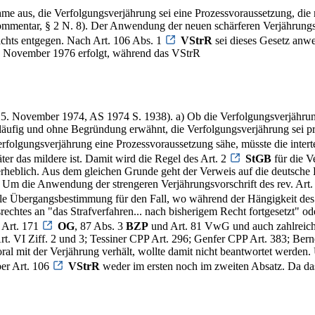
hme aus, die Verfolgungsverjährung sei eine Prozessvoraussetzung, die
ar, § 2 N. 8). Der Anwendung der neuen schärferen Verjährungsvo
nichts entgegen. Nach Art. 106 Abs. 1
VStrR
sei dieses Gesetz anwe
m 9. November 1976 erfolgt, während das VStrR
25. November 1974, AS 1974 S. 1938). a) Ob die Verfolgungsverjährung 
äufig und ohne Begründung erwähnt, die Verfolgungsverjährung sei proz
rfolgungsverjährung eine Prozessvoraussetzung sähe, müsste die inter
ter das mildere ist. Damit wird die Regel des Art. 2
StGB
für die V
erheblich. Aus dem gleichen Grunde geht der Verweis auf die deutsche L
 Um die Anwendung der strengeren Verjährungsvorschrift des rev. Art. 
ssuale Übergangsbestimmung für den Fall, wo während der Hängigkeit des
srechtes an "das Strafverfahren... nach bisherigem Recht fortgesetzt" o
e Art. 171
OG
, 87 Abs. 3
BZP
und Art. 81 VwG und auch zahlreiche
 VI Ziff. 2 und 3; Tessiner CPP Art. 296; Genfer CPP Art. 383; Berner
mporal mit der Verjährung verhält, wollte damit nicht beantwortet werd
ber Art. 106
VStrR
weder im ersten noch im zweiten Absatz. Da das