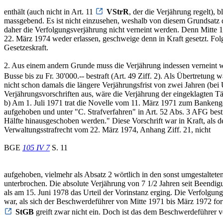
enthält (auch nicht in Art. 11
VStrR
, der die Verjährung regelt), 
massgebend. Es ist nicht einzusehen, weshalb von diesem Grundsatz
daher die Verfolgungsverjährung nicht verneint werden. Denn Mitte 1
22. März 1974 weder erlassen, geschweige denn in Kraft gesetzt. Fo
Gesetzeskraft.
2. Aus einem andern Grunde muss die Verjährung indessen verneint w
Busse bis zu Fr. 30'000.-- bestraft (Art. 49 Ziff. 2). Als Übertretung
nicht schon damals die längere Verjährungsfrist von zwei Jahren (bei
Verjährungsvorschriften aus, wäre die Verjährung der eingeklagten Tät
b) Am 1. Juli 1971 trat die Novelle vom 11. März 1971 zum Bankenges
aufgehoben und unter "C. Strafverfahren" in Art. 52 Abs. 3 AFG best
Hälfte hinausgeschoben werden." Diese Vorschrift war in Kraft, als
Verwaltungsstrafrecht vom 22. März 1974, Anhang Ziff. 21, nicht
BGE
105 IV 7
S. 11
aufgehoben, vielmehr als Absatz 2 wörtlich in den sonst umgestaltet
unterbrochen. Die absolute Verjährung von 7 1/2 Jahren seit Beendig
als am 15. Juni 1978 das Urteil der Vorinstanz erging. Die Verfolgun
war, als sich der Beschwerdeführer von Mitte 1971 bis März 1972 for
StGB
greift zwar nicht ein. Doch ist das dem Beschwerdeführer vo