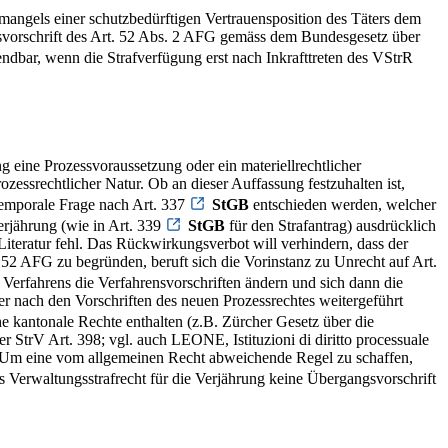
 mangels einer schutzbedürftigen Vertrauensposition des Täters dem
rschrift des Art. 52 Abs. 2 AFG gemäss dem Bundesgesetz über
ndbar, wenn die Strafverfügung erst nach Inkrafttreten des VStrR
eine Prozessvoraussetzung oder ein materiellrechtlicher
essrechtlicher Natur. Ob an dieser Auffassung festzuhalten ist,
temporale Frage nach Art. 337
StGB
entschieden werden, welcher
erjährung (wie in Art. 339
StGB
für den Strafantrag) ausdrücklich
iteratur fehl. Das Rückwirkungsverbot will verhindern, dass der
52 AFG zu begründen, beruft sich die Vorinstanz zu Unrecht auf Art.
 Verfahrens die Verfahrensvorschriften ändern und sich dann die
der nach den Vorschriften des neuen Prozessrechtes weitergeführt
 kantonale Rechte enthalten (z.B. Zürcher Gesetz über die
 StrV Art. 398; vgl. auch LEONE, Istituzioni di diritto processuale
en. Um eine vom allgemeinen Recht abweichende Regel zu schaffen,
 Verwaltungsstrafrecht für die Verjährung keine Übergangsvorschrift