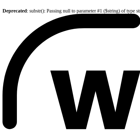
Deprecated
: substr(): Passing null to parameter #1 ($string) of type s