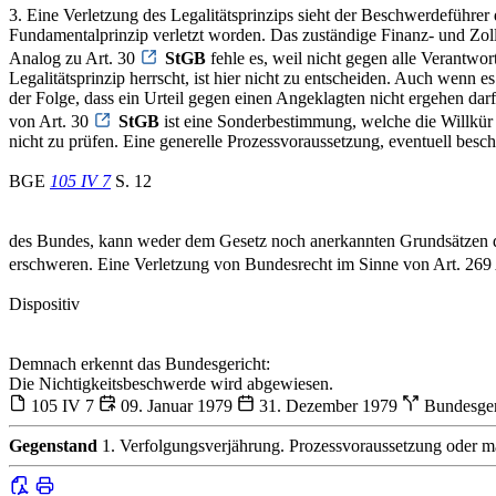
3. Eine Verletzung des Legalitätsprinzips sieht der Beschwerdeführer
Fundamentalprinzip verletzt worden. Das zuständige Finanz- und Zol
Analog zu Art. 30
StGB
fehle es, weil nicht gegen alle Verantwo
Legalitätsprinzip herrscht, ist hier nicht zu entscheiden. Auch wenn e
der Folge, dass ein Urteil gegen einen Angeklagten nicht ergehen dar
von Art. 30
StGB
ist eine Sonderbestimmung, welche die Willkür des
nicht zu prüfen. Eine generelle Prozessvoraussetzung, eventuell besch
BGE
105 IV 7
S. 12
des Bundes, kann weder dem Gesetz noch anerkannten Grundsätzen de
erschweren. Eine Verletzung von Bundesrecht im Sinne von Art. 269
Dispositiv
Demnach erkennt das Bundesgericht:
Die Nichtigkeitsbeschwerde wird abgewiesen.
105 IV 7
09. Januar 1979
31. Dezember 1979
Bundesger
Gegenstand
1. Verfolgungsverjährung. Prozessvoraussetzung oder mat