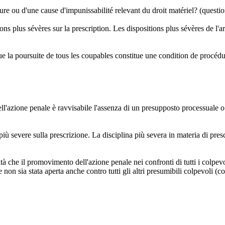
ure ou d'une cause d'impunissabilité relevant du droit matériel? (question 
ions plus sévères sur la prescription. Les dispositions plus sévères de l'
é que la poursuite de tous les coupables constitue une condition de procéd
l'azione penale è ravvisabile l'assenza di un presupposto processuale o un
i più severe sulla prescrizione. La disciplina più severa in materia di pre
ità che il promovimento dell'azione penale nei confronti di tutti i colpe
non sia stata aperta anche contro tutti gli altri presumibili colpevoli (co