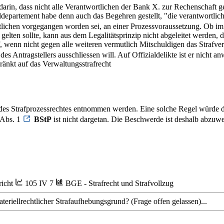
 darin, dass nicht alle Verantwortlichen der Bank X. zur Rechenschaft g
ldepartement habe denn auch das Begehren gestellt, "die verantwortlic
rtlichen vorgegangen worden sei, an einer Prozessvoraussetzung. Ob i
s gelten sollte, kann aus dem Legalitätsprinzip nicht abgeleitet werden,
f, wenn nicht gegen alle weiteren vermutlich Mitschuldigen das Strafve
 Antragstellers ausschliessen will. Auf Offizialdelikte ist er nicht anw
ränkt auf das Verwaltungsstrafrecht
s Strafprozessrechtes entnommen werden. Eine solche Regel würde die
 Abs. 1
BStP
ist nicht dargetan. Die Beschwerde ist deshalb abzuwe
icht
105 IV 7
BGE - Strafrecht und Strafvollzug
eriellrechtlicher Strafaufhebungsgrund? (Frage offen gelassen)...