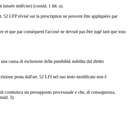
laissée indécise) (consid. 1 litt. a).
art. 52 LFP révisé sur la prescription ne peuvent être appliquées par
ure et que par conséquent l'accusé ne devrait pas être jugé tant que tous
a causa di esclusione della punibilità stabilita dal diritto
scrizione posta dall'art. 52 LFI nel suo testo modificato non è
voli costituisca un presupposto processuale e che, di conseguenza,
nsid. 3).