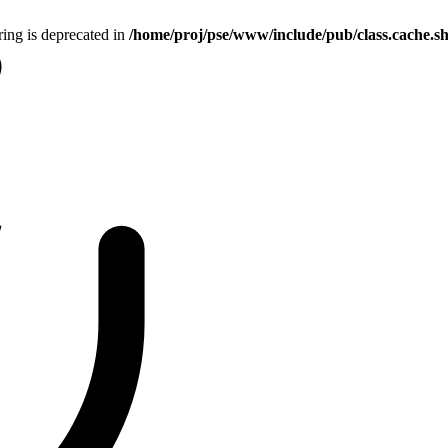
tring is deprecated in
/home/proj/pse/www/include/pub/class.cache.s