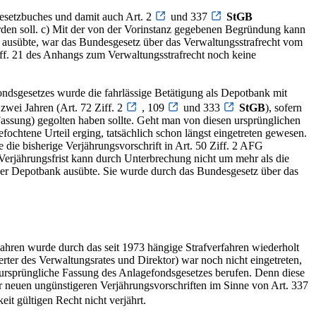
esetzbuches und damit auch Art. 2
und 337
StGB
den soll. c) Mit der von der Vorinstanz gegebenen Begründung kann
t ausübte, war das Bundesgesetz über das Verwaltungsstrafrecht vom
iff. 21 des Anhangs zum Verwaltungsstrafrecht noch keine
ndsgesetzes wurde die fahrlässige Betätigung als Depotbank mit
 zwei Jahren (Art. 72 Ziff. 2
, 109
und 333
StGB
), sofern
 Fassung) gegolten haben sollte. Geht man von diesen ursprünglichen
efochtene Urteil erging, tatsächlich schon längst eingetreten gewesen.
die bisherige Verjährungsvorschrift in Art. 50 Ziff. 2 AFG
Verjährungsfrist kann durch Unterbrechung nicht um mehr als die
 der Depotbank ausübte. Sie wurde durch das Bundesgesetz über das
Jahren wurde durch das seit 1973 hängige Strafverfahren wiederholt
rter des Verwaltungsrates und Direktor) war noch nicht eingetreten,
ie ursprüngliche Fassung des Anlagefondsgesetzes berufen. Denn diese
er neuen ungünstigeren Verjährungsvorschriften im Sinne von Art. 337
it gültigen Recht nicht verjährt.