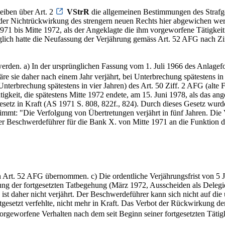
bleiben über Art. 2
VStrR
die allgemeinen Bestimmungen des Strafg
 der Nichtrückwirkung des strengern neuen Rechts hier abgewichen wer
971 bis Mitte 1972, als der Angeklagte die ihm vorgeworfene Tätigkei
lglich hatte die Neufassung der Verjährung gemäss Art. 52 AFG nach Z
erden. a) In der ursprünglichen Fassung vom 1. Juli 1966 des Anlagefo
 wäre sie daher nach einem Jahr verjährt, bei Unterbrechung spätestens in
 Unterbrechung spätestens in vier Jahren) des Art. 50 Ziff. 2 AFG (alte
igkeit, die spätestens Mitte 1972 endete, am 15. Juni 1978, als das ang
etz in Kraft (AS 1971 S. 808, 822f., 824). Durch dieses Gesetz wurde 
immt: "Die Verfolgung von Übertretungen verjährt in fünf Jahren. Die 
 der Beschwerdeführer für die Bank X. von Mitte 1971 an die Funktion
en Art. 52 AFG übernommen. c) Die ordentliche Verjährungsfrist von 5 
ung der fortgesetzten Tatbegehung (März 1972, Ausscheiden als Delegie
g ist daher nicht verjährt. Der Beschwerdeführer kann sich nicht auf d
tgesetzt verfehlte, nicht mehr in Kraft. Das Verbot der Rückwirkung d
rgeworfene Verhalten nach dem seit Beginn seiner fortgesetzten Tätigke