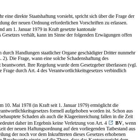
eine direkte Staatshaftung vorsieht, spricht sich über die Frage der
ung der neuen Ordnung erforderlichen Vorschriften zu erlassen.
d am 1. Januar 1979 in Kraft gesetzte kantonale
ses Gesetzes verhält, kann im Sinne der folgenden Erwägungen offen
in durch Handlungen staatlicher Organe geschädigter Dritter nunmehr
s. 2). Die Frage, wann eine solche Schadenshaftung des
t beantwortet. Ihre Regelung wurde dem Gesetzgeber überlassen (vgl.
e Frage durch Art. 4 des Verantwortlichkeitsgesetzes verbindlich
m 10. Mai 1978 (in Kraft seit 1. Januar 1979) ermöglicht die
erantwortlichkeitsgesetzes formell aufgehoben worden ist. Schon aus
behauptete Schaden als auch die Klageeinreichung fallen in die Zeit
bedeutet daher im Ergebnis keine Verletzung von Art. 4
BV
, wenn
keit der neuen Haftungsordnung auf den vorliegenden Tatbestand aus
eilung der noch vor dem Inkrafttreten dieses Gesetzes erhobenen
ine Beschwerde einzig auf die These, dass das Kantonsgericht dem