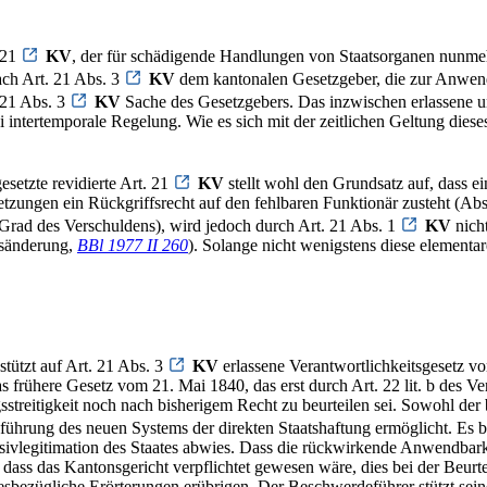
. 21
KV
, der für schädigende Handlungen von Staatsorganen nunmehr 
ach Art. 21 Abs. 3
KV
dem kantonalen Gesetzgeber, die zur Anwend
 21 Abs. 3
KV
Sache des Gesetzgebers. Das inzwischen erlassene un
i intertemporale Regelung. Wie es sich mit der zeitlichen Geltung die
esetzte revidierte Art. 21
KV
stellt wohl den Grundsatz auf, dass e
etzungen ein Rückgriffsrecht auf den fehlbaren Funktionär zusteht (Ab
 Grad des Verschuldens), wird jedoch durch Art. 21 Abs. 1
KV
nich
gsänderung,
BBl 1977 II 260
). Solange nicht wenigstens diese elementar
tützt auf Art. 21 Abs. 3
KV
erlassene Verantwortlichkeitsgesetz vo
s frühere Gesetz vom 21. Mai 1840, das erst durch Art. 22 lit. b des V
treitigkeit noch nach bisherigem Recht zu beurteilen sei. Sowohl der 
chführung des neuen Systems der direkten Staatshaftung ermöglicht. Es 
sivlegitimation des Staates abwies. Dass die rückwirkende Anwendbar
dass das Kantonsgericht verpflichtet gewesen wäre, dies bei der Beurt
diesbezügliche Erörterungen erübrigen. Der Beschwerdeführer stützt se