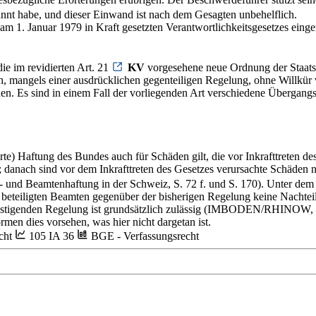
nt habe, und dieser Einwand ist nach dem Gesagten unbehelflich.
s am 1. Januar 1979 in Kraft gesetzten Verantwortlichkeitsgesetzes ein
ie im revidierten Art. 21
KV
vorgesehene neue Ordnung der Staats-
mangels einer ausdrücklichen gegenteiligen Regelung, ohne Willkür ver
nen. Es sind in einem Fall der vorliegenden Art verschiedene Übergang
rte) Haftung des Bundes auch für Schäden gilt, die vor Inkrafttreten de
danach sind vor dem Inkrafttreten des Gesetzes verursachte Schäden n
 Beamtenhaftung in der Schweiz, S. 72 f. und S. 170). Unter dem 
beteiligten Beamten gegenüber der bisherigen Regelung keine Nachteile
ünstigenden Regelung ist grundsätzlich zulässig (IMBODEN/RHINOW, 
men dies vorsehen, was hier nicht dargetan ist.
cht
105 IA 36
BGE - Verfassungsrecht