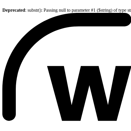
Deprecated
: substr(): Passing null to parameter #1 ($string) of type s