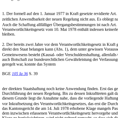
1. Der formell auf den 1. Januar 1977 in Kraft gesetzte revidierte Art
zeitlichen Anwendbarkeit der neuen Regelung nicht aus. Es obliegt n
Auch die Schaffung allfälliger Übergangsbestimmungen ist nach Art.
Verantwortlichkeitsgesetz vom 10. Mai 1978 enthält indessen keinerle
bleiben.
2. Der bereits zwei Jahre vor dem Verantwortlichkeitsgesetz in Kraft g
direkt den Staat belangen kann (Abs. 1), dem unter gewissen Vorauss
Gemeinwesens besteht (Kausal- oder Verschuldenshaftung, allenfalls
auch Botschaft zur bundesrechtlichen Gewährleistung der Verfassun
geregelt war, konnte das System
BGE
105 Ia 36
S. 39
der direkten Staatshaftung noch keine Anwendung finden. Erst das ges
Durchführung der neuen Regelung. Bis zu dessen Inkrafttreten galt da
diesem Grunde liegt die Annahme nahe, dass die vorliegende Haftungss
vor Inkraftsetzung des Verantwortlichkeitsgesetzes, das erst die Dur
das Kantonsgericht die am 14. Juli 1978 erhobene Klage mangels Pas
dem inzwischen erlassenen Verantwortlichkeitsgesetz hervorgehe und 
Klage zu berücksichtigen, wird nicht geltend gemacht, so dass sich 