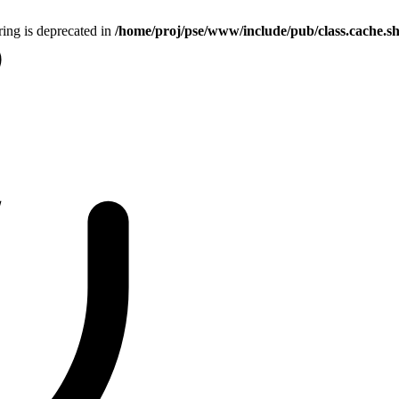
tring is deprecated in
/home/proj/pse/www/include/pub/class.cache.s