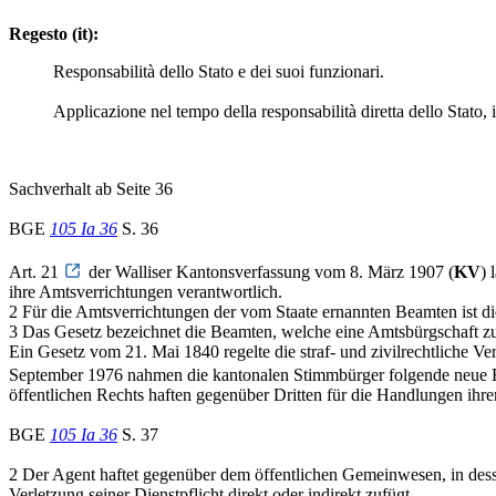
Regesto (it):
Responsabilità dello Stato e dei suoi funzionari.
Applicazione nel tempo della responsabilità diretta dello Stato, i
Sachverhalt ab Seite 36
BGE
105 Ia 36
S. 36
Art. 21
der Walliser Kantonsverfassung vom 8. März 1907 (
KV
) 
ihre Amtsverrichtungen verantwortlich.
2 Für die Amtsverrichtungen der vom Staate ernannten Beamten ist die
3 Das Gesetz bezeichnet die Beamten, welche eine Amtsbürgschaft zu
Ein Gesetz vom 21. Mai 1840 regelte die straf- und zivilrechtliche V
September 1976 nahmen die kantonalen Stimmbürger folgende neue 
öffentlichen Rechts haften gegenüber Dritten für die Handlungen ihre
BGE
105 Ia 36
S. 37
2 Der Agent haftet gegenüber dem öffentlichen Gemeinwesen, in dessen
Verletzung seiner Dienstpflicht direkt oder indirekt zufügt.