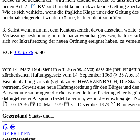
neuen Art. 21
KV
zu Unrecht keine rückwirkende Geltung zuerkan
Wie es sich verhielte, wenn die fragliche Klage unter der Geltung de
nochmals eingereicht werden könnte, ist hier nicht zu prüfen.
3. Selbst wenn man mit dem Kantonsgericht davon ausgehen wollte, d
Verfassungsbestimmung unmittelbar anwendbar gewesen, hätte es sich, 
sich vor Inkraftsetzung der neuen Ordnung ereignet haben, zu vernei
BGE
105 Ia 36
S. 40
vom 14. März 1958 sieht in Art. 26 Abs. 2 vor, dass die (neu eingefüh
zürcherischen Haftungsgesetz vom 14. September 1969 (§ 35 Abs. 3); 
Beamtenhaftung vorsah (vgl. dazu SCHWARZENBACH, Die Staats- und
vertreten. Soweit eine neue Haftungsordnung für den Bürger und den 
Anwendung zu bringen; die rückwirkende Inkraftsetzung einer beg
dahingehender Anspruch besteht aber nur, wenn die einschlägigen Nor
105 IA 36
10. Mai 1979
31. Dezember 1979
Bundesgeri
Gegenstand
Staats- und...
DE
FR
IT
EN
Gesetzesregister