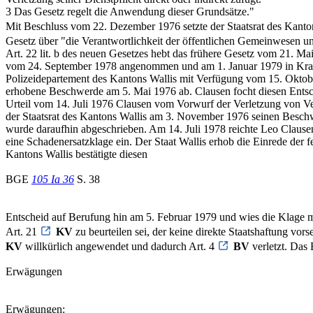
3 Das Gesetz regelt die Anwendung dieser Grundsätze."
Mit Beschluss vom 22. Dezember 1976 setzte der Staatsrat des Kanton
Gesetz über "die Verantwortlichkeit der öffentlichen Gemeinwesen und
Art. 22 lit. b des neuen Gesetzes hebt das frühere Gesetz vom 21. M
vom 24. September 1978 angenommen und am 1. Januar 1979 in Kraft g
Polizeidepartement des Kantons Wallis mit Verfügung vom 15. Oktob
erhobene Beschwerde am 5. Mai 1976 ab. Clausen focht diesen Entsch
Urteil vom 14. Juli 1976 Clausen vom Vorwurf der Verletzung von Verk
der Staatsrat des Kantons Wallis am 3. November 1976 seinen Besch
wurde daraufhin abgeschrieben. Am 14. Juli 1978 reichte Leo Clausen
eine Schadenersatzklage ein. Der Staat Wallis erhob die Einrede der
Kantons Wallis bestätigte diesen
BGE
105 Ia 36
S. 38
Entscheid auf Berufung hin am 5. Februar 1979 und wies die Klage ma
Art. 21
KV
zu beurteilen sei, der keine direkte Staatshaftung vor
KV
willkürlich angewendet und dadurch Art. 4
BV
verletzt. Das
Erwägungen
Erwägungen: