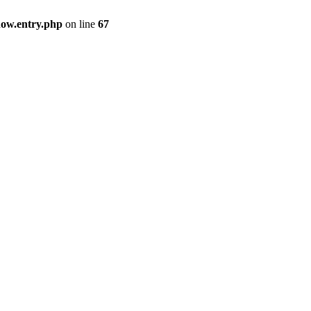
how.entry.php
on line
67