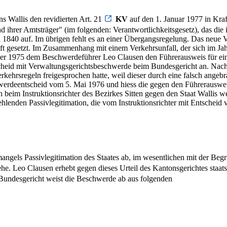
s Wallis den revidierten Art. 21
KV
auf den 1. Januar 1977 in Kra
 ihrer Amtsträger" (im folgenden: Verantwortlichkeitsgesetz), das die 
ai 1840 auf. Im übrigen fehlt es an einer Übergangsregelung. Das neue
esetzt. Im Zusammenhang mit einem Verkehrsunfall, der sich im Jahre
er 1975 dem Beschwerdeführer Leo Clausen den Führerausweis für eine
eid mit Verwaltungsgerichtsbeschwerde beim Bundesgericht an. Nachde
ehrsregeln freigesprochen hatte, weil dieser durch eine falsch angebra
werdeentscheid vom 5. Mai 1976 und hiess die gegen den Führerauswe
 beim Instruktionsrichter des Bezirkes Sitten gegen den Staat Wallis
 fehlenden Passivlegitimation, die vom Instruktionsrichter mit Entsch
ngels Passivlegitimation des Staates ab, im wesentlichen mit der Beg
sehe. Leo Clausen erhebt gegen dieses Urteil des Kantonsgerichtes staa
 Bundesgericht weist die Beschwerde ab aus folgenden