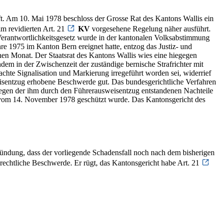
ft. Am 10. Mai 1978 beschloss der Grosse Rat des Kantons Wallis ein
im revidierten Art. 21
KV
vorgesehene Regelung näher ausführt.
 Verantwortlichkeitsgesetz wurde in der kantonalen Volksabstimmung
 1975 im Kanton Bern ereignet hatte, entzog das Justiz- und
n Monat. Der Staatsrat des Kantons Wallis wies eine hiegegen
m in der Zwischenzeit der zuständige bernische Strafrichter mit
chte Signalisation und Markierung irregeführt worden sei, widerrief
isentzug erhobene Beschwerde gut. Das bundesgerichtliche Verfahren
 wegen der ihm durch den Führerausweisentzug entstandenen Nachteile
eid vom 14. November 1978 geschützt wurde. Das Kantonsgericht des
ründung, dass der vorliegende Schadensfall noch nach dem bisherigen
tsrechtliche Beschwerde. Er rügt, das Kantonsgericht habe Art. 21