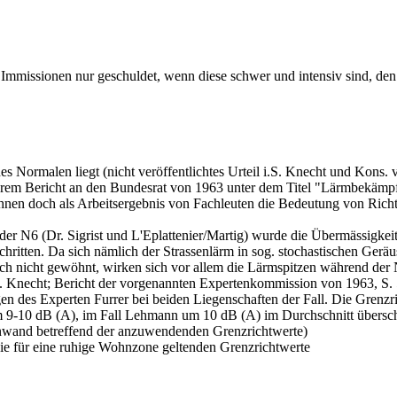
 Immissionen nur geschuldet, wenn diese schwer und intensiv sind, den
es Normalen liegt (nicht veröffentlichtes Urteil i.S. Knecht und Kons.
ihrem Bericht an den Bundesrat von 1963 unter dem Titel "Lärmbekämpfu
nen doch als Arbeitsergebnis von Fachleuten die Bedeutung von Richtl
der N6 (Dr. Sigrist und L'Eplattenier/Martig) wurde die Übermässigkeit
hritten. Da sich nämlich der Strassenlärm in sog. stochastischen Gerä
h nicht gewöhnt, wirken sich vor allem die Lärmspitzen während der N
l i.S. Knecht; Bericht der vorgenannten Expertenkommission von 1
gen des Experten Furrer bei beiden Liegenschaften der Fall. Die Grenz
m 9-10 dB (A), im Fall Lehmann um 10 dB (A) im Durchschnitt überschri
Einwand betreffend der anzuwendenden Grenzrichtwerte)
die für eine ruhige Wohnzone geltenden Grenzrichtwerte