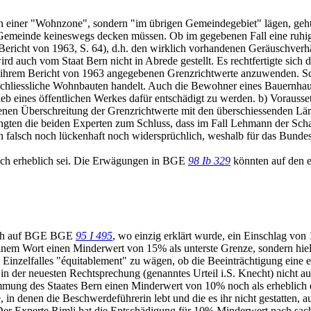
t in einer "Wohnzone", sondern "im übrigen Gemeindegebiet" lägen, geht
r Gemeinde keineswegs decken müssen. Ob im gegebenen Fall eine ruhi
 (Bericht von 1963, S. 64), d.h. den wirklich vorhandenen Geräuschver
 auch vom Staat Bern nicht in Abrede gestellt. Es rechtfertigte sich da
hrem Bericht von 1963 angegebenen Grenzrichtwerte anzuwenden. Schlie
chliessliche Wohnbauten handelt. Auch die Bewohner eines Bauernhaus
rieb eines öffentlichen Werkes dafür entschädigt zu werden. b) Voraus
enen Überschreitung der Grenzrichtwerte mit den überschiessenden Lär
gten die beiden Experten zum Schluss, dass im Fall Lehmann der Scha
lich falsch noch lückenhaft noch widersprüchlich, weshalb für das Bund
lich erheblich sei. Die Erwägungen in BGE
98 Ib 329
könnten auf den e
klich auf BGE BGE
95 I 495
, wo einzig erklärt wurde, ein Einschlag v
einem Wort einen Minderwert von 15% als unterste Grenze, sondern hielt
inzelfalles "équitablement" zu wägen, ob die Beeinträchtigung eine er
 der neuesten Rechtsprechung (genanntes Urteil i.S. Knecht) nicht auf
timmung des Staates Bern einen Minderwert von 10% noch als erheblich er
in denen die Beschwerdeführerin lebt und die es ihr nicht gestatten, 
 Experte Rimli hat die Entschädigung für 10% Minderwert nach sachlic