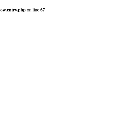
how.entry.php
on line
67