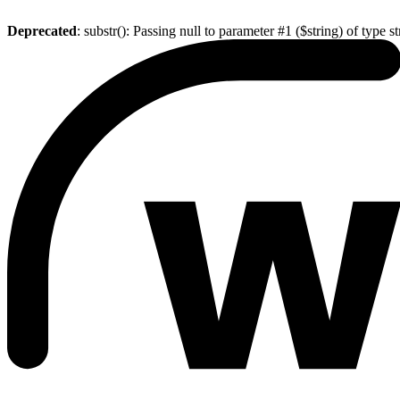
Deprecated
: substr(): Passing null to parameter #1 ($string) of type s