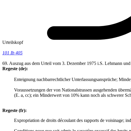
Urteilskopf
101 Ib 405
69. Auszug aus dem Urteil vom 3. Dezember 1975 i.S. Lehmann und
Regeste (de):
Enteignung nachbarrechtlicher Unterlassungsansprüche; Minder
Voraussetzungen der von Nationalstrassen ausgehenden übermäs
(E. a, cc); ein Minderwert von 10% kann noch als schwerer Sch
Regeste (fr):
Expropriation de droits découlant des rapports de voisinage; ind
Conditions pour que soit admis le caractère excessif des bruits