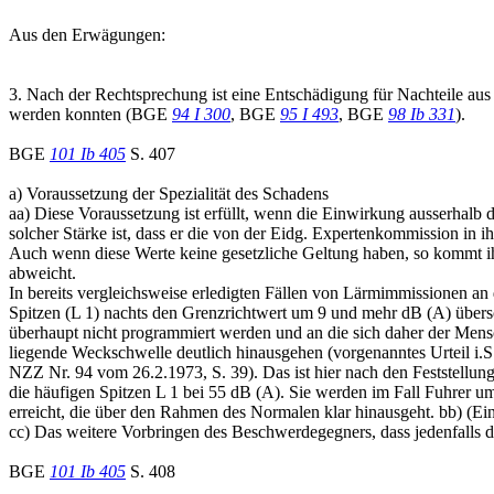
Aus den Erwägungen:
3. Nach der Rechtsprechung ist eine Entschädigung für Nachteile aus
werden konnten (BGE
94 I 300
, BGE
95 I 493
, BGE
98 Ib 331
).
BGE
101 Ib 405
S. 407
a) Voraussetzung der Spezialität des Schadens
aa) Diese Voraussetzung ist erfüllt, wenn die Einwirkung ausserhalb d
solcher Stärke ist, dass er die von der Eidg. Expertenkommission in 
Auch wenn diese Werte keine gesetzliche Geltung haben, so kommt ih
abweicht.
In bereits vergleichsweise erledigten Fällen von Lärmimmissionen an 
Spitzen (L 1) nachts den Grenzrichtwert um 9 und mehr dB (A) übersc
überhaupt nicht programmiert werden und an die sich daher der Mensc
liegende Weckschwelle deutlich hinausgehen (vorgenanntes Urtei
NZZ Nr. 94 vom 26.2.1973, S. 39). Das ist hier nach den Feststellun
die häufigen Spitzen L 1 bei 55 dB (A). Sie werden im Fall Fuhrer u
erreicht, die über den Rahmen des Normalen klar hinausgeht. bb) (
cc) Das weitere Vorbringen des Beschwerdegegners, dass jedenfalls 
BGE
101 Ib 405
S. 408