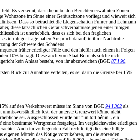
 fehl. Es verkennt, dass die in beiden Berichten erwähnten Zonen
ge Wohnzone im Sinne einer Geräuschzone vorliegt und wieweit sich
hältnissen. Dass so betrachtet die Liegenschaften Fuhrer und Lehmann
her, diese tatsächlichen Geräuschverhältnisse jenen einer ruhigen
sslich ist unerheblich, dass es sich bei den fraglichen
es in ruhiger Lage haben Anspruch darauf, in ihrer Nachtruhe
setzung der Schwere des Schadens
mquoten früher erledigter Fälle und den hiefür nach einem in Folgen
den 10% beträgt. Diese auch vom Staat Bern als solche nicht
esgericht kein Anlass besteht, von ihr abzuweichen (BGE
87 I 90
,
rsten Blick zur Annahme verleiten, es sei darin die Grenze bei 15%
on 15% auf den Verkehrswert müsse im Sinne von BGE
94 I 302
als
 unmissverständlich fest, der unterste Grenzwert könne nicht
hebliche sei. Ausgeschlossen wurde nur "un tort bénin", ein
 eine bestimmte Wertgrenze festgelegt. Im vergleichsweise erledigten
achtet. Auch im vorliegenden Fall rechtfertigt dies eine billige
aus eigenen Mitteln das Nötige vorzukehren, um die störenden
her Prüfung aller Faktoren auf Fr. 5'000.-- berechnet. Keine Partei