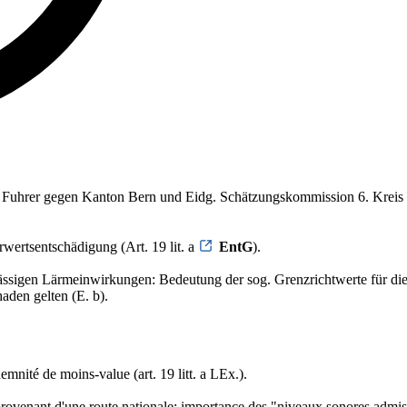
 Fuhrer gegen Kanton Bern und Eidg. Schätzungskommission 6. Kreis
wertsentschädigung (Art. 19 lit. a
EntG
).
sigen Lärmeinwirkungen: Bedeutung der sog. Grenzrichtwerte für die S
aden gelten (E. b).
emnité de moins-value (art. 19 litt. a LEx.).
 provenant d'une route nationale: importance des "niveaux sonores admis