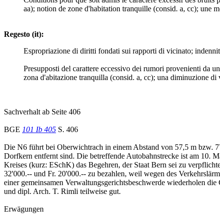
aa); notion de zone d'habitation tranquille (consid. a, cc); u
Regesto (it):
Espropriazione di diritti fondati sui rapporti di vicinato; indenni
Presupposti del carattere eccessivo dei rumori provenienti da una 
zona d'abitazione tranquilla (consid. a, cc); una diminuzione di
Sachverhalt ab Seite 406
BGE
101 Ib 405
S. 406
Die N6 führt bei Oberwichtrach in einem Abstand von 57,5 m bzw. 77
Dorfkern entfernt sind. Die betreffende Autobahnstrecke ist am 10.
Kreises (kurz: ESchK) das Begehren, der Staat Bern sei zu verpflich
32'000.-- und Fr. 20'000.-- zu bezahlen, weil wegen des Verkehrslä
einer gemeinsamen Verwaltungsgerichtsbeschwerde wiederholen die G
und dipl. Arch. T. Rimli teilweise gut.
Erwägungen