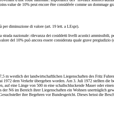
ne moins-value de 10% peut encore être considérée comme un dommage gra
tà per diminuzione di valore (art. 19 lett. a LEspr).
strada nazionale: rilevanza dei cosiddetti livelli acustici ammissibili, p
 valore del 10% può ancora essere considerata quale grave pregiudizio (c
,5 m westlich der landwirtschaftlichen Liegenschaften des Fritz Fuhr
 Mai 1972 dem Verkehr übergeben worden. Am 3. Juli 1972 stellten die
ten, auf eine Länge von 500 m eine schallschluckende Mauer oder einen
rms der N6 im Bereich ihrer Liegenschaften ein Wohnen unerträglich g
esuchsteller ihre Begehren vor Bundesgericht. Dieses heisst die Bes