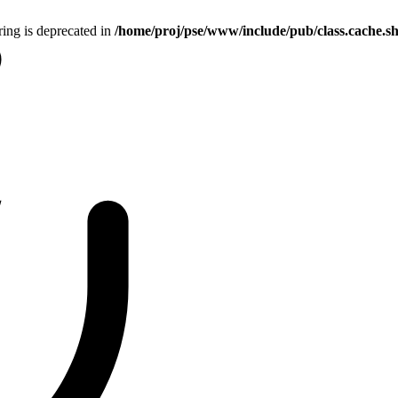
tring is deprecated in
/home/proj/pse/www/include/pub/class.cache.s