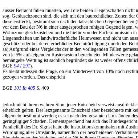
ausser Betracht fallen müssten, weil die beiden Liegenschaften nich
sog. Geräuschzonen sind, die sich mit den baurechtlichen Zonen de
diese erstreckt, bestimmt sich nach den tatsächlichen Gegebenheiten
vor dem Bau der N6 in einer ausgesprochen ruhigen Gegend lagen, wird
Wohnzone gleichzustellen und die hiefür von der Fachkommission in i
Liegenschaften um landwirtschaftliche Heimwesen und nicht um auss
geschützt oder bei deren erheblicher Beeinträchtigung durch den Bet
aa) Aufgrund eines Vergleichs der in den vorliegenden Fällen gemess
von je 5% aufsteigenden Rastersystem berechneten Minderwerte gelan
bemängelte Wertung ist sachlich begründet; sie ist weder offensicht
BGE
94 I 291
).
Es bleibt indessen die Frage, ob ein Minderwert von 10% noch recht
gezogen worden. Das entspricht
BGE
101 Ib 405
S. 409
jedoch nicht ihrem wahren Sinn; jener Entscheid verweist ausdrüc
erheblich gelten. Der letztgenannte Entscheid aber bezeichnete mit k
allgemein bestimmt werden; es sei nach den gesamten Umständen des E
geringfügiger Schaden. Dementsprechend hat sich das Bundesgericht in
Parallelfall des Dr. Sigrist hatte die Instruktionskommission mit Zus
Würdigung aller Umstände, namentlich der bescheidenen Verhältnisse, 
Einwirkungen des Verkehrs auf der N6 in ihrem Hause zu dämpfen. Der