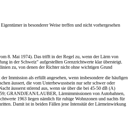
 Eigentümer in besonderer Weise treffen und nicht vorhergesehen
 vom 8. Mai 1974). Das trifft in der Regel zu, wenn der Lärm von
ng in der Schweiz" aufgestellten Grenzrichtwerte klar übersteigt.
inien zu, von denen der Richter nicht ohne wichtigen Grund
 der Immission als erfüllt angesehen, wenn insbesondere die häufigen
uschen äussert, die vom Unterbewusstsein nur sehr schwer oder
acht äusserst störend aus, wenn sie über die bei 45-50 dB (A)
963, S. 59; GRANDJEAN/LAUBER, Lärmimmissionen von Autobahnen,
richtwerte 1963 liegen nämlich für ruhige Wohnzonen und nachts für
tten. Damit ist in beiden Fällen jene Intensität der Lärmeinwirkung