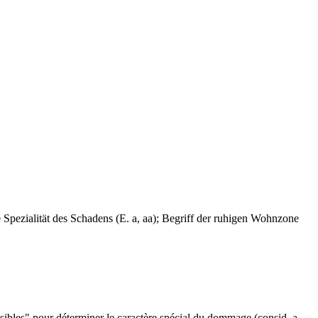
pezialität des Schadens (E. a, aa); Begriff der ruhigen Wohnzone
sibles" pour déterminer le caractère spécial du dommage (consid. a,