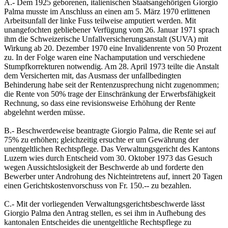
A.- Dem 1925 geborenen, italienischen Staatsangehörigen Giorgio
Palma musste im Anschluss an einen am 5. März 1970 erlittenen
Arbeitsunfall der linke Fuss teilweise amputiert werden. Mit
unangefochten gebliebener Verfügung vom 26. Januar 1971 sprach
ihm die Schweizerische Unfallversicherungsanstalt (SUVA) mit
Wirkung ab 20. Dezember 1970 eine Invalidenrente von 50 Prozent
zu. In der Folge waren eine Nachamputation und verschiedene
Stumpfkorrekturen notwendig. Am 28. April 1973 teilte die Anstalt
dem Versicherten mit, das Ausmass der unfallbedingten
Behinderung habe seit der Rentenzusprechung nicht zugenommen;
die Rente von 50% trage der Einschränkung der Erwerbsfähigkeit
Rechnung, so dass eine revisionsweise Erhöhung der Rente
abgelehnt werden müsse.
B.- Beschwerdeweise beantragte Giorgio Palma, die Rente sei auf
75% zu erhöhen; gleichzeitig ersuchte er um Gewährung der
unentgeltlichen Rechtspflege. Das Verwaltungsgericht des Kantons
Luzern wies durch Entscheid vom 30. Oktober 1973 das Gesuch
wegen Aussichtslosigkeit der Beschwerde ab und forderte den
Bewerber unter Androhung des Nichteintretens auf, innert 20 Tagen
einen Gerichtskostenvorschuss von Fr. 150.-- zu bezahlen.
C.- Mit der vorliegenden Verwaltungsgerichtsbeschwerde lässt
Giorgio Palma den Antrag stellen, es sei ihm in Aufhebung des
kantonalen Entscheides die unentgeltliche Rechtspflege zu