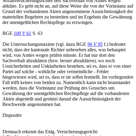
Sozialversicherungsrichter den Sachverhalt von Amtes wegen
abkläre. Es geht nicht an, auf diese Weise die von der Vorinstanz auf
Grund der vorhandenen Akten angenommene Aussichtslosigkeit der
materiellen Begehren zu bestreiten und im Ergebnis die Gewährung
der unentgeltlichen Rechtspflege zu erzwingen.
BGE
100 V 61
S. 63
Die Untersuchungsmaxime (vgl. dazu BGE
96 V 95
f.) bedeutet
nicht, dass der kantonale Richter unbesehen alles, was behauptet
wird, von Amtes wegen prüfen müsste. Er hat nur dort den
Sachverhalt abzuklären (bzw. besser abzuklären), wo noch
Unsicherheiten und Unklarheiten bestehen, sei es, dass er von einer
Partei auf solche - wirkliche oder vermeintliche - Fehler
hingewiesen wird, sei es, dass er sie selbst feststellt. Im vorliegenden
Fall trifft keines von beiden zu. Namentlich kann nicht beanstandet
werden, dass die Vorinstanz zur Prüfung des Gesuches um
Gewährung der unentgeltlichen Rechtspflege auf die vorhandenen
Akten abgestellt und gestützt darauf die Aussichtslosigkeit der
Beschwerde angenommen hat.
Dispositiv
Demnach erkennt das Eidg. Versicherungsgericht: