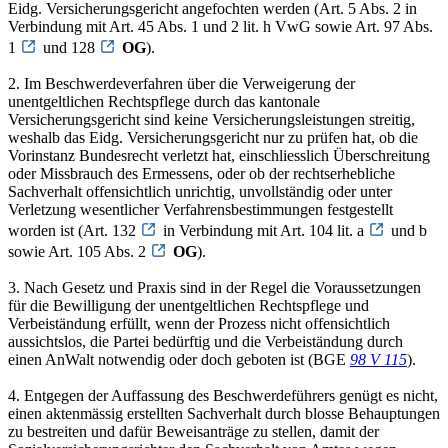
Eidg. Versicherungsgericht angefochten werden (Art. 5 Abs. 2 in
Verbindung mit Art. 45 Abs. 1 und 2 lit. h VwG sowie Art. 97 Abs.
1
und 128
OG
).
2. Im Beschwerdeverfahren über die Verweigerung der
unentgeltlichen Rechtspflege durch das kantonale
Versicherungsgericht sind keine Versicherungsleistungen streitig,
weshalb das Eidg. Versicherungsgericht nur zu prüfen hat, ob die
Vorinstanz Bundesrecht verletzt hat, einschliesslich Überschreitung
oder Missbrauch des Ermessens, oder ob der rechtserhebliche
Sachverhalt offensichtlich unrichtig, unvollständig oder unter
Verletzung wesentlicher Verfahrensbestimmungen festgestellt
worden ist (Art. 132
in Verbindung mit Art. 104 lit. a
und b
sowie Art. 105 Abs. 2
OG
).
3. Nach Gesetz und Praxis sind in der Regel die Voraussetzungen
für die Bewilligung der unentgeltlichen Rechtspflege und
Verbeiständung erfüllt, wenn der Prozess nicht offensichtlich
aussichtslos, die Partei bedürftig und die Verbeiständung durch
einen AnWalt notwendig oder doch geboten ist (BGE
98 V 115
).
4. Entgegen der Auffassung des Beschwerdeführers genügt es nicht,
einen aktenmässig erstellten Sachverhalt durch blosse Behauptungen
zu bestreiten und dafür Beweisanträge zu stellen, damit der