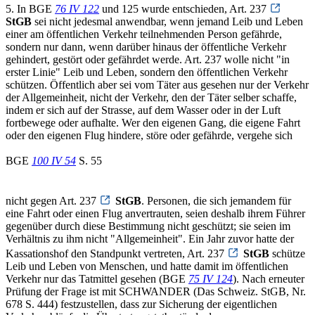
5. In BGE
76 IV 122
und 125 wurde entschieden, Art. 237
StGB
sei nicht jedesmal anwendbar, wenn jemand Leib und Leben
einer am öffentlichen Verkehr teilnehmenden Person gefährde,
sondern nur dann, wenn darüber hinaus der öffentliche Verkehr
gehindert, gestört oder gefährdet werde. Art. 237 wolle nicht "in
erster Linie" Leib und Leben, sondern den öffentlichen Verkehr
schützen. Öffentlich aber sei vom Täter aus gesehen nur der Verkehr
der Allgemeinheit, nicht der Verkehr, den der Täter selber schaffe,
indem er sich auf der Strasse, auf dem Wasser oder in der Luft
fortbewege oder aufhalte. Wer den eigenen Gang, die eigene Fahrt
oder den eigenen Flug hindere, störe oder gefährde, vergehe sich
BGE
100 IV 54
S. 55
nicht gegen Art. 237
StGB
. Personen, die sich jemandem für
eine Fahrt oder einen Flug anvertrauten, seien deshalb ihrem Führer
gegenüber durch diese Bestimmung nicht geschützt; sie seien im
Verhältnis zu ihm nicht "Allgemeinheit". Ein Jahr zuvor hatte der
Kassationshof den Standpunkt vertreten, Art. 237
StGB
schütze
Leib und Leben von Menschen, und hatte damit im öffentlichen
Verkehr nur das Tatmittel gesehen (BGE
75 IV 124
). Nach erneuter
Prüfung der Frage ist mit SCHWANDER (Das Schweiz. StGB, Nr.
678 S. 444) festzustellen, dass zur Sicherung der eigentlichen