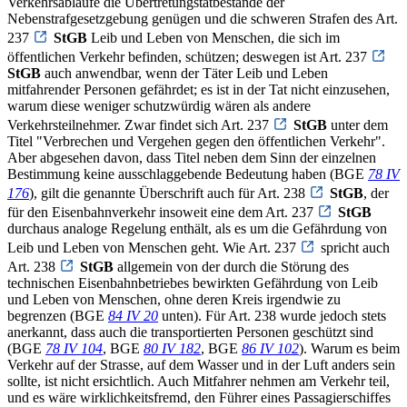
Verkehrsabläufe die Übertretungstatbestände der
Nebenstrafgesetzgebung genügen und die schweren Strafen des Art.
237
StGB
Leib und Leben von Menschen, die sich im
öffentlichen Verkehr befinden, schützen; deswegen ist Art. 237
StGB
auch anwendbar, wenn der Täter Leib und Leben
mitfahrender Personen gefährdet; es ist in der Tat nicht einzusehen,
warum diese weniger schutzwürdig wären als andere
Verkehrsteilnehmer. Zwar findet sich Art. 237
StGB
unter dem
Titel "Verbrechen und Vergehen gegen den öffentlichen Verkehr".
Aber abgesehen davon, dass Titel neben dem Sinn der einzelnen
Bestimmung keine ausschlaggebende Bedeutung haben (BGE
78 IV
176
), gilt die genannte Überschrift auch für Art. 238
StGB
, der
für den Eisenbahnverkehr insoweit eine dem Art. 237
StGB
durchaus analoge Regelung enthält, als es um die Gefährdung von
Leib und Leben von Menschen geht. Wie Art. 237
spricht auch
Art. 238
StGB
allgemein von der durch die Störung des
technischen Eisenbahnbetriebes bewirkten Gefährdung von Leib
und Leben von Menschen, ohne deren Kreis irgendwie zu
begrenzen (BGE
84 IV 20
unten). Für Art. 238 wurde jedoch stets
anerkannt, dass auch die transportierten Personen geschützt sind
(BGE
78 IV 104
, BGE
80 IV 182
, BGE
86 IV 102
). Warum es beim
Verkehr auf der Strasse, auf dem Wasser und in der Luft anders sein
sollte, ist nicht ersichtlich. Auch Mitfahrer nehmen am Verkehr teil,
und es wäre wirklichkeitsfremd, den Führer eines Passagierschiffes