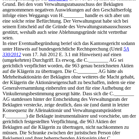
Grund. Bei den vom Verwaltungsratsausschuss der Beklagten
angenommenen negativen Auswirkungen auf den Geschäftserfolg
infolge eines Weggangs von H.________ handle es sich aber um
eine solche reine Befürchtung. Der Verwaltungsrat habe sich bei
seinem Entscheid auf die Gründe des Verwaltungsratsausschusses
gestützt, weshalb auch seine Ablehnungsgründe nicht vertretbar
seien.
In einer Eventualbegründung berief sich das Kantonsgericht sodann
unter Hinweis auf bundesgerichtliche Rechtsprechung (Urteil
5A
330/2012
vom 17. Juli 2012 E. 3.1 mit Hinweisen) auf einen
(umgekehrten) Durchgriff. Es erwog, die C.________ AG sei
gerichtlich verpflichtet worden, die 963 genau bezeichneten Aktien
auf die Klägerin zu übertragen. Die C.________ AG hätte als
Mehrheitsaktionärin der Beklagten ohne weiteres die Macht gehabt,
der Klägerin die Aktionärseigenschaft zu beschaffen, indem sie eine
Generalversammlung einberufen und dort für eine Aufhebung der
Vinkulierungsbestimmung gesorgt hätte. Dass sich die C.________
AG stattdessen hinter der Entscheidung des Verwaltungsrats der
Beklagten verstecke, zeige deutlich, dass sie (und damit in letzter
Konsequenz ihr Alleinaktionär und Verwaltungsratspräsident
F.________) die Beklagte instrumentalisiere und vorschiebe, um der
gerichtlich festgestellten Verpflichtung, die 963 Aktien der
Beklagten auf die Klägerin zu übertragen, nicht nachkommen zu
müssen. Die Schranke zwischen der juristischen Person (der
Beklagten) und ihrer beherrschenden Aktionärin (der C.________