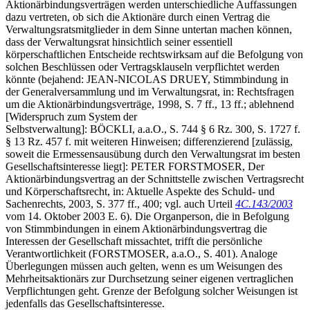
Aktionärbindungsverträgen werden unterschiedliche Auffassungen
dazu vertreten, ob sich die Aktionäre durch einen Vertrag die
Verwaltungsratsmitglieder in dem Sinne untertan machen können,
dass der Verwaltungsrat hinsichtlich seiner essentiell
körperschaftlichen Entscheide rechtswirksam auf die Befolgung von
solchen Beschlüssen oder Vertragsklauseln verpflichtet werden
könnte (bejahend: JEAN-NICOLAS DRUEY, Stimmbindung in
der Generalversammlung und im Verwaltungsrat, in: Rechtsfragen
um die Aktionärbindungsverträge, 1998, S. 7 ff., 13 ff.; ablehnend
[Widerspruch zum System der
Selbstverwaltung]: BÖCKLI, a.a.O., S. 744 § 6 Rz. 300, S. 1727 f.
§ 13 Rz. 457 f. mit weiteren Hinweisen; differenzierend [zulässig,
soweit die Ermessensausübung durch den Verwaltungsrat im besten
Gesellschaftsinteresse liegt]: PETER FORSTMOSER, Der
Aktionärbindungsvertrag an der Schnittstelle zwischen Vertragsrecht
und Körperschaftsrecht, in: Aktuelle Aspekte des Schuld- und
Sachenrechts, 2003, S. 377 ff., 400; vgl. auch Urteil
4C.143/2003
vom 14. Oktober 2003 E. 6). Die Organperson, die in Befolgung
von Stimmbindungen in einem Aktionärbindungsvertrag die
Interessen der Gesellschaft missachtet, trifft die persönliche
Verantwortlichkeit (FORSTMOSER, a.a.O., S. 401). Analoge
Überlegungen müssen auch gelten, wenn es um Weisungen des
Mehrheitsaktionärs zur Durchsetzung seiner eigenen vertraglichen
Verpflichtungen geht. Grenze der Befolgung solcher Weisungen ist
jedenfalls das Gesellschaftsinteresse.