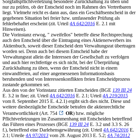
Sorgfaltspflichtverletzung besondere Zurückhaltung zu üben und
nur zu prüfen, ob der Entscheid noch im Rahmen des Vertretbaren
liegt. Vielmehr reicht es dann aus, dass ein Geschäftsentscheid in der
gegebenen Situation bei freier bzw. umfassender Prüfung als
fehlerbehaftet erscheint (zit. Urteil
4A 642/2016
E. 2.1 mit
Hinweisen).
Die Vorinstanz erwog, " zweifellos" betreffe diese Rechtsprechung
auch den Entscheid über die Eintragung eines Aktienerwerbers ins
Aktienbuch, soweit dieser Entscheid dem Verwaltungsrat übertragen
worden sei. Denn auch bei diesem Entscheid habe der
Verwaltungsrat allein die Interessen der Gesellschaft zu verfolgen
und auch hier rechtfertige es sich nicht, bei der Überprüfung
Zurückhaltung zu üben, wenn der Entscheid nicht in einem
einwandfreien, auf einer angemessenen Informationsbasis
beruhenden und von Interessenkonflikten freien Entscheidprozess
zustande gekommen sei.
Aus den von der Vorinstanz zitierten Entscheiden (BGE
139 III 24
E. 3.2 in fine; zit. Urteil
4A 642/2016
E. 2.1; Urteil
4A 219/2015
vom 8. September 2015 E. 4.2.1) ergibt sich dies nicht. Diese und
weitere diesbezügliche Entscheide betrafen die aktienrechtliche
Verantwortlichkeit (Art. 754
OR
) bzw. mögliche
Pflichtverletzungen im Zusammenhang mit Entscheiden betreffend
das Führen eines Prozesses (BGE
139 III 24
E. 3.2 und 3.3 S. 26
f.), betreffend eine Darlehensgewährung (zit. Urteil
4A 642/2016
E.
2.1; Urteile
4A 97/2013
vom 28. August 2013 E. 5.2;
4A 74/2012