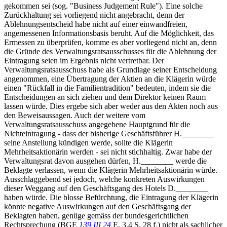
gekommen sei (sog. "Business Judgement Rule"). Eine solche
Zurückhaltung sei vorliegend nicht angebracht, denn der
Ablehnungsentscheid habe nicht auf einer einwandfreien,
angemessenen Informationsbasis beruht. Auf die Möglichkeit, das
Ermessen zu überprüfen, komme es aber vorliegend nicht an, denn
die Gründe des Verwaltungsratsausschusses für die Ablehnung der
Eintragung seien im Ergebnis nicht vertretbar. Der
Verwaltungsratsausschuss habe als Grundlage seiner Entscheidung
angenommen, eine Übertragung der Aktien an die Klägerin würde
einen "Rückfall in die Familientradition" bedeuten, indem sie die
Entscheidungen an sich ziehen und dem Direktor keinen Raum
lassen würde. Dies ergebe sich aber weder aus den Akten noch aus
den Beweisaussagen. Auch der weitere vom
Verwaltungsratsausschuss angegebene Hauptgrund für die
Nichteintragung - dass der bisherige Geschäftsführer H.________
seine Anstellung kündigen werde, sollte die Klägerin
Mehrheitsaktionärin werden - sei nicht stichhaltig. Zwar habe der
Verwaltungsrat davon ausgehen dürfen, H.________ werde die
Beklagte verlassen, wenn die Klägerin Mehrheitsaktionärin würde.
Ausschlaggebend sei jedoch, welche konkreten Auswirkungen
dieser Weggang auf den Geschäftsgang des Hotels D.________
haben würde. Die blosse Befürchtung, die Eintragung der Klägerin
könnte negative Auswirkungen auf den Geschäftsgang der
Beklagten haben, genüge gemäss der bundesgerichtlichen
Rechtsprechung (BGE
139 III 24
E. 3.4 S. 28 f.) nicht als sachlicher