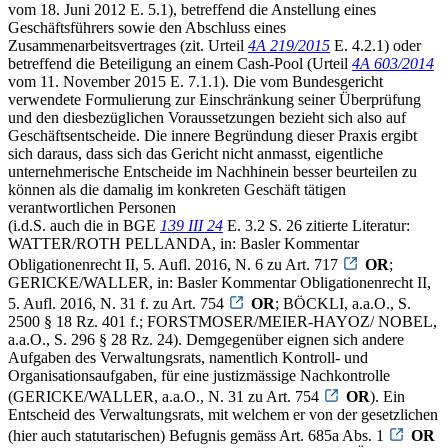
vom 18. Juni 2012 E. 5.1), betreffend die Anstellung eines
Geschäftsführers sowie den Abschluss eines
Zusammenarbeitsvertrages (zit. Urteil
4A 219/2015
E. 4.2.1) oder
betreffend die Beteiligung an einem Cash-Pool (Urteil
4A 603/2014
vom 11. November 2015 E. 7.1.1). Die vom Bundesgericht
verwendete Formulierung zur Einschränkung seiner Überprüfung
und den diesbezüglichen Voraussetzungen bezieht sich also auf
Geschäftsentscheide. Die innere Begründung dieser Praxis ergibt
sich daraus, dass sich das Gericht nicht anmasst, eigentliche
unternehmerische Entscheide im Nachhinein besser beurteilen zu
können als die damalig im konkreten Geschäft tätigen
verantwortlichen Personen
(i.d.S. auch die in BGE
139 III 24
E. 3.2 S. 26 zitierte Literatur:
WATTER/ROTH PELLANDA, in: Basler Kommentar
Obligationenrecht II, 5. Aufl. 2016, N. 6 zu Art. 717
OR
;
GERICKE/WALLER, in: Basler Kommentar Obligationenrecht II,
5. Aufl. 2016, N. 31 f. zu Art. 754
OR
; BÖCKLI, a.a.O., S.
2500 § 18 Rz. 401 f.; FORSTMOSER/MEIER-HAYOZ/ NOBEL,
a.a.O., S. 296 § 28 Rz. 24). Demgegenüber eignen sich andere
Aufgaben des Verwaltungsrats, namentlich Kontroll- und
Organisationsaufgaben, für eine justizmässige Nachkontrolle
(GERICKE/WALLER, a.a.O., N. 31 zu Art. 754
OR
). Ein
Entscheid des Verwaltungsrats, mit welchem er von der gesetzlichen
(hier auch statutarischen) Befugnis gemäss Art. 685a Abs. 1
OR