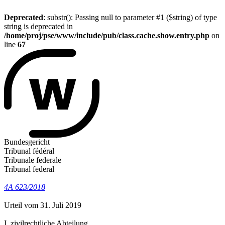
Deprecated
: substr(): Passing null to parameter #1 ($string) of type
string is deprecated in
/home/proj/pse/www/include/pub/class.cache.show.entry.php
on
line
67
Bundesgericht
Tribunal fédéral
Tribunale federale
Tribunal federal
4A 623/2018
Urteil vom 31. Juli 2019
I. zivilrechtliche Abteilung