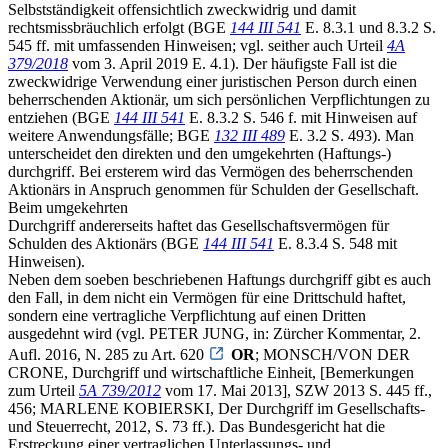
Selbstständigkeit offensichtlich zweckwidrig und damit
rechtsmissbräuchlich erfolgt (BGE
144 III 541
E. 8.3.1 und 8.3.2 S.
545 ff. mit umfassenden Hinweisen; vgl. seither auch Urteil
4A
379/2018
vom 3. April 2019 E. 4.1). Der häufigste Fall ist die
zweckwidrige Verwendung einer juristischen Person durch einen
beherrschenden Aktionär, um sich persönlichen Verpflichtungen zu
entziehen (BGE
144 III 541
E. 8.3.2 S. 546 f. mit Hinweisen auf
weitere Anwendungsfälle; BGE
132 III 489
E. 3.2 S. 493). Man
unterscheidet den direkten und den umgekehrten (Haftungs-)
durchgriff. Bei ersterem wird das Vermögen des beherrschenden
Aktionärs in Anspruch genommen für Schulden der Gesellschaft.
Beim umgekehrten
Durchgriff andererseits haftet das Gesellschaftsvermögen für
Schulden des Aktionärs (BGE
144 III 541
E. 8.3.4 S. 548 mit
Hinweisen).
Neben dem soeben beschriebenen Haftungs durchgriff gibt es auch
den Fall, in dem nicht ein Vermögen für eine Drittschuld haftet,
sondern eine vertragliche Verpflichtung auf einen Dritten
ausgedehnt wird (vgl. PETER JUNG, in: Zürcher Kommentar, 2.
Aufl. 2016, N. 285 zu Art. 620
OR
; MONSCH/VON DER
CRONE, Durchgriff und wirtschaftliche Einheit, [Bemerkungen
zum Urteil
5A 739/2012
vom 17. Mai 2013], SZW 2013 S. 445 ff.,
456; MARLENE KOBIERSKI, Der Durchgriff im Gesellschafts-
und Steuerrecht, 2012, S. 73 ff.). Das Bundesgericht hat die
Erstreckung einer vertraglichen Unterlassungs- und