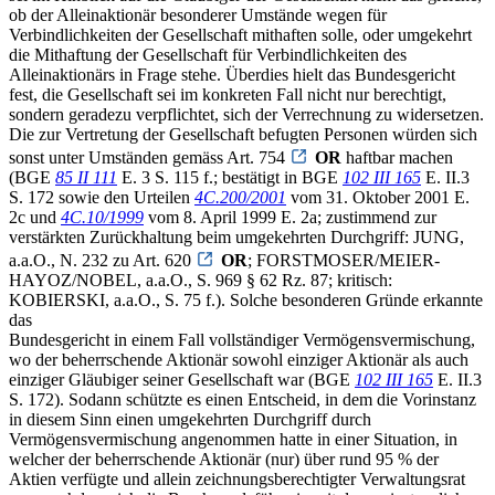
ob der Alleinaktionär besonderer Umstände wegen für
Verbindlichkeiten der Gesellschaft mithaften solle, oder umgekehrt
die Mithaftung der Gesellschaft für Verbindlichkeiten des
Alleinaktionärs in Frage stehe. Überdies hielt das Bundesgericht
fest, die Gesellschaft sei im konkreten Fall nicht nur berechtigt,
sondern geradezu verpflichtet, sich der Verrechnung zu widersetzen.
Die zur Vertretung der Gesellschaft befugten Personen würden sich
sonst unter Umständen gemäss Art. 754
OR
haftbar machen
(BGE
85 II 111
E. 3 S. 115 f.; bestätigt in BGE
102 III 165
E. II.3
S. 172 sowie den Urteilen
4C.200/2001
vom 31. Oktober 2001 E.
2c und
4C.10/1999
vom 8. April 1999 E. 2a; zustimmend zur
verstärkten Zurückhaltung beim umgekehrten Durchgriff: JUNG,
a.a.O., N. 232 zu Art. 620
OR
; FORSTMOSER/MEIER-
HAYOZ/NOBEL, a.a.O., S. 969 § 62 Rz. 87; kritisch:
KOBIERSKI, a.a.O., S. 75 f.). Solche besonderen Gründe erkannte
das
Bundesgericht in einem Fall vollständiger Vermögensvermischung,
wo der beherrschende Aktionär sowohl einziger Aktionär als auch
einziger Gläubiger seiner Gesellschaft war (BGE
102 III 165
E. II.3
S. 172). Sodann schützte es einen Entscheid, in dem die Vorinstanz
in diesem Sinn einen umgekehrten Durchgriff durch
Vermögensvermischung angenommen hatte in einer Situation, in
welcher der beherrschende Aktionär (nur) über rund 95 % der
Aktien verfügte und allein zeichnungsberechtigter Verwaltungsrat