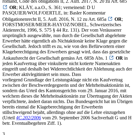
romand, Code des obligations II, 2. Aufl. 2017, N. 20 zu Art. 685
OR
; KLÄY, a.a.O., S. 361; verneinend: D U
PASQUIER/WOLF/OERTLE, in: Basler Kommentar
Obligationenrecht II, 5. Aufl. 2016, N. 12 zu Art. 685a
OR
;
FORSTMOSER/MEIER-HAYOZ/NOBEL, Schweizerisches
Aktienrecht, 1996, S. 575 § 44 Rz. 131). Der vom Veräusserer
ursprünglich ausgewählte, nun durch die Gesellschaft abgelehnte
Erwerber hätte eigentlich als Nichtaktionär keine Klage gegen die
Gesellschaft. Jedoch trifft es zu, wie von den Befürwortern einer
Klageberechtigung des Erwerbers gesagt wird, dass das gesetzliche
Ankaufsrecht der Gesellschaft gemäss Art. 685b Abs. 1
OR
in
jeden Kaufvertrag über vinkulierte nicht kotierte Namenaktien
eingreift und deshalb bei Widerrechtlichkeit der Ablehnung auch der
Erwerber aktivlegitimiert sein muss. Dass
vorliegend Grundlage der Leistungsklage nicht ein Kaufvertrag
zwischen der Beschwerdegegnerin und der Mehrheitsaktionärin ist,
sondern das Urteil des Kantonsgerichts vom 29. Januar 2016, mit
welchem dieses die Mehrheitsaktionärin zur Übertragung der Aktien
verpflichtete, ändert daran nichts. Das Bundesgericht hat im Übrigen
bereits einmal die Klageberechtigung der Erwerberin
stillschweigend bejaht, allerdings ohne auf die Lehre einzugehen
(Urteil
4C.202/2006
vom 29. September 2006 Sachverhalt G und H
betr. Eventualbegehren Ziff. 1).
3.