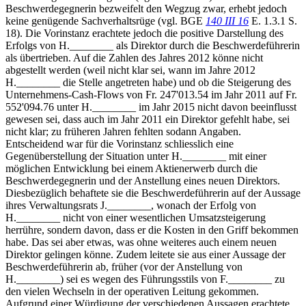
Beschwerdegegnerin bezweifelt den Wegzug zwar, erhebt jedoch
keine genügende Sachverhaltsrüge (vgl. BGE
140 III 16
E. 1.3.1 S.
18). Die Vorinstanz erachtete jedoch die positive Darstellung des
Erfolgs von H.________ als Direktor durch die Beschwerdeführerin
als übertrieben. Auf die Zahlen des Jahres 2012 könne nicht
abgestellt werden (weil nicht klar sei, wann im Jahre 2012
H.________ die Stelle angetreten habe) und ob die Steigerung des
Unternehmens-Cash-Flows von Fr. 247'013.54 im Jahr 2011 auf Fr.
552'094.76 unter H.________ im Jahr 2015 nicht davon beeinflusst
gewesen sei, dass auch im Jahr 2011 ein Direktor gefehlt habe, sei
nicht klar; zu früheren Jahren fehlten sodann Angaben.
Entscheidend war für die Vorinstanz schliesslich eine
Gegenüberstellung der Situation unter H.________ mit einer
möglichen Entwicklung bei einem Aktienerwerb durch die
Beschwerdegegnerin und der Anstellung eines neuen Direktors.
Diesbezüglich behaftete sie die Beschwerdeführerin auf der Aussage
ihres Verwaltungsrats J.________, wonach der Erfolg von
H.________ nicht von einer wesentlichen Umsatzsteigerung
herrühre, sondern davon, dass er die Kosten in den Griff bekommen
habe. Das sei aber etwas, was ohne weiteres auch einem neuen
Direktor gelingen könne. Zudem leitete sie aus einer Aussage der
Beschwerdeführerin ab, früher (vor der Anstellung von
H.________) sei es wegen des Führungsstils von F.________ zu
den vielen Wechseln in der operativen Leitung gekommen.
Aufgrund einer Würdigung der verschiedenen Aussagen erachtete