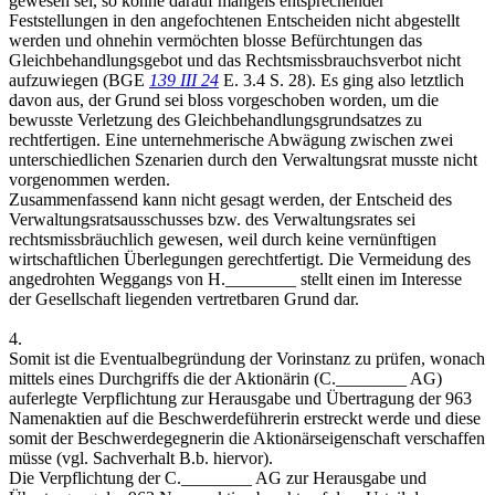
gewesen sei, so könne darauf mangels entsprechender
Feststellungen in den angefochtenen Entscheiden nicht abgestellt
werden und ohnehin vermöchten blosse Befürchtungen das
Gleichbehandlungsgebot und das Rechtsmissbrauchsverbot nicht
aufzuwiegen (BGE
139 III 24
E. 3.4 S. 28). Es ging also letztlich
davon aus, der Grund sei bloss vorgeschoben worden, um die
bewusste Verletzung des Gleichbehandlungsgrundsatzes zu
rechtfertigen. Eine unternehmerische Abwägung zwischen zwei
unterschiedlichen Szenarien durch den Verwaltungsrat musste nicht
vorgenommen werden.
Zusammenfassend kann nicht gesagt werden, der Entscheid des
Verwaltungsratsausschusses bzw. des Verwaltungsrates sei
rechtsmissbräuchlich gewesen, weil durch keine vernünftigen
wirtschaftlichen Überlegungen gerechtfertigt. Die Vermeidung des
angedrohten Weggangs von H.________ stellt einen im Interesse
der Gesellschaft liegenden vertretbaren Grund dar.
4.
Somit ist die Eventualbegründung der Vorinstanz zu prüfen, wonach
mittels eines Durchgriffs die der Aktionärin (C.________ AG)
auferlegte Verpflichtung zur Herausgabe und Übertragung der 963
Namenaktien auf die Beschwerdeführerin erstreckt werde und diese
somit der Beschwerdegegnerin die Aktionärseigenschaft verschaffen
müsse (vgl. Sachverhalt B.b. hiervor).
Die Verpflichtung der C.________ AG zur Herausgabe und