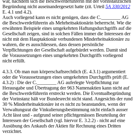
war, nachdem sich die Beschwerdeführerin mit der vorinstanzlichen
Begründung nicht auseinandergesetzt hatte (zit. Urteil
5A 330/2012
E. 4.1 und 4.2).
Auch vorliegend kann es nicht genügen, dass die C.________ AG
die Beschwerdeführerin als Mehrheitsaktionärin beherrscht. Wie die
erwähnten Beispiele eines umgekehrten Haftungsdurchgriffs auf die
Gesellschaft zeigen, sind in solchen Fällen immer die Interessen der
nicht mit dem Hauptaktionär verbundenen Minderheitsaktionäre zu
wahren, die es ausschliessen, dass dessen persönliche
Verpflichtungen der Gesellschaft aufgebürdet werden. Damit sind
die Voraussetzungen eines umgekehrten Durchgriffs vorliegend
nicht erfüllt.
4.3.3. Ob man nun körperschaftsrechtlich (E. 4.3.1) argumentiert
oder die Voraussetzungen eines umgekehrten Durchgriffs prüft (E.
4.3.2) : Die der C.________ AG auferlegte Verpflichtung zur
Herausgabe und Übertragung der 963 Namenaktien kann nicht auf
die Beschwerdeführerin erstreckt werden. Die Eventualbegründung
der Vorinstanz hält vor Bundesrecht nicht stand. Angesichts der rund
30 % Minderheitsaktionäre ist es nicht zu beanstanden, wenn der
Verwaltungsrat die Vinkulierungsbestimmung nicht einfach ausser
Acht lässt und - aufgrund seiner pflichtgemässen Beurteilung der
Interessen der Gesellschaft (vgl. hiervor E. 3.2.2) - nicht auf eine
Ausübung des Ankaufs der Aktien für Rechnung eines Dritten
verzichtet.