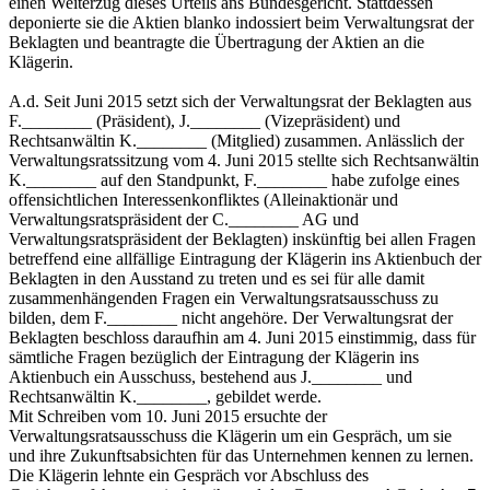
einen Weiterzug dieses Urteils ans Bundesgericht. Stattdessen
deponierte sie die Aktien blanko indossiert beim Verwaltungsrat der
Beklagten und beantragte die Übertragung der Aktien an die
Klägerin.
A.d. Seit Juni 2015 setzt sich der Verwaltungsrat der Beklagten aus
F.________ (Präsident), J.________ (Vizepräsident) und
Rechtsanwältin K.________ (Mitglied) zusammen. Anlässlich der
Verwaltungsratssitzung vom 4. Juni 2015 stellte sich Rechtsanwältin
K.________ auf den Standpunkt, F.________ habe zufolge eines
offensichtlichen Interessenkonfliktes (Alleinaktionär und
Verwaltungsratspräsident der C.________ AG und
Verwaltungsratspräsident der Beklagten) inskünftig bei allen Fragen
betreffend eine allfällige Eintragung der Klägerin ins Aktienbuch der
Beklagten in den Ausstand zu treten und es sei für alle damit
zusammenhängenden Fragen ein Verwaltungsratsausschuss zu
bilden, dem F.________ nicht angehöre. Der Verwaltungsrat der
Beklagten beschloss daraufhin am 4. Juni 2015 einstimmig, dass für
sämtliche Fragen bezüglich der Eintragung der Klägerin ins
Aktienbuch ein Ausschuss, bestehend aus J.________ und
Rechtsanwältin K.________, gebildet werde.
Mit Schreiben vom 10. Juni 2015 ersuchte der
Verwaltungsratsausschuss die Klägerin um ein Gespräch, um sie
und ihre Zukunftsabsichten für das Unternehmen kennen zu lernen.
Die Klägerin lehnte ein Gespräch vor Abschluss des