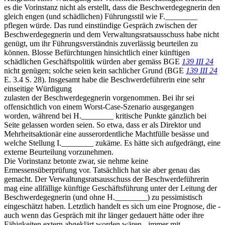
es die Vorinstanz nicht als erstellt, dass die Beschwerdegegnerin den
gleich engen (und schädlichen) Führungsstil wie F.________
pflegen würde. Das rund einstündige Gespräch zwischen der
Beschwerdegegnerin und dem Verwaltungsratsausschuss habe nicht
genügt, um ihr Führungsverständnis zuverlässig beurteilen zu
können. Blosse Befürchtungen hinsichtlich einer künftigen
schädlichen Geschäftspolitik würden aber gemäss BGE
139 III 24
nicht genügen; solche seien kein sachlicher Grund (BGE
139 III 24
E. 3.4 S. 28). Insgesamt habe die Beschwerdeführerin eine sehr
einseitige Würdigung
zulasten der Beschwerdegegnerin vorgenommen. Bei ihr sei
offensichtlich von einem Worst-Case-Szenario ausgegangen
worden, während bei H.________ kritische Punkte gänzlich bei
Seite gelassen worden seien. So etwa, dass er als Direktor und
Mehrheitsaktionär eine ausserordentliche Machtfülle besässe und
welche Stellung I.________ zukäme. Es hätte sich aufgedrängt, eine
externe Beurteilung vorzunehmen.
Die Vorinstanz betonte zwar, sie nehme keine
Ermessensüberprüfung vor. Tatsächlich hat sie aber genau das
gemacht. Der Verwaltungsratsausschuss der Beschwerdeführerin
mag eine allfällige künftige Geschäftsführung unter der Leitung der
Beschwerdegegnerin (und ohne H.________) zu pessimistisch
eingeschätzt haben. Letztlich handelt es sich um eine Prognose, die -
auch wenn das Gespräch mit ihr länger gedauert hätte oder ihre
Fähigkeiten extern abgeklärt worden wären - immer mit