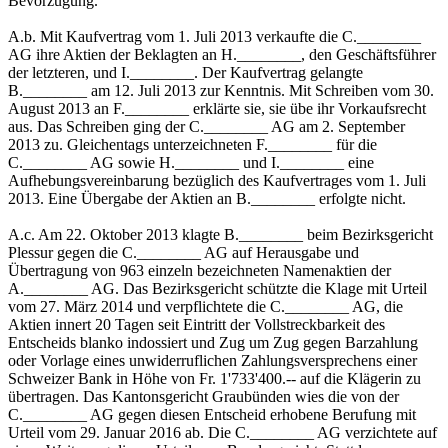
Bevorzugung."
A.b. Mit Kaufvertrag vom 1. Juli 2013 verkaufte die C.________
AG ihre Aktien der Beklagten an H.________, den Geschäftsführer
der letzteren, und I.________. Der Kaufvertrag gelangte
B.________ am 12. Juli 2013 zur Kenntnis. Mit Schreiben vom 30.
August 2013 an F.________ erklärte sie, sie übe ihr Vorkaufsrecht
aus. Das Schreiben ging der C.________ AG am 2. September
2013 zu. Gleichentags unterzeichneten F.________ für die
C.________ AG sowie H.________ und I.________ eine
Aufhebungsvereinbarung bezüglich des Kaufvertrages vom 1. Juli
2013. Eine Übergabe der Aktien an B.________ erfolgte nicht.
A.c. Am 22. Oktober 2013 klagte B.________ beim Bezirksgericht
Plessur gegen die C.________ AG auf Herausgabe und
Übertragung von 963 einzeln bezeichneten Namenaktien der
A.________ AG. Das Bezirksgericht schützte die Klage mit Urteil
vom 27. März 2014 und verpflichtete die C.________ AG, die
Aktien innert 20 Tagen seit Eintritt der Vollstreckbarkeit des
Entscheids blanko indossiert und Zug um Zug gegen Barzahlung
oder Vorlage eines unwiderruflichen Zahlungsversprechens einer
Schweizer Bank in Höhe von Fr. 1'733'400.-- auf die Klägerin zu
übertragen. Das Kantonsgericht Graubünden wies die von der
C.________ AG gegen diesen Entscheid erhobene Berufung mit
Urteil vom 29. Januar 2016 ab. Die C.________ AG verzichtete auf