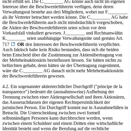
nicht erfüllt sei. Die C.________ AG könne auch nicht im eigenen
Interesse über die Beschwerdeführerin verfügen, denn deren
Verwaltungsrat bestehe aus drei Mitgliedern, wobei nur F.________
als ihr Vertreter betrachtet werden könne. Die C.________ AG habe
die Beschwerdeführerin auch nicht missbräuchlich vorgeschoben,
die Aktien der Beschwerdeführerin seien schon vor dem
Vorkaufsfall vinkuliert gewesen. J.________ und Rechtsanwältin
K.________ seien unabhängige Verwaltungsräte und gemäss Art.
717
OR
den Interessen der Beschwerdeführerin verpflichtet.
Auch faktisch habe kein Risiko bestanden, dass sich die beiden
beim Entscheid über die Zustimmung zur Aktienübertragung von
der Mehrheitsaktionärin beeinflussen liessen. Sie hätten nichts zu
befürchten gehabt, denn hätten sie der Übertragung zugestimmt,
wäre die C.________ AG danach nicht mehr Mehrheitsaktionärin
der Beschwerdeführerin gewesen.
4.2. Ein sogenannter aktienrechtlicher Durchgriff ("principe de la
transparence") bedeutet die (ausnahmsweise) Aufhebung der
Trennung zwischen einer Aktiengesellschaft und ihren Aktionären,
das Ausserachtlassen der eigenen Rechtspersönlichkeit der
juristischen Person. Ein Durchgriff kommt nur in Ausnahmefällen in
Betracht. Die Unterscheidung zwischen zwei formell
selbstständigen Personen kann durchbrochen werden, wenn
zwischen einem Schuldner und einem Dritten eine wirtschaftliche
Identität besteht und wenn die Berufung auf die rechtliche