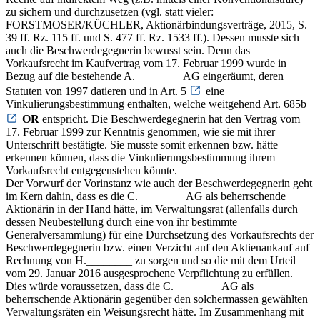
zu sichern und durchzusetzen (vgl. statt vieler:
FORSTMOSER/KÜCHLER, Aktionärbindungsverträge, 2015, S.
39 ff. Rz. 115 ff. und S. 477 ff. Rz. 1533 ff.). Dessen musste sich
auch die Beschwerdegegnerin bewusst sein. Denn das
Vorkaufsrecht im Kaufvertrag vom 17. Februar 1999 wurde in
Bezug auf die bestehende A.________ AG eingeräumt, deren
Statuten von 1997 datieren und in Art. 5
eine
Vinkulierungsbestimmung enthalten, welche weitgehend Art. 685b
OR
entspricht. Die Beschwerdegegnerin hat den Vertrag vom
17. Februar 1999 zur Kenntnis genommen, wie sie mit ihrer
Unterschrift bestätigte. Sie musste somit erkennen bzw. hätte
erkennen können, dass die Vinkulierungsbestimmung ihrem
Vorkaufsrecht entgegenstehen könnte.
Der Vorwurf der Vorinstanz wie auch der Beschwerdegegnerin geht
im Kern dahin, dass es die C.________ AG als beherrschende
Aktionärin in der Hand hätte, im Verwaltungsrat (allenfalls durch
dessen Neubestellung durch eine von ihr bestimmte
Generalversammlung) für eine Durchsetzung des Vorkaufsrechts der
Beschwerdegegnerin bzw. einen Verzicht auf den Aktienankauf auf
Rechnung von H.________ zu sorgen und so die mit dem Urteil
vom 29. Januar 2016 ausgesprochene Verpflichtung zu erfüllen.
Dies würde voraussetzen, dass die C.________ AG als
beherrschende Aktionärin gegenüber den solchermassen gewählten
Verwaltungsräten ein Weisungsrecht hätte. Im Zusammenhang mit