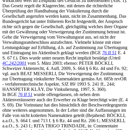
wirklichen Wert im Zeitpunkt des Gesuchs zu übernehmen (Abs. 1).
Das Gesetz regelt die Klagerechte, mit denen die richterliche
Überprüfung der Handhabung der Vinkulierung durch die
Gesellschaft angerufen werden kann, nicht im Zusammenhang. Das
Bundesgericht hat unter früherem Recht festgestellt, der Anspruch
richte sich gegen die Gesellschaft, gleichgültig welches ihrer Organe
mit der Gewährung oder Verweigerung der Zustimmung betraut ist.
Gehe die Verweigerung vom Verwaltungsrat aus, sei nicht der
Verwaltungsratsbeschluss anzufechten. Vielmehr könne mit einer
Leistungsklage auf Erfüllung, d.h. auf Zustimmung zur Übertragung
und Eintragung ins Aktienbuch geklagt werden (BGE
76 II 51
E. 4
S. 67 f.). Dies wurde unter neuem Recht implizit bestätigt (Urteil
4C.242/2001
vom 5. März 2003; ebenso: PETER BÖCKLI,
Schweizer Aktienrecht, 4. Aufl. 2009, S. 664 § 6 Rz. 44 und Fn. 92;
vgl. auch BEAT MESSERLI, Die Verweigerung der Zustimmung
zur Übertragung vinkulierter Namenaktien gemäss Art. 685b revOR
- verfahrenstechnische Aspekte, SJZ 89/ 1993 S. 241 ff., 244;
HANSPETER KLÄY, Die Vinkulierung, 1997, S. 360).
In BGE
76 II 51
wurde offengelassen, ob neben dem
Aktienveräusserer auch der Erwerber zu Klage berechtigt wäre (E. 4
S. 69). Die Vorinstanz hat dies hinsichtlich der Beschwerdegegnerin
ohne weiteres angenommen. In der Lehre sind die Auffassungen im
Falle von nicht kotierten Namenaktien geteilt (Bejahend: BÖCKLI,
a.a.O., S. 664 f. und 713 f. § 6 Rz. 44 und Rz. 206 f.; MESSERLI,
a.a.O., S. 243 f.; RITA TRIGO TRINDADE, in: Commentaire