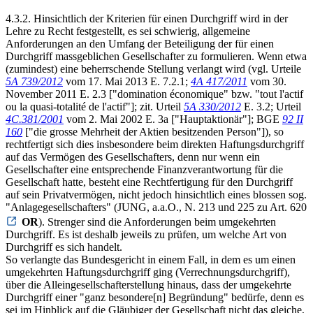
4.3.2. Hinsichtlich der Kriterien für einen Durchgriff wird in der
Lehre zu Recht festgestellt, es sei schwierig, allgemeine
Anforderungen an den Umfang der Beteiligung der für einen
Durchgriff massgeblichen Gesellschafter zu formulieren. Wenn etwa
(zumindest) eine beherrschende Stellung verlangt wird (vgl. Urteile
5A 739/2012
vom 17. Mai 2013 E. 7.2.1;
4A 417/2011
vom 30.
November 2011 E. 2.3 ["domination économique" bzw. "tout l'actif
ou la quasi-totalité de l'actif"]; zit. Urteil
5A 330/2012
E. 3.2; Urteil
4C.381/2001
vom 2. Mai 2002 E. 3a ["Hauptaktionär"]; BGE
92 II
160
["die grosse Mehrheit der Aktien besitzenden Person"]), so
rechtfertigt sich dies insbesondere beim direkten Haftungsdurchgriff
auf das Vermögen des Gesellschafters, denn nur wenn ein
Gesellschafter eine entsprechende Finanzverantwortung für die
Gesellschaft hatte, besteht eine Rechtfertigung für den Durchgriff
auf sein Privatvermögen, nicht jedoch hinsichtlich eines blossen sog.
"Anlagegesellschafters" (JUNG, a.a.O., N. 213 und 225 zu Art. 620
OR
). Strenger sind die Anforderungen beim umgekehrten
Durchgriff. Es ist deshalb jeweils zu prüfen, um welche Art von
Durchgriff es sich handelt.
So verlangte das Bundesgericht in einem Fall, in dem es um einen
umgekehrten Haftungsdurchgriff ging (Verrechnungsdurchgriff),
über die Alleingesellschafterstellung hinaus, dass der umgekehrte
Durchgriff einer "ganz besondere[n] Begründung" bedürfe, denn es
sei im Hinblick auf die Gläubiger der Gesellschaft nicht das gleiche,