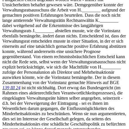
Unsicherheiten behaftet gewesen wäre. Demgegenüber konnte der
Verwaltungsratsausschuss die Arbeit von H.________ aufgrund der
gemachten positiven Erfahrungen beurteilen. Dass die noch nicht
lange amtierende Verwaltungsrätin Rechtsanwältin K.________
dabei weitgehend auf die Erkenntnisse des langjährigen
Verwaltungsrats J.________ abstellen musste, wie die Vorinstanz
ebenfalls bemängelte, ändert daran nichts. Entscheidend ist, dass der
Verwaltungsrat entscheiden musste in einer Situation, in der er sich
einerseits auf eine tatsächlich gemachte positive Erfahrung abstützen
konnte, während andererseits eine unsichere Prognose
gegenüberstand. Von einem rechtsmissbräuchlichen Entscheid kann
nicht die Rede sein, selbst wenn der Verwaltungsratsausschuss nicht
explizit berücksichtigte, wie sich die Machtfülle von H.________
zufolge der Personalunion als Direktor und Mehrheitsaktionär
auswirken könnte, wie die Vorinstanz bemängelte. Der in diesem
Zusammenhang von der Vorinstanz gemachte Hinweis auf BGE
139 III 24
ist nicht stichhaltig. Dort erwog das Bundesgericht (im
Rahmen eines aktienrechtlichen Verantwortlichkeitsprozesses), die
eingeklagten Verwaltungsräte hätten selber angegeben, seinerzeit -
d.h. bei der Verweigerung der Eintragung - sei es ihnen im
Wesentlichen darum gegangen, die Einflussmöglichkeiten des
Minderheitsaktionärs zu beschränken. Wenn sie nun argumentierten,
dies sei im Interesse der Gesellschaft gelegen, da seitens des
Minderheitsaktionärs eine schädliche Geschäftspolitik zu befürchten