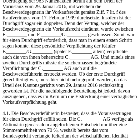
Übertragung der 963 Namenaktien beruht auf dem Urteil der
Vorinstanz vom 29. Januar 2016, mit welchem die
Beschwerdegegnerin ihr Vorkaufsrecht gemäss Ziff. 7 lit. f des
Kaufvertrages vom 17. Februar 1999 durchsetzte. Insofern ist der
Durchgriff sogar ein doppelter. Denn der Vertrag, welcher der
Beschwerdegegnerin ein Vorkaufsrecht einräumt, wurde zwischen
E.________ und F.________/G.________ geschlossen. Somit war
für einen Durchgriff erforderlich, dass man in einem ersten Schritt
sagen konnte, diese persönliche Verpflichtung der Käufer
F.________/G.________ (später F.________ allein) verpflichte
auch die von ihnen beherrschte C.________ AG. Und mittels eines
zweiten Durchgriffs müsste die solchermassen begründete
Verpflichtung der C.________ AG auch auf die
Beschwerdeführerin erstreckt werden. Ob der erste Durchgriff
gerechtfertigt war, muss hier nicht mehr geprüft werden, da das
Urteil des Kantonsgerichts vom 29. Januar 2016 rechtskräftig
geworden ist. Für die nachfolgende Beurteilung ist jedoch davon
auszugehen, dass es im Kern um die Erstreckung einer vertraglichen
Vorkaufsverpflichtung geht.
4.1. Die Beschwerdeführerin bestreitet, dass die Voraussetzungen
für einen Durchgriff erfüllt seien. Die C.________ AG verfüge als
Aktionärin gemäss dem angefochtenen Entscheid nur über eine
Stimmenmehrheit von 70 %, weshalb bereits das vom
Bundesgericht verlangte Kriterium der wirtschaftlichen Identität