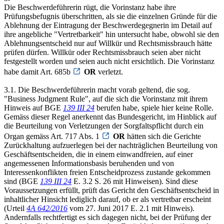
Die Beschwerdeführerin rügt, die Vorinstanz habe ihre
Prüfungsbefugnis überschritten, als sie die einzelnen Gründe für die
Ablehnung der Eintragung der Beschwerdegegnerin im Detail auf
ihre angebliche "Vertretbarkeit" hin untersucht habe, obwohl sie den
Ablehnungsentscheid nur auf Willkür und Rechtsmissbrauch hätte
prüfen dürfen. Willkür oder Rechtsmissbrauch seien aber nicht
festgestellt worden und seien auch nicht ersichtlich. Die Vorinstanz
habe damit Art. 685b
OR
verletzt.
3.1. Die Beschwerdeführerin macht vorab geltend, die sog.
"Business Judgment Rule", auf die sich die Vorinstanz mit ihrem
Hinweis auf BGE
139 III 24
berufen habe, spiele hier keine Rolle.
Gemäss dieser Regel anerkennt das Bundesgericht, im Hinblick auf
die Beurteilung von Verletzungen der Sorgfaltspflicht durch ein
Organ gemäss Art. 717 Abs. 1
OR
hätten sich die Gerichte
Zurückhaltung aufzuerlegen bei der nachträglichen Beurteilung von
Geschäftsentscheiden, die in einem einwandfreien, auf einer
angemessenen Informationsbasis beruhenden und von
Interessenkonflikten freien Entscheidprozess zustande gekommen
sind (BGE
139 III 24
E. 3.2 S. 26 mit Hinweisen). Sind diese
Voraussetzungen erfüllt, prüft das Gericht den Geschäftsentscheid in
inhaltlicher Hinsicht lediglich darauf, ob er als vertretbar erscheint
(Urteil
4A 642/2016
vom 27. Juni 2017 E. 2.1 mit Hinweis).
Andernfalls rechtfertigt es sich dagegen nicht, bei der Prüfung der