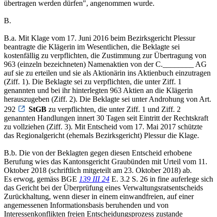
übertragen werden dürfen", angenommen wurde.
B.
B.a. Mit Klage vom 17. Juni 2016 beim Bezirksgericht Plessur
beantragte die Klägerin im Wesentlichen, die Beklagte sei
kostenfällig zu verpflichten, die Zustimmung zur Übertragung von
963 (einzeln bezeichneten) Namenaktien von der C.________ AG
auf sie zu erteilen und sie als Aktionärin ins Aktienbuch einzutragen
(Ziff. 1). Die Beklagte sei zu verpflichten, die unter Ziff. 1
genannten und bei ihr hinterlegten 963 Aktien an die Klägerin
herauszugeben (Ziff. 2). Die Beklagte sei unter Androhung von Art.
292
StGB
zu verpflichten, die unter Ziff. 1 und Ziff. 2
genannten Handlungen innert 30 Tagen seit Eintritt der Rechtskraft
zu vollziehen (Ziff. 3). Mit Entscheid vom 17. Mai 2017 schützte
das Regionalgericht (ehemals Bezirksgericht) Plessur die Klage.
B.b. Die von der Beklagten gegen diesen Entscheid erhobene
Berufung wies das Kantonsgericht Graubünden mit Urteil vom 11.
Oktober 2018 (schriftlich mitgeteilt am 23. Oktober 2018) ab.
Es erwog, gemäss BGE
139 III 24
E. 3.2 S. 26 in fine auferlege sich
das Gericht bei der Überprüfung eines Verwaltungsratsentscheids
Zurückhaltung, wenn dieser in einem einwandfreien, auf einer
angemessenen Informationsbasis beruhenden und von
Interessenkonflikten freien Entscheidungsprozess zustande