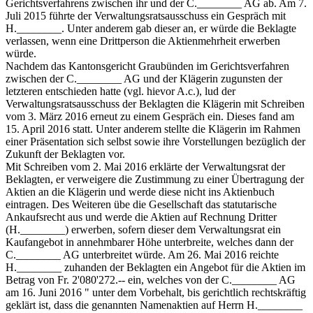
Gerichtsverfahrens zwischen ihr und der C.________ AG ab. Am 7.
Juli 2015 führte der Verwaltungsratsausschuss ein Gespräch mit
H.________. Unter anderem gab dieser an, er würde die Beklagte
verlassen, wenn eine Drittperson die Aktienmehrheit erwerben
würde.
Nachdem das Kantonsgericht Graubünden im Gerichtsverfahren
zwischen der C.________ AG und der Klägerin zugunsten der
letzteren entschieden hatte (vgl. hievor A.c.), lud der
Verwaltungsratsausschuss der Beklagten die Klägerin mit Schreiben
vom 3. März 2016 erneut zu einem Gespräch ein. Dieses fand am
15. April 2016 statt. Unter anderem stellte die Klägerin im Rahmen
einer Präsentation sich selbst sowie ihre Vorstellungen bezüglich der
Zukunft der Beklagten vor.
Mit Schreiben vom 2. Mai 2016 erklärte der Verwaltungsrat der
Beklagten, er verweigere die Zustimmung zu einer Übertragung der
Aktien an die Klägerin und werde diese nicht ins Aktienbuch
eintragen. Des Weiteren übe die Gesellschaft das statutarische
Ankaufsrecht aus und werde die Aktien auf Rechnung Dritter
(H.________) erwerben, sofern dieser dem Verwaltungsrat ein
Kaufangebot in annehmbarer Höhe unterbreite, welches dann der
C.________ AG unterbreitet würde. Am 26. Mai 2016 reichte
H.________ zuhanden der Beklagten ein Angebot für die Aktien im
Betrag von Fr. 2'080'272.-- ein, welches von der C.________ AG
am 16. Juni 2016 " unter dem Vorbehalt, bis gerichtlich rechtskräftig
geklärt ist, dass die genannten Namenaktien auf Herrn H.________