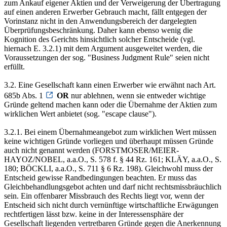
zum Ankauf eigener Aktien und der Verweigerung der Übertragung
auf einen anderen Erwerber Gebrauch macht, fällt entgegen der
Vorinstanz nicht in den Anwendungsbereich der dargelegten
Überprüfungsbeschränkung. Daher kann ebenso wenig die
Kognition des Gerichts hinsichtlich solcher Entscheide (vgl.
hiernach E. 3.2.1) mit dem Argument ausgeweitet werden, die
Voraussetzungen der sog. "Business Judgment Rule" seien nicht
erfüllt.
3.2. Eine Gesellschaft kann einen Erwerber wie erwähnt nach Art.
685b Abs. 1
OR
nur ablehnen, wenn sie entweder wichtige
Gründe geltend machen kann oder die Übernahme der Aktien zum
wirklichen Wert anbietet (sog. "escape clause").
3.2.1. Bei einem Übernahmeangebot zum wirklichen Wert müssen
keine wichtigen Gründe vorliegen und überhaupt müssen Gründe
auch nicht genannt werden (FORSTMOSER/MEIER-
HAYOZ/NOBEL, a.a.O., S. 578 f. § 44 Rz. 161; KLÄY, a.a.O., S.
180; BÖCKLI, a.a.O., S. 711 § 6 Rz. 198). Gleichwohl muss der
Entscheid gewisse Randbedingungen beachten. Er muss das
Gleichbehandlungsgebot achten und darf nicht rechtsmissbräuchlich
sein. Ein offenbarer Missbrauch des Rechts liegt vor, wenn der
Entscheid sich nicht durch vernünftige wirtschaftliche Erwägungen
rechtfertigen lässt bzw. keine in der Interessensphäre der
Gesellschaft liegenden vertretbaren Gründe gegen die Anerkennung