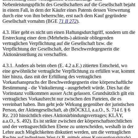
Nebenleistungspflicht des Gesellschafters auf die Gesellschaft bejaht
in einem Fall, in dem der Käufer eines Patents dessen Verwertung
durch eine von ihm beherrschte, erst nach dem Kauf gegründete
Gesellschaft vornahm (BGE
71 II 272
).
4.3. Hier geht es nicht um einen Haftungsdurchgriff, sondern um die
Erstreckung einer dem (Mehrheits-) aktionär obliegenden
vertraglichen Verpflichtung auf die Gesellschaft bzw. die
Verpflichtung der Gesellschaft, der Beschwerdegegnerin die
Aktionärsstellung zu verschaffen.
4.3.1. Anders als beim oben (E. 4.2 a.E.) zitierten Entscheid, wo
eine gewöhnliche vertragliche Verpflichtung zu erfüllen war, kommt
hier hinzu, dass mit der Erfüllung des vertraglichen
Vorkaufsanspruchs der Beschwerdegegnerin eine körperschaftliche
Bestimmung - die Vinkulierung - ausgehebelt würde. Dies hat die
Vorinstanz vollkommen ausser Acht gelassen. Grundsätzlich gilt ein
vertragliches Vorkaufsrecht nur zwischen den Parteien, die es
vereinbart haben. Ihm geht jede Wirkung gegenüber der juristischen
Person, der Aktiengesellschaft, ab (BÖCKLI, a.a.O., S. 714 f. § 6
Rz. 210 hinsichtlich eines Aktionärbindungsvertrages; KLÄY,
a.a.O., S. 492). Es ist strikte zwischen der körperschaftsrechtlichen
und der vertragsrechtlichen Ebene zu unterscheiden, weshalb in der
Lehre auch Möglichkeiten diskutiert werden, um die vertraglichen
Rechte auf indirektem Weg (z.B. mittels einer Konventionalstrafe)