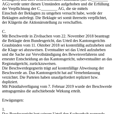
AG) werde unter diesen Umständen aufgehoben und die Erfüllung
der Verpflichtung der C.________ AG, die sie mittels
Einschub der Beklagten zu umgehen versucht habe, werde der
Beklagten auferlegt. Die Beklagte sei somit ihrerseits verpflichtet,
der Klägerin die Aktionärsstellung zu verschaffen.
C.
Mit Beschwerde in Zivilsachen vom 22. November 2018 beantragt
die Beklagte dem Bundesgericht, das Urteil des Kantonsgerichts
Graubünden vom 11. Oktober 2018 sei kostenfällig aufzuheben und
die Klage sei abzuweisen. Eventualiter sei das Urteil aufzuheben
und die Sache zur Vervollständigung des Beweisverfahrens und
erneuter Entscheidung an das Kantonsgericht, subeventualiter an das
Regionalgericht, zurückzuweisen.
Die Beschwerdegegnerin trägt auf kostenfällige Abweisung der
Beschwerde an. Das Kantonsgericht hat auf Vernehmlassung
verzichtet. Die Parteien haben unaufgefordert repliziert bzw.
dupliziert.
Mit Präsidialverfügung vom 7. Februar 2019 wurde der Beschwerde
antragsgemäss die aufschiebende Wirkung erteilt.
Erwägungen:
1.
Das Bundesgericht legt seinem Urteil den Sachverhalt zugrunde,