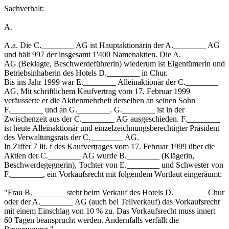
Sachverhalt:
A.
A.a. Die C.________ AG ist Hauptaktionärin der A.________ AG
und hält 997 der insgesamt 1'400 Namenaktien. Die A.________
AG (Beklagte, Beschwerdeführerin) wiederum ist Eigentümerin und
Betriebsinhaberin des Hotels D.________ in Chur.
Bis ins Jahr 1999 war E.________ Alleinaktionär der C.________
AG. Mit schriftlichem Kaufvertrag vom 17. Februar 1999
veräusserte er die Aktienmehrheit derselben an seinen Sohn
F.________ und an G.________. G.________ ist in der
Zwischenzeit aus der C.________ AG ausgeschieden. F.________
ist heute Alleinaktionär und einzelzeichnungsberechtigter Präsident
des Verwaltungsrats der C.________ AG.
In Ziffer 7 lit. f des Kaufvertrages vom 17. Februar 1999 über die
Aktien der C.________ AG wurde B.________ (Klägerin,
Beschwerdegegnerin), Tochter von E.________ und Schwester von
F.________, ein Vorkaufsrecht mit folgendem Wortlaut eingeräumt:
"Frau B.________ steht beim Verkauf des Hotels D.________ Chur
oder der A.________ AG (auch bei Teilverkauf) das Vorkaufsrecht
mit einem Einschlag von 10 % zu. Das Vorkaufsrecht muss innert
60 Tagen beansprucht werden. Andernfalls verfällt die