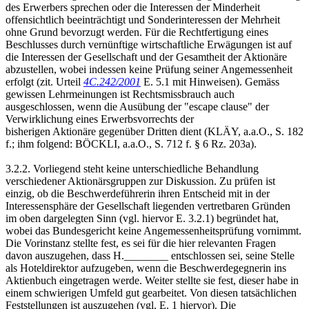
des Erwerbers sprechen oder die Interessen der Minderheit
offensichtlich beeinträchtigt und Sonderinteressen der Mehrheit
ohne Grund bevorzugt werden. Für die Rechtfertigung eines
Beschlusses durch vernünftige wirtschaftliche Erwägungen ist auf
die Interessen der Gesellschaft und der Gesamtheit der Aktionäre
abzustellen, wobei indessen keine Prüfung seiner Angemessenheit
erfolgt (zit. Urteil
4C.242/2001
E. 5.1 mit Hinweisen). Gemäss
gewissen Lehrmeinungen ist Rechtsmissbrauch auch
ausgeschlossen, wenn die Ausübung der "escape clause" der
Verwirklichung eines Erwerbsvorrechts der
bisherigen Aktionäre gegenüber Dritten dient (KLÄY, a.a.O., S. 182
f.; ihm folgend: BÖCKLI, a.a.O., S. 712 f. § 6 Rz. 203a).
3.2.2. Vorliegend steht keine unterschiedliche Behandlung
verschiedener Aktionärsgruppen zur Diskussion. Zu prüfen ist
einzig, ob die Beschwerdeführerin ihren Entscheid mit in der
Interessensphäre der Gesellschaft liegenden vertretbaren Gründen
im oben dargelegten Sinn (vgl. hiervor E. 3.2.1) begründet hat,
wobei das Bundesgericht keine Angemessenheitsprüfung vornimmt.
Die Vorinstanz stellte fest, es sei für die hier relevanten Fragen
davon auszugehen, dass H.________ entschlossen sei, seine Stelle
als Hoteldirektor aufzugeben, wenn die Beschwerdegegnerin ins
Aktienbuch eingetragen werde. Weiter stellte sie fest, dieser habe in
einem schwierigen Umfeld gut gearbeitet. Von diesen tatsächlichen
Feststellungen ist auszugehen (vgl. E. 1 hiervor). Die