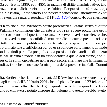
sserito nel gravame) istituisce un diritto fondamentale del singolo citta
a ed., Berna 1999, pag. 485). In materia di diritto amministrativo, tale 
ruzioni o alle dichiarazioni di quest'ultima. Per prassi un'informazione
 a rilasciarla, il destinatario non poteva riconoscerne l'inesattezza e - 
on reversibili senza pregiudizio (DTF
125 I 267
consid. 4c con riferiment
fatto che questi avrebbero potuto presentarsi all'esame scritto di diritto
uest'ultimi la convinzione che durante la prova avrebbero potuto fare uso il
endo conto anche di questa circostanza. Si deve tuttavia considerare che
un provvedimento suscettibile di mutare radicalmente le preannunciate c
tte le rimanenti pubblicazioni dottrinali e giurisprudenziali in loro poss
ltro di materiale a sufficienza per poter rispondere correttamente ai me
a quindi per nulla pregiudicato la possibilità dei candidati di superare
ta dal Tribunale federale in un caso identico a quello dell'esame, non li 
chiesto. In simili circostanze non si può ancora affermare che la misura lit
 indicazioni che erano state fornite prima della prova scritta dalla Commi
alità. Sostiene che sia in base all' art. 22 RAvv (nella sua versione in vig
 agli esami dell'8 febbraio 2001 che dal piano d'esami del 23 febbraio 
ione di una raccolta ufficiale di giurisprudenza. Afferma quindi che la de
che se egli avesse potuto disporre del volume in oggetto avrebbe avuto tut
rda l'insieme dell'attività pubblica.