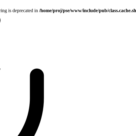
tring is deprecated in
/home/proj/pse/www/include/pub/class.cache.s