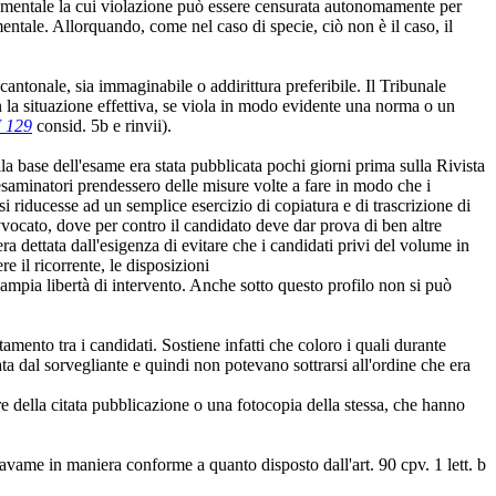
fondamentale la cui violazione può essere censurata autonomamente per
entale. Allorquando, come nel caso di specie, ciò non è il caso, il
 cantonale, sia immaginabile o addirittura preferibile. Il Tribunale
on la situazione effettiva, se viola in modo evidente una norma o un
I 129
consid. 5b e rinvii).
lla base dell'esame era stata pubblicata pochi giorni prima sulla Rivista
i esaminatori prendessero delle misure volte a fare in modo che i
si riducesse ad un semplice esercizio di copiatura e di trascrizione di
vocato, dove per contro il candidato deve dar prova di ben altre
a dettata dall'esigenza di evitare che i candidati privi del volume in
e il ricorrente, le disposizioni
 ampia libertà di intervento. Anche sotto questo profilo non si può
amento tra i candidati. Sostiene infatti che coloro i quali durante
a dal sorvegliante e quindi non potevano sottrarsi all'ordine che era
re della citata pubblicazione o una fotocopia della stessa, che hanno
ravame in maniera conforme a quanto disposto dall'art. 90 cpv. 1 lett. b