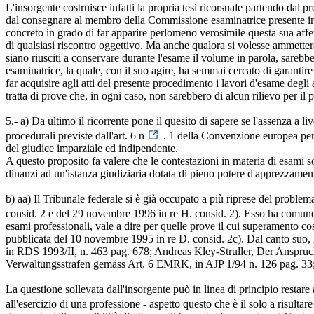
L'insorgente costruisce infatti la propria tesi ricorsuale partendo dal 
dal consegnare al membro della Commissione esaminatrice presente in
concreto in grado di far apparire perlomeno verosimile questa sua affe
di qualsiasi riscontro oggettivo. Ma anche qualora si volesse ammettere
siano riusciti a conservare durante l'esame il volume in parola, sareb
esaminatrice, la quale, con il suo agire, ha semmai cercato di garantire l
far acquisire agli atti del presente procedimento i lavori d'esame degli 
tratta di prove che, in ogni caso, non sarebbero di alcun rilievo per il 
5.- a) Da ultimo il ricorrente pone il quesito di sapere se l'assenza a 
procedurali previste dall'art. 6 n
. 1 della Convenzione europea per 
del giudice imparziale ed indipendente.
A questo proposito fa valere che le contestazioni in materia di esami s
dinanzi ad un'istanza giudiziaria dotata di pieno potere d'apprezzamen
b) aa) Il Tribunale federale si è già occupato a più riprese del proble
consid. 2 e del 29 novembre 1996 in re H. consid. 2). Esso ha comunqu
esami professionali, vale a dire per quelle prove il cui superamento cos
pubblicata del 10 novembre 1995 in re D. consid. 2c). Dal canto suo, 
in RDS 1993/II, n. 463 pag. 678; Andreas Kley-Struller, Der Anspruch 
Verwaltungsstrafen gemäss Art. 6 EMRK, in AJP 1/94 n. 126 pag. 33
La questione sollevata dall'insorgente può in linea di principio restare 
all'esercizio di una professione - aspetto questo che è il solo a risultar