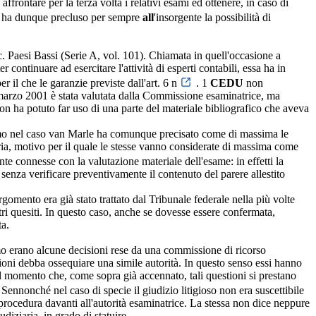
ffrontare per la terza volta i relativi esami ed ottenere, in caso di
n ha dunque precluso per sempre
all
'insorgente la possibilità di
c. Paesi Bassi (Serie A, vol. 101). Chiamata in quell'occasione a
 continuare ad esercitare l'attività di esperti contabili, essa ha in
r il che le garanzie previste dall'art. 6 n
. 1
CEDU
non
3 marzo 2001 è stata valutata dalla Commissione esaminatrice, ma
on ha potuto far uso di una parte del materiale bibliografico che aveva
l'uomo nel caso van Marle ha comunque precisato come di massima le
iaria, motivo per il quale le stesse vanno considerate di massima come
nte connesse con la valutazione materiale dell'esame: in effetti la
 senza verificare preventivamente il contenuto del parere allestito
omento era già stato trattato dal Tribunale federale nella più volte
ri quesiti. In questo caso, anche se dovesse essere confermata,
ta.
omo erano alcune decisioni rese da una commissione di ricorso
zioni debba ossequiare una simile autorità. In questo senso essi hanno
al momento che, come sopra già accennato, tali questioni si prestano
 Sennonché nel caso di specie il giudizio litigioso non era suscettibile
 procedura davanti all'autorità esaminatrice. La stessa non dice neppure
udiziaria, in grado di statuire