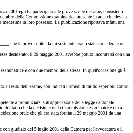
zo 2001 egli ha partecipato alle prove scritte d'esame, consistenti
e, un membro della Commissione esaminatrice presente in aula chiedeva a
lla medesima in loro possesso. La pubblicazione riportava infatti una
 che le prove scritte da lui sostenute erano state considerate nel
 avesse desiderato, il 29 maggio 2001 avrebbe potuto incontrarsi con una
esaminatrice e con due membri della stessa. In quell'occasione gli è
ll'esito dell' esame, con indicati i rimedi di diritto esperibili contro
mpetente a pronunciarsi sull'applicazione della legge cantonale
to del fatto che la decisione della Commissione esaminatrice circa
ucidazione orale che gli era stata fornita il 29 maggio 2001 da una
e con giudizio del 5 luglio 2001 della Camera per l'avvocatura e il