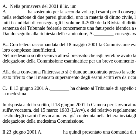
A.- Nella primavera del 2001 il lic. iur.
A.________ ha sostenuto per la seconda volta gli esami per il consegui
nella redazione di due pareri giuridici, uno in materia di diritto civil
tutti i candidati di consegnargli il volume II-2000 della Rivista di di
sentenza del Tribunale federale concernente una fattispecie identica a 
Dando seguito alla richiesta dell'esaminatore, A.________ consegnava i
B.- Con lettera raccomandata del 18 maggio 2001 la Commissione esami
loro complesso insufficienti.
Nel medesimo scritto veniva altresì precisato che egli avrebbe avuto la 
delegazione della Commissione esaminatrice per un breve commento de
Alla data convenuta l'interessato si è dunque incontrato presso la sed
stato riferito che il mancato superamento degli esami scritti era da rico
C.- Il 13 giugno 2001 A.________ ha chiesto al Tribunale di appello del 
la medesima.
In risposta a detto scritto, il 18 giugno 2001 la Camera per l'avvocatu
sull'avvocatura, del 15 marzo 1983 (LAvv), e del relativo regolamento
l'esito degli esami d'avvocatura era già contenuta nella lettera inviat
delegazione della medesima Commissione.
Il 23 giugno 2001 A.________ ha quindi presentato una domanda di riesam