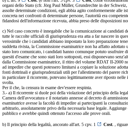
b) L'art. 9
Cost
. (e non l'art. 5 cpv. 3
Cost
, come erroneamente a
organi dello Stato (cfr. Jörg Paul Müller, Grundrechte in der Schweiz, 3
assolte determinate condizioni, egli abbia agito conformemente alle ist
concreta nei confronti di determinate persone, l'autorità era competente
fidandosi dell'informazione ricevuta, abbia preso delle disposizioni n
c) Nel caso concreto è innegabile che la comunicazione ai candidati del 
tutte le raccolte ufficiali di giurisprudenza era atta a far nascere in q
verosimile che i candidati abbiano impostato la loro preparazione ten
suddetta rivista, la Commissione esaminatrice non ha affatto adottato 
stato loro comunicato, i candidati hanno comunque potuto usufruire di tu
quesiti d'esame che sono stati loro sottoposti, essi disponevano senz'a
dalla Commissione esaminatrice, il ritiro del volume RDAT II-2000 non h
ad impedire che questi potessero limitarsi a copiare la soluzione adotta
fonti dottrinali e giurisprudenziali utili per l'allestimento del parere ri
in particolare il ricorrente, potevano legittimamente aver riposto nelle
svolta.
Per il che, la censura in esame dev'essere respinta.
3.- a) Il ricorrente si duole poi della violazione del principio della leg
Camera dell'avvocatura e il notariato annesse al decreto di ammissione
esaminatrice avesse la facoltà di impedire ai partecipanti la consultaz
arbitrario, assolutamente privo della necessaria base legale. Aggiunge 
pubblico e avrebbe quindi ottenuto l'accesso alle prove orali.
b) Il principio della legalità, ancorato all'art. 5 cpv. 1
Cost
. , rigua