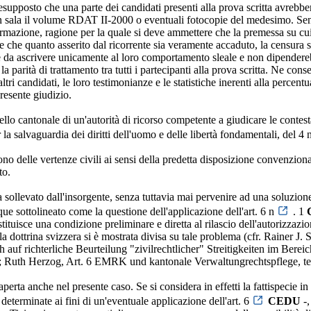
presupposto che una parte dei candidati presenti alla prova scritta avrebb
 sala il volume RDAT II-2000 o eventuali fotocopie del medesimo. Senn
rmazione, ragione per la quale si deve ammettere che la premessa su cui
 che quanto asserito dal ricorrente sia veramente accaduto, la censura s
be da ascrivere unicamente al loro comportamento sleale e non dipenderebb
a parità di trattamento tra tutti i partecipanti alla prova scritta. Ne cons
altri candidati, le loro testimonianze e le statistiche inerenti alla perce
presente giudizio.
livello cantonale di un'autorità di ricorso competente a giudicare le conte
la salvaguardia dei diritti dell'uomo e delle libertà fondamentali, del 
ono delle vertenze civili ai sensi della predetta disposizione convenzion
to.
ma sollevato dall'insorgente, senza tuttavia mai pervenire ad una soluzi
e sottolineato come la questione dell'applicazione dell'art. 6 n
. 1
tituisce una condizione preliminare e diretta al rilascio dell'autorizzazi
la dottrina svizzera si è mostrata divisa su tale problema (cfr. Rainer 
auf richterliche Beurteilung "zivilrechtlicher" Streitigkeiten im Bere
; Ruth Herzog, Art. 6 EMRK und kantonale Verwaltungrechtspflege, te
aperta anche nel presente caso. Se si considera in effetti la fattispecie i
e determinate ai fini di un'eventuale applicazione dell'art. 6
CEDU
-,