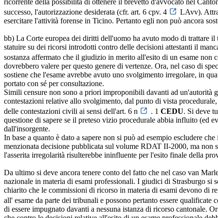
ricorrente della possibilità di ottenere il brevetto d'avvocato nel Canto
successo, l'autorizzazione desiderata (cfr. art. 6 cpv. 4
LAvv). Attr
esercitare l'attività forense in Ticino. Pertanto egli non può ancora soste
bb) La Corte europea dei diritti dell'uomo ha avuto modo di trattare i
statuire su dei ricorsi introdotti contro delle decisioni attestanti il ma
sostanza affermato che il giudizio in merito all'esito di un esame non co
dovrebbero valere per questo genere di vertenze. Ora, nel caso di spec
sostiene che l'esame avrebbe avuto uno svolgimento irregolare, in quan
portato con sé per consultazione.
Simili censure non sono a priori improponibili davanti ad un'autorità 
contestazioni relative allo svolgimento, dal punto di vista procedurale,
delle contestazioni civili ai sensi dell'art. 6 n
. 1
CEDU
. Si deve t
questione di sapere se il preteso vizio procedurale abbia influito (ed e
dall'insorgente.
In base a quanto è dato a sapere non si può ad esempio escludere che il
menzionata decisione pubblicata sul volume RDAT II-2000, ma non sia st
l'asserita irregolarità risulterebbe ininfluente per l'esito finale della 
Da ultimo si deve ancora tenere conto del fatto che nel caso van Marle
nazionale in materia di esami professionali. I giudici di Strasburgo si
chiarito che le commissioni di ricorso in materia di esami devono di r
all' esame da parte dei tribunali e possono pertanto essere qualificate co
di essere impugnato davanti a nessuna istanza di ricorso cantonale. Ora
che contro le decisioni relative all'esito di un esame professionale debba