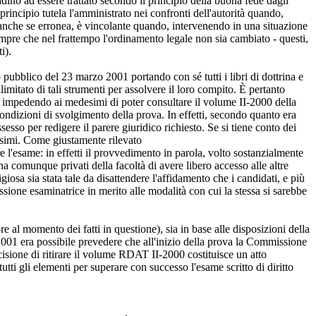
dino ad essere trattato secondo il principio della buona fede dagli
principio tutela l'amministrato nei confronti dell'autorità quando,
, anche se erronea, è vincolante quando, intervenendo in una situazione
sempre che nel frattempo l'ordinamento legale non sia cambiato - questi,
i).
 pubblico del 23 marzo 2001 portando con sé tutti i libri di dottrina e
limitato di tali strumenti per assolvere il loro compito. È pertanto
, impedendo ai medesimi di poter consultare il volume II-2000 della
ondizioni di svolgimento della prova. In effetti, secondo quanto era
esso per redigere il parere giuridico richiesto. Se si tiene conto dei
desimi. Come giustamente rilevato
 l'esame: in effetti il provvedimento in parola, volto sostanzialmente
ha comunque privati della facoltà di avere libero accesso alle altre
igiosa sia stata tale da disattendere l'affidamento che i candidati, e più
ssione esaminatrice in merito alle modalità con cui la stessa si sarebbe
ore al momento dei fatti in questione), sia in base alle disposizioni della
2001 era possibile prevedere che all'inizio della prova la Commissione
cisione di ritirare il volume RDAT II-2000 costituisce un atto
ti gli elementi per superare con successo l'esame scritto di diritto