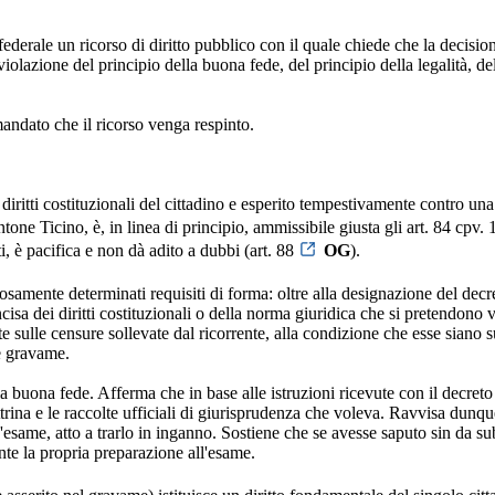
ederale un ricorso di diritto pubblico con il quale chiede che la decis
olazione del principio della buona fede, del principio della legalità, del
ndato che il ricorso venga respinto.
ei diritti costituzionali del cittadino e esperito tempestivamente contro u
ne Ticino, è, in linea di principio, ammissibile giusta gli art. 84 cpv. 1
i, è pacifica e non dà adito a dubbi (art. 88
OG
).
orosamente determinati requisiti di forma: oltre alla designazione del dec
ncisa dei diritti costituzionali o della norma giuridica che si pretendono v
te sulle censure sollevate dal ricorrente, alla condizione che esse siano
te gravame.
ella buona fede. Afferma che in base alle istruzioni ricevute con il decret
ttrina e le raccolte ufficiali di giurisprudenza che voleva. Ravvisa dunqu
me, atto a trarlo in inganno. Sostiene che se avesse saputo sin da subi
nte la propria preparazione all'esame.