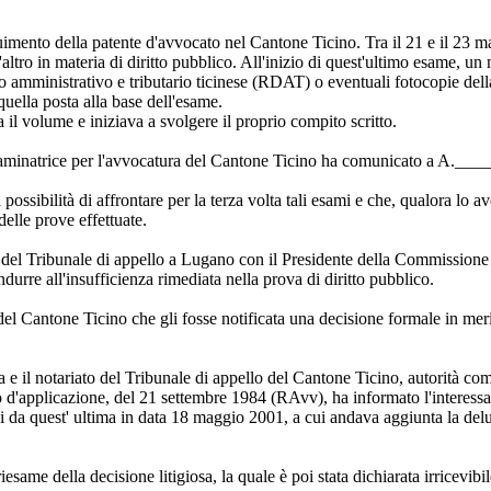
mento della patente d'avvocato nel Cantone Ticino. Tra il 21 e il 23 mar
e, l'altro in materia di diritto pubblico. All'inizio di quest'ultimo esam
ritto amministrativo e tributario ticinese (RDAT) o eventuali fotocopie de
quella posta alla base dell'esame.
l volume e iniziava a svolgere il proprio compito scritto.
natrice per l'avvocatura del Cantone Ticino ha comunicato a A.________
possibilità di affrontare per la terza volta tali esami e che, qualora lo
lle prove effettuate.
e del Tribunale di appello a Lugano con il Presidente della Commissione 
ndurre all'insufficienza rimediata nella prova di diritto pubblico.
Cantone Ticino che gli fosse notificata una decisione formale in merito a
ra e il notariato del Tribunale di appello del Cantone Ticino, autorità co
 d'applicazione, del 21 settembre 1984 (RAvv), ha informato l'interessa
agli da quest' ultima in data 18 maggio 2001, a cui andava aggiunta la del
e della decisione litigiosa, la quale è poi stata dichiarata irricevibil