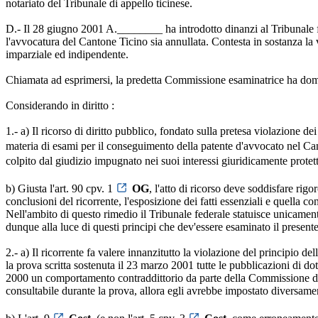
notariato del Tribunale di appello ticinese.
D.- Il 28 giugno 2001 A.________ ha introdotto dinanzi al Tribunale f
l'avvocatura del Cantone Ticino sia annullata. Contesta in sostanza la vi
imparziale ed indipendente.
Chiamata ad esprimersi, la predetta Commissione esaminatrice ha doma
Considerando in diritto :
1.- a) Il ricorso di diritto pubblico, fondato sulla pretesa violazione d
materia di esami per il conseguimento della patente d'avvocato nel Canto
colpito dal giudizio impugnato nei suoi interessi giuridicamente protett
b) Giusta l'art. 90 cpv. 1
OG
, l'atto di ricorso deve soddisfare rig
conclusioni del ricorrente, l'esposizione dei fatti essenziali e quella co
Nell'ambito di questo rimedio il Tribunale federale statuisce unicamen
dunque alla luce di questi principi che dev'essere esaminato il presen
2.- a) Il ricorrente fa valere innanzitutto la violazione del principio d
la prova scritta sostenuta il 23 marzo 2001 tutte le pubblicazioni di do
2000 un comportamento contraddittorio da parte della Commissione d'esa
consultabile durante la prova, allora egli avrebbe impostato diversame