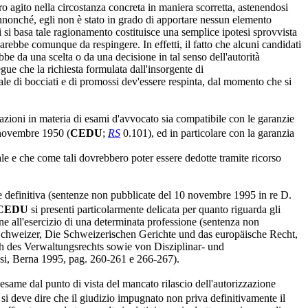
ero agito nella circostanza concreta in maniera scorretta, astenendosi
onché, egli non è stato in grado di apportare nessun elemento
 si basa tale ragionamento costituisce una semplice ipotesi sprovvista
arebbe comunque da respingere. In effetti, il fatto che alcuni candidati
e da una scelta o da una decisione in tal senso dell'autorità
egue che la richiesta formulata dall'insorgente di
ntuale di bocciati e di promossi dev'essere respinta, dal momento che si
stazioni in materia di esami d'avvocato sia compatibile con le garanzie
4 novembre 1950 (
CEDU
;
RS
0.101), ed in particolare con la garanzia
ale e che come tali dovrebbero poter essere dedotte tramite ricorso
one definitiva (sentenze non pubblicate del 10 novembre 1995 in re D.
CEDU
si presenti particolarmente delicata per quanto riguarda gli
one all'esercizio di una determinata professione (sentenza non
J. Schweizer, Die Schweizerischen Gerichte und das europäische Recht,
ich des Verwaltungsrechts sowie von Disziplinar- und
si, Berna 1995, pag. 260-261 e 266-267).
n esame dal punto di vista del mancato rilascio dell'autorizzazione
 si deve dire che il giudizio impugnato non priva definitivamente il