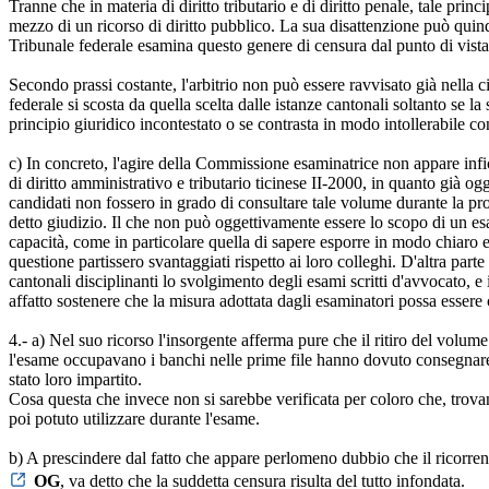
Tranne che in materia di diritto tributario e di diritto penale, tale pr
mezzo di un ricorso di diritto pubblico. La sua disattenzione può quind
Tribunale federale esamina questo genere di censura dal punto di vista 
Secondo prassi costante, l'arbitrio non può essere ravvisato già nella ci
federale si scosta da quella scelta dalle istanze cantonali soltanto se 
principio giuridico incontestato o se contrasta in modo intollerabile co
c) In concreto, l'agire della Commissione esaminatrice non appare infici
di diritto amministrativo e tributario ticinese II-2000, in quanto già o
candidati non fossero in grado di consultare tale volume durante la prov
detto giudizio. Il che non può oggettivamente essere lo scopo di un es
capacità, come in particolare quella di sapere esporre in modo chiaro e 
questione partissero svantaggiati rispetto ai loro colleghi. D'altra par
cantonali disciplinanti lo svolgimento degli esami scritti d'avvocato, 
affatto sostenere che la misura adottata dagli esaminatori possa esser
4.- a) Nel suo ricorso l'insorgente afferma pure che il ritiro del volum
l'esame occupavano i banchi nelle prime file hanno dovuto consegnare i
stato loro impartito.
Cosa questa che invece non si sarebbe verificata per coloro che, trovan
poi potuto utilizzare durante l'esame.
b) A prescindere dal fatto che appare perlomeno dubbio che il ricorrent
OG
, va detto che la suddetta censura risulta del tutto infondata.