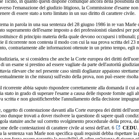
ne Ticino, in quanto questi dispone comunque ancora della possibilità di a
averso l'emanazione del giudizio litigioso, la Commissione d'esame no
nere di essere stato a torto limitato in un suo diritto di carattere civile.
l tema in parola in una sua sentenza del 28 giugno 1986 in re van Marle 
ncato superamento dell'esame imposto a dei professionisti olandesi per poter
stituisce di principio materia della quale devono occuparsi i tribunali; pe
ie il ricorrente non contesta il modo con cui la sua prova scritta del 2
to, contrariamente alle informazioni ottenute in un primo tempo, egli n
giudiziaria, se si considera che anche la Corte europea dei diritti del
 di un esame si prestino ad essere vagliate da parte dell'autorità giudiz
uttavia rilevare che nel presente caso simili doglianze appaiono strettame
ventualmente in che misura) sull'esito della prova, non può essere risolta
 ricorrente abbia saputo rispondere correttamente alla domanda il cui arg
ato in grado di superare l'esame a causa delle risposte fornite agli alt
prova scritta e non giustificherebbe l'annullamento della decisione impugna
, oggetto di contestazione davanti alla Corte europea dei diritti dell'u
 sono dunque trovati a dover risolvere la questione di sapere quali condi
egola statuire anche sul corretto svolgimento procedurale della prova, d
me delle contestazioni di carattere civile ai sensi dell'art. 6
CEDU
.
 la sentenza van Marle non specifica quali requisiti debba rispettare la
 per forza essere garantita la possibilità di adire un'istanza di ricorso gi