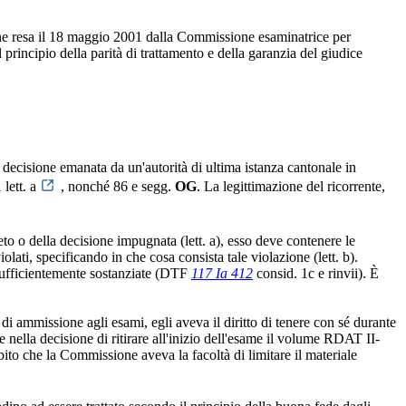
ione resa il 18 maggio 2001 dalla Commissione esaminatrice per
 principio della parità di trattamento e della garanzia del giudice
na decisione emanata da un'autorità di ultima istanza cantonale in
 lett. a
, nonché 86 e segg.
OG
. La legittimazione del ricorrente,
reto o della decisione impugnata (lett. a), esso deve contenere le
iolati, specificando in che cosa consista tale violazione (lett. b).
 sufficientemente sostanziate (DTF
117 Ia 412
consid. 1c e rinvii). È
o di ammissione agli esami, egli aveva il diritto di tenere con sé durante
e nella decisione di ritirare all'inizio dell'esame il volume RDAT II-
to che la Commissione aveva la facoltà di limitare il materiale