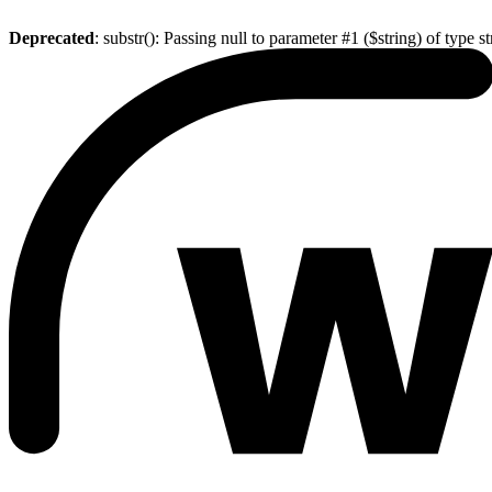
Deprecated
: substr(): Passing null to parameter #1 ($string) of type s