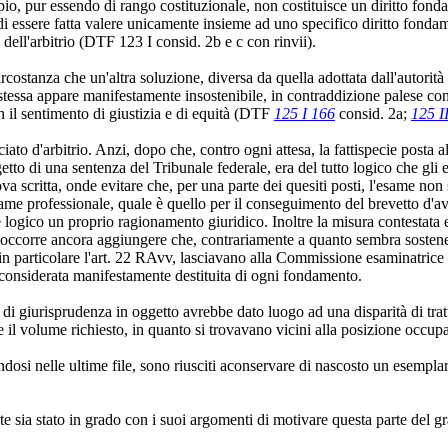
incipio, pur essendo di rango costituzionale, non costituisce un diritto 
i essere fatta valere unicamente insieme ad uno specifico diritto fondam
dell'arbitrio (DTF 123 I consid. 2b e c con rinvii).
rcostanza che un'altra soluzione, diversa da quella adottata dall'autorità
la stessa appare manifestamente insostenibile, in contraddizione palese c
n il sentimento di giustizia e di equità (DTF
125 I 166
consid. 2a;
125 I
ato d'arbitrio. Anzi, dopo che, contro ogni attesa, la fattispecie posta a
ggetto di una sentenza del Tribunale federale, era del tutto logico che gl
a scritta, onde evitare che, per una parte dei quesiti posti, l'esame non 
ame professionale, quale è quello per il conseguimento del brevetto d'av
logico un proprio ragionamento giuridico. Inoltre la misura contestata er
te occorre ancora aggiungere che, contrariamente a quanto sembra sostener
e in particolare l'art. 22 RAvv, lasciavano alla Commissione esaminatrice
e considerata manifestamente destituita di ogni fondamento.
e di giurisprudenza in oggetto avrebbe dato luogo ad una disparità di tratt
l volume richiesto, in quanto si trovavano vicini alla posizione occupat
dosi nelle ultime file, sono riusciti aconservare di nascosto un esempla
e sia stato in grado con i suoi argomenti di motivare questa parte del g