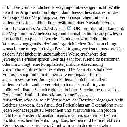
3.3.1. Die vorinstanzlichen Erwägungen überzeugen nicht. Wollte
man ihrer Argumentation folgen, dann hiesse dies, dass es für die
Zulässigkeit der Vergütung von Ferienansprüchen mit dem
laufenden Lohn - mithin die Gewährung einer Ausnahme vom
Grundsatz gemäss Art. 329d Abs. 2
OR
- nur darauf ankäme, ob
die Vergütung in Arbeitsvertrag und Lohnabrechnung ausgewiesen
und tatsächlich geleistet wurde. Damit aber würde die dritte
Voraussetzung gemäss der bundesgerichtlichen Rechtsprechung,
wonach eine unregelmässige Beschäftigung vorliegen muss, welche
es dem Arbeitgeber in unzumutbarer Weise erschwert, den
jeweiligen Ferienanspruch über das Jahr fortlaufend zu berechnen
oder ihn zwingt, eine komplizierte jährliche Abrechnung
vorzunehmen, ihres Inhaltes entleert. Die Vorinstanz hat diese
Voraussetzung und damit einen Anwendungsfall für die
ausnahmsweise Vergütung von Ferienansprüchen mit dem
laufenden Lohn zudem verneint, indem sie ausführte, von
unüberwindbaren Schwierigkeiten bei der Berechnung des auf die
Ferien entfallenden Lohnes könne keine Rede sein.
Ausserdem wäre es, so die Vorinstanz, der Beschwerdegegnerin ein
Leichtes gewesen, den Anteil des Ferienlohns am Gesamtlohn zwar
jeden Monat separat zu berechnen und auszuweisen, ihn jedoch
nicht bar mit jedem Monatslohn auszuzahlen, sondern auf einem
buchhalterischen Ferienkonto gutzuschreiben und beim effektiven
Ferienbezug auszurichten. Damit wäre auch der in der Lehre