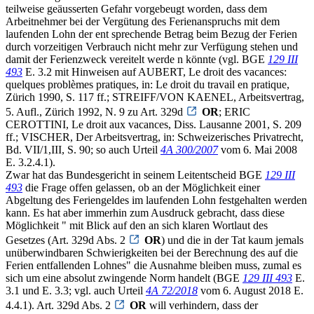
teilweise geäusserten Gefahr vorgebeugt worden, dass dem
Arbeitnehmer bei der Vergütung des Ferienanspruchs mit dem
laufenden Lohn der ent sprechende Betrag beim Bezug der Ferien
durch vorzeitigen Verbrauch nicht mehr zur Verfügung stehen und
damit der Ferienzweck vereitelt werde n könnte (vgl. BGE
129 III
493
E. 3.2 mit Hinweisen auf AUBERT, Le droit des vacances:
quelques problèmes pratiques, in: Le droit du travail en pratique,
Zürich 1990, S. 117 ff.; STREIFF/VON KAENEL, Arbeitsvertrag,
5. Aufl., Zürich 1992, N. 9 zu Art. 329d
OR
; ERIC
CEROTTINI, Le droit aux vacances, Diss. Lausanne 2001, S. 209
ff.; VISCHER, Der Arbeitsvertrag, in: Schweizerisches Privatrecht,
Bd. VII/1,III, S. 90; so auch Urteil
4A 300/2007
vom 6. Mai 2008
E. 3.2.4.1).
Zwar hat das Bundesgericht in seinem Leitentscheid BGE
129 III
493
die Frage offen gelassen, ob an der Möglichkeit einer
Abgeltung des Feriengeldes im laufenden Lohn festgehalten werden
kann. Es hat aber immerhin zum Ausdruck gebracht, dass diese
Möglichkeit " mit Blick auf den an sich klaren Wortlaut des
Gesetzes (Art. 329d Abs. 2
OR
) und die in der Tat kaum jemals
unüberwindbaren Schwierigkeiten bei der Berechnung des auf die
Ferien entfallenden Lohnes" die Ausnahme bleiben muss, zumal es
sich um eine absolut zwingende Norm handelt (BGE
129 III 493
E.
3.1 und E. 3.3; vgl. auch Urteil
4A 72/2018
vom 6. August 2018 E.
4.4.1). Art. 329d Abs. 2
OR
will verhindern, dass der