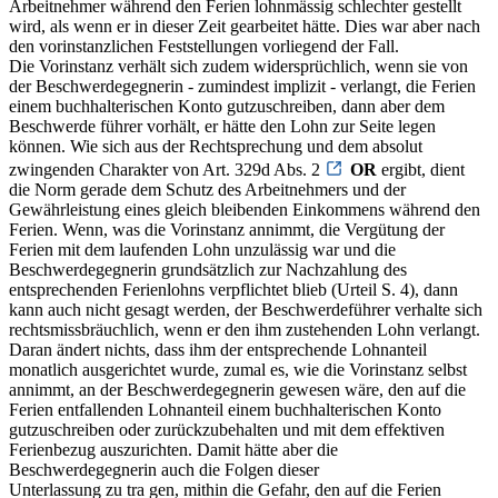
Arbeitnehmer während den Ferien lohnmässig schlechter gestellt
wird, als wenn er in dieser Zeit gearbeitet hätte. Dies war aber nach
den vorinstanzlichen Feststellungen vorliegend der Fall.
Die Vorinstanz verhält sich zudem widersprüchlich, wenn sie von
der Beschwerdegegnerin - zumindest implizit - verlangt, die Ferien
einem buchhalterischen Konto gutzuschreiben, dann aber dem
Beschwerde führer vorhält, er hätte den Lohn zur Seite legen
können. Wie sich aus der Rechtsprechung und dem absolut
zwingenden Charakter von Art. 329d Abs. 2
OR
ergibt, dient
die Norm gerade dem Schutz des Arbeitnehmers und der
Gewährleistung eines gleich bleibenden Einkommens während den
Ferien. Wenn, was die Vorinstanz annimmt, die Vergütung der
Ferien mit dem laufenden Lohn unzulässig war und die
Beschwerdegegnerin grundsätzlich zur Nachzahlung des
entsprechenden Ferienlohns verpflichtet blieb (Urteil S. 4), dann
kann auch nicht gesagt werden, der Beschwerdeführer verhalte sich
rechtsmissbräuchlich, wenn er den ihm zustehenden Lohn verlangt.
Daran ändert nichts, dass ihm der entsprechende Lohnanteil
monatlich ausgerichtet wurde, zumal es, wie die Vorinstanz selbst
annimmt, an der Beschwerdegegnerin gewesen wäre, den auf die
Ferien entfallenden Lohnanteil einem buchhalterischen Konto
gutzuschreiben oder zurückzubehalten und mit dem effektiven
Ferienbezug auszurichten. Damit hätte aber die
Beschwerdegegnerin auch die Folgen dieser
Unterlassung zu tra gen, mithin die Gefahr, den auf die Ferien