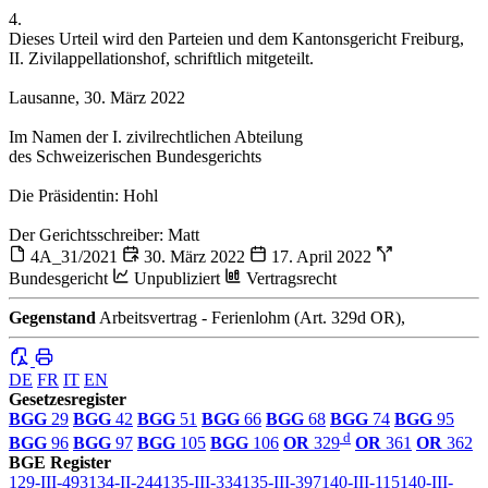
4.
Dieses Urteil wird den Parteien und dem Kantonsgericht Freiburg,
II. Zivilappellationshof, schriftlich mitgeteilt.
Lausanne, 30. März 2022
Im Namen der I. zivilrechtlichen Abteilung
des Schweizerischen Bundesgerichts
Die Präsidentin: Hohl
Der Gerichtsschreiber: Matt
4A_31/2021
30. März 2022
17. April 2022
Bundesgericht
Unpubliziert
Vertragsrecht
Gegenstand
Arbeitsvertrag - Ferienlohm (Art. 329d OR),
DE
FR
IT
EN
Gesetzesregister
BGG
29
BGG
42
BGG
51
BGG
66
BGG
68
BGG
74
BGG
95
d
BGG
96
BGG
97
BGG
105
BGG
106
OR
329
OR
361
OR
362
BGE Register
129-III-493
134-II-244
135-III-334
135-III-397
140-III-115
140-III-