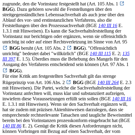
zugrunde, den die Vorinstanz festgestellt hat (Art. 105 Abs. 1
BGG
). Dazu gehören sowohl die Feststellungen über den
streitgegenständlichen Lebenssachverhalt als auch jene über den
Ablauf des vor- und erstinstanzlichen Verfahrens, also die
Feststellungen über den Prozesssachverhalt (BGE
140 III 16
E.
1.3.1 mit Hinweisen). Es kann die Sachverhaltsfeststellung der
Vorinstanz nur berichtigen oder ergänzen, wenn sie offensichtlich
unrichtig ist oder auf einer Rechtsverletzung im Sinne von Art. 95
BGG
beruht (Art. 105 Abs. 2
BGG
). "Offensichtlich
unrichtig" bedeutet dabei "willkürlich" (BGE
140 III 115
E. 2;
135
III 397
E. 1.5). Überdies muss die Behebung des Mangels für den
Ausgang des Verfahrens entscheidend sein können (Art. 97 Abs. 1
BGG
).
Für eine Kritik am festgestellten Sachverhalt gilt das strenge
Rügeprinzip von Art. 106 Abs. 2
BGG
(BGE
140 III 264
E. 2.3
mit Hinweisen). Die Partei, welche die Sachverhaltsfeststellung der
Vorinstanz anfechten will, muss klar und substanziiert aufzeigen,
inwiefern diese Voraussetzungen erfüllt sein sollen (BGE
140 III 16
E. 1.3.1 mit Hinweisen). Wenn sie den Sachverhalt ergänzen will,
hat sie zudem mit präzisen Aktenhinweisen darzulegen, dass sie
entsprechende rechtsrelevante Tatsachen und taugliche Beweismittel
bereits bei den Vorinstanzen prozesskonform eingebracht hat (BGE
140 III 86
E. 2). Genügt die Kritik diesen Anforderungen nicht,
können Vorbringen mit Bezug auf einen Sachverhalt, der vom