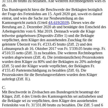
31'331.80 brutto zu bezahlen. Alle weiteren Rechtsbegehren wies es
ab.
Das Bundesgericht hiess die Beschwerde der Beklagten bezüglich
der Frage des Ferienlohns am 15. April 2020 gut, soweit es darauf
eintrat, und wies die Sache zur Neubeurteilung an das
Kantonsgericht zurück (Urteil
4A 619/2019
). Dieses wies die
Berufung am 2. Dezember 2020 ab und bestätigte den Entscheid des
Arbeitsgerichts vom 6. Mai 2019. Demnach wurde die Klage
teilweise gutgeheissen (Dispositiv-Ziffer 1) und die Beklagte
verpflichtet, dem Kläger den ausstehenden Zuschlag für die
geleistete Überzeit von Fr. 4'233.45 brutto (Ziff. 2) und den
Lohnanspruch ab 16. Oktober 2017 von Fr. 5'339.05 brutto resp. Fr.
4'510.55 netto (Ziff. 3) zu bezahlen. Die weiteren Rechtsbegehren
wurden abgewiesen (Ziff. 4). Die (erstinstanzlichen) Prozesskosten
wurden dem Kläger zu 80% und der Beklagten zu 20% auferlegt
(Ziff. 5) und der Kläger wurde verpflichtet, der Beklagten Fr.
4'155.45 Parteientschädigung zu bezahlen (Ziff. 6). Die
Prozesskosten für die Berufungsverfahren wurden dem Kläger
auferlegt (Ziff. II.).
C.
Mit Beschwerde in Zivilsachen ans Bundesgericht beantragt der
Kläger, Ziff. 4 des Urteils des Kantonsgerichts sei aufzuheben und
die Beklagte sei zu verpflichten, dem Kläger den ausstehenden
Ferienlohn von Fr. 31'331.80 brutto zu bezahlen. Die Ziff. 5 und 6