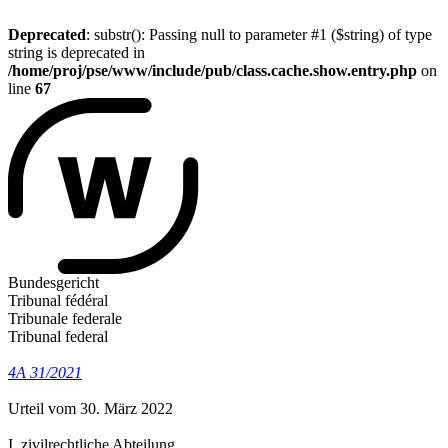
Deprecated
: substr(): Passing null to parameter #1 ($string) of type
string is deprecated in
/home/proj/pse/www/include/pub/class.cache.show.entry.php
on
line
67
Bundesgericht
Tribunal fédéral
Tribunale federale
Tribunal federal
4A 31/2021
Urteil vom 30. März 2022
I. zivilrechtliche Abteilung