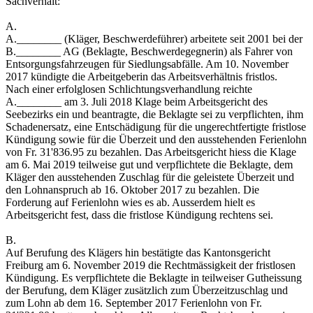
Sachverhalt:
A.
A.________ (Kläger, Beschwerdeführer) arbeitete seit 2001 bei der
B.________ AG (Beklagte, Beschwerdegegnerin) als Fahrer von
Entsorgungsfahrzeugen für Siedlungsabfälle. Am 10. November
2017 kündigte die Arbeitgeberin das Arbeitsverhältnis fristlos.
Nach einer erfolglosen Schlichtungsverhandlung reichte
A.________ am 3. Juli 2018 Klage beim Arbeitsgericht des
Seebezirks ein und beantragte, die Beklagte sei zu verpflichten, ihm
Schadenersatz, eine Entschädigung für die ungerechtfertigte fristlose
Kündigung sowie für die Überzeit und den ausstehenden Ferienlohn
von Fr. 31'836.95 zu bezahlen. Das Arbeitsgericht hiess die Klage
am 6. Mai 2019 teilweise gut und verpflichtete die Beklagte, dem
Kläger den ausstehenden Zuschlag für die geleistete Überzeit und
den Lohnanspruch ab 16. Oktober 2017 zu bezahlen. Die
Forderung auf Ferienlohn wies es ab. Ausserdem hielt es
Arbeitsgericht fest, dass die fristlose Kündigung rechtens sei.
B.
Auf Berufung des Klägers hin bestätigte das Kantonsgericht
Freiburg am 6. November 2019 die Rechtmässigkeit der fristlosen
Kündigung. Es verpflichtete die Beklagte in teilweiser Gutheissung
der Berufung, dem Kläger zusätzlich zum Überzeitzuschlag und
zum Lohn ab dem 16. September 2017 Ferienlohn von Fr.