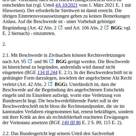
entscheiden hat (vgl. Urteil
4A 10/2021
vom 1. März 2021 E. 1 mit
Hinweisen). Der erforderliche Streitwert ist damit erreicht. Die
übrigen Eintretensvoraussetzungen geben zu keinen Bemerkungen
Anlass. Auf die Beschwerde ist - unter Vorbehalt gehöriger
Begründung (Art. 42 Abs. 2
und Art. 106 Abs. 2
BGG
; vgl.
E. 2 hiernach) - einzutreten.
2.
2.1. Mit Beschwerde in Zivilsachen können Rechtsverletzungen
nach Art. 95
und 96
BGG
gerügt werden. Die Beschwerde
ist hinreichend zu begründen, andernfalls wird darauf nicht
eingetreten (BGE
134 II 244
E. 2.1). In der Beschwerdeschrift ist in
gedrängter Form darzulegen, inwiefern der angefochtene Akt Recht
verletzt (Art. 42 Abs. 2
BGG
). Unerlässlich ist, dass die
Beschwerde auf die Begründung des angefochtenen Entscheids
eingeht und im Einzelnen aufzeigt, worin eine Verletzung von
Bundesrecht liegt. Die beschwerdeführende Partei soll in der
Beschwerdeschrift nicht bloss die Rechtsstandpunkte, die sie im
kantonalen Verfahren eingenommen hat, erneut bekräftigen, sondern
mit ihrer Kritik an den als rechtsfehlerhaft erachteten Erwägungen
der Vorinstanz ansetzen (BGE
140 III 86
E. 2 S. 89, 115 E. 2).
2.2. Das Bundesgericht legt seinem Urteil den Sachverhalt