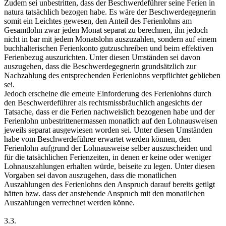
Zudem sei unbestritten, dass der Beschwerdeführer seine Ferien in
natura tatsächlich bezogen habe. Es wäre der Beschwerdegegnerin
somit ein Leichtes gewesen, den Anteil des Ferienlohns am
Gesamtlohn zwar jeden Monat separat zu berechnen, ihn jedoch
nicht in bar mit jedem Monatslohn auszuzahlen, sondern auf einem
buchhalterischen Ferienkonto gutzuschreiben und beim effektiven
Ferienbezug auszurichten. Unter diesen Umständen sei davon
auszugehen, dass die Beschwerdegegnerin grundsätzlich zur
Nachzahlung des entsprechenden Ferienlohns verpflichtet geblieben
sei.
Jedoch erscheine die erneute Einforderung des Ferienlohns durch
den Beschwerdeführer als rechtsmissbräuchlich angesichts der
Tatsache, dass er die Ferien nachweislich bezogenen habe und der
Ferienlohn unbestrittenermassen monatlich auf den Lohnausweisen
jeweils separat ausgewiesen worden sei. Unter diesen Umständen
habe vom Beschwerdeführer erwartet werden können, den
Ferienlohn aufgrund der Lohnausweise selber auszuscheiden und
für die tatsächlichen Ferienzeiten, in denen er keine oder weniger
Lohnauszahlungen erhalten würde, beiseite zu legen. Unter diesen
Vorgaben sei davon auszugehen, dass die monatlichen
Auszahlungen des Ferienlohns den Anspruch darauf bereits getilgt
hätten bzw. dass der anstehende Anspruch mit den monatlichen
Auszahlungen verrechnet werden könne.
3.3.