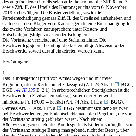
des angefochtenen Urteils seien aufzuheben und die Ziff. 6 und 7
sowie Ziff. II. des Urteils des Kantonsgerichts vom 6. November
2019 zu bestätigen. Die Kostenverteilung sowie die
Parteientschädigung gemäss Ziff. II. des Urteils sei aufzuheben und
stattdessen dem Kläger vom Kantonsgericht eine Entschädigung für
das zweite Verfahren zuzusprechen; unter Kosten- und
Entschädigungsfolge zulasten der Beklagten.
Die Vorinstanz verzichtet auf eine Stellungnahme. Die
Beschwerdegegnerin beantragt die kostenfällige Abweisung der
Beschwerde, soweit darauf eingetreten werden kann.
Erwägungen:
1.
Das Bundesgericht prüft von Amtes wegen und mit freier
Kognition, ob ein Rechtsmittel zulässig ist (Art. 29 Abs. 1
BGG
;
BGE
141 III 395
E. 2.1). In arbeitsrechtlichen Streitigkeiten ist die
Beschwerde in Zivilsachen zulässig, sofern der Streitwert
mindestens Fr. 15'000.-- beträgt (Art. 74 Abs. 1 lit. a
BGG
).
Gemäss Art. 51 Abs. 1 lit. a
BGG
bestimmt sich der Streitwert
bei Beschwerden gegen Endentscheide nach den Begehren, die vor
der Vorinstanz streitig geblieben waren. Nach einem
Rückweisungsentscheid des Bundesgerichts ist der ursprünglich vor
der Vorinstanz streitige Betrag massgebend, nicht der Betrag, über
den die Vorinstanz nach dem Rückweisungsentscheid noch zu