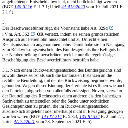
angefochtenen Entscheid abweicht, nicht berücksichtigt werden
(BGE
140 III 16
E. 1.3.1; Urteil
4A 413/2020
vom 19. Juli 2021 E.
2.1 f.).
3.
Der Beschwerdeführer rügt, die Vorinstanz habe Art. 329d
i.V.m. Art. 362
OR
verletzt, indem sie seinen grundsätzlichen
Anspruch auf Ferienlohn missachtet und zu Unrecht einen
Rechtsmissbrauch angenommen habe. Damit habe sie im Nachgang
zum Rückweisungsentscheid des Bundesgerichts ihre Befugnis bei
der Neubeurteilung überschritten, welche nur die regelmässige
Beschäftigung des Beschwerdeführers betroffen habe.
3.1. Nach einem Rückweisungsentscheid des Bundesgerichts sind
sowohl dieses selbst als auch die kantonalen Instanzen an die
rechtliche Beurteilung, mit der die Rückweisung begründet wurde,
gebunden. Wegen dieser Bindung der Gerichte ist es ihnen wie auch
den Parteien, abgesehen von allenfalls zulässigen Noven, verwehrt,
der Beurteilung des Rechtsstreits einen anderen als den bisherigen
Sachverhalt zu unterstellen oder die Sache unter rechtlichen
Gesichtspunkten zu prüfen, die im Rückweisungsentscheid
ausdrücklich abgelehnt oder überhaupt nicht in Erwägung gezogen
worden waren (BGE
143 IV 214
E. 5.3.3;
135 III 334
E. 2 und 2.1;
Urteil
4A 72/2021
vom 28. September 2021 E. 5).