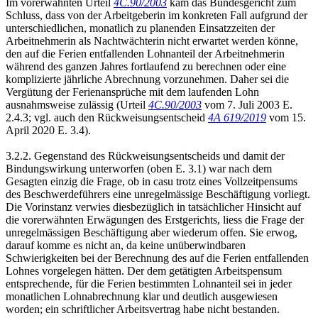
Im vorerwähnten Urteil
4C.90/2003
kam das Bundesgericht zum
Schluss, dass von der Arbeitgeberin im konkreten Fall aufgrund der
unterschiedlichen, monatlich zu planenden Einsatzzeiten der
Arbeitnehmerin als Nachtwächterin nicht erwartet werden könne,
den auf die Ferien entfallenden Lohnanteil der Arbeitnehmerin
während des ganzen Jahres fortlaufend zu berechnen oder eine
komplizierte jährliche Abrechnung vorzunehmen. Daher sei die
Vergütung der Ferienansprüche mit dem laufenden Lohn
ausnahmsweise zulässig (Urteil
4C.90/2003
vom 7. Juli 2003 E.
2.4.3; vgl. auch den Rückweisungsentscheid
4A 619/2019
vom 15.
April 2020 E. 3.4).
3.2.2. Gegenstand des Rückweisungsentscheids und damit der
Bindungswirkung unterworfen (oben E. 3.1) war nach dem
Gesagten einzig die Frage, ob in casu trotz eines Vollzeitpensums
des Beschwerdeführers eine unregelmässige Beschäftigung vorliegt.
Die Vorinstanz verwies diesbezüglich in tatsächlicher Hinsicht auf
die vorerwähnten Erwägungen des Erstgerichts, liess die Frage der
unregelmässigen Beschäftigung aber wiederum offen. Sie erwog,
darauf komme es nicht an, da keine unüberwindbaren
Schwierigkeiten bei der Berechnung des auf die Ferien entfallenden
Lohnes vorgelegen hätten. Der dem getätigten Arbeitspensum
entsprechende, für die Ferien bestimmten Lohnanteil sei in jeder
monatlichen Lohnabrechnung klar und deutlich ausgewiesen
worden; ein schriftlicher Arbeitsvertrag habe nicht bestanden.