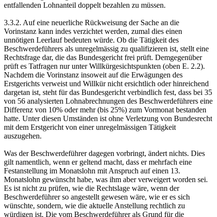
entfallenden Lohnanteil doppelt bezahlen zu müssen.
3.3.2. Auf eine neuerliche Rückweisung der Sache an die
Vorinstanz kann indes verzichtet werden, zumal dies einen
unnötigen Leerlauf bedeuten würde. Ob die Tätigkeit des
Beschwerdeführers als unregelmässig zu qualifizieren ist, stellt eine
Rechtsfrage dar, die das Bundesgericht frei prüft. Demgegenüber
prüft es Tatfragen nur unter Willkürgesichtspunkten (oben E. 2.2).
Nachdem die Vorinstanz insoweit auf die Erwägungen des
Erstgerichts verweist und Willkür nicht ersichtlich oder hinreichend
dargetan ist, steht für das Bundesgericht verbindlich fest, dass bei 35
von 56 analysierten Lohnabrechnungen des Beschwerdeführers eine
Differenz von 10% oder mehr (bis 25%) zum Vormonat bestanden
hatte. Unter diesen Umständen ist ohne Verletzung von Bundesrecht
mit dem Erstgericht von einer unregelmässigen Tätigkeit
auszugehen.
Was der Beschwerdeführer dagegen vorbringt, ändert nichts. Dies
gilt namentlich, wenn er geltend macht, dass er mehrfach eine
Festanstellung im Monatslohn mit Anspruch auf einen 13.
Monatslohn gewünscht habe, was ihm aber verweigert worden sei.
Es ist nicht zu prüfen, wie die Rechtslage wäre, wenn der
Beschwerdeführer so angestellt gewesen wäre, wie er es sich
wünschte, sondern, wie die aktuelle Anstellung rechtlich zu
würdigen ist. Die vom Beschwerdeführer als Grund für die