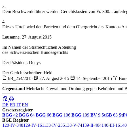
3.
Dem Beschwerdeführer werden Gerichtskosten von Fr. 800. - auferleg
4.
Dieses Urteil wird den Parteien und dem Obergericht des Kantons Aarga
Lausanne, 27. August 2015
Im Namen der Strafrechtlichen Abteilung
des Schweizerischen Bundesgerichts
Der Präsident: Denys
Der Gerichtsschreiber: Held
6B_254/2015
27. August 2015
14. September 2015
Bund
Gegenstand
Mehrfache Gewalt und Drohung gegen Behörden und B
DE
FR
IT
EN
Gesetzesregister
BGG
42
BGG
64
BGG
66
BGG
106
BGG
109
BV
9
StGB
63
StP
BGE Register
120-IV-348
129-IV-161
133-IV-235
138-V-74
139-II-404
140-III-16
140