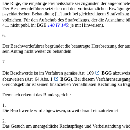
Die Rüge, die einjährige Freiheitsstrafe sei zugunsten der angeord
Der Beschwerdeführer setzt sich mit den vorinstanzlichen Erwägunge
psychiatrischen Behandlung [...] auch bei gleichzeitigem Strafvollzu
vollziehen. Für den Aufschub des Strafvollzugs, der die Ausnahme bild
4.1, nicht publ. in: BGE
140 IV 145
; je mit Hinweisen).
6.
Der Beschwerdeführer begründet die beantragte Herabsetzung der ausg
sein Antrag nicht weiter zu behandeln.
7.
Die Beschwerde ist im Verfahren gemäss Art. 109
BGG
abzuweise
abzuweisen (Art. 64 Abs. 1
BGG
). Bei diesem Verfahrensausgan
Gerichtsgebühr ist seinen finanziellen Verhältnissen Rechnung zu trag
Demnach erkennt das Bundesgericht:
1.
Die Beschwerde wird abgewiesen, soweit darauf einzutreten ist.
2.
Das Gesuch um unentgeltliche Rechtspflege und Verbeiständung wir