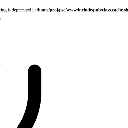
tring is deprecated in
/home/proj/pse/www/include/pub/class.cache.s