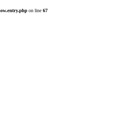
how.entry.php
on line
67