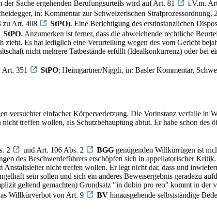
in der Sache ergehenden Berufungsurteils wird auf Art. 81
i.V.m. Ar
idegger, in: Kommentar zur Schweizerischen Strafprozessordnung, 2.
3 zu Art. 408
StPO
). Eine Berichtigung des erstinstanzlichen Dispos
StPO
. Anzumerken ist ferner, dass die abweichende rechtliche Beurt
ch zieht. Es hat lediglich eine Verurteilung wegen des vom Gericht bej
ltschaft nicht mehrere Tatbestände erfüllt (Idealkonkurrenz) oder bei ei
u Art. 351
StPO
; Heimgartner/Niggli, in: Basler Kommentar, Schwei
versuchter einfacher Körperverletzung. Die Vorinstanz verfalle in Wi
 nicht treffen wollen, als Schutzbehauptung abtut. Er habe schon des ö
s. 2
und Art. 106 Abs. 2
BGG
genügenden Willkürrügen ist nic
ingen des Beschwerdeführers erschöpfen sich in appellatorischer Kritik
Anstaltsleiter nicht treffen wollen. Er legt nicht dar, dass und inwiefe
elhaft sein sollen und sich ein anderes Beweisergebnis geradezu aufdr
 (implizit geltend gemachten) Grundsatz "in dubio pro reo" kommt in de
as Willkürverbot von Art. 9
BV
hinausgehende selbstständige Bed