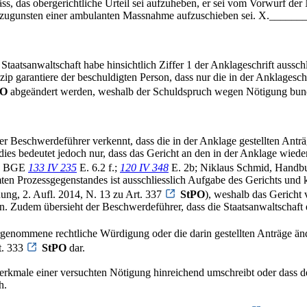
s, das obergerichtliche Urteil sei aufzuheben, er sei vom Vorwurf der
zug zugunsten einer ambulanten Massnahme aufzuschieben sei. X._______
Staatsanwaltschaft habe hinsichtlich Ziffer 1 der Anklageschrift aus
 garantiere der beschuldigten Person, dass nur die in der Anklagesch
PO
abgeändert werden, weshalb der Schuldspruch wegen Nötigung bund
r Beschwerdeführer verkennt, dass die in der Anklage gestellten Antr
ies bedeutet jedoch nur, dass das Gericht an den in der Anklage wiede
; BGE
133 IV 235
E. 6.2 f.;
120 IV 348
E. 2b; Niklaus Schmid, Handbuc
ten Prozessgegenstandes ist ausschliesslich Aufgabe des Gerichts und 
ung, 2. Aufl. 2014, N. 13 zu Art. 337
StPO
), weshalb das Gericht
n. Zudem übersieht der Beschwerdeführer, dass die Staatsanwaltschaft e
vorgenommene rechtliche Würdigung oder die darin gestellten Anträge ä
t. 333
StPO
dar.
merkmale einer versuchten Nötigung hinreichend umschreibt oder dass 
h.