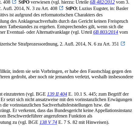
t. 408
StPO
verwiesen (vgl. hierzu: Urteile
6B 482/2012
vom 3.
 Aufl. 2014, N. 3 zu Art. 408
StPO
; Luzius Eugster, in: Basler
itivs ist aufgrund des reformatorischen Charakters des
eilung des Anklagesachverhalts durch das Gericht keinen Freispruch
ahten Tatbestandes zu ergehen. Entsprechendes gilt, wenn sich die
ner Eventual- oder Alternativanklage (vgl. Urteil
6B 803/2014
vom
zerische Strafprozessordnung, 2. Aufl. 2014, N. 6 zu Art. 351
llkür, indem sie sein Vorbringen, er habe den Faustschlag gegen den
fteren gedroht, aber noch nie jemanden verletzt, weshalb insbesondere
ht einzutreten (vgl. BGE
139 II 404
E. 10.1 S. 445; zum Begriff der
. Er setzt sich nicht ansatzweise mit den vorinstanzlichen Erwägungen
rn die vorinstanzlichen Sachverhaltsfeststellungen bzw. die
ängt. Er verkennt, dass das Bundesgericht keine Appellationsinstanz
r vom Beschwerdeführer angerufenen Funktion als
eutung zu (vgl. BGE
138 V 74
E. 7 S. 82 mit Hinweisen).