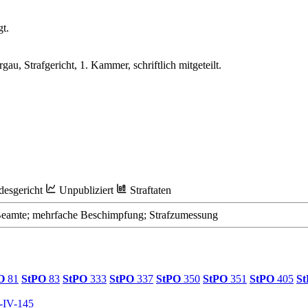
t.
u, Strafgericht, 1. Kammer, schriftlich mitgeteilt.
esgericht
Unpubliziert
Straftaten
eamte; mehrfache Beschimpfung; Strafzumessung
O
81
StPO
83
StPO
333
StPO
337
StPO
350
StPO
351
StPO
405
S
-IV-145