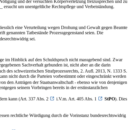
 Nötigung und der versuchten Körperverletzung freizusprechen und zu
_ ersucht um unentgeltliche Rechtspflege und Verbeiständung.
schliesslich eine Verurteilung wegen Drohung und Gewalt gegen Beamte
rift genannten Tatbestände Prozessgegenstand seien. Die
esrechtswidrig sei.
äge im Hinblick auf den Schuldspruch nicht massgebend sind. Zwar
rgegebenen Sachverhalt gebunden ist, nicht aber an die darin
h des schweizerischen Strafprozessrechts, 2. Aufl. 2013, N. 1333 S.
kann nicht durch die Parteien vorbestimmt oder eingeschränkt werden
 von den Anträgen der Staatsanwaltschaft - ebenso wie von denjenigen
ntgegen seinem Vorbringen bereits in der erstinstanzlichen
ndern kann (Art. 337 Abs. 2
i.V.m. Art. 405 Abs. 1
StPO
). Dies
dessen rechtliche Würdigung durch die Vorinstanz bundesrechtswidrig