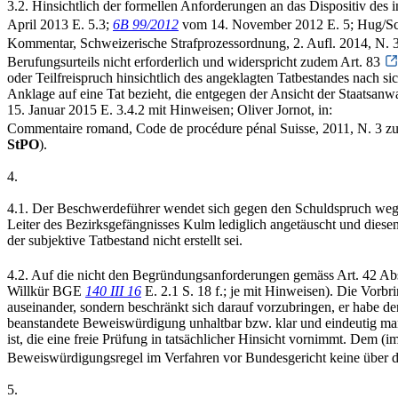
3.2. Hinsichtlich der formellen Anforderungen an das Dispositiv des 
April 2013 E. 5.3;
6B 99/2012
vom 14. November 2012 E. 5; Hug/Sche
Kommentar, Schweizerische Strafprozessordnung, 2. Aufl. 2014, N. 
Berufungsurteils nicht erforderlich und widerspricht zudem Art. 83
oder Teilfreispruch hinsichtlich des angeklagten Tatbestandes nach si
Anklage auf eine Tat bezieht, die entgegen der Ansicht der Staatsanwa
15. Januar 2015 E. 3.4.2 mit Hinweisen; Oliver Jornot, in:
Commentaire romand, Code de procédure pénal Suisse, 2011, N. 3 z
StPO
).
4.
4.1. Der Beschwerdeführer wendet sich gegen den Schuldspruch wegen 
Leiter des Bezirksgefängnisses Kulm lediglich angetäuscht und diesen
der subjektive Tatbestand nicht erstellt sei.
4.2. Auf die nicht den Begründungsanforderungen gemäss Art. 42 Ab
Willkür BGE
140 III 16
E. 2.1 S. 18 f.; je mit Hinweisen). Die Vorbr
auseinander, sondern beschränkt sich darauf vorzubringen, er habe den 
beanstandete Beweiswürdigung unhaltbar bzw. klar und eindeutig mang
ist, die eine freie Prüfung in tatsächlicher Hinsicht vornimmt. Dem
Beweiswürdigungsregel im Verfahren vor Bundesgericht keine über d
5.