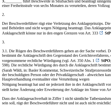
X.________ führt Beschwerde in Strafsachen und beantragt sinngemäs
einer Freiheitsstrafe von sechs Monaten zu verurteilen, deren Voll
2.
Der Beschwerdeführer rügt eine Verletzung des Anklageprinzips. Die 
und Behörden und nicht wegen Nötigung beantragt. Das Anklageprinzip
Anklageschrift könne nur in den engen Grenzen von Art. 333
St
3.
3.1. Die Rügen des Beschwerdeführers gehen an der Sache vorbei. De
bestimmt die Anklageschrift den Gegenstand des Gerichtsverfahrens, d
vorgenommene rechtliche Würdigung (vgl. Art. 350 Abs. 1
StPO
598). Die rechtliche Würdigung des durch die Anklageschrift bestimm
(Sarah Wildi, in: Basler Kommentar, Schweizerische Strafprozessordn
der beschuldigten Person oder der Privatklägerschaft - abweichen kan
Hauptverhandlung eventualiter eine Verurteilung wegen
Nötigung beantragt hat und sie jederzeit ihre in der Anklageschrift 
stellt keine Änderung oder Erweiterung der Anklage im Sinne von Ar
Dass der Anklagesachverhalt in Ziffer 1 nicht sämtliche Tatbestands
sein soll, rügt der Beschwerdeführer nicht und ist auch nicht ersichtlic