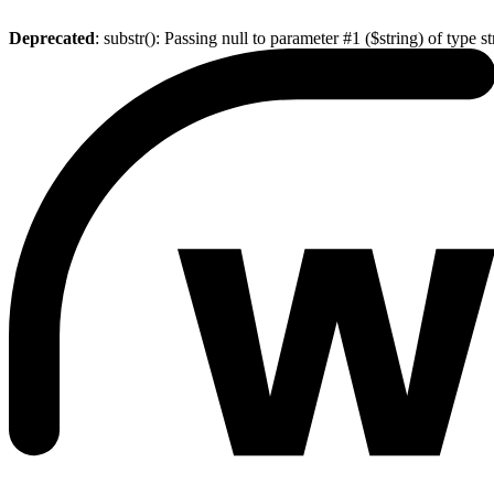
Deprecated
: substr(): Passing null to parameter #1 ($string) of type s