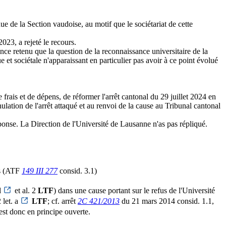
e de la Section vaudoise, au motif que le sociétariat de cette
023, a rejeté le recours.
tance retenu que la question de la reconnaissance universitaire de la
que et sociétale n'apparaissant en particulier pas avoir à ce point évolué
frais et de dépens, de réformer l'arrêt cantonal du 29 juillet 2024 en
lation de l'arrêt attaqué et au renvoi de la cause au Tribunal cantonal
onse. La Direction de l'Université de Lausanne n'as pas répliqué.
is (ATF
149 III 277
consid. 3.1)
 d
et al. 2
LTF
) dans une cause portant sur le refus de l'Université
 let. a
LTF
; cf. arrêt
2C 421/2013
du 21 mars 2014 consid. 1.1,
 est donc en principe ouverte.