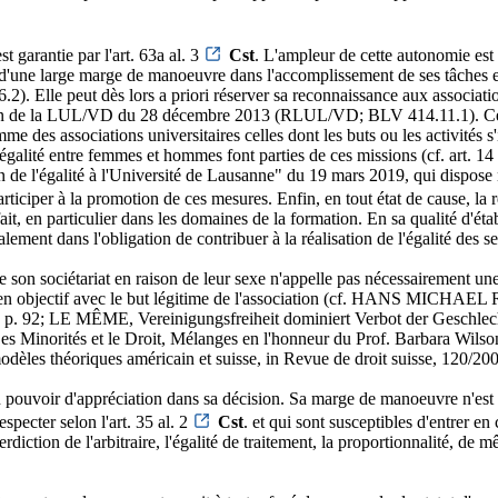
t garantie par l'art. 63a al. 3
Cst
. L'ampleur de cette autonomie est 
t d'une large marge de manoeuvre dans l'accomplissement de ses tâches et 
.2). Elle peut dès lors a priori réserver sa reconnaissance aux associati
ation de la LUL/VD du 28 décembre 2013 (RLUL/VD; BLV 414.11.1). Cette 
des associations universitaires celles dont les buts ou les activités s'i
e d'égalité entre femmes et hommes font parties de ces missions (cf. art
on de l'égalité à l'Université de Lausanne" du 19 mars 2019, qui dispos
rticiper à la promotion de ces mesures. Enfin, en tout état de cause, la re
fait, en particulier dans les domaines de la formation. En sa qualité d'ét
lement dans l'obligation de contribuer à la réalisation de l'égalité des 
 de son sociétariat en raison de leur sexe n'appelle pas nécessairement u
t un lien objectif avec le but légitime de l'association (cf. HANS MICH
2 p. 92; LE MÊME, Vereinigungsfreiheit dominiert Verbot der Gesch
in Les Minorités et le Droit, Mélanges en l'honneur du Prof. Barbara 
modèles théoriques américain et suisse, in Revue de droit suisse, 120/20
 pouvoir d'appréciation dans sa décision. Sa marge de manoeuvre n'est t
especter selon l'art. 35 al. 2
Cst
. et qui sont susceptibles d'entrer en
erdiction de l'arbitraire, l'égalité de traitement, la proportionnalité, de 