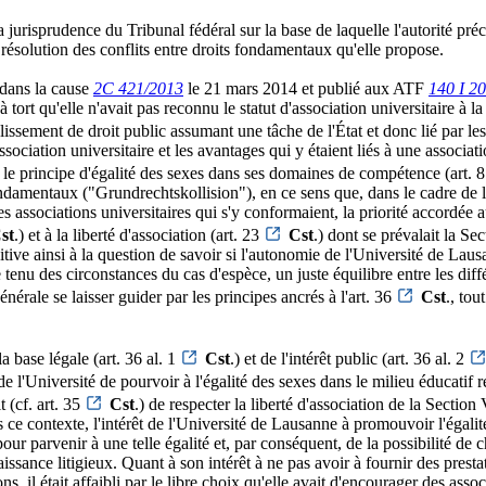
a jurisprudence du Tribunal fédéral sur la base de laquelle l'autorité pr
résolution des conflits entre droits fondamentaux qu'elle propose.
 dans la cause
2C 421/2013
le 21 mars 2014 et publié aux ATF
140 I 2
 tort qu'elle n'avait pas reconnu le statut d'association universitaire à l
blissement de droit public assumant une tâche de l'État et donc lié par le
ssociation universitaire et les avantages qui y étaient liés à une associat
 le principe d'égalité des sexes dans ses domaines de compétence (art. 8
fondamentaux ("Grundrechtskollision"), en ce sens que, dans le cadre de
es associations universitaires qui s'y conformaient, la priorité accordée au
st
.) et à la liberté d'association (art. 23
Cst
.) dont se prévalait la Se
tive ainsi à la question de savoir si l'autonomie de l'Université de Lausa
tenu des circonstances du cas d'espèce, un juste équilibre entre les diff
énérale se laisser guider par les principes ancrés à l'art. 36
Cst
., tou
a base légale (art. 36 al. 1
Cst
.) et de l'intérêt public (art. 36 al. 2
 de l'Université de pourvoir à l'égalité des sexes dans le milieu éducatif
t (cf. art. 35
Cst
.) de respecter la liberté d'association de la Section
 ce contexte, l'intérêt de l'Université de Lausanne à promouvoir l'égalité
 parvenir à une telle égalité et, par conséquent, de la possibilité de ch
aissance litigieux. Quant à son intérêt à ne pas avoir à fournir des prest
ns, il était affaibli par le libre choix qu'elle avait d'encourager des ass