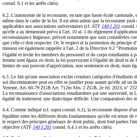
consid. 6.1 et les arrêts cités).
6.2. L'autonomie de la recourante, en tant que haute école cantonale, es
même dans le cadre de la loi. Il est ainsi admis que la recourante joui
applicables aux associations universitaires (cf. ATF
140 I 201
consid. 6
qu'elle a au demeurant prévu à l'art. 10 al. 1 du règlement d'applic
reconnaissance litigieuse, prévoit notamment que sont considérées comme 
que celle-ci doit respecter. Or, le respect et la promotion du princip
mission est également rappelée à l'art. 2 de la Directive 0.2 "Promoti
l'égalité et invite les membres du personnel et du corps estudiantin à pa
femme sont égaux en droit, la loi pourvoyant à l'égalité de droit et de 
limites de son pouvoir d'appréciation, non seulement en droit, mais éga
6.3. Le fait qu'une association exclut certaines catégories d'étudiants
soi discriminatoire peut en effet se justifier pour autant qu'elle ai
Vereine, Art. 60-79 ZGB Art. 712m Abs. 2 ZGB, 2e éd. 2023, n° 25
La reconnaissance d'associations estudiantines par une université, 
égalité de traitement: une dialectique difficile. Une comparaison des 
6.4. Comme indiqué (cf. supra consid. 6.2), la recourante dispose d'un
équilibre entre les différents droits fondamentaux qu'elle est tenue de r
le respect des principes généraux de droit public, dont font parties l'int
objective (ATF
140 I 201
consid. 6.4.1 et les arrêts cités).