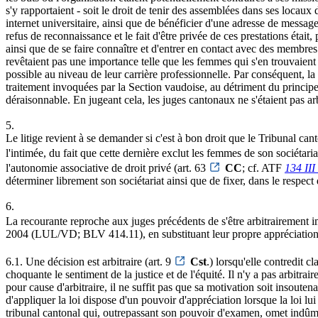
s'y rapportaient - soit le droit de tenir des assemblées dans ses locaux 
internet universitaire, ainsi que de bénéficier d'une adresse de message
refus de reconnaissance et le fait d'être privée de ces prestations était,
ainsi que de se faire connaître et d'entrer en contact avec des membres 
revêtaient pas une importance telle que les femmes qui s'en trouvaient 
possible au niveau de leur carrière professionnelle. Par conséquent, la p
traitement invoquées par la Section vaudoise, au détriment du principe 
déraisonnable. En jugeant cela, les juges cantonaux ne s'étaient pas 
5.
Le litige revient à se demander si c'est à bon droit que le Tribunal ca
l'intimée, du fait que cette dernière exclut les femmes de son sociétaria
l'autonomie associative de droit privé (art. 63
CC
; cf. ATF
134 III
déterminer librement son sociétariat ainsi que de fixer, dans le respect 
6.
La recourante reproche aux juges précédents de s'être arbitrairement i
2004 (LUL/VD; BLV 414.11), en substituant leur propre appréciation à 
6.1. Une décision est arbitraire (art. 9
Cst
.) lorsqu'elle contredit c
choquante le sentiment de la justice et de l'équité. Il n'y a pas arbitra
pour cause d'arbitraire, il ne suffit pas que sa motivation soit insoutena
d'appliquer la loi dispose d'un pouvoir d'appréciation lorsque la loi lui
tribunal cantonal qui, outrepassant son pouvoir d'examen, omet indûm