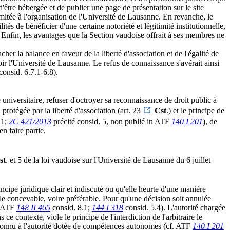
 d'être hébergée et de publier une page de présentation sur le site
limitée à l'organisation de l'Université de Lausanne. En revanche, le
ités de bénéficier d'une certaine notoriété et légitimité institutionnelle,
é. Enfin, les avantages que la Section vaudoise offrait à ses membres ne
cher la balance en faveur de la liberté d'association et de l'égalité de
oir l'Université de Lausanne. Le refus de connaissance s'avérait ainsi
consid. 6.7.1-6.8).
universitaire, refuser d'octroyer sa reconnaissance de droit public à
 protégée par la liberté d'association (art. 23
Cst
.) et le principe de
.1;
2C 421/2013
précité consid. 5, non publié in ATF
140 I 201
), de
n faire partie.
st
. et 5 de la loi vaudoise sur l'Université de Lausanne du 6 juillet
incipe juridique clair et indiscuté ou qu'elle heurte d'une manière
emble concevable, voire préférable. Pour qu'une décision soit annulée
f. ATF
148 II 465
consid. 8.1;
144 I 318
consid. 5.4). L'autorité chargée
e contexte, viole le principe de l'interdiction de l'arbitraire le
econnu à l'autorité dotée de compétences autonomes (cf. ATF
140 I 201