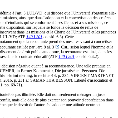
définie à l'art. 5 LUL/VD, qui dispose que l'Université s'organise elle-
missions, ainsi que dans l'adoption et la concrétisation des critères
ons d'étudiants qui se conforment à ses tâches et à ses missions, ce
disposition, sur laquelle se fonde la décision de refus de
nscrivent dans les missions et la Charte de l'Université et les principes
. 14 LUL/VD; ATF
140 I 201
consid. 6.3). Cette
e notamment que la recourante prend des mesures visant à concrétiser
courante est liée par l'art. 8 al. 3
Cst
., selon lequel l'homme et la
ablissement de droit public autonome, la recourante est ainsi, dans les
sexes dans le contexte éducatif (ATF
140 I 201
consid. 6.4.2).
ne décision négative quant à sa reconnaissance. Une telle pratique en
AEL RIEMER, in Berner Kommentar, Die juristischen Personen. Die
lechtsdiskrimi-nierung, in recht 2014, p. 234; VINCENT MARTENET,
Wilson, 2016, p. 231 s.; SAMANTHA BESSON, Liberté d'association et
01, pp. 69-71).
outefois pas illimitée. Elle doit non seulement ménager un juste
 conflit, mais elle doit de plus exercer son pouvoir d'appréciation dans
même que le devoir de l'autorité d'adopter une attitude neutre et