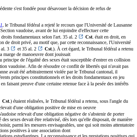
écédente s'est fondée pour désavouer la décision de refus de
01
, le Tribunal fédéral a rejeté le recours que l'Université de Lausanne
a Section vaudoise, avant de lui enjoindre d'effectuer cette
s droits fondamentaux selon l'art. 35 al. 2
Cst
. était en droit, en
ion de droit privé, au motif que, par cette reconnaissance, l'Université
 al. 3
et 35 al. 2
Cst
.). À cet égard, le Tribunal fédéral a retenu
 la marge de manoeuvre dont jouissait
 principe de l'égalité des sexes était susceptible d'entrer en collision
ction vaudoise. Afin de résoudre ce conflit de libertés qui n'avait pas
nne avait été arbitrairement violée par le Tribunal cantonal, il
érents principes constitutionnels et les droits fondamentaux en jeu
t en faisant preuve d'une certaine retenue face à la pesée des intérêts
Cst
.) étaient réalisées, le Tribunal fédéral a retenu, sous l'angle du
 relevait d'une obligation positive de mise en oeuvre
 Vaudoise relevait d'une obligation négative de s'abstenir de porter
 des sexes devait être relativisé, dès lors qu'elle disposait, de manière
oisir, parmi les mesures envisageables, une qui soit moins attentatoire
ations positives à une association dont
ociations estudiantines. La reconnaissance et les prestations positives qui