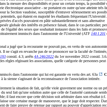
dans la mesure des disponibilités et pour un certain temps, la possibilité
rie électronique associative - ne portaient en outre qu'une atteinte très 
 pour la Section vaudoise, susceptible d'entraver sérieusement ses possibil
potentiels, qui étaient en majorité les étudiants fréquentant l'Universit
privées d'accès pouvaient en pâtir substantiellement et sans alternative
esée globale des intérêts en présence faisait, dans le cas particulier, pen
de l'égalité des sexes que souhaitait instaurer dans les faits et promouv
arbitrairement immiscés dans l'autonomie de l'Université (ATF
140 I 201
ntonal a jugé que la recourante ne pouvait pas, en vertu de son autonomie 
t. Il ne s'agit en revanche pas de se prononcer sur la faculté de l'intimée,
 193
consid. 4.3; arrêts
4A 246/2022
du 1er novembre 2022 consid. 3.6
des règles régissant les associations, quelle catégorie de personnes peut e
mmiscés dans l'autonomie qui lui est garantie en vertu des art. 63a
C
la sienne s'agissant de la reconnaissance de l'association intimée.
lairement la situation de fait, qu'elle viole gravement une norme ou un pr
ire du seul fait qu'une solution autre que celle de l'autorité cantonale s
ble; il faut encore que cette décision soit arbitraire dans son résultat (c
 laisse une certaine marge de manoeuvre, que le juge doit respecter. Dans c
ent de faire preuve de retenue par rapport au pouvoir d'appréciation r