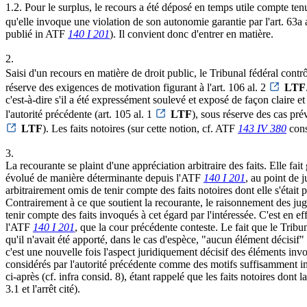
1.2. Pour le surplus, le recours a été déposé en temps utile compte tenu 
qu'elle invoque une violation de son autonomie garantie par l'art. 63a 
publié in ATF
140 I 201
). Il convient donc d'entrer en matière.
2.
Saisi d'un recours en matière de droit public, le Tribunal fédéral contrô
réserve des exigences de motivation figurant à l'art. 106 al. 2
LTF
c'est-à-dire s'il a été expressément soulevé et exposé de façon claire et
l'autorité précédente (art. 105 al. 1
LTF
), sous réserve des cas prév
LTF
). Les faits notoires (sur cette notion, cf. ATF
143 IV 380
cons
3.
La recourante se plaint d'une appréciation arbitraire des faits. Elle fait
évolué de manière déterminante depuis l'ATF
140 I 201
, au point de j
arbitrairement omis de tenir compte des faits notoires dont elle s'était
Contrairement à ce que soutient la recourante, le raisonnement des juge
tenir compte des faits invoqués à cet égard par l'intéressée. C'est en e
l'ATF
140 I 201
, que la cour précédente conteste. Le fait que le Tribu
qu'il n'avait été apporté, dans le cas d'espèce, "aucun élément décisif"
c'est une nouvelle fois l'aspect juridiquement décisif des éléments invoq
considérés par l'autorité précédente comme des motifs suffisamment im
ci-après (cf. infra consid. 8), étant rappelé que les faits notoires dont
3.1 et l'arrêt cité).