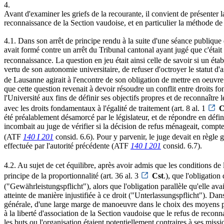
4.
Avant d'examiner les griefs de la recourante, il convient de présenter l
reconnaissance de la Section vaudoise, et en particulier la méthode de 
4.1. Dans son arrêt de principe rendu à la suite d'une séance publique
avait formé contre un arrêt du Tribunal cantonal ayant jugé que c'était à
reconnaissance. La question en jeu était ainsi celle de savoir si un éta
vertu de son autonomie universitaire, de refuser d'octroyer le statut d'a
de Lausanne agirait à l'encontre de son obligation de mettre en oeuvre
que cette question revenait à devoir résoudre un conflit entre droits 
l'Université aux fins de définir ses objectifs propres et de reconnaître l
avec les droits fondamentaux à l'égalité de traitement (art. 8 al. 1
C
été préalablement désamorcé par le législateur, et de répondre en défini
incombait au juge de vérifier si la décision de refus ménageait, compte 
(ATF
140 I 201
consid. 6.6). Pour y parvenir, le juge devait en règle g
effectuée par l'autorité précédente (ATF
140 I 201
consid. 6.7).
4.2. Au sujet de cet équilibre, après avoir admis que les conditions de l
principe de la proportionnalité (art. 36 al. 3
Cst
.), que l'obligation
("Gewährleistungspflicht"), alors que l'obligation parallèle qu'elle avai
atteinte de manière injustifiée à ce droit ("Unterlassungspflicht"). Dans
générale, d'une large marge de manoeuvre dans le choix des moyens pour
à la liberté d'association de la Section vaudoise que le refus de reconn
les buts ou l'organisation étaient potentiellement contraires à ses missio