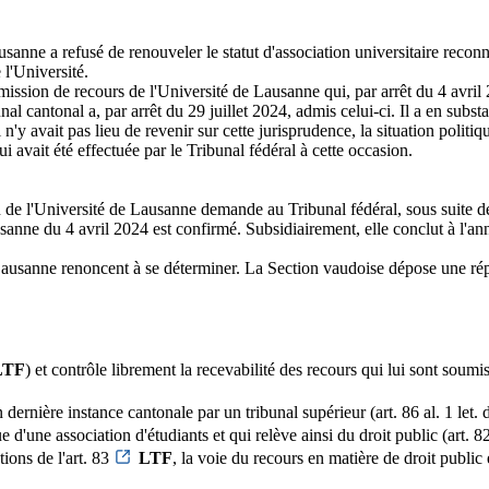
anne a refusé de renouveler le statut d'association universitaire reconnu
 l'Université.
ssion de recours de l'Université de Lausanne qui, par arrêt du 4 avril 2
unal cantonal a, par arrêt du 29 juillet 2024, admis celui-ci. Il a en subs
l n'y avait pas lieu de revenir sur cette jurisprudence, la situation politi
ui avait été effectuée par le Tribunal fédéral à cette occasion.
n de l'Université de Lausanne demande au Tribunal fédéral, sous suite de 
anne du 4 avril 2024 est confirmé. Subsidiairement, elle conclut à l'annu
Lausanne renoncent à se déterminer. La Section vaudoise dépose une rép
LTF
) et contrôle librement la recevabilité des recours qui lui sont soum
 dernière instance cantonale par un tribunal supérieur (art. 86 al. 1 let.
d'une association d'étudiants et qui relève ainsi du droit public (art. 82
ions de l'art. 83
LTF
, la voie du recours en matière de droit public