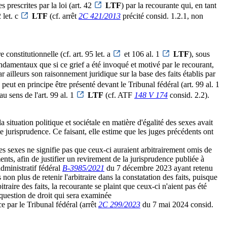
s prescrites par la loi (art. 42
LTF
) par la recourante qui, en tant
 let. c
LTF
(cf. arrêt
2C 421/2013
précité consid. 1.2.1, non
 constitutionnelle (cf. art. 95 let. a
et 106 al. 1
LTF
), sous
fondamentaux que si ce grief a été invoqué et motivé par le recourant,
r ailleurs son raisonnement juridique sur la base des faits établis par
eut en principe être présenté devant le Tribunal fédéral (art. 99 al. 1
 sens de l'art. 99 al. 1
LTF
(cf. ATF
148 V 174
consid. 2.2).
a situation politique et sociétale en matière d'égalité des sexes avait
tte jurisprudence. Ce faisant, elle estime que les juges précédents ont
des sexes ne signifie pas que ceux-ci auraient arbitrairement omis de
ents, afin de justifier un revirement de la jurisprudence publiée à
administratif fédéral
B-3985/2021
du 7 décembre 2023 ayant retenu
non plus de retenir l'arbitraire dans la constatation des faits, puisque
raire des faits, la recourante se plaint que ceux-ci n'aient pas été
question de droit qui sera examinée
ce par le Tribunal fédéral (arrêt
2C 299/2023
du 7 mai 2024 consid.