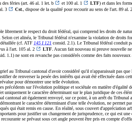
des féries (art. 46 al. 1 let. b
et 100 al. 1
LTF
) et dans les forme
al. 3
Cst
., dispose de la qualité pour recourir au sens de l'art. 89 al. 2
le librement le respect du droit fédéral, qui comprend les droits de nature
. Selon cet alinéa, le Tribunal fédéral n'examine la violation de droits 
 détaillée (cf. ATF
145 I 121
consid. 2.1). Le Tribunal fédéral conduit pa
us à l'art. 105 al. 2
LTF
. Aucun fait nouveau ni preuve nouvelle ne p
id. 1.1) ne sont en revanche pas considérés comme des faits nouveaux au
 grief au Tribunal cantonal d'avoir considéré qu'il n'apparaissait pas que l
ustifier de renverser la pesée des intérêts qui avait été effectuée dans ce
 prévalue pour démontrer une telle évolution.
s précédents sur l'évolution politique et sociétale en matière d'égalité 
ffet uniquement le caractère déterminant sur le plan juridique de ces élém
nal cantonal ait également renvoyé, sur ce point, à un arrêt du Tribunal 
 démontrant le caractère déterminant d'une telle évolution, ne permet pas 
ués qui était remis en cause. En réalité, sous couvert d'appréciation arbit
portants pour justifier un changement de jurisprudence, ce qui est une 
 la recourante se prévaut sous cet angle peuvent être pris en compte d'offi