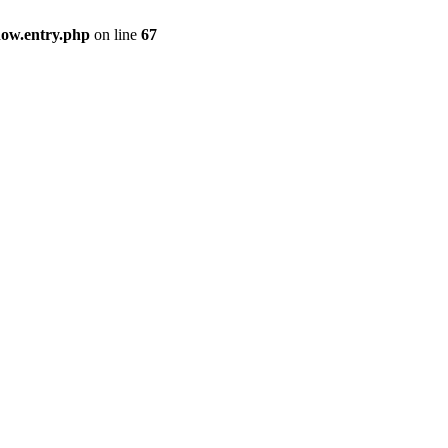
how.entry.php
on line
67