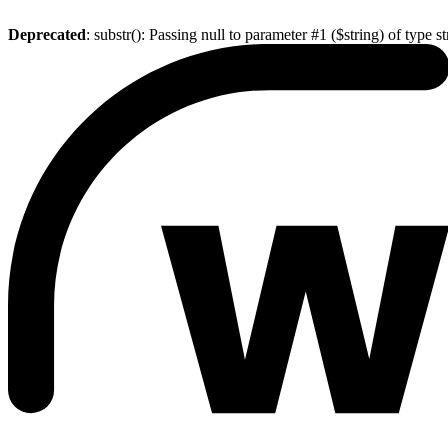
Deprecated
: substr(): Passing null to parameter #1 ($string) of type s