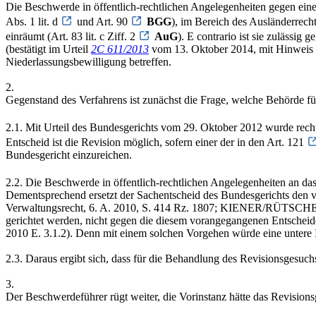
Die Beschwerde in öffentlich-rechtlichen Angelegenheiten gegen einen 
Abs. 1 lit. d
und Art. 90
BGG
), im Bereich des Ausländerrech
einräumt (Art. 83 lit. c Ziff. 2
AuG
). E contrario ist sie zulässi
(bestätigt im Urteil
2C 611/2013
vom 13. Oktober 2014, mit Hinwei
Niederlassungsbewilligung betreffen.
2.
Gegenstand des Verfahrens ist zunächst die Frage, welche Behörde fü
2.1. Mit Urteil des Bundesgerichts vom 29. Oktober 2012 wurde recht
Entscheid ist die Revision möglich, sofern einer der in den Art. 121
Bundesgericht einzureichen.
2.2. Die Beschwerde in öffentlich-rechtlichen Angelegenheiten an das
Dementsprechend ersetzt der Sachentscheid des Bundesgerichts den 
Verwaltungsrecht, 6. A. 2010, S. 414 Rz. 1807; KIENER/RÜTSCHE/KU
gerichtet werden, nicht gegen die diesem vorangegangenen Entschei
2010 E. 3.1.2). Denn mit einem solchen Vorgehen würde eine untere I
2.3. Daraus ergibt sich, dass für die Behandlung des Revisionsgesuch
3.
Der Beschwerdeführer rügt weiter, die Vorinstanz hätte das Revision