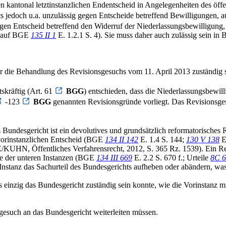
kantonal letztinstanzlichen Endentscheid in Angelegenheiten des öffentl
ts jedoch u.a. unzulässig gegen Entscheide betreffend Bewilligungen,
g gegen Entscheid betreffend den Widerruf der Niederlassungsbewilligung
s auf BGE
135 II 1
E. 1.2.1 S. 4). Sie muss daher auch zulässig sein in
r die Behandlung des Revisionsgesuchs vom 11. April 2013 zuständig s
skräftig (Art. 61
BGG
) entschieden, dass die Niederlassungsbewi
-123
BGG
genannten Revisionsgründe vorliegt. Das Revisionsgesu
 Bundesgericht ist ein devolutives und grundsätzlich reformatorisches 
vorinstanzlichen Entscheid (BGE
134 II 142
E. 1.4 S. 144;
130 V 138
E
HN, Öffentliches Verfahrensrecht, 2012, S. 365 Rz. 1539). Ein Revi
de der unteren Instanzen (BGE
134 III 669
E. 2.2 S. 670 f.; Urteile
8C 6
nstanz das Sachurteil des Bundesgerichts aufheben oder abändern, was 
s einzig das Bundesgericht zuständig sein konnte, wie die Vorinstanz m
sgesuch an das Bundesgericht weiterleiten müssen.