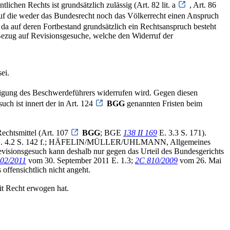
ichen Rechts ist grundsätzlich zulässig (Art. 82 lit. a
, Art. 86
 auf die weder das Bundesrecht noch das Völkerrecht einen Anspruch
, da auf deren Fortbestand grundsätzlich ein Rechtsanspruch besteht
 Bezug auf Revisionsgesuche, welche den Widerruf der
ei.
lligung des Beschwerdeführers widerrufen wird. Gegen diesen
ch ist innert der in Art. 124
BGG
genannten Fristen beim
Rechtsmittel (Art. 107
BGG
; BGE
138 II 169
E. 3.3 S. 171).
. 4.2 S. 142 f.; HÄFELIN/MÜLLER/UHLMANN, Allgemeines
sionsgesuch kann deshalb nur gegen das Urteil des Bundesgerichts
02/2011
vom 30. September 2011 E. 1.3;
2C 810/2009
vom 26. Mai
offensichtlich nicht angeht.
it Recht erwogen hat.