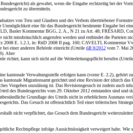
s Bundesgericht) als gewahrt, wenn die Eingabe rechtzeitig bei der Vor
ndesgericht zu übermitteln.
satzes von Treu und Glauben und des Verbots übertriebener Formstreng
er Unmöglichkeit eine für das Bundesgericht bestimmte Eingabe bei ein
 Basler Kommentar BGG, 2. A., N 21 zu Art. 48; FRÉSARD, Comment
r nicht missbräuchlich angerufen werden und entbindet die Parteien nic
 2008 E. 1.2.1, in: RtiD 2008 II pag. 160; CAVELTI, Kommentar VwVG,
 bei einer anderen Behörde einreicht (Urteile
6B 9/2012
vom 7. Mai 2
8). Aber
e richtet, kann sich nicht auf die Weiterleitungspflicht berufen (Urteil
 eine kantonale Verwaltungsstelle erfolgen kann (vorne E. 2.2), gehört
s kantonale Migrationsamt gerichtet und eine Revision der (durch das
lches Vorgehen unzulässig ist. Das Revisionsgesuch ist zudem auch inha
 Urteil des Bundesgerichts vom 29. Oktober 2012 entstanden sind und d
ie tatbeständliche Grundlage des Urteils nicht in erheblichem Ausmass ver
desgerichts. Das Gesuch ist offensichtlich Teil einer trölerischen Strateg
eshalb nicht verpflichtet, das Gesuch dem Bundesgericht weiterzuleiten
geltliche Rechtspflege infolge Aussichtslosigkeit verweigert habe. Wi