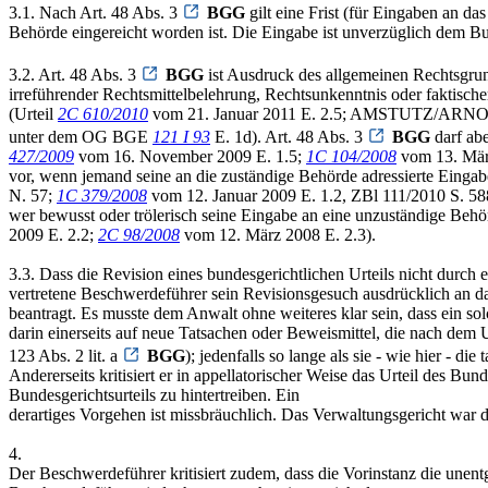
3.1. Nach Art. 48 Abs. 3
BGG
gilt eine Frist (für Eingaben an da
Behörde eingereicht worden ist. Die Eingabe ist unverzüglich dem Bu
3.2. Art. 48 Abs. 3
BGG
ist Ausdruck des allgemeinen Rechtsgrund
irreführender Rechtsmittelbelehrung, Rechtsunkenntnis oder faktisch
(Urteil
2C 610/2010
vom 21. Januar 2011 E. 2.5; AMSTUTZ/ARNOLD,
unter dem OG BGE
121 I 93
E. 1d). Art. 48 Abs. 3
BGG
darf abe
427/2009
vom 16. November 2009 E. 1.5;
1C 104/2008
vom 13. März
vor, wenn jemand seine an die zuständige Behörde adressierte Eingabe
N. 57;
1C 379/2008
vom 12. Januar 2009 E. 1.2, ZBl 111/2010 S. 58
wer bewusst oder trölerisch seine Eingabe an eine unzuständige Behörd
2009 E. 2.2;
2C 98/2008
vom 12. März 2008 E. 2.3).
3.3. Dass die Revision eines bundesgerichtlichen Urteils nicht durch
vertretene Beschwerdeführer sein Revisionsgesuch ausdrücklich an da
beantragt. Es musste dem Anwalt ohne weiteres klar sein, dass ein so
darin einerseits auf neue Tatsachen oder Beweismittel, die nach dem
123 Abs. 2 lit. a
BGG
); jedenfalls so lange als sie - wie hier - d
Andererseits kritisiert er in appellatorischer Weise das Urteil des Bun
Bundesgerichtsurteils zu hintertreiben. Ein
derartiges Vorgehen ist missbräuchlich. Das Verwaltungsgericht war d
4.
Der Beschwerdeführer kritisiert zudem, dass die Vorinstanz die unent