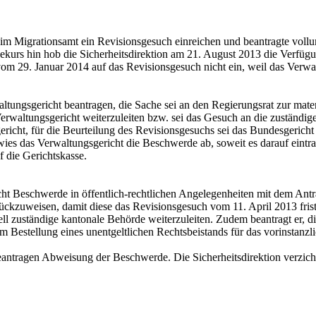
beim Migrationsamt ein Revisionsgesuch einreichen und beantragte vo
Rekurs hin hob die Sicherheitsdirektion am 21. August 2013 die Verfü
 vom 29. Januar 2014 auf das Revisionsgesuch nicht ein, weil das Verw
ungsgericht beantragen, die Sache sei an den Regierungsrat zur mate
erwaltungsgericht weiterzuleiten bzw. sei das Gesuch an die zuständig
cht, für die Beurteilung des Revisionsgesuchs sei das Bundesgericht z
s das Verwaltungsgericht die Beschwerde ab, soweit es darauf eintrat
f die Gerichtskasse.
 Beschwerde in öffentlich-rechtlichen Angelegenheiten mit dem Antra
kzuweisen, damit diese das Revisionsgesuch vom 11. April 2013 fristw
ll zuständige kantonale Behörde weiterzuleiten. Zudem beantragt er, d
 Bestellung eines unentgeltlichen Rechtsbeistands für das vorinstanzl
antragen Abweisung der Beschwerde. Die Sicherheitsdirektion verzicht