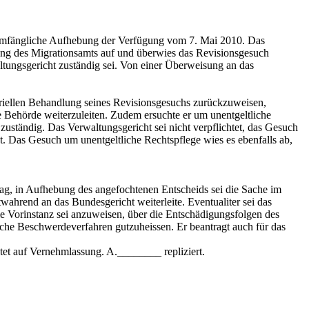
llumfängliche Aufhebung der Verfügung vom 7. Mai 2010. Das
gung des Migrationsamts auf und überwies das Revisionsgesuch
altungsgericht zuständig sei. Von einer Überweisung an das
riellen Behandlung seines Revisionsgesuchs zurückzuweisen,
e Behörde weiterzuleiten. Zudem ersuchte er um unentgeltliche
uständig. Das Verwaltungsgericht sei nicht verpflichtet, das Gesuch
. Das Gesuch um unentgeltliche Rechtspflege wies es ebenfalls ab,
g, in Aufhebung des angefochtenen Entscheids sei die Sache im
ahrend an das Bundesgericht weiterleite. Eventualiter sei das
ie Vorinstanz sei anzuweisen, über die Entschädigungsfolgen des
iche Beschwerdeverfahren gutzuheissen. Er beantragt auch für das
et auf Vernehmlassung. A.________ repliziert.