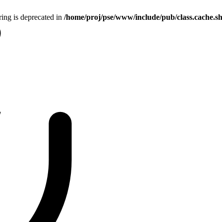
tring is deprecated in
/home/proj/pse/www/include/pub/class.cache.s