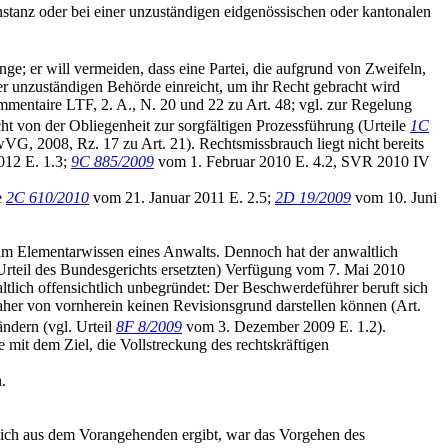
instanz oder bei einer unzuständigen eidgenössischen oder kantonalen
e; er will vermeiden, dass eine Partei, die aufgrund von Zweifeln,
er unzuständigen Behörde einreicht, um ihr Recht gebracht wird
aire LTF, 2. A., N. 20 und 22 zu Art. 48; vgl. zur Regelung
ht von der Obliegenheit zur sorgfältigen Prozessführung (Urteile
1C
 2008, Rz. 17 zu Art. 21). Rechtsmissbrauch liegt nicht bereits
012 E. 1.3;
9C 885/2009
vom 1. Februar 2010 E. 4.2, SVR 2010 IV
e
2C 610/2010
vom 21. Januar 2011 E. 2.5;
2D 19/2009
vom 10. Juni
 zum Elementarwissen eines Anwalts. Dennoch hat der anwaltlich
 Urteil des Bundesgerichts ersetzten) Verfügung vom 7. Mai 2010
ltlich offensichtlich unbegründet: Der Beschwerdeführer beruft sich
aher von vornherein keinen Revisionsgrund darstellen können (Art.
ändern (vgl. Urteil
8F 8/2009
vom 3. Dezember 2009 E. 1.2).
ie mit dem Ziel, die Vollstreckung des rechtskräftigen
.
e sich aus dem Vorangehenden ergibt, war das Vorgehen des