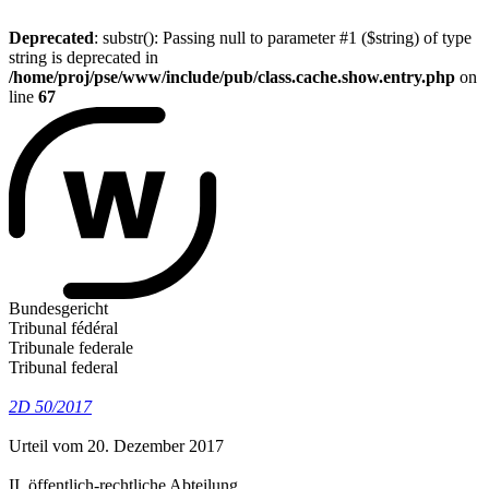
Deprecated
: substr(): Passing null to parameter #1 ($string) of type
string is deprecated in
/home/proj/pse/www/include/pub/class.cache.show.entry.php
on
line
67
Bundesgericht
Tribunal fédéral
Tribunale federale
Tribunal federal
2D 50/2017
Urteil vom 20. Dezember 2017
II. öffentlich-rechtliche Abteilung