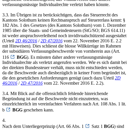
verfassungsmässige Individualrechte verletzt haben könnte.
3.3. Im Übrigen ist zu berücksichtigen, dass das Steuerrecht des
Kantons Solothurn keinen Rechtsanspruch auf Steuererlass kennt: §
182 Abs. 1 des Gesetzes (des Kantons Solothurn) vom 1. Dezember
1985 über die Staats- und Gemeindesteuern (StG/SO; BGS 614.11)
ist weder anspruchsverleihend noch invidivualschützend ausgestaltet
(Urteil
2D 46/2016
/
2D 47/2016
vom 22. November 2016 E. 2.2
mit Hinweisen). Dies schliesst die blosse Willkürrüge im Rahmen
der subsidiären Verfassungsbeschwerde von vornherein aus (Art.
116
BGG
). Es müssten daher andere verfassungsmässige
Individualrechte als verletzt angerufen werden. Wie es sich damit bei
der direkten Bundessteuer verhält, muss nicht entschieden werden,
da die Beschwerde auch diesbezüglich in keiner Form begründet ist,
die den gesetzlichen Anforderungen genügt (auch dazu Urteil
2D
46/2016
/
2D 47/2016
vom 22. November 2016 E. 2.2).
3.4. Mit Blick auf die offensichtlich fehlende hinreichende
Begründung ist auf die Beschwerde nicht einzutreten, was
einzelrichterlich im vereinfachten Verfahren nach Art. 108 Abs. 1 lit.
b
BGG
geschehen kann.
4.
Nach dem Unterliegerprinzip (Art. 66 Abs. 1
Satz 1
BGG
) sind