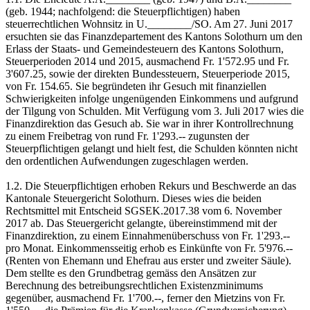
(geb. 1944; nachfolgend: die Steuerpflichtigen) haben
steuerrechtlichen Wohnsitz in U.________/SO. Am 27. Juni 2017
ersuchten sie das Finanzdepartement des Kantons Solothurn um den
Erlass der Staats- und Gemeindesteuern des Kantons Solothurn,
Steuerperioden 2014 und 2015, ausmachend Fr. 1'572.95 und Fr.
3'607.25, sowie der direkten Bundessteuern, Steuerperiode 2015,
von Fr. 154.65. Sie begründeten ihr Gesuch mit finanziellen
Schwierigkeiten infolge ungenügenden Einkommens und aufgrund
der Tilgung von Schulden. Mit Verfügung vom 3. Juli 2017 wies die
Finanzdirektion das Gesuch ab. Sie war in ihrer Kontrollrechnung
zu einem Freibetrag von rund Fr. 1'293.-- zugunsten der
Steuerpflichtigen gelangt und hielt fest, die Schulden könnten nicht
den ordentlichen Aufwendungen zugeschlagen werden.
1.2. Die Steuerpflichtigen erhoben Rekurs und Beschwerde an das
Kantonale Steuergericht Solothurn. Dieses wies die beiden
Rechtsmittel mit Entscheid SGSEK.2017.38 vom 6. November
2017 ab. Das Steuergericht gelangte, übereinstimmend mit der
Finanzdirektion, zu einem Einnahmenüberschuss von Fr. 1'293.--
pro Monat. Einkommensseitig erhob es Einkünfte von Fr. 5'976.--
(Renten von Ehemann und Ehefrau aus erster und zweiter Säule).
Dem stellte es den Grundbetrag gemäss den Ansätzen zur
Berechnung des betreibungsrechtlichen Existenzminimums
gegenüber, ausmachend Fr. 1'700.--, ferner den Mietzins von Fr.