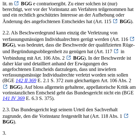
lit. m
BGG
e contrarioergibt. Zu einer solchen ist (nur)
berechtigt, wer vor der Vorinstanz am Verfahren teilgenommen hat
und ein rechtlich geschütztes Interesse an der Aufhebung oder
Änderung des angefochtenen Entscheides hat (Art. 115
BGG
).
2.2. Als Beschwerdegrund kann einzig die Verletzung von
verfassungsmässigen Individualrechten gerügt werden (Art. 116
BGG
), was bedeutet, dass die Beschwerde der qualifizierten Rüge-
und Begründungsobliegenheit zu genügen hat (Art. 117
in
Verbindung mit Art. 106 Abs. 2
BGG
). In der Beschwerde ist
daher klar und detailliert anhand der Erwägungen des
angefochtenen Entscheids darzulegen, dass und inwiefern
verfassungsmässige Individualrechte verletzt worden sein sollen
(BGE
142 II 369
E. 2.1 S. 372 zum gleichartigen Art. 106 Abs. 2
BGG
). Auf bloss allgemein gehaltene, appellatorische Kritik am
vorinstanzlichen Entscheid geht das Bundesgericht nicht ein (BGE
141 IV 369
E. 6.3 S. 375).
2.3. Das Bundesgericht legt seinem Urteil den Sachverhalt
zugrunde, den die Vorinstanz festgestellt hat (Art. 118 Abs. 1
BGG
).
3.