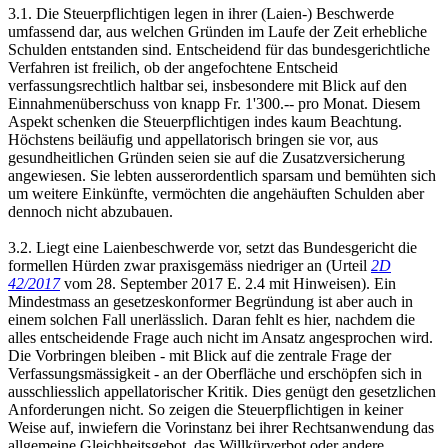
3.1. Die Steuerpflichtigen legen in ihrer (Laien-) Beschwerde
umfassend dar, aus welchen Gründen im Laufe der Zeit erhebliche
Schulden entstanden sind. Entscheidend für das bundesgerichtliche
Verfahren ist freilich, ob der angefochtene Entscheid
verfassungsrechtlich haltbar sei, insbesondere mit Blick auf den
Einnahmenüberschuss von knapp Fr. 1'300.-- pro Monat. Diesem
Aspekt schenken die Steuerpflichtigen indes kaum Beachtung.
Höchstens beiläufig und appellatorisch bringen sie vor, aus
gesundheitlichen Gründen seien sie auf die Zusatzversicherung
angewiesen. Sie lebten ausserordentlich sparsam und bemühten sich
um weitere Einkünfte, vermöchten die angehäuften Schulden aber
dennoch nicht abzubauen.
3.2. Liegt eine Laienbeschwerde vor, setzt das Bundesgericht die
formellen Hürden zwar praxisgemäss niedriger an (Urteil
2D
42/2017
vom 28. September 2017 E. 2.4 mit Hinweisen). Ein
Mindestmass an gesetzeskonformer Begründung ist aber auch in
einem solchen Fall unerlässlich. Daran fehlt es hier, nachdem die
alles entscheidende Frage auch nicht im Ansatz angesprochen wird.
Die Vorbringen bleiben - mit Blick auf die zentrale Frage der
Verfassungsmässigkeit - an der Oberfläche und erschöpfen sich in
ausschliesslich appellatorischer Kritik. Dies genügt den gesetzlichen
Anforderungen nicht. So zeigen die Steuerpflichtigen in keiner
Weise auf, inwiefern die Vorinstanz bei ihrer Rechtsanwendung das
allgemeine Gleichheitsgebot, das Willkürverbot oder andere