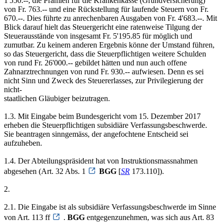
1'550.--, die Prämien für die Krankenkasse (Grundversicherung)
von Fr. 763.-- und eine Rückstellung für laufende Steuern von Fr.
670.--. Dies führte zu anrechenbaren Ausgaben von Fr. 4'683.--. Mit
Blick darauf hielt das Steuergericht eine ratenweise Tilgung der
Steuerausstände von insgesamt Fr. 5'195.85 für möglich und
zumutbar. Zu keinem anderen Ergebnis könne der Umstand führen,
so das Steuergericht, dass die Steuerpflichtigen weitere Schulden
von rund Fr. 26'000.-- gebildet hätten und nun auch offene
Zahnarztrechnungen von rund Fr. 930.-- aufwiesen. Denn es sei
nicht Sinn und Zweck des Steuererlasses, zur Privilegierung der
nicht-
staatlichen Gläubiger beizutragen.
1.3. Mit Eingabe beim Bundesgericht vom 15. Dezember 2017
erheben die Steuerpflichtigen subsidiäre Verfassungsbeschwerde.
Sie beantragen sinngemäss, der angefochtene Entscheid sei
aufzuheben.
1.4. Der Abteilungspräsident hat von Instruktionsmassnahmen
abgesehen (Art. 32 Abs. 1
BGG
[
SR
173.110]).
2.
2.1. Die Eingabe ist als subsidiäre Verfassungsbeschwerde im Sinne
von Art. 113 ff
.
BGG
entgegenzunehmen, was sich aus Art. 83