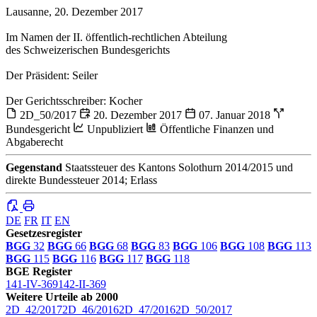
Lausanne, 20. Dezember 2017
Im Namen der II. öffentlich-rechtlichen Abteilung
des Schweizerischen Bundesgerichts
Der Präsident: Seiler
Der Gerichtsschreiber: Kocher
2D_50/2017
20. Dezember 2017
07. Januar 2018
Bundesgericht
Unpubliziert
Öffentliche Finanzen und
Abgaberecht
Gegenstand
Staatssteuer des Kantons Solothurn 2014/2015 und
direkte Bundessteuer 2014; Erlass
DE
FR
IT
EN
Gesetzesregister
BGG
32
BGG
66
BGG
68
BGG
83
BGG
106
BGG
108
BGG
113
BGG
115
BGG
116
BGG
117
BGG
118
BGE Register
141-IV-369
142-II-369
Weitere Urteile ab 2000
2D_42/2017
2D_46/2016
2D_47/2016
2D_50/2017