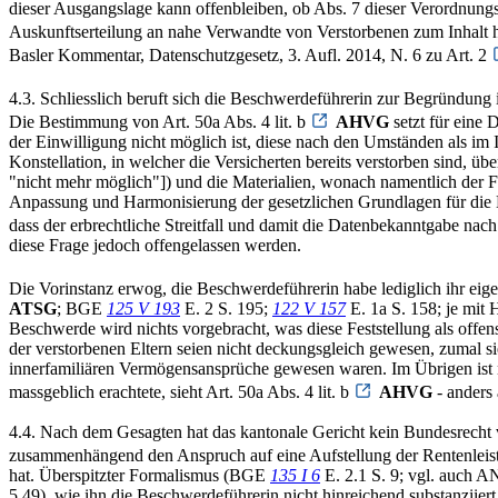
dieser Ausgangslage kann offenbleiben, ob Abs. 7 dieser Verordnung
Auskunftserteilung an nahe Verwandte von Verstorbenen zum Inhalt 
Basler Kommentar, Datenschutzgesetz, 3. Aufl. 2014, N. 6 zu Art. 2
4.3. Schliesslich beruft sich die Beschwerdeführerin zur Begründung i
Die Bestimmung von Art. 50a Abs. 4 lit. b
AHVG
setzt für eine 
der Einwilligung nicht möglich ist, diese nach den Umständen als im 
Konstellation, in welcher die Versicherten bereits verstorben sind,
"nicht mehr möglich"]) und die Materialien, wonach namentlich der F
Anpassung und Harmonisierung der gesetzlichen Grundlagen für die 
dass der erbrechtliche Streitfall und damit die Datenbekanntgabe nach 
diese Frage jedoch offengelassen werden.
Die Vorinstanz erwog, die Beschwerdeführerin habe lediglich ihr eigen
ATSG
; BGE
125 V 193
E. 2 S. 195;
122 V 157
E. 1a S. 158; je mit H
Beschwerde wird nichts vorgebracht, was diese Feststellung als offens
der verstorbenen Eltern seien nicht deckungsgleich gewesen, zumal 
innerfamiliären Vermögensansprüche gewesen waren. Im Übrigen ist nic
massgeblich erachtete, sieht Art. 50a Abs. 4 lit. b
AHVG
- anders 
4.4. Nach dem Gesagten hat das kantonale Gericht kein Bundesrecht 
zusammenhängend den Anspruch auf eine Aufstellung der Rentenleistun
hat. Überspitzter Formalismus (BGE
135 I 6
E. 2.1 S. 9; vgl. auch 
5.49), wie ihn die Beschwerdeführerin nicht hinreichend substanziier