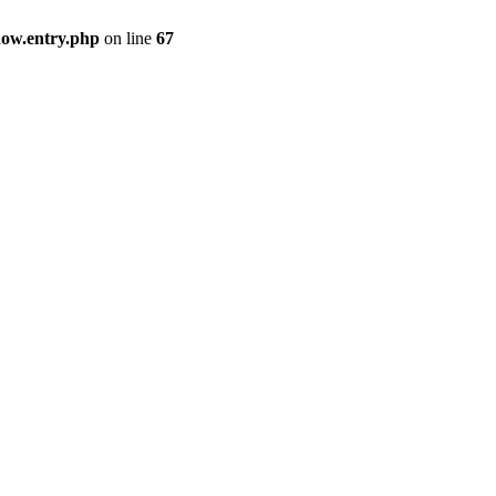
how.entry.php
on line
67