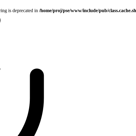
tring is deprecated in
/home/proj/pse/www/include/pub/class.cache.s