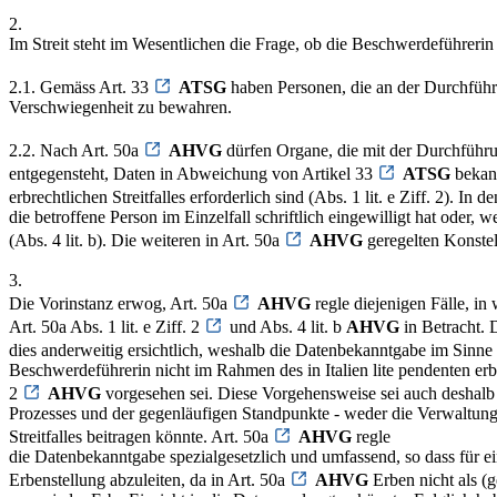
2.
Im Streit steht im Wesentlichen die Frage, ob die Beschwerdeführerin
2.1. Gemäss Art. 33
ATSG
haben Personen, die an der Durchführu
Verschwiegenheit zu bewahren.
2.2. Nach Art. 50a
AHVG
dürfen Organe, die mit der Durchführun
entgegensteht, Daten in Abweichung von Artikel 33
ATSG
bekann
erbrechtlichen Streitfalles erforderlich sind (Abs. 1 lit. e Ziff. 2). 
die betroffene Person im Einzelfall schriftlich eingewilligt hat oder
(Abs. 4 lit. b). Die weiteren in Art. 50a
AHVG
geregelten Konstell
3.
Die Vorinstanz erwog, Art. 50a
AHVG
regle diejenigen Fälle, i
Art. 50a Abs. 1 lit. e Ziff. 2
und Abs. 4 lit. b
AHVG
in Betracht. 
dies anderweitig ersichtlich, weshalb die Datenbekanntgabe im Sinne 
Beschwerdeführerin nicht im Rahmen des in Italien lite pendenten erb-
2
AHVG
vorgesehen sei. Diese Vorgehensweise sei auch deshalb 
Prozesses und der gegenläufigen Standpunkte - weder die Verwaltung
Streitfalles beitragen könnte. Art. 50a
AHVG
regle
die Datenbekanntgabe spezialgesetzlich und umfassend, so dass für 
Erbenstellung abzuleiten, da in Art. 50a
AHVG
Erben nicht als (g