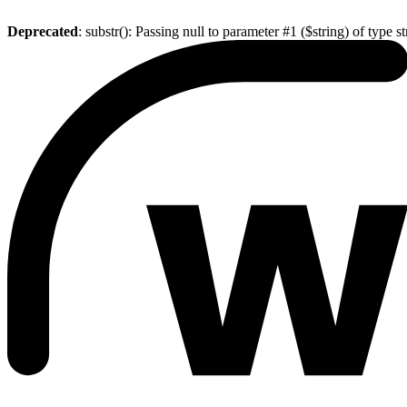
Deprecated
: substr(): Passing null to parameter #1 ($string) of type s