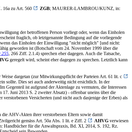
. 16a zu Art. 560
ZGB
; MAURER-LAMBROU/KUNZ, in:
nwilligung der betroffenen Person vorliegt oder, wenn das Einholen
rscheint fraglich, ob letztgenannte Bedingung auf die vorliegende
(wenn das Einholen der Einwilligung "nicht möglich" [und nicht:
unfähig geworden ist (Botschaft vom 24. November 1999 über die
 255
, 266 Ziff. 2.1.4) sprechen eher dagegen. Auch die Tatsache,
HVG
geregelt wird, scheint eher dagegen zu sprechen. Letztlich kann
Weise dargetan (zur Mitwirkungspflicht der Parteien Art. 61 lit. c
n sollte. Dies sei auch anderweitig nicht ersichtlich. In der
 Im Gegenteil ist aufgrund der Aktenlage zu vermuten, die Interessen
7. Juni 2013 S. 2 zweiter Absatz) - offenbar uneins über die
r verstorbenen Versicherten (und nicht auch dasjenige der Erben) als
n die AHV-Akten ihrer verstorbenen Eltern sowie damit
lgericht gemäss Art. 50a Abs. 1 lit. e Ziff. 2
AHVG
verwiesen
: Handbücher für die Anwaltspraxis, Bd. XI, 2014, S. 192, Rz.
n Entscheid sein Bewenden.