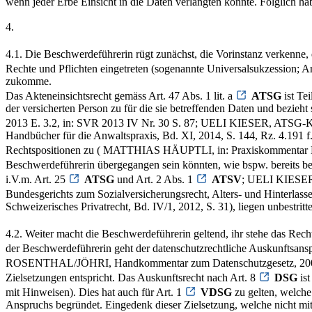
wenn jeder Erbe Einsicht in die Daten verlangten könnte. Folglich 
4.
4.1. Die Beschwerdeführerin rügt zunächst, die Vorinstanz verkenne, 
Rechte und Pflichten eingetreten (sogenannte Universalsukzession; A
zukomme.
Das Akteneinsichtsrecht gemäss Art. 47 Abs. 1 lit. a
ATSG
ist Te
der versicherten Person zu für die sie betreffenden Daten und bezieh
2013 E. 3.2, in: SVR 2013 IV Nr. 30 S. 87; UELI KIESER, ATSG-Kom
Handbücher für die Anwaltspraxis, Bd. XI, 2014, S. 144, Rz. 4.191 f.)
Rechtspositionen zu ( MATTHIAS HÄUPTLI, in: Praxiskommentar Erb
Beschwerdeführerin übergegangen sein könnten, wie bspw. bereits bes
i.V.m. Art. 25
ATSG
und Art. 2 Abs. 1
ATSV
; UELI KIESER
Bundesgerichts zum Sozialversicherungsrecht, Alters- und Hinterlasse
Schweizerisches Privatrecht, Bd. IV/1, 2012, S. 31), liegen unbestrit
4.2. Weiter macht die Beschwerdeführerin geltend, ihr stehe das Recht
der Beschwerdeführerin geht der datenschutzrechtliche Auskunftsans
ROSENTHAL/JÖHRI, Handkommentar zum Datenschutzgesetz, 2008
Zielsetzungen entspricht. Das Auskunftsrecht nach Art. 8
DSG
ist
mit Hinweisen). Dies hat auch für Art. 1
VDSG
zu gelten, welche
Anspruchs begründet. Eingedenk dieser Zielsetzung, welche nicht mit