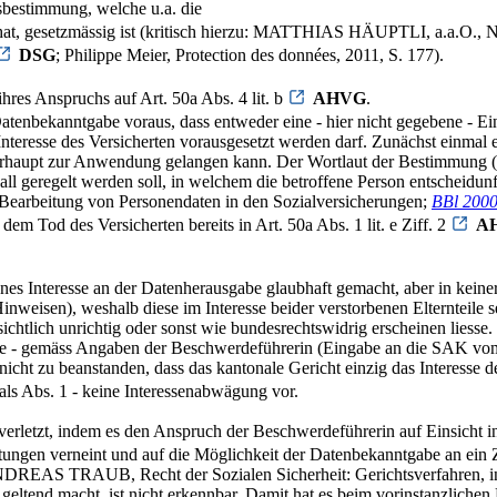
sbestimmung, welche u.a. die
hat, gesetzmässig ist (kritisch hierzu: MATTHIAS HÄUPTLI, a.a.O., N
DSG
; Philippe Meier, Protection des données, 2011, S. 177).
hres Anspruchs auf Art. 50a Abs. 4 lit. b
AHVG
.
Datenbekanntgabe voraus, dass entweder eine - hier nicht gegebene - Ei
Interesse des Versicherten vorausgesetzt werden darf. Zunächst einmal e
 überhaupt zur Anwendung gelangen kann. Der Wortlaut der Bestimmung 
all geregelt werden soll, in welchem die betroffene Person entscheid
Bearbeitung von Personendaten in den Sozialversicherungen;
BBl 2000
dem Tod des Versicherten bereits in Art. 50a Abs. 1 lit. e Ziff. 2
A
es Interesse an der Datenherausgabe glaubhaft gemacht, aber in keiner 
inweisen), weshalb diese im Interesse beider verstorbenen Elternteile sei
ichtlich unrichtig oder sonst wie bundesrechtswidrig erscheinen liesse.
sie - gemäss Angaben der Beschwerdeführerin (Eingabe an die SAK vom 1
ht zu beanstanden, dass das kantonale Gericht einzig das Interesse de
als Abs. 1 - keine Interessenabwägung vor.
verletzt, indem es den Anspruch der Beschwerdeführerin auf Einsicht i
gen verneint und auf die Möglichkeit der Datenbekanntgabe an ein Zivi
ANDREAS TRAUB, Recht der Sozialen Sicherheit: Gerichtsverfahren, in
t geltend macht, ist nicht erkennbar. Damit hat es beim vorinstanzliche