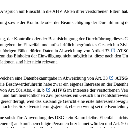
 Anspruch auf Einsicht in die AHV-Akten ihrer verstorbenen Eltern hat
ng sowie der Kontrolle oder der Beaufsichtigung der Durchführung der
g, der Kontrolle oder der Beaufsichtigung der Durchführung dieses Ges
t geben: im Einzelfall und auf schriftlich begründetes Gesuch hin Zivil
In den übrigen Fällen dürfen Daten in Abweichung von Artikel 33
ATS
, wenn das Einholen der Einwilligung nicht möglich ist, diese nach den U
ationen sind hier nicht relevant.
n welchen eine Datenbekanntgabe in Abweichung von Art. 33
ATSG
Die Beschwerdeführerin habe zwar ein eigenes Interesse an der Datenhe
von Art. 50a Abs. 4 lit. b
AHVG
im Interesse der verstorbenen Vers
 und familienrechtlichen Zivilprozesses ein Gesuch um rechtshilfeweisen
gerechtfertigt, weil das zuständige Gericht eine erste Interessenabw
 noch das Sozialversicherungsgericht, ebenso wenig sei die Beurteilu
eine subsidiäre Anwendung des DSG kein Raum bleibe. Ebenfalls nichts
enerell) auskunftsberechtigte Personen bezeichnet würden und Art. 50a A