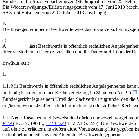
Bundesamt für Sozialversicherungen (Stellungnahme vom 25. Februa
Ein Wiedererwägungs-/Erläuterungsgesuch vom 17. Juni 2013 beschi
SAK mit Entscheid vom 2. Oktober 2013 abschlägig.
B.
Die hiegegen erhobene Beschwerde wies das Sozialversicherungsgeri
C.
A.________ lässt Beschwerde in öffentlich-rechtlichen Angelegenhei
ihrer verstorbenen Eltern zuzustellen und ihr Dauer und Höhe der Ren
Erwägungen:
1.
1.1. Mit Beschwerde in öffentlich-rechtlichen Angelegenheiten kann u
unrichtig ist oder auf einer Rechtsverletzung im Sinne von Art. 95
Bundesgericht legt seinem Urteil den Sachverhalt zugrunde, den die Vo
ergänzen, wenn sie offensichtlich unrichtig ist oder auf einer Rechts
1.2. Neue Tatsachen und Beweismittel dürfen nur soweit vorgebracht w
V 194
E. 3 S. 196 ff.;
134 V 223
E. 2.2.1 S. 226). Die Beschwerdeführ
auf, ohne zu erläutern, inwiefern diese Voraussetzung hier gegeben i
sich ohnehin bereits aus den Akten der Beschwerdegegnerin.