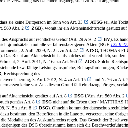
habe die Verwaltung das Datenherausgabegesuch zu Recht abgelehnt.
dass sie keine Drittperson im Sinn von Art. 33
ATSG
sei. Als Tocht
rt. 560 Abs. 2
ZGB
), womit ihr ein Akteneinsichtsrecht gestützt auf 
il des Anspruchs auf rechtliches Gehör (Art. 29 Abs. 2
BV
). Es han
t sich grundsätzlich auf alle verfahrensbezogenen Akten (BGE
125 II 47
mentar, 2. Aufl. 2009, N. 2 f. zu Art. 47
ATSG
; THOMAS FLÜCK
. Das Recht auf Akteneinsicht ist als solches nicht vererblich, sonder
recht, 2. Aufl. 2011, N. 16a zu Art. 560
ZGB
). Solche Rechtspo
tehende bzw. fällige Leistungsansprüche, Beitragsforderungen, Rücker
, Rechtsprechung des
nenversicherung, 3. Aufl. 2012, N. 4 zu Art. 15
und N. 76 zu Art.
tenermassen keine vor. Aus diesem Grund fällt ein dazugehöriges, verfah
 auf Akteneinsicht gestützt auf Art. 8
DSG
i.V.m. Art. 560 Abs. 2
pruch gemäss Art. 8
DSG
nicht auf die Erben über ( MATTHIAS H
, N. 5 zu Art. 8
DSG
). Ohnehin kommt der datenschutzrechtliche
 dazu bestimmt, den Betroffenen in die Lage zu versetzen, seine üb
 die Modalitäten des Auskunftsrechts regelt. Das Gesuch der Beschwerdef
 derjenigen des DSG übereinstimmt, kann sich die Beschwerdeführerin 