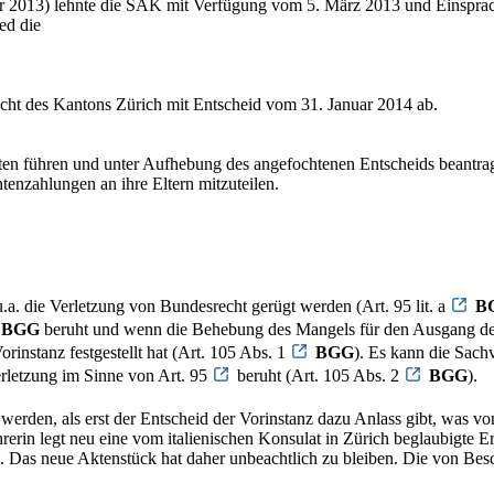
r 2013) lehnte die SAK mit Verfügung vom 5. März 2013 und Einspra
ed die
cht des Kantons Zürich mit Entscheid vom 31. Januar 2014 ab.
ten führen und unter Aufhebung des angefochtenen Entscheids beantra
tenzahlungen an ihre Eltern mitzuteilen.
.a. die Verletzung von Bundesrecht gerügt werden (Art. 95 lit. a
B
BGG
beruht und wenn die Behebung des Mangels für den Ausgang des
rinstanz festgestellt hat (Art. 105 Abs. 1
BGG
). Es kann die Sach
verletzung im Sinne von Art. 95
beruht (Art. 105 Abs. 2
BGG
).
erden, als erst der Entscheid der Vorinstanz dazu Anlass gibt, was von
erin legt neu eine vom italienischen Konsulat in Zürich beglaubigte E
st. Das neue Aktenstück hat daher unbeachtlich zu bleiben. Die von Be