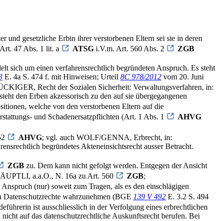
er und gesetzliche Erbin ihrer verstorbenen Eltern sei sie in deren
Art. 47 Abs. 1 lit. a
ATSG
i.V.m. Art. 560 Abs. 2
ZGB
delt sich um einen verfahrensrechtlich begründeten Anspruch. Es steht
3
E. 4a S. 474 f. mit Hinweisen; Urteil
8C 978/2012
vom 20. Juni
IGER, Recht der Sozialen Sicherheit: Verwaltungsverfahren, in:
n steht den Erben akzessorisch zu den auf sie übergegangenen
sitionen, welche von den verstorbenen Eltern auf die
stattungs- und Schadenersatzpflichten (Art. 1 Abs. 1
AHVG
 52
AHVG
; vgl. auch WOLF/GENNA, Erbrecht, in:
rensrechtlich begründetes Akteneinsichtsrecht ausser Betracht.
ZGB
zu. Dem kann nicht gefolgt werden. Entgegen der Ansicht
ÄUPTLI, a.a.O., N. 16a zu Art. 560
ZGB
;
 Anspruch (nur) soweit zum Tragen, als es den einschlägigen
rigen Datenschutzrechte wahrzunehmen (BGE
139 V 492
E. 3.2 S. 494
ührerin ist ausschliesslich in der Verfolgung eines erbrechtlichen
nicht auf das datenschutzrechtliche Auskunftsrecht berufen. Bei