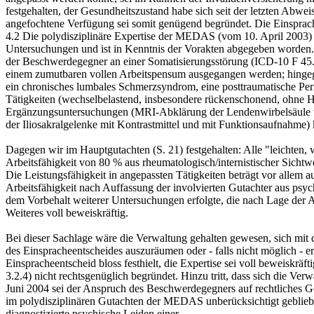
festgehalten, der Gesundheitszustand habe sich seit der letzten Abwe
angefochtene Verfügung sei somit genügend begründet. Die Einsprache
4.2 Die polydisziplinäre Expertise der MEDAS (vom 10. April 2003) gl
Untersuchungen und ist in Kenntnis der Vorakten abgegeben worden. Si
der Beschwerdegegner an einer Somatisierungsstörung (ICD-10 F 45.0)
einem zumutbaren vollen Arbeitspensum ausgegangen werden; hingege
ein chronisches lumbales Schmerzsyndrom, eine posttraumatische Peria
Tätigkeiten (wechselbelastend, insbesondere rückenschonend, ohne H
Ergänzungsuntersuchungen (MRI-Abklärung der Lendenwirbelsäule
der Iliosakralgelenke mit Kontrastmittel und mit Funktionsaufnahme) 
Dagegen wir im Hauptgutachten (S. 21) festgehalten: Alle "leichten,
Arbeitsfähigkeit von 80 % aus rheumatologisch/internistischer Sichtwe
Die Leistungsfähigkeit in angepassten Tätigkeiten beträgt vor allem
Arbeitsfähigkeit nach Auffassung der involvierten Gutachter aus psy
dem Vorbehalt weiterer Untersuchungen erfolgte, die nach Lage der 
Weiteres voll beweiskräftig.
Bei dieser Sachlage wäre die Verwaltung gehalten gewesen, sich mi
des Einspracheentscheides auszuräumen oder - falls nicht möglich - 
Einspracheentscheid bloss festhielt, die Expertise sei voll beweiskräf
3.2.4) nicht rechtsgenüglich begründet. Hinzu tritt, dass sich die Ve
Juni 2004 sei der Anspruch des Beschwerdegegners auf rechtliches Gehö
im polydisziplinären Gutachten der MEDAS unberücksichtigt gebliebe
diagnostizierte psychische Leiden einer