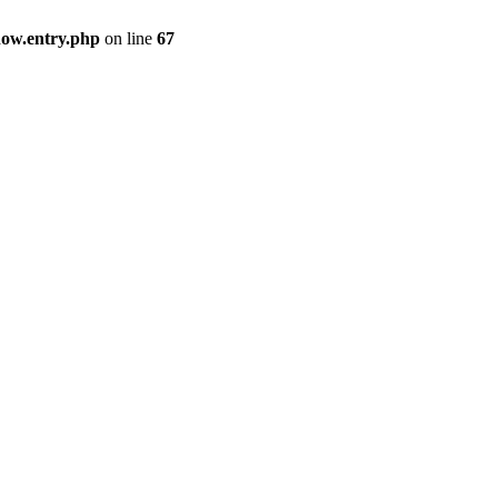
how.entry.php
on line
67