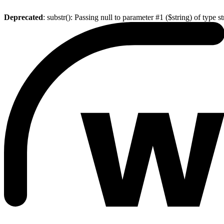
Deprecated
: substr(): Passing null to parameter #1 ($string) of type s