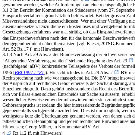
gewonnen werden, welche Anforderungen an eine rechtsgenügliche Be
3.1.2 Im Bericht der Kommission des Ständerates (vom 27. September
Einspracheverfahrens grundsätzlich befürwortet. Bei der grossen Zah
Missverständnisse nicht auszuschliessen. Wer mit einer Verfügung nic
auseinandersetzen. Dazu diene ein kostenloses und weitgehend formlo
Gesetzgebungsverfahrens war u.a. strittig, ob das Einspracheverfah
das Einspracheverfahren nach den für das kantonale Beschwerdeverfa
demgegenüber nicht näher thematisiert (vgl. Kieser,
ATSG
-Kommenta
Art. 52 Rz 17 f. mit Hinweisen).
3.1.3 Nach Art. 29 Abs. 2 der Bundesverfassung der Schweizerischen
"Allgemeine Verfahrensgarantien" stehende Regelung des Art. 29
(nachfolgend: aBV) konkretisierte Teilaspekte des Verbots der for
1996 [
BBl 1997 I 181
]). Hinsichtlich des in Art. 29 Abs. 2
BV
nic
Rechtsprechung nach wie vor massgebend ist. Die BV bringt insowei
der Anspruch auf rechtliches Gehör einerseits der Sachaufklärung, and
Einzelnen eingreift. Dazu gehört insbesondere das Recht des Betroffe
sich vor Erlass eines solchen Entscheids zur Sache zu äussern, erhe
wesentlicher Beweise entweder mitzuwirken oder sich zumindest zum B
Gehörsanspruchs ist sodann die hier interessierende Begründungspflic
gegebenenfalls sachgerecht anzufechten. Dies ist nur möglich, wenn 
wenigstens kurz die Überlegungen genannt werden, von denen sich die B
tatbeständlichen Behauptung und jedem rechtlichen Einwand auseina
Hinweisen; Georg Müller, in Kommentar aBV, Art.
4
Rz 112 ff. mit Hinweisen).