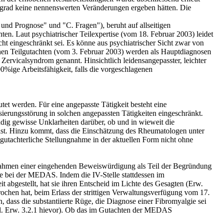
ätsgrad keine nennenswerten Veränderungen ergeben hätten. Die
 und Prognose" und "C. Fragen"), beruht auf allseitigen
en. Laut psychiatrischer Teilexpertise (vom 18. Februar 2003) leidet
t eingeschränkt sei. Es könne aus psychiatrischer Sicht zwar von
hen Teilgutachten (vom 3. Februar 2003) werden als Hauptdiagnosen
 Zervicalsyndrom genannt. Hinsichtlich leidensangepasster, leichter
%ige Arbeitsfähigkeit, falls die vorgeschlagenen
et werden. Für eine angepasste Tätigkeit besteht eine
isierungsstörung in solchen angepassten Tätigkeiten eingeschränkt.
dig gewisse Unklarheiten darüber, ob und in wieweit die
 ist. Hinzu kommt, dass die Einschätzung des Rheumatologen unter
gutachterliche Stellungnahme in der aktuellen Form nicht ohne
 Rahmen einer eingehenden Beweiswürdigung als Teil der Begründung
ge bei der MEDAS. Indem die IV-Stelle stattdessen im
it abgestellt, hat sie ihren Entscheid im Lichte des Gesagten (Erw.
prochen hat, beim Erlass der strittigen Verwaltungsverfügung vom 17.
, dass die substantiierte Rüge, die Diagnose einer Fibromyalgie sei
gl. Erw. 3.2.1 hievor). Ob das im Gutachten der MEDAS