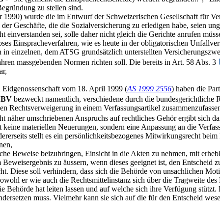
gründung zu stellen sind.
 1990) wurde die im Entwurf der Schweizerischen Gesellschaft für Ver
l der Geschäfte, die die Sozialversicherung zu erledigen habe, seien 
ht einverstanden sei, solle daher nicht gleich die Gerichte anrufen müs
ses Einspracheverfahren, wie es heute in der obligatorischen Unfallve
ren in einzelnen, dem ATSG grundsätzlich unterstellten Versicherung
hren massgebenden Normen richten soll. Die bereits in Art. 58 Abs. 3
r,
 Eidgenossenschaft vom 18. April 1999 (
AS 1999 2556
) haben die Par
BV
bezweckt namentlich, verschiedene durch die bundesgerichtliche
mellen Rechtsverweigerung in einem Verfassungsartikel zusammenzufas
ht näher umschriebenen Anspruchs auf rechtliches Gehör ergibt sich da
t keine materiellen Neuerungen, sondern eine Anpassung an die Verfa
ererseits stellt es ein persönlichkeitsbezogenes Mitwirkungsrecht beim 
nen,
bliche Beweise beizubringen, Einsicht in die Akten zu nehmen, mit erh
eweisergebnis zu äussern, wenn dieses geeignet ist, den Entscheid zu 
ht. Diese soll verhindern, dass sich die Behörde von unsachlichen Moti
sowohl er wie auch die Rechtsmittelinstanz sich über die Tragweite de
ehörde hat leiten lassen und auf welche sich ihre Verfügung stützt. Di
ndersetzen muss. Vielmehr kann sie sich auf die für den Entscheid w