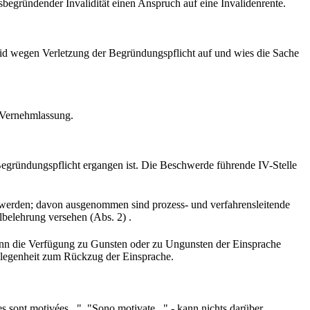
sbegründender Invalidität einen Anspruch auf eine Invalidenrente.
id wegen Verletzung der Begründungspflicht auf und wies die Sache
 Vernehmlassung.
 Begründungspflicht ergangen ist. Die Beschwerde führende IV-Stelle
 werden; davon ausgenommen sind prozess- und verfahrensleitende
lbelehrung versehen (Abs. 2) .
kann die Verfügung zu Gunsten oder zu Ungunsten der Einsprache
Gelegenheit zum Rückzug der Einsprache.
s sont motivées...", "Sono motivate..." - kann nichts darüber