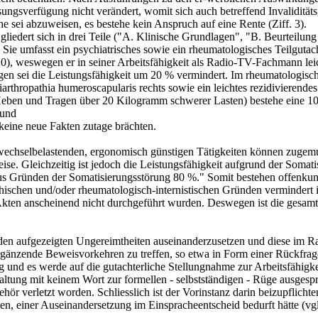
isungsverfügung nicht verändert, womit sich auch betreffend Invalidit
 sei abzuweisen, es bestehe kein Anspruch auf eine Rente (Ziff. 3).
iedert sich in drei Teile ("A. Klinische Grundlagen", "B. Beurteilung
e umfasst ein psychiatrisches sowie ein rheumatologisches Teilgutacht
, weswegen er in seiner Arbeitsfähigkeit als Radio-TV-Fachmann leich
n sei die Leistungsfähigkeit um 20 % vermindert. Im rheumatologisc
rthropathia humeroscapularis rechts sowie ein leichtes rezidivierendes
eben und Tragen über 20 Kilogramm schwerer Lasten) bestehe eine 100
 und
keine neue Fakten zutage brächten.
 wechselbelastenden, ergonomisch günstigen Tätigkeiten können zugemut
ise. Gleichzeitig ist jedoch die Leistungsfähigkeit aufgrund der Somat
 aus Gründen der Somatisierungsstörung 80 %." Somit bestehen offenkun
chischen und/oder rheumatologisch-internistischen Gründen vermindert
Akten anscheinend nicht durchgeführt wurden. Deswegen ist die gesamt
t den aufgezeigten Ungereimtheiten auseinanderzusetzen und diese im
ergänzende Beweisvorkehren zu treffen, so etwa in Form einer Rückfra
tig und es werde auf die gutachterliche Stellungnahme zur Arbeitsfähigke
rwaltung mit keinem Wort zur formellen - selbstständigen - Rüge ausges
r verletzt worden. Schliesslich ist der Vorinstanz darin beizupflichten
n, einer Auseinandersetzung im Einspracheentscheid bedurft hätte (v