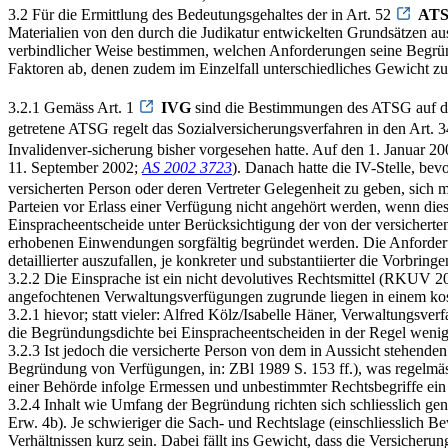
3.2 Für die Ermittlung des Bedeutungsgehaltes der in Art. 52
AT
Materialien von den durch die Judikatur entwickelten Grundsätzen ausz
verbindlicher Weise bestimmen, welchen Anforderungen seine Begründ
Faktoren ab, denen zudem im Einzelfall unterschiedliches Gewicht 
3.2.1 Gemäss Art. 1
IVG
sind die Bestimmungen des ATSG auf die
getretene ATSG regelt das Sozialversicherungsverfahren in den Art. 3
Invalidenver-sicherung bisher vorgesehen hatte. Auf den 1. Januar 20
11. September 2002;
AS 2002 3723
). Danach hatte die IV-Stelle, be
versicherten Person oder deren Vertreter Gelegenheit zu geben, sich m
Parteien vor Erlass einer Verfügung nicht angehört werden, wenn die
Einspracheentscheide unter Berücksichtigung der von der versicherte
erhobenen Einwendungen sorgfältig begründet werden. Die Anforderu
detaillierter auszufallen, je konkreter und substantiierter die Vorbrin
3.2.2 Die Einsprache ist ein nicht devolutives Rechtsmittel (RKUV 2
angefochtenen Verwaltungsverfügungen zugrunde liegen in einem kos
3.2.1 hievor; statt vieler: Alfred Kölz/Isabelle Häner, Verwaltungsve
die Begründungsdichte bei Einspracheentscheiden in der Regel wenige
3.2.3 Ist jedoch die versicherte Person von dem in Aussicht stehenden
Begründung von Verfügungen, in: ZBl 1989 S. 153 ff.), was regelmässig
einer Behörde infolge Ermessen und unbestimmter Rechtsbegriffe ei
3.2.4 Inhalt wie Umfang der Begründung richten sich schliesslich g
Erw. 4b). Je schwieriger die Sach- und Rechtslage (einschliesslich
Verhältnissen kurz sein. Dabei fällt ins Gewicht, dass die Versicheru