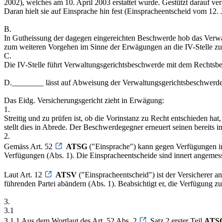
2002), welches am 10. April 2003 erstattet wurde. Gestützt darauf ve
Daran hielt sie auf Einsprache hin fest (Einspracheentscheid vom 12.
B.
In Gutheissung der dagegen eingereichten Beschwerde hob das Verwa
zum weiteren Vorgehen im Sinne der Erwägungen an die IV-Stelle z
C.
Die IV-Stelle führt Verwaltungsgerichtsbeschwerde mit dem Rechtsbe
D.________ lässt auf Abweisung der Verwaltungsgerichtsbeschwerde 
Das Eidg. Versicherungsgericht zieht in Erwägung:
1.
Streitig und zu prüfen ist, ob die Vorinstanz zu Recht entschieden h
stellt dies in Abrede. Der Beschwerdegegner erneuert seinen bereits 
2.
Gemäss Art. 52
ATSG
("Einsprache") kann gegen Verfügungen in
Verfügungen (Abs. 1). Die Einspracheentscheide sind innert angemesse
Laut Art. 12
ATSV
("Einspracheentscheid") ist der Versicherer 
führenden Partei abändern (Abs. 1). Beabsichtigt er, die Verfügung 
3.
3.1
3.1.1 Aus dem Wortlaut des Art. 52 Abs. 2
Satz 2 erster Teil
ATS