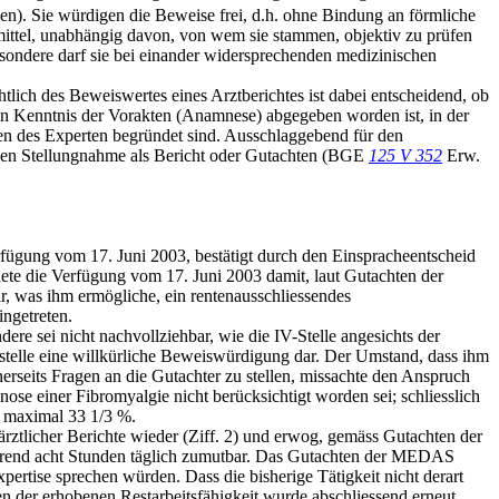
en). Sie würdigen die Beweise frei, d.h. ohne Bindung an förmliche
mittel, unabhängig davon, von wem sie stammen, objektiv zu prüfen
esondere darf sie bei einander widersprechenden medizinischen
tlich des Beweiswertes eines Arztberichtes ist dabei entscheidend, ob
, in Kenntnis der Vorakten (Anamnese) abgegeben worden ist, in der
en des Experten begründet sind. Ausschlaggebend für den
enen Stellungnahme als Bericht oder Gutachten (BGE
125 V 352
Erw.
rfügung vom 17. Juni 2003, bestätigt durch den Einspracheentscheid
dete die Verfügung vom 17. Juni 2003 damit, laut Gutachten der
 was ihm ermögliche, ein rentenausschliessendes
ngetreten.
e sei nicht nachvollziehbar, wie die IV-Stelle angesichts der
l stelle eine willkürliche Beweiswürdigung dar. Der Umstand, dass ihm
erseits Fragen an die Gutachter zu stellen, missachte den Anspruch
se einer Fibromyalgie nicht berücksichtigt worden sei; schliesslich
n maximal 33 1/3 %.
rztlicher Berichte wieder (Ziff. 2) und erwog, gemäss Gutachten der
ährend acht Stunden täglich zumutbar. Das Gutachten der MEDAS
xpertise sprechen würden. Dass die bisherige Tätigkeit nicht derart
 der erhobenen Restarbeitsfähigkeit wurde abschliessend erneut