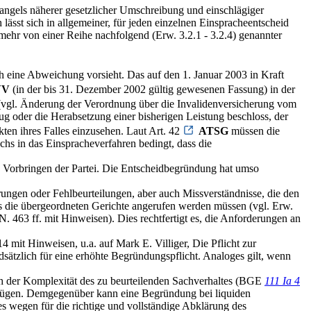
angels näherer gesetzlicher Umschreibung und einschlägiger
lässt sich in allgemeiner, für jeden einzelnen Einspracheentscheid
ehr von einer Reihe nachfolgend (Erw. 3.2.1 - 3.2.4) genannter
 eine Abweichung vorsieht. Das auf den 1. Januar 2003 in Kraft
VV
(in der bis 31. Dezember 2002 gültig gewesenen Fassung) in der
(vgl. Änderung der Verordnung über die Invalidenversicherung vom
ug oder die Herabsetzung einer bisherigen Leistung beschloss, der
kten ihres Falles einzusehen. Laut Art. 42
ATSG
müssen die
chs in das Einspracheverfahren bedingt, dass die
 Vorbringen der Partei. Die Entscheidbegründung hat umso
rungen oder Fehlbeurteilungen, aber auch Missverständnisse, die den
 die übergeordneten Gerichte angerufen werden müssen (vgl. Erw.
N. 463 ff. mit Hinweisen). Dies rechtfertigt es, die Anforderungen an
4 mit Hinweisen, u.a. auf Mark E. Villiger, Die Pflicht zur
dsätzlich für eine erhöhte Begründungspflicht. Analoges gilt, wenn
ch der Komplexität des zu beurteilenden Sachverhaltes (BGE
111 Ia 4
genügen. Demgegenüber kann eine Begründung bei liquiden
es wegen für die richtige und vollständige Abklärung des