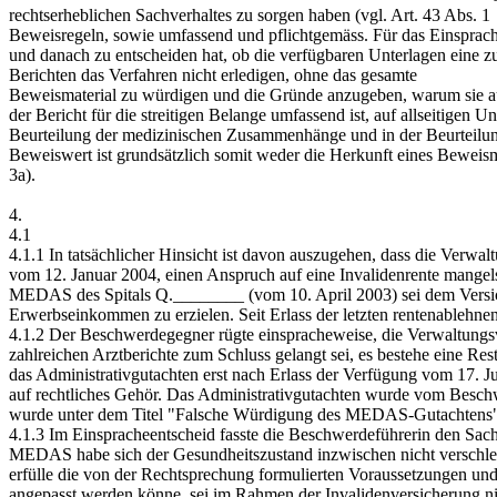
rechtserheblichen Sachverhaltes zu sorgen haben (vgl. Art. 43 Abs. 1
Beweisregeln, sowie umfassend und pflichtgemäss. Für das Einsprach
und danach zu entscheiden hat, ob die verfügbaren Unterlagen eine zu
Berichten das Verfahren nicht erledigen, ohne das gesamte
Beweismaterial zu würdigen und die Gründe anzugeben, warum sie auf d
der Bericht für die streitigen Belange umfassend ist, auf allseitige
Beurteilung der medizinischen Zusammenhänge und in der Beurteilung
Beweiswert ist grundsätzlich somit weder die Herkunft eines Beweis
3a).
4.
4.1
4.1.1 In tatsächlicher Hinsicht ist davon auszugehen, dass die Verw
vom 12. Januar 2004, einen Anspruch auf eine Invalidenrente mangels
MEDAS des Spitals Q.________ (vom 10. April 2003) sei dem Versich
Erwerbseinkommen zu erzielen. Seit Erlass der letzten rentenablehne
4.1.2 Der Beschwerdegegner rügte einspracheweise, die Verwaltungsve
zahlreichen Arztberichte zum Schluss gelangt sei, es bestehe eine Re
das Administrativgutachten erst nach Erlass der Verfügung vom 17. Ju
auf rechtliches Gehör. Das Administrativgutachten wurde vom Beschwe
wurde unter dem Titel "Falsche Würdigung des MEDAS-Gutachtens" ge
4.1.3 Im Einspracheentscheid fasste die Beschwerdeführerin den Sach
MEDAS habe sich der Gesundheitszustand inzwischen nicht verschlec
erfülle die von der Rechtsprechung formulierten Voraussetzungen und e
angepasst werden könne, sei im Rahmen der Invalidenversicherung ni