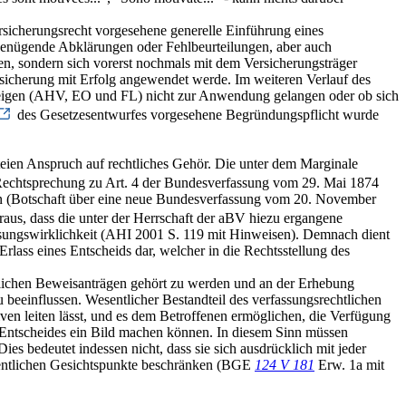
sicherungsrecht vorgesehene generelle Einführung eines
ungenügende Abklärungen oder Fehlbeurteilungen, aber auch
sen, sondern sich vorerst nochmals mit dem Versicherungsträger
rsicherung mit Erfolg angewendet werde. Im weiteren Verlauf des
szweigen (AHV, EO und FL) nicht zur Anwendung gelangen oder ob sich
des Gesetzesentwurfes vorgesehene Begründungspflicht wurde
teien Anspruch auf rechtliches Gehör. Die unter dem Marginale
 Rechtsprechung zu Art. 4 der Bundesverfassung vom 29. Mai 1874
sen (Botschaft über eine neue Bundesverfassung vom 20. November
raus, dass die unter der Herrschaft der aBV hiezu ergangene
ssungswirklichkeit (AHI 2001 S. 119 mit Hinweisen). Demnach dient
Erlass eines Entscheids dar, welcher in die Rechtsstellung des
eblichen Beweisanträgen gehört zu werden und an der Erhebung
beeinflussen. Wesentlicher Bestandteil des verfassungsrechtlichen
ven leiten lässt, und es dem Betroffenen ermöglichen, die Verfügung
s Entscheides ein Bild machen können. In diesem Sinn müssen
es bedeutet indessen nicht, dass sie sich ausdrücklich mit jeder
esentlichen Gesichtspunkte beschränken (BGE
124 V 181
Erw. 1a mit