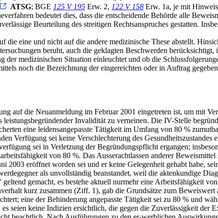
ATSG
; BGE
125 V 195
Erw. 2,
122 V 158
Erw. 1a, je mit Hinweis
everfahren bedeutet dies, dass die entscheidende Behörde alle Beweis
verlässige Beurteilung des streitigen Rechtsanspruches gestatten. Insb
ie eine und nicht auf die andere medizinische These abstellt. Hinsich
n Untersuchungen beruht, auch die geklagten Beschwerden berücksichtigt
 der medizinischen Situation einleuchtet und ob die Schlussfolgerung
mittels noch die Bezeichnung der eingereichten oder in Auftrag gegeb
altung auf die Neuanmeldung im Februar 2001 eingetreten ist, um mit Ve
 leistungsbegründender Invalidität zu verneinen. Die IV-Stelle begrün
erten eine leidensangepasste Tätigkeit im Umfang von 80 % zumutbar,
nden Verfügung sei keine Verschlechterung des Gesundheitszustandes ei
rfügung sei in Verletzung der Begründungspflicht ergangen; insbesonder
starbeitsfähigkeit von 80 %. Das Ausserachtlassen anderer Beweismitte
ni 2003 eröffnet worden sei und er keine Gelegenheit gehabt habe, sein
rdegegner als unvollständig beanstandet, weil die aktenkundige Diagno
ltend gemacht, es bestehe aktuell nurmehr eine Arbeitsfähigkeit vo
verhalt kurz zusammen (Ziff. 1), gab die Grundsätze zum Beweiswert ä
htert; eine der Behinderung angepasste Tätigkeit sei zu 80 % und w
s seien keine Indizien ersichtlich, die gegen die Zuverlässigkeit der E
cht beachtlich. Nach Ausführungen zu den er-werblichen Auswirkungen