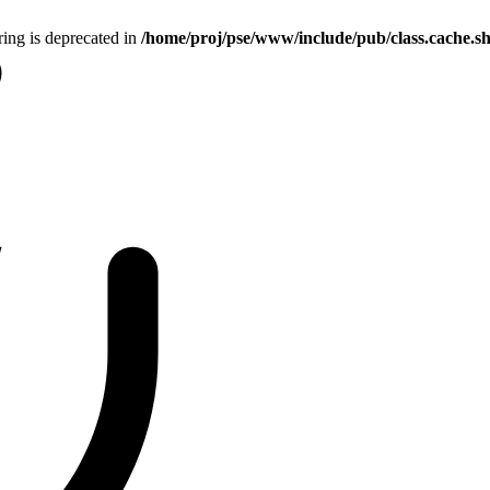
tring is deprecated in
/home/proj/pse/www/include/pub/class.cache.s