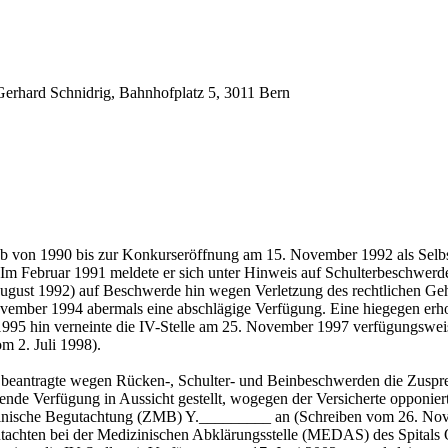
erhard Schnidrig, Bahnhofplatz 5, 3011 Bern
eb von 1990 bis zur Konkurseröffnung am 15. November 1992 als Selbst
. Im Februar 1991 meldete er sich unter Hinweis auf Schulterbeschwe
 August 1992) auf Beschwerde hin wegen Verletzung des rechtlichen G
ovember 1994 abermals eine abschlägige Verfügung. Eine hiegegen erh
1995 hin verneinte die IV-Stelle am 25. November 1997 verfügungsweis
m 2. Juli 1998).
 beantragte wegen Rücken-, Schulter- und Beinbeschwerden die Zuspr
de Verfügung in Aussicht gestellt, wogegen der Versicherte opponiert
izinische Begutachtung (ZMB) Y._________ an (Schreiben vom 26. Nov
 Gutachten bei der Medizinischen Abklärungsstelle (MEDAS) des Spita