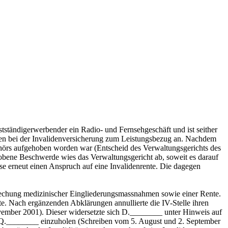
ständigerwerbender ein Radio- und Fernsehgeschäft und ist seither
rden bei der Invalidenversicherung zum Leistungsbezug an. Nachdem
ehörs aufgehoben worden war (Entscheid des Verwaltungsgerichts des
obene Beschwerde wies das Verwaltungsgericht ab, soweit es darauf
e erneut einen Anspruch auf eine Invalidenrente. Die dagegen
echung medizinischer Eingliederungsmassnahmen sowie einer Rente.
e. Nach ergänzenden Abklärungen annullierte die IV-Stelle ihren
ember 2001). Dieser widersetzte sich D.________ unter Hinweis auf
ls Q.________ einzuholen (Schreiben vom 5. August und 2. September