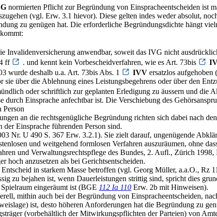
SG
normierten Pflicht zur Begründung von Einspracheentscheiden ist m
ugehen (vgl. Erw. 3.1 hievor). Diese gelten indes weder absolut, noch 
ung zu genügen hat. Die erforderliche Begründungsdichte hängt vielm
zukommt:
 Invalidenversicherung anwendbar, soweit das IVG nicht ausdrücklich
4 ff
. und kennt kein Vorbescheidverfahren, wie es Art. 73bis
I
03 wurde deshalb u.a. Art. 73bis Abs. 1
IVV
ersatzlos aufgehoben 
vor sie über die Ablehnung eines Leistungsbegehrens oder über den Entz
ündlich oder schriftlich zur geplanten Erledigung zu äussern und die A
se durch Einsprache anfechtbar ist. Die Verschiebung des Gehörsanspru
n Person
ngen an die rechtsgenügliche Begründung richten sich dabei nach den
gen der Einsprache führenden Person sind.
003 Nr. U 490 S. 367 Erw. 3.2.1). Sie zielt darauf, ungenügende Abklä
tenlosen und weitgehend formlosen Verfahren auszuräumen, ohne dass
rfahren und Verwaltungsrechtspflege des Bundes, 2. Aufl., Zürich 1998, 
r hoch anzusetzen als bei Gerichtsentscheiden.
 Entscheid in starkem Masse betroffen (vgl. Georg Müller, a.a.O., Rz 11
 zu bejahen ist, wenn Dauerleistungen strittig sind, spricht dies grun
n Spielraum eingeräumt ist (BGE
112 Ia 110
Erw. 2b mit Hinweisen).
enerell, mithin auch bei der Begründung von Einspracheentscheiden, na
 Beweislage) ist, desto höheren Anforderungen hat die Begründung zu 
ngsträger (vorbehältlich der Mitwirkungspflichten der Parteien) von Amt