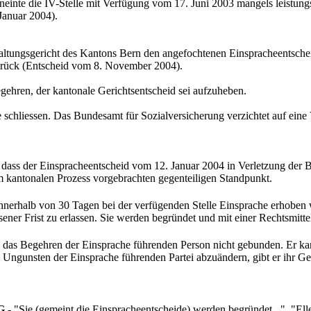
rneinte die IV-Stelle mit Verfügung vom 17. Juni 2003 mangels leistung
 Januar 2004).
ltungsgericht des Kantons Bern den angefochtenen Einspracheentsche
urück (Entscheid vom 8. November 2004).
gehren, der kantonale Gerichtsentscheid sei aufzuheben.
schliessen. Das Bundesamt für Sozialversicherung verzichtet auf eine
at, dass der Einspracheentscheid vom 12. Januar 2004 in Verletzung der
im kantonalen Prozess vorgebrachten gegenteiligen Standpunkt.
nerhalb von 30 Tagen bei der verfügenden Stelle Einsprache erhoben
ner Frist zu erlassen. Sie werden begründet und mit einer Rechtsmitte
an das Begehren der Einsprache führenden Person nicht gebunden. Er 
zu Ungunsten der Einsprache führenden Partei abzuändern, gibt er ihr 
G
- "Sie (gemeint die Einspracheentscheide) werden begründet...", "Elle