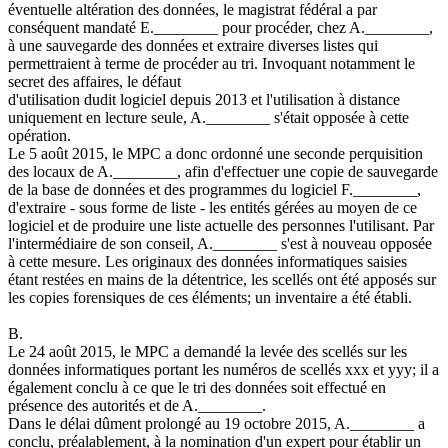
éventuelle altération des données, le magistrat fédéral a par
conséquent mandaté E.________ pour procéder, chez A.________,
à une sauvegarde des données et extraire diverses listes qui
permettraient à terme de procéder au tri. Invoquant notamment le
secret des affaires, le défaut
d'utilisation dudit logiciel depuis 2013 et l'utilisation à distance
uniquement en lecture seule, A.________ s'était opposée à cette
opération.
Le 5 août 2015, le MPC a donc ordonné une seconde perquisition
des locaux de A.________, afin d'effectuer une copie de sauvegarde
de la base de données et des programmes du logiciel F.________,
d'extraire - sous forme de liste - les entités gérées au moyen de ce
logiciel et de produire une liste actuelle des personnes l'utilisant. Par
l'intermédiaire de son conseil, A.________ s'est à nouveau opposée
à cette mesure. Les originaux des données informatiques saisies
étant restées en mains de la détentrice, les scellés ont été apposés sur
les copies forensiques de ces éléments; un inventaire a été établi.
B.
Le 24 août 2015, le MPC a demandé la levée des scellés sur les
données informatiques portant les numéros de scellés xxx et yyy; il a
également conclu à ce que le tri des données soit effectué en
présence des autorités et de A.________.
Dans le délai dûment prolongé au 19 octobre 2015, A.________ a
conclu, préalablement, à la nomination d'un expert pour établir un