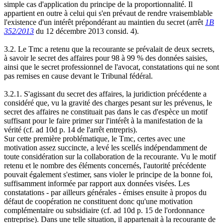
simple cas d'application du principe de la proportionnalité. Il
appartient en outre à celui qui s'en prévaut de rendre vraisemblable
l'existence d'un intérêt prépondérant au maintien du secret (arrêt
1B
352/2013
du 12 décembre 2013 consid. 4).
3.2. Le Tmc a retenu que la recourante se prévalait de deux secrets,
à savoir le secret des affaires pour 98 à 99 % des données saisies,
ainsi que le secret professionnel de l'avocat, constatations qui ne sont
pas remises en cause devant le Tribunal fédéral.
3.2.1. S'agissant du secret des affaires, la juridiction précédente a
considéré que, vu la gravité des charges pesant sur les prévenus, le
secret des affaires ne constituait pas dans le cas d'espèce un motif
suffisant pour le faire primer sur l'intérêt à la manifestation de la
vérité (cf. ad 10d p. 14 de l'arrêt entrepris).
Sur cette première problématique, le Tmc, certes avec une
motivation assez succincte, a levé les scellés indépendamment de
toute considération sur la collaboration de la recourante. Vu le motif
retenu et le nombre des éléments concernés, l'autorité précédente
pouvait également s'estimer, sans violer le principe de la bonne foi,
suffisamment informée par rapport aux données visées. Les
constatations - par ailleurs générales - émises ensuite à propos du
défaut de coopération ne constituent donc qu'une motivation
complémentaire ou subsidiaire (cf. ad 10d p. 15 de l'ordonnance
entreprise). Dans une telle situation, il appartenait à la recourante de