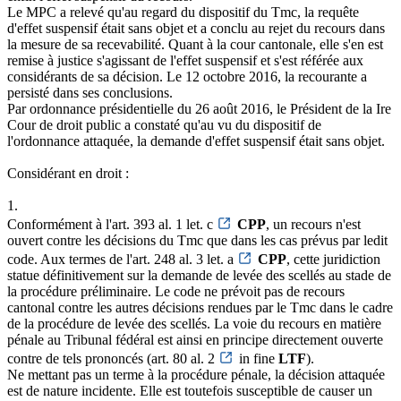
Le MPC a relevé qu'au regard du dispositif du Tmc, la requête
d'effet suspensif était sans objet et a conclu au rejet du recours dans
la mesure de sa recevabilité. Quant à la cour cantonale, elle s'en est
remise à justice s'agissant de l'effet suspensif et s'est référée aux
considérants de sa décision. Le 12 octobre 2016, la recourante a
persisté dans ses conclusions.
Par ordonnance présidentielle du 26 août 2016, le Président de la Ire
Cour de droit public a constaté qu'au vu du dispositif de
l'ordonnance attaquée, la demande d'effet suspensif était sans objet.
Considérant en droit :
1.
Conformément à l'art. 393 al. 1 let. c
CPP
, un recours n'est
ouvert contre les décisions du Tmc que dans les cas prévus par ledit
code. Aux termes de l'art. 248 al. 3 let. a
CPP
, cette juridiction
statue définitivement sur la demande de levée des scellés au stade de
la procédure préliminaire. Le code ne prévoit pas de recours
cantonal contre les autres décisions rendues par le Tmc dans le cadre
de la procédure de levée des scellés. La voie du recours en matière
pénale au Tribunal fédéral est ainsi en principe directement ouverte
contre de tels prononcés (art. 80 al. 2
in fine
LTF
).
Ne mettant pas un terme à la procédure pénale, la décision attaquée
est de nature incidente. Elle est toutefois susceptible de causer un