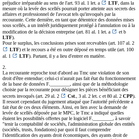
préjudice irréparable au sens de l'art. 93 al. 1 let. a
LTF
, dans la
mesure où la levée des scellés pourrait porter atteinte aux secrets des
affaires et professionnel de l'avocat tels qu'invoqués par la
recourante. Cette dernière, en tant que détentrice des données mises
sous scellés, a un intérêt juridiquement protégé à l'annulation ou à la
modification de la décision entreprise (art. 81 al. 1 let. a
et b
LTF
).
Pour le surplus, les conclusions prises sont recevables (art. 107 al. 2
LTF
) et le recours a été en outre déposé en temps utile (art. 100
al. 1
LTF
). Partant, il y a lieu d'entrer en matière.
2.
La recourante reproche tout d'abord au Tmc une violation de son
droit d'être entendue; celui-ci n'aurait pas fait état du fonctionnement
de la base de données F.________, ainsi que de la méthodologie
choisie par la recourante pour désigner les pièces bénéficiant des
secrets invoqués (art. 29 al. 2
Cst
., 3 al. 2 let. c et 80 al. 2
CPP
).
Il ressort cependant du jugement attaqué que l'autorité précédente a
fait état de ces deux éléments. Ainsi, en lien avec la demande de
levée de scellés déposée par le MPC, le Tmc a indiqué quelles
étaient les possibilités offertes par le logiciel F.________, à savoir
"tenir la comptabilité de sociétés, l'administration globale des entités
(sociétés, trusts, fondations) par quoi il faut comprendre
l'identification des ayants droit économiques, des ayants droit de