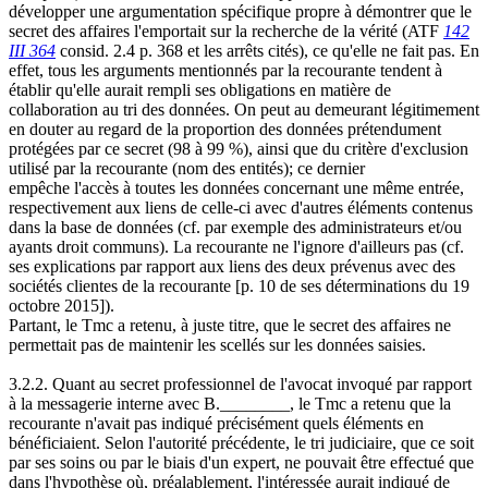
développer une argumentation spécifique propre à démontrer que le
secret des affaires l'emportait sur la recherche de la vérité (ATF
142
III 364
consid. 2.4 p. 368 et les arrêts cités), ce qu'elle ne fait pas. En
effet, tous les arguments mentionnés par la recourante tendent à
établir qu'elle aurait rempli ses obligations en matière de
collaboration au tri des données. On peut au demeurant légitimement
en douter au regard de la proportion des données prétendument
protégées par ce secret (98 à 99 %), ainsi que du critère d'exclusion
utilisé par la recourante (nom des entités); ce dernier
empêche l'accès à toutes les données concernant une même entrée,
respectivement aux liens de celle-ci avec d'autres éléments contenus
dans la base de données (cf. par exemple des administrateurs et/ou
ayants droit communs). La recourante ne l'ignore d'ailleurs pas (cf.
ses explications par rapport aux liens des deux prévenus avec des
sociétés clientes de la recourante [p. 10 de ses déterminations du 19
octobre 2015]).
Partant, le Tmc a retenu, à juste titre, que le secret des affaires ne
permettait pas de maintenir les scellés sur les données saisies.
3.2.2. Quant au secret professionnel de l'avocat invoqué par rapport
à la messagerie interne avec B.________, le Tmc a retenu que la
recourante n'avait pas indiqué précisément quels éléments en
bénéficiaient. Selon l'autorité précédente, le tri judiciaire, que ce soit
par ses soins ou par le biais d'un expert, ne pouvait être effectué que
dans l'hypothèse où, préalablement, l'intéressée aurait indiqué de