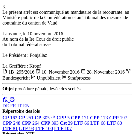
3.
Le présent arrêt est communiqué au mandataire de la recourante, au
Ministère public de la Confédération et au Tribunal des mesures de
contrainte du canton de Vaud.
Lausanne, le 10 novembre 2016
Au nom de la Ire Cour de droit public
du Tribunal fédéral suisse
Le Président : Fonjallaz
La Greffière : Kropf
1B_295/2016
10. November 2016
28. November 2016
Bundesgericht
Unpubliziert
Strafprozess
Objet
procédure pénale, levée des scellés
DE
FR
IT
EN
Répertoire des lois
bis
CP
162
CP
251
CP
305
CPP
5
CPP
171
CPP
173
CPP
197
CPP
248
CPP
264
CPP
393
Cst
29
LTF
66
LTF
68
LTF
80
LTF
81
LTF
93
LTF
100
LTF
107
Répertoire ATF