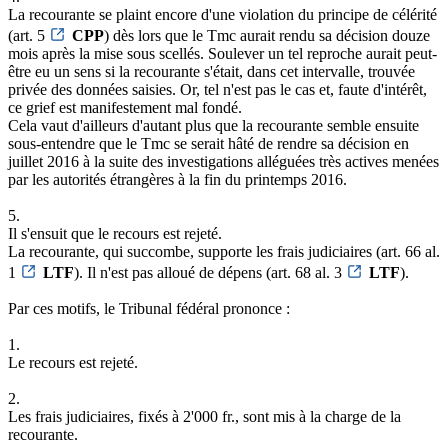
La recourante se plaint encore d'une violation du principe de célérité
(art. 5
CPP
) dès lors que le Tmc aurait rendu sa décision douze
mois après la mise sous scellés. Soulever un tel reproche aurait peut-
être eu un sens si la recourante s'était, dans cet intervalle, trouvée
privée des données saisies. Or, tel n'est pas le cas et, faute d'intérêt,
ce grief est manifestement mal fondé.
Cela vaut d'ailleurs d'autant plus que la recourante semble ensuite
sous-entendre que le Tmc se serait hâté de rendre sa décision en
juillet 2016 à la suite des investigations alléguées très actives menées
par les autorités étrangères à la fin du printemps 2016.
5.
Il s'ensuit que le recours est rejeté.
La recourante, qui succombe, supporte les frais judiciaires (art. 66 al.
1
LTF
). Il n'est pas alloué de dépens (art. 68 al. 3
LTF
).
Par ces motifs, le Tribunal fédéral prononce :
1.
Le recours est rejeté.
2.
Les frais judiciaires, fixés à 2'000 fr., sont mis à la charge de la
recourante.