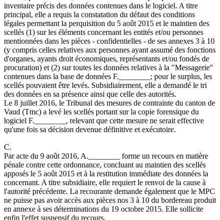
inventaire précis des données contenues dans le logiciel. A titre
principal, elle a requis la constatation du défaut des conditions
légales permettant la perquisition du 5 août 2015 et le maintien des
scellés (1) sur les éléments concernant les entités et/ou personnes
mentionnées dans les pièces - confidentielles - de ses annexes 3 à 10
(y compris celles relatives aux personnes ayant assumé des fonctions
d'organes, ayants droit économiques, représentants et/ou fondés de
procuration) et (2) sur toutes les données relatives à la "Messagerie"
contenues dans la base de données F.________; pour le surplus, les
scellés pouvaient être levés. Subsidiairement, elle a demandé le tri
des données en sa présence ainsi que celle des autorités.
Le 8 juillet 2016, le Tribunal des mesures de contrainte du canton de
Vaud (Tmc) a levé les scellés portant sur la copie forensique du
logiciel F.________, relevant que cette mesure ne serait effective
qu'une fois sa décision devenue définitive et exécutoire.
C.
Par acte du 9 août 2016, A.________ forme un recours en matière
pénale contre cette ordonnance, concluant au maintien des scellés
apposés le 5 août 2015 et à la restitution immédiate des données la
concernant. A titre subsidiaire, elle requiert le renvoi de la cause à
l'autorité précédente. La recourante demande également que le MPC
ne puisse pas avoir accès aux pièces nos 3 à 10 du bordereau produit
en annexe à ses déterminations du 19 octobre 2015. Elle sollicite
enfin l'effet suspensif du recours.