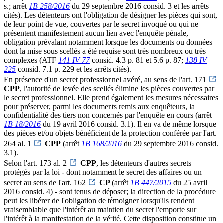
s.; arrêt
1B 258/2016
du 29 septembre 2016 consid. 3 et les arrêts
cités). Les détenteurs ont l'obligation de désigner les pièces qui sont,
de leur point de vue, couvertes par le secret invoqué ou qui ne
présentent manifestement aucun lien avec l'enquête pénale,
obligation prévalant notamment lorsque les documents ou données
dont la mise sous scellés a été requise sont très nombreux ou très
complexes (ATF
141 IV 77
consid. 4.3 p. 81 et 5.6 p. 87;
138 IV
225
consid. 7.1 p. 229 et les arrêts cités).
En présence d'un secret professionnel avéré, au sens de l'art. 171
CPP
, l'autorité de levée des scellés élimine les pièces couvertes par
le secret professionnel. Elle prend également les mesures nécessaires
pour préserver, parmi les documents remis aux enquêteurs, la
confidentialité des tiers non concernés par l'enquête en cours (arrêt
1B 18/2016
du 19 avril 2016 consid. 3.1). Il en va de même lorsque
des pièces et/ou objets bénéficient de la protection conférée par l'art.
264 al. 1
CPP
(arrêt
1B 168/2016
du 29 septembre 2016 consid.
3.1).
Selon l'art. 173 al. 2
CPP
, les détenteurs d'autres secrets
protégés par la loi - dont notamment le secret des affaires ou un
secret au sens de l'art. 162
CP
(arrêt
1B 447/2015
du 25 avril
2016 consid. 4) - sont tenus de déposer; la direction de la procédure
peut les libérer de l'obligation de témoigner lorsqu'ils rendent
vraisemblable que l'intérêt au maintien du secret l'emporte sur
l'intérêt à la manifestation de la vérité. Cette disposition constitue un