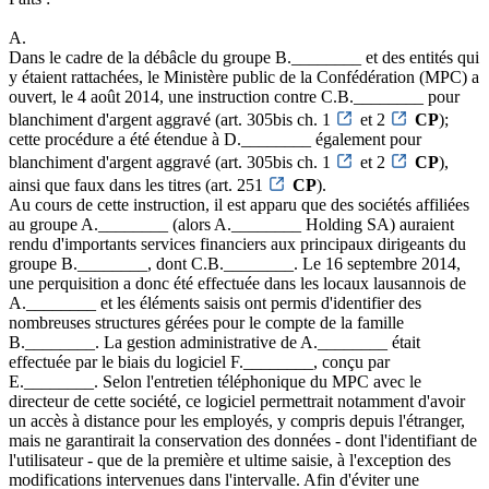
A.
Dans le cadre de la débâcle du groupe B.________ et des entités qui
y étaient rattachées, le Ministère public de la Confédération (MPC) a
ouvert, le 4 août 2014, une instruction contre C.B.________ pour
blanchiment d'argent aggravé (art. 305bis ch. 1
et 2
CP
);
cette procédure a été étendue à D.________ également pour
blanchiment d'argent aggravé (art. 305bis ch. 1
et 2
CP
),
ainsi que faux dans les titres (art. 251
CP
).
Au cours de cette instruction, il est apparu que des sociétés affiliées
au groupe A.________ (alors A.________ Holding SA) auraient
rendu d'importants services financiers aux principaux dirigeants du
groupe B.________, dont C.B.________. Le 16 septembre 2014,
une perquisition a donc été effectuée dans les locaux lausannois de
A.________ et les éléments saisis ont permis d'identifier des
nombreuses structures gérées pour le compte de la famille
B.________. La gestion administrative de A.________ était
effectuée par le biais du logiciel F.________, conçu par
E.________. Selon l'entretien téléphonique du MPC avec le
directeur de cette société, ce logiciel permettrait notamment d'avoir
un accès à distance pour les employés, y compris depuis l'étranger,
mais ne garantirait la conservation des données - dont l'identifiant de
l'utilisateur - que de la première et ultime saisie, à l'exception des
modifications intervenues dans l'intervalle. Afin d'éviter une