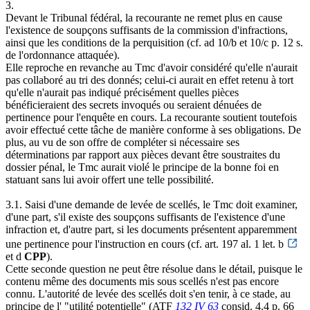
3.
Devant le Tribunal fédéral, la recourante ne remet plus en cause
l'existence de soupçons suffisants de la commission d'infractions,
ainsi que les conditions de la perquisition (cf. ad 10/b et 10/c p. 12 s.
de l'ordonnance attaquée).
Elle reproche en revanche au Tmc d'avoir considéré qu'elle n'aurait
pas collaboré au tri des donnés; celui-ci aurait en effet retenu à tort
qu'elle n'aurait pas indiqué précisément quelles pièces
bénéficieraient des secrets invoqués ou seraient dénuées de
pertinence pour l'enquête en cours. La recourante soutient toutefois
avoir effectué cette tâche de manière conforme à ses obligations. De
plus, au vu de son offre de compléter si nécessaire ses
déterminations par rapport aux pièces devant être soustraites du
dossier pénal, le Tmc aurait violé le principe de la bonne foi en
statuant sans lui avoir offert une telle possibilité.
3.1. Saisi d'une demande de levée de scellés, le Tmc doit examiner,
d'une part, s'il existe des soupçons suffisants de l'existence d'une
infraction et, d'autre part, si les documents présentent apparemment
une pertinence pour l'instruction en cours (cf. art. 197 al. 1 let. b
et d
CPP
).
Cette seconde question ne peut être résolue dans le détail, puisque le
contenu même des documents mis sous scellés n'est pas encore
connu. L'autorité de levée des scellés doit s'en tenir, à ce stade, au
principe de l' "utilité potentielle" (ATF
132 IV 63
consid. 4.4 p. 66