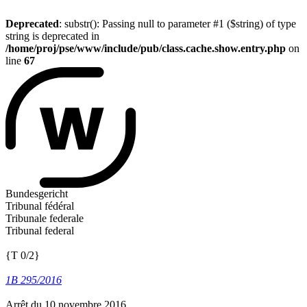
Deprecated
: substr(): Passing null to parameter #1 ($string) of type
string is deprecated in
/home/proj/pse/www/include/pub/class.cache.show.entry.php
on
line
67
Bundesgericht
Tribunal fédéral
Tribunale federale
Tribunal federal
{T 0/2}
1B 295/2016
Arrêt du 10 novembre 2016