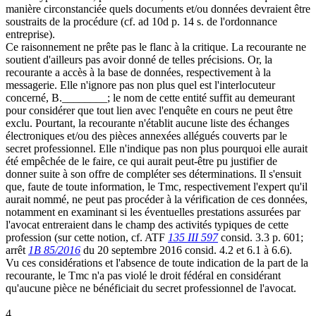
manière circonstanciée quels documents et/ou données devraient être
soustraits de la procédure (cf. ad 10d p. 14 s. de l'ordonnance
entreprise).
Ce raisonnement ne prête pas le flanc à la critique. La recourante ne
soutient d'ailleurs pas avoir donné de telles précisions. Or, la
recourante a accès à la base de données, respectivement à la
messagerie. Elle n'ignore pas non plus quel est l'interlocuteur
concerné, B.________; le nom de cette entité suffit au demeurant
pour considérer que tout lien avec l'enquête en cours ne peut être
exclu. Pourtant, la recourante n'établit aucune liste des échanges
électroniques et/ou des pièces annexées allégués couverts par le
secret professionnel. Elle n'indique pas non plus pourquoi elle aurait
été empêchée de le faire, ce qui aurait peut-être pu justifier de
donner suite à son offre de compléter ses déterminations. Il s'ensuit
que, faute de toute information, le Tmc, respectivement l'expert qu'il
aurait nommé, ne peut pas procéder à la vérification de ces données,
notamment en examinant si les éventuelles prestations assurées par
l'avocat entreraient dans le champ des activités typiques de cette
profession (sur cette notion, cf. ATF
135 III 597
consid. 3.3 p. 601;
arrêt
1B 85/2016
du 20 septembre 2016 consid. 4.2 et 6.1 à 6.6).
Vu ces considérations et l'absence de toute indication de la part de la
recourante, le Tmc n'a pas violé le droit fédéral en considérant
qu'aucune pièce ne bénéficiait du secret professionnel de l'avocat.
4.