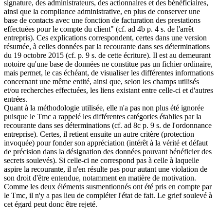
signature, des administrateurs, des actionnaires et des bénéficiaires,
ainsi que la compliance administrative, en plus de conserver une
base de contacts avec une fonction de facturation des prestations
effectuées pour le compte du client" (cf. ad 4b p. 4 s. de l'arrêt
entrepris). Ces explications correspondent, certes dans une version
résumée, à celles données par la recourante dans ses déterminations
du 19 octobre 2015 (cf. p. 9 s. de cette écriture). Il est au demeurant
notoire qu'une base de données ne constitue pas un fichier ordinaire,
mais permet, le cas échéant, de visualiser les différentes informations
concernant une même entité, ainsi que, selon les champs utilisés
et/ou recherches effectuées, les liens existant entre celle-ci et d'autres
entrées.
Quant à la méthodologie utilisée, elle n'a pas non plus été ignorée
puisque le Tmc a rappelé les différentes catégories établies par la
recourante dans ses déterminations (cf. ad 8c p. 9 s. de l'ordonnance
entreprise). Certes, il retient ensuite un autre critère (protection
invoquée) pour fonder son appréciation (intérêt à la vérité et défaut
de précision dans la désignation des données pouvant bénéficier des
secrets soulevés). Si celle-ci ne correspond pas à celle à laquelle
aspire la recourante, il n'en résulte pas pour autant une violation de
son droit d'être entendue, notamment en matière de motivation.
Comme les deux éléments susmentionnés ont été pris en compte par
le Tmc, il n'y a pas lieu de compléter l'état de fait. Le grief soulevé à
cet égard peut donc être rejeté.