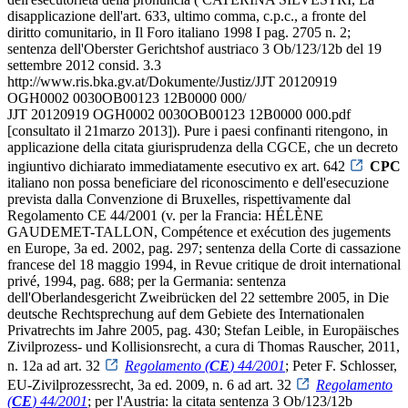
disapplicazione dell'art. 633, ultimo comma, c.p.c., a fronte del
diritto comunitario, in Il Foro italiano 1998 I pag. 2705 n. 2;
sentenza dell'Oberster Gerichtshof austriaco 3 Ob/123/12b del 19
settembre 2012 consid. 3.3
http://www.ris.bka.gv.at/Dokumente/Justiz/JJT 20120919
OGH0002 0030OB00123 12B0000 000/
JJT 20120919 OGH0002 0030OB00123 12B0000 000.pdf
[consultato il 21marzo 2013]). Pure i paesi confinanti ritengono, in
applicazione della citata giurisprudenza della CGCE, che un decreto
ingiuntivo dichiarato immediatamente esecutivo ex art. 642
CPC
italiano non possa beneficiare del riconoscimento e dell'esecuzione
prevista dalla Convenzione di Bruxelles, rispettivamente dal
Regolamento CE 44/2001 (v. per la Francia: HÉLÈNE
GAUDEMET-TALLON, Compétence et exécution des jugements
en Europe, 3a ed. 2002, pag. 297; sentenza della Corte di cassazione
francese del 18 maggio 1994, in Revue critique de droit international
privé, 1994, pag. 688; per la Germania: sentenza
dell'Oberlandesgericht Zweibrücken del 22 settembre 2005, in Die
deutsche Rechtsprechung auf dem Gebiete des Internationalen
Privatrechts im Jahre 2005, pag. 430; Stefan Leible, in Europäisches
Zivilprozess- und Kollisionsrecht, a cura di Thomas Rauscher, 2011,
n. 12a ad art. 32
Regolamento (
CE
) 44/2001
; Peter F. Schlosser,
EU-Zivilprozessrecht, 3a ed. 2009, n. 6 ad art. 32
Regolamento
(
CE
) 44/2001
; per l'Austria: la citata sentenza 3 Ob/123/12b