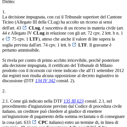
Diritto:
1.
La decisione impugnata, con cui il Tribunale superiore del Cantone
Ticino (Allegato III della CLug) ha accolto un ricorso ai sensi
dell'art. 43
CLug
, è suscettiva di un ricorso in materia civile (art.
44 e Allegato IV
CLug
in relazione con gli art. 72 cpv. 2 lett. b n. 1
e
75 cpv. 1
LTF
), atteso che anche il valore di lite supera la
soglia prevista dall'art. 74 cpv. 1 lett. b
LTF
. Il gravame è
pertanto ammissibile.
Si rivela per contro di primo acchito irricevibile, perché posteriore
alla decisione impugnata, il certificato del Tribunale di Milano
prodotto con il ricorsoin cui viene indicato che all'11 settembre 2012
dai registri non risulta alcuna opposizione al decreto ingiuntivo in
discussione (DTF
134 IV 342
consid. 2).
2.
2.1. Come già indicato nella DTF
135 III 623
consid. 2.1, nel
procedimento d'ingiunzione previsto dal Codice di procedura civile
italiano, un creditore può chiedere al giudice di emettere
un'ingiunzione di pagamento della somma reclamata o di consegnare
la cosa (art. 633
CPC
italiano) entro un termine di, in linea di