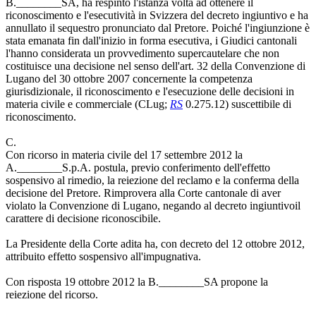
B.________SA, ha respinto l'istanza volta ad ottenere il
riconoscimento e l'esecutività in Svizzera del decreto ingiuntivo e ha
annullato il sequestro pronunciato dal Pretore. Poiché l'ingiunzione è
stata emanata fin dall'inizio in forma esecutiva, i Giudici cantonali
l'hanno considerata un provvedimento supercautelare che non
costituisce una decisione nel senso dell'art. 32 della Convenzione di
Lugano del 30 ottobre 2007 concernente la competenza
giurisdizionale, il riconoscimento e l'esecuzione delle decisioni in
materia civile e commerciale (CLug;
RS
0.275.12) suscettibile di
riconoscimento.
C.
Con ricorso in materia civile del 17 settembre 2012 la
A.________S.p.A. postula, previo conferimento dell'effetto
sospensivo al rimedio, la reiezione del reclamo e la conferma della
decisione del Pretore. Rimprovera alla Corte cantonale di aver
violato la Convenzione di Lugano, negando al decreto ingiuntivoil
carattere di decisione riconoscibile.
La Presidente della Corte adita ha, con decreto del 12 ottobre 2012,
attribuito effetto sospensivo all'impugnativa.
Con risposta 19 ottobre 2012 la B.________SA propone la
reiezione del ricorso.