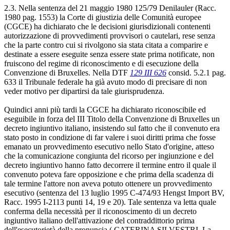
2.3. Nella sentenza del 21 maggio 1980 125/79 Denilauler (Racc.
1980 pag. 1553) la Corte di giustizia delle Comunità europee
(CGCE) ha dichiarato che le decisioni giurisdizionali contenenti
autorizzazione di provvedimenti provvisori o cautelari, rese senza
che la parte contro cui si rivolgono sia stata citata a comparire e
destinate a essere eseguite senza essere state prima notificate, non
fruiscono del regime di riconoscimento e di esecuzione della
Convenzione di Bruxelles. Nella DTF
129 III 626
consid. 5.2.1 pag.
633 il Tribunale federale ha già avuto modo di precisare di non
veder motivo per dipartirsi da tale giurisprudenza.
Quindici anni più tardi la CGCE ha dichiarato riconoscibile ed
eseguibile in forza del III Titolo della Convenzione di Bruxelles un
decreto ingiuntivo italiano, insistendo sul fatto che il convenuto era
stato posto in condizione di far valere i suoi diritti prima che fosse
emanato un provvedimento esecutivo nello Stato d'origine, atteso
che la comunicazione congiunta del ricorso per ingiunzione e del
decreto ingiuntivo hanno fatto decorrere il termine entro il quale il
convenuto poteva fare opposizione e che prima della scadenza di
tale termine l'attore non aveva potuto ottenere un provvedimento
esecutivo (sentenza del 13 luglio 1995 C-474/93 Hengst Import BV,
Racc. 1995 I-2113 punti 14, 19 e 20). Tale sentenza va letta quale
conferma della necessità per il riconoscimento di un decreto
ingiuntivo italiano dell'attivazione del contraddittorio prima
dell'esecutorietà della pronuncia ( CATERINA SILVESTRI, La