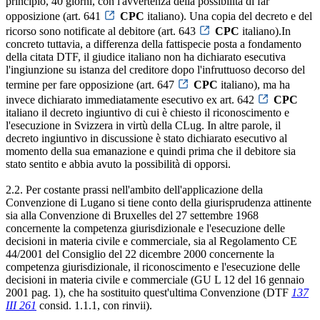
principio, 40 giorni, con l'avvertenza della possibilità di far
opposizione (art. 641
CPC
italiano). Una copia del decreto e del
ricorso sono notificate al debitore (art. 643
CPC
italiano).In
concreto tuttavia, a differenza della fattispecie posta a fondamento
della citata DTF, il giudice italiano non ha dichiarato esecutiva
l'ingiunzione su istanza del creditore dopo l'infruttuoso decorso del
termine per fare opposizione (art. 647
CPC
italiano), ma ha
invece dichiarato immediatamente esecutivo ex art. 642
CPC
italiano il decreto ingiuntivo di cui è chiesto il riconoscimento e
l'esecuzione in Svizzera in virtù della CLug. In altre parole, il
decreto ingiuntivo in discussione è stato dichiarato esecutivo al
momento della sua emanazione e quindi prima che il debitore sia
stato sentito e abbia avuto la possibilità di opporsi.
2.2. Per costante prassi nell'ambito dell'applicazione della
Convenzione di Lugano si tiene conto della giurisprudenza attinente
sia alla Convenzione di Bruxelles del 27 settembre 1968
concernente la competenza giurisdizionale e l'esecuzione delle
decisioni in materia civile e commerciale, sia al Regolamento CE
44/2001 del Consiglio del 22 dicembre 2000 concernente la
competenza giurisdizionale, il riconoscimento e l'esecuzione delle
decisioni in materia civile e commerciale (GU L 12 del 16 gennaio
2001 pag. 1), che ha sostituito quest'ultima Convenzione (DTF
137
III 261
consid. 1.1.1, con rinvii).