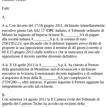
Fatti:
A.
A.a. Con decreto del 17/18 giugno 2011, dichiarato immediatamente
esecutivo giusta l'art. 642
CPC
italiano, il Tribunale ordinario di
Milano ha ingiunto all'impresa ticinese B.________SA di pagare
alla società italiana A.________S.p.A. la somma di euro
2'061'852.23, specificando che il debitore ingiunto aveva diritto di
proporre la sua opposizione entro il termine di 40 giorni (corretto a
60 il 23 giugno 2011) dalla notifica e che in mancanza di una tale
opposizione il decreto sarebbe divenuto definitivo.
A.b. Il 18 aprile 2012 la A.________S.p.A. ha chiesto al Pretore
della giurisdizione di Mendrisio sud di riconoscere e dichiarare
esecutivo in Svizzera il menzionato decreto ingiuntivo e di ordinare
il sequestro di beni della B.________SA per complessivi fr.
2'559'280.--, oltre interessi. Il giorno seguente il Pretore aggiunto ha
integralmente accolto tali richieste.
B.
Con sentenza 14 agosto 2012 la II Camera civile del Tribunale di
appello del Cantone Ticino ha accolto un reclamo della