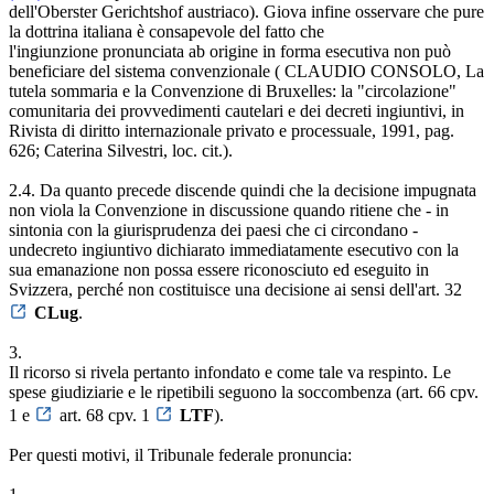
dell'Oberster Gerichtshof austriaco). Giova infine osservare che pure
la dottrina italiana è consapevole del fatto che
l'ingiunzione pronunciata ab origine in forma esecutiva non può
beneficiare del sistema convenzionale ( CLAUDIO CONSOLO, La
tutela sommaria e la Convenzione di Bruxelles: la "circolazione"
comunitaria dei provvedimenti cautelari e dei decreti ingiuntivi, in
Rivista di diritto internazionale privato e processuale, 1991, pag.
626; Caterina Silvestri, loc. cit.).
2.4. Da quanto precede discende quindi che la decisione impugnata
non viola la Convenzione in discussione quando ritiene che - in
sintonia con la giurisprudenza dei paesi che ci circondano -
undecreto ingiuntivo dichiarato immediatamente esecutivo con la
sua emanazione non possa essere riconosciuto ed eseguito in
Svizzera, perché non costituisce una decisione ai sensi dell'art. 32
CLug
.
3.
Il ricorso si rivela pertanto infondato e come tale va respinto. Le
spese giudiziarie e le ripetibili seguono la soccombenza (art. 66 cpv.
1 e
art. 68 cpv. 1
LTF
).
Per questi motivi, il Tribunale federale pronuncia: