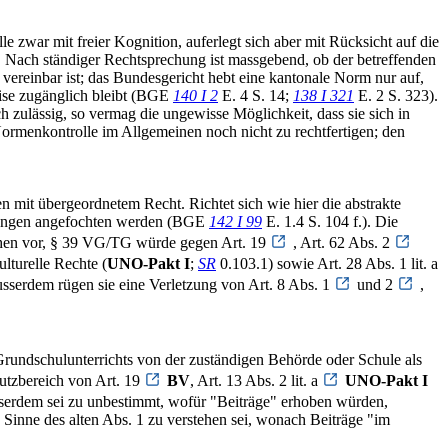
 zwar mit freier Kognition, auferlegt sich aber mit Rücksicht auf die
. Nach ständiger Rechtsprechung ist massgebend, ob der betreffenden
reinbar ist; das Bundesgericht hebt eine kantonale Norm nur auf,
eise zugänglich bleibt (BGE
140 I 2
E. 4 S. 14;
138 I 321
E. 2 S. 323).
ch zulässig, so vermag die ungewisse Möglichkeit, dass sie sich in
Normenkontrolle im Allgemeinen noch nicht zu rechtfertigen; den
n mit übergeordnetem Recht. Richtet sich wie hier die abstrakte
mmungen angefochten werden (BGE
142 I 99
E. 1.4 S. 104 f.). Die
ichen vor, § 39 VG/TG würde gegen Art. 19
, Art. 62 Abs. 2
lturelle Rechte (
UNO-Pakt I
;
SR
0.103.1) sowie Art. 28 Abs. 1 lit. a
sserdem rügen sie eine Verletzung von Art. 8 Abs. 1
und 2
,
rundschulunterrichts von der zuständigen Behörde oder Schule als
hutzbereich von Art. 19
BV
, Art. 13 Abs. 2 lit. a
UNO-Pakt I
usserdem sei zu unbestimmt, wofür "Beiträge" erhoben würden,
 Sinne des alten Abs. 1 zu verstehen sei, wonach Beiträge "im