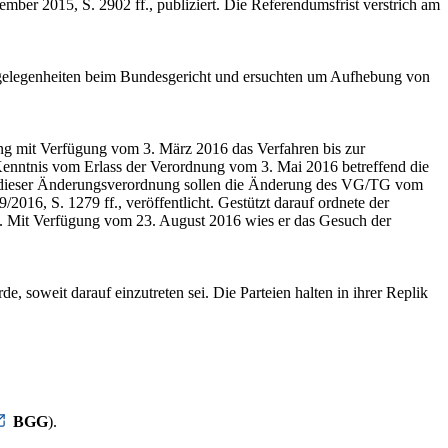
er 2015, S. 2902 ff., publiziert. Die Referendumsfrist verstrich am
elegenheiten beim Bundesgericht und ersuchten um Aufhebung von
lung mit Verfügung vom 3. März 2016 das Verfahren bis zur
enntnis vom Erlass der Verordnung vom 3. Mai 2016 betreffend die
 dieser Änderungsverordnung sollen die Änderung des VG/TG vom
16, S. 1279 ff., veröffentlicht. Gestützt darauf ordnete der
an. Mit Verfügung vom 23. August 2016 wies er das Gesuch der
soweit darauf einzutreten sei. Die Parteien halten in ihrer Replik
BGG
).