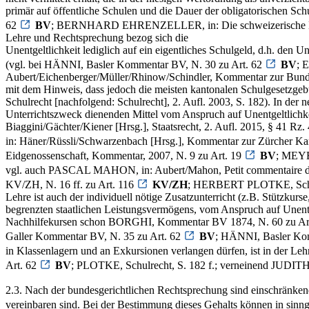
primär auf öffentliche Schulen und die Dauer der obligatorischen 
62
BV
; BERNHARD EHRENZELLER, in: Die schweizerische Bundes
Lehre und Rechtsprechung bezog sich die
Unentgeltlichkeit lediglich auf ein eigentliches Schulgeld, d.h. den 
(vgl. bei HÄNNI, Basler Kommentar BV, N. 30 zu Art. 62
BV
; 
Aubert/Eichenberger/Müller/Rhinow/Schindler, Kommentar zur Bund
mit dem Hinweis, dass jedoch die meisten kantonalen Schulgesetzg
Schulrecht [nachfolgend: Schulrecht], 2. Aufl. 2003, S. 182). In der
Unterrichtszweck dienenden Mittel vom Anspruch auf Unentgeltlich
Biaggini/Gächter/Kiener [Hrsg.], Staatsrecht, 2. Aufl. 2015, § 
in: Häner/Rüssli/Schwarzenbach [Hrsg.], Kommentar zur Zürcher K
Eidgenossenschaft, Kommentar, 2007, N. 9 zu Art. 19
BV
; MEYER
vgl. auch PASCAL MAHON, in: Aubert/Mahon, Petit commentaire de la 
KV/ZH, N. 16 ff. zu Art. 116
KV/ZH
; HERBERT PLOTKE, Schulort
Lehre ist auch der individuell nötige Zusatzunterricht (z.B. Stützku
begrenzten staatlichen Leistungsvermögens, vom Anspruch auf Unent
Nachhilfekursen schon BORGHI, Kommentar BV 1874, N. 60 zu 
Galler Kommentar BV, N. 35 zu Art. 62
BV
; HÄNNI, Basler Kom
in Klassenlagern und an Exkursionen verlangen dürfen, ist in der
Art. 62
BV
; PLOTKE, Schulrecht, S. 182 f.; verneinend JUD
2.3. Nach der bundesgerichtlichen Rechtsprechung sind einschränken
vereinbaren sind. Bei der Bestimmung dieses Gehalts können in sin