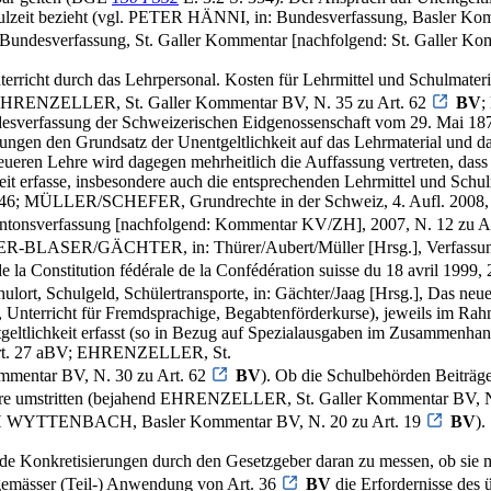
Schulzeit bezieht (vgl. PETER HÄNNI, in: Bundesverfassung, Basler K
verfassung, St. Galler Kommentar [nachfolgend: St. Galler Kommen
Unterricht durch das Lehrpersonal. Kosten für Lehrmittel und Schulmate
EHRENZELLER, St. Galler Kommentar BV, N. 35 zu Art. 62
BV
;
esverfassung der Schweizerischen Eidgenossenschaft vom 29. Mai 18
ebungen den Grundsatz der Unentgeltlichkeit auf das Lehrmaterial 
 neueren Lehre wird dagegen mehrheitlich die Auffassung vertreten, da
keit erfasse, insbesondere auch die entsprechenden Lehrmittel und
41 Rz. 46; MÜLLER/SCHEFER, Grundrechte in der Schweiz, 4. Aufl. 2
antonsverfassung [nachfolgend: Kommentar KV/ZH], 2007, N. 12 zu A
-BLASER/GÄCHTER, in: Thürer/Aubert/Müller [Hrsg.], Verfassungsrec
Constitution fédérale de la Confédération suisse du 18 avril 1999, 
, Schulgeld, Schülertransporte, in: Gächter/Jaag [Hrsg.], Das neue
rse, Unterricht für Fremdsprachige, Begabtenförderkurse), jeweils im R
geltlichkeit erfasst (so in Bezug auf Spezialausgaben im Zusammenha
Art. 27 aBV; EHRENZELLER, St.
mentar BV, N. 30 zu Art. 62
BV
). Ob die Schulbehörden Beiträge
 Lehre umstritten (bejahend EHRENZELLER, St. Galler Kommentar BV, N
ITH WYTTENBACH, Basler Kommentar BV, N. 20 zu Art. 19
BV
).
de Konkretisierungen durch den Gesetzgeber daran zu messen, ob sie m
ngemässer (Teil-) Anwendung von Art. 36
BV
die Erfordernisse des 