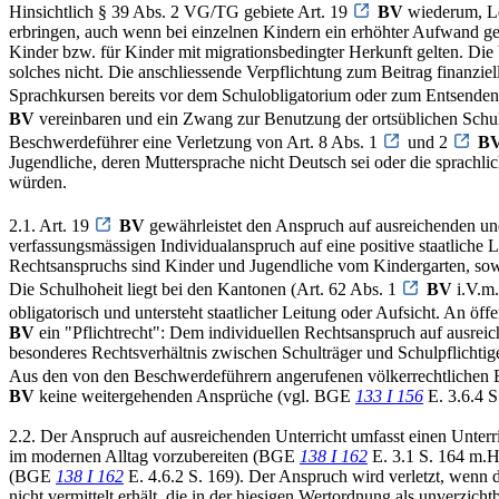
Hinsichtlich § 39 Abs. 2 VG/TG gebiete Art. 19
BV
wiederum, Le
erbringen, auch wenn bei einzelnen Kindern ein erhöhter Aufwand g
Kinder bzw. für Kinder mit migrationsbedingter Herkunft gelten. Di
solches nicht. Die anschliessende Verpflichtung zum Beitrag finanziell
Sprachkursen bereits vor dem Schulobligatorium oder zum Entsenden v
BV
vereinbaren und ein Zwang zur Benutzung der ortsüblichen Schul
Beschwerdeführer eine Verletzung von Art. 8 Abs. 1
und 2
B
Jugendliche, deren Muttersprache nicht Deutsch sei oder die sprachli
würden.
2.1. Art. 19
BV
gewährleistet den Anspruch auf ausreichenden u
verfassungsmässigen Individualanspruch auf eine positive staatliche 
Rechtsanspruchs sind Kinder und Jugendliche vom Kindergarten, sowei
Die Schulhoheit liegt bei den Kantonen (Art. 62 Abs. 1
BV
i.V.m.
obligatorisch und untersteht staatlicher Leitung oder Aufsicht. An öffe
BV
ein "Pflichtrecht": Dem individuellen Rechtsanspruch auf ausreic
besonderes Rechtsverhältnis zwischen Schulträger und Schulpflicht
Aus den von den Beschwerdeführern angerufenen völkerrechtlichen
BV
keine weitergehenden Ansprüche (vgl. BGE
133 I 156
E. 3.6.4 S
2.2. Der Anspruch auf ausreichenden Unterricht umfasst einen Unterr
im modernen Alltag vorzubereiten (BGE
138 I 162
E. 3.1 S. 164 m.H.
(BGE
138 I 162
E. 4.6.2 S. 169). Der Anspruch wird verletzt, wenn 
nicht vermittelt erhält, die in der hiesigen Wertordnung als unverzic