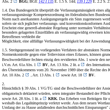
Abs. 2
BGG
; BGE
142 I 135
E. 1.5 S. 144;
139 I 229
E. 2.2 S. 2
1.4. Das Bundesgericht überprüft die Verfassungsmässigkeit eines all
verfassungsmässige Kompetenzordnung im föderalistischen Bundesst
Norm nach anerkannten Auslegungsregeln ein Sinn zugemessen werden
sofern sie sich jeglicher verfassungs- und konventionskonformen Ausl
Erscheint eine generell-abstrakte Regelung unter normalen Verhältniss
besonders gelagerten Einzelfällen als verfassungswidrig erweisen kön
Betroffenen verbleibt die
Möglichkeit, eine allfällige Verfassungswidrigkeit bei der Anwendu
1.5. Streitgegenstand im vorliegenden Verfahren der abstrakten Norme
Normenkontrolle gegen eine Teilrevision eines Erlasses, können g
Beschwerdeführer fechten einzig den revidierten Abs. 1 sowie den 
i.V.m. Art. 61a Abs. 1
BV
, Art. 13 Abs. 2 lit. a
des Internation
des Übereinkommens vom 20. November 1989 über die Rechte des 
Art. 10 Abs. 2
, Art. 13 Abs. 1
sowie Art. 18
BV
.
2.
Hinsichtlich § 39 Abs. 1 VG/TG sind die Beschwerdeführer der Ansi
obligatorisch deklariert würden, seien integraler Bestandteil der Pfl
sowie Art. 28 Abs. 1 lit. a
KRK
. Das Erheben von Beiträgen für 
weshalb das Legalitätsprinzip verletzt werde. Aus dem neuen Wortlau
Umfang der zu Hause anfallenden durchschnittlichen Einsparungen" z