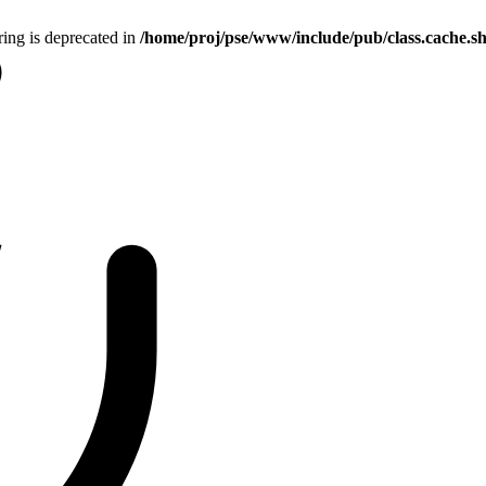
tring is deprecated in
/home/proj/pse/www/include/pub/class.cache.s