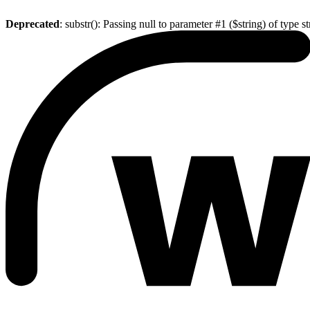
Deprecated
: substr(): Passing null to parameter #1 ($string) of type s