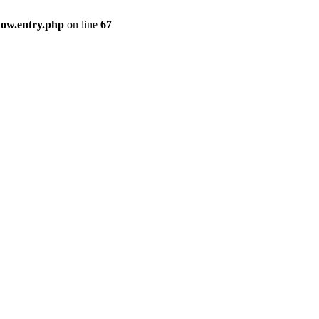
how.entry.php
on line
67