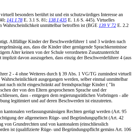
 virtuell besonders berührt ist und ein schutzwürdiges Interesse an
 40;
141 I 78
E. 3.1 S. 81;
138 I 435
E. 1.6 S. 445). Virtuelles
n Wahrscheinlichkeit unmittelbar betroffen ist (BGE
139 V 72
E. 2.2
tigt. Allfällige Kinder der Beschwerdeführer 1 und 3 würden nach
s regelmässig aus, dass die Kinder über genügende Sprachkenntnisse
tigem Alter keinen von der Schule verordneten Zusatzunterricht
 implizit davon auszugehen, dass einzig der Beschwerdeführer 4 (aus
führer 2 - 4 ohne Weiteres durch § 39 Abs. 1 VG/TG zumindest virtuell
 Wahrscheinlichkeit ausgegangen werden, selber einmal unmittelbar
t nach nicht eingeschränkt auf fremdsprachige Kinder ( "In
schen der von den Eltern gesprochenen Sprache und der
hliessen, dass - entgegen dem regierungsrätlichen Vorbringen - alle
ng legitimiert und auf deren Beschwerden ist einzutreten.
on kantonalen verfassungsmässigen Rechten gerügt werden (Art. 95
sichtigung der allgemeinen Rüge- und Begründungspflicht (Art. 42
zung von Grundrechten und von kantonalem (einschliesslich
rden ist (qualifizierte Rüge- und Begründungspflicht gemäss Art. 106