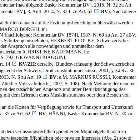
ommentar [nachfolgend: Basler Kommentar BV], 2015, N. 32 zu Art.
tar BV], 3. Aufl. 2014, N. 32 f. zu Art. 62
BV
). Nach älterer
rial durften danach auf die Erziehungsberechtigten überwälzt werden
 MARCO BORGHI, in:
74 [nachfolgend: Kommentar BV 1874], 1987, N. 60 zu Art. 27 aBV,
und das Schulzeug ausdehnten; HERBERT PLOTKE, Schweizerisches
ss der Anspruch alle notwendigen und unmittelbar dem
 Schulmaterialien (CHRISTINE KAUFMANN, in:
008, S. 792; GIOVANNI BIAGGINI,
rt. 14
KV/ZH
; derselbe, Bundesverfassung der Schweizerischen
ht der Schweiz, Droit constitutionnel suisse, 2001, § 34 Rz. 36;
2003, N. 6 zu Art. 19
BV
; a.M. MARKUS RÜSSLI, Kommentar
 Zürcher Volksschulrecht, 2007, S. 108). Nach Meinung der neueren
ahmen des tatsächlichen Angebots und unter Berücksichtigung des
ng mit dem Erlernen eines Musikinstruments oder dem Besuch von
 an die Kosten für Verpflegung sowie für Transport und Unterkunft
. 35 zu Art. 62
BV
; HÄNNI, Basler Kommentar BV, N. 30 zu
it dem verfassungsrechtlich garantierten Minimalgehalt noch zu
überwiegenden öffentlichen oder privaten Interesses (Abs. 2) sowie