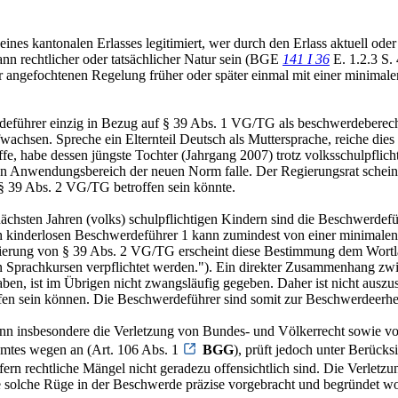
eines kantonalen Erlasses legitimiert, wer durch den Erlass aktuell oder
nn rechtlicher oder tatsächlicher Natur sein (BGE
141 I 36
E. 1.2.3 S.
r angefochtenen Regelung früher oder später einmal mit einer minimale
deführer einzig in Bezug auf § 39 Abs. 1 VG/TG als beschwerdeberech
wachsen. Spreche ein Elternteil Deutsch als Muttersprache, reiche die
e, habe dessen jüngste Tochter (Jahrgang 2007) trotz volksschulpflich
den Anwendungsbereich der neuen Norm falle. Der Regierungsrat scheint
§ 39 Abs. 2 VG/TG betroffen sein könnte.
 nächsten Jahren (volks) schulpflichtigen Kindern sind die Beschwerde
ch kinderlosen Beschwerdeführer 1 kann zumindest von einer minimalen
ierung von § 39 Abs. 2 VG/TG erscheint diese Bestimmung dem Wortlau
Sprachkursen verpflichtet werden."). Ein direkter Zusammenhang zwi
en, ist im Übrigen nicht zwangsläufig gegeben. Daher ist nicht auszusc
n sein können. Die Beschwerdeführer sind somit zur Beschwerdeerhebu
kann insbesondere die Verletzung von Bundes- und Völkerrecht sowie v
Amtes wegen an (Art. 106 Abs. 1
BGG
), prüft jedoch unter Berück
fern rechtliche Mängel nicht geradezu offensichtlich sind. Die Verlet
e solche Rüge in der Beschwerde präzise vorgebracht und begründet wo