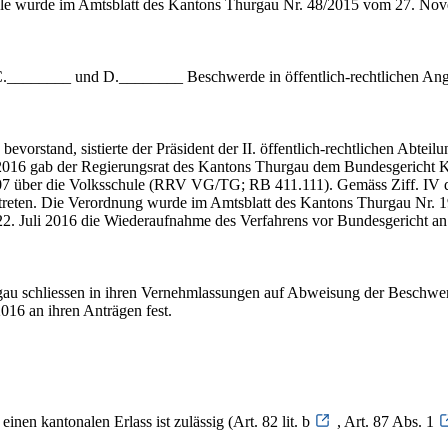
le wurde im Amtsblatt des Kantons Thurgau Nr. 48/2015 vom 27. Novemb
________ und D.________ Beschwerde in öffentlich-rechtlichen Ang
vorstand, sistierte der Präsident der II. öffentlich-rechtlichen Abtei
 2016 gab der Regierungsrat des Kantons Thurgau dem Bundesgericht K
07 über die Volksschule (RRV VG/TG; RB 411.111). Gemäss Ziff. IV
ten. Die Verordnung wurde im Amtsblatt des Kantons Thurgau Nr. 19/20
m 22. Juli 2016 die Wiederaufnahme des Verfahrens vor Bundesgericht 
u schliessen in ihren Vernehmlassungen auf Abweisung der Beschwerde, 
16 an ihren Anträgen fest.
nen kantonalen Erlass ist zulässig (Art. 82 lit. b
, Art. 87 Abs. 1