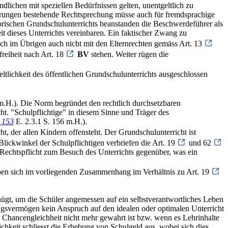
ichen mit speziellen Bedürfnissen gelten, unentgeltlich zu
derungen bestehende Rechtsprechung müsse auch für fremdsprachige
orischen Grundschulunterrichts beanstanden die Beschwerdeführer als
eit dieses Unterrichts vereinbaren. Ein faktischer Zwang zu
ich im Übrigen auch nicht mit den Elternrechten gemäss Art. 13
reiheit nach Art. 18
BV
stehen. Weiter rügen die
ltlichkeit des öffentlichen Grundschulunterrichts ausgeschlossen
m.H.). Die Norm begründet den rechtlich durchsetzbaren
ht. "Schulpflichtige" in diesem Sinne und Träger des
 153
E. 2.3.1 S. 156 m.H.).
ht, der allen Kindern offensteht. Der Grundschulunterricht ist
Blickwinkel der Schulpflichtigen verbriefen die Art. 19
und 62
e Rechtspflicht zum Besuch des Unterrichts gegenüber, was ein
ben sich im vorliegenden Zusammenhang im Verhältnis zu Art. 19
nügt, um die Schüler angemessen auf ein selbstverantwortliches Leben
tungsvermögen kein Anspruch auf den idealen oder optimalen Unterricht
 Chancengleichheit nicht mehr gewahrt ist bzw. wenn es Lehrinhalte
chkeit schliesst die Erhebung von Schulgeld aus, wobei sich dies