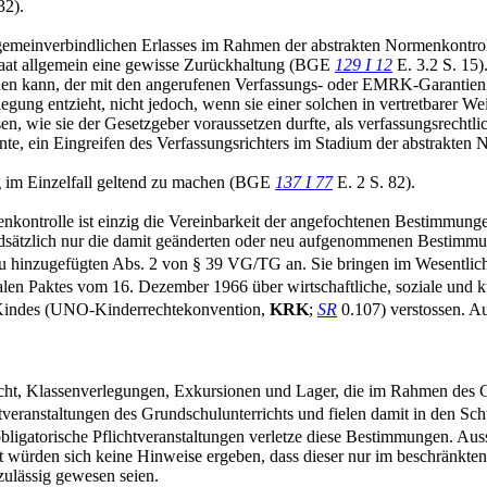
32).
gemeinverbindlichen Erlasses im Rahmen der abstrakten Normenkontrolle
aat allgemein eine gewisse Zurückhaltung (BGE
129 I 12
E. 3.2 S. 15)
 kann, der mit den angerufenen Verfassungs- oder EMRK-Garantien ve
egung entzieht, nicht jedoch, wenn sie einer solchen in vertretbarer W
en, wie sie der Gesetzgeber voraussetzen durfte, als verfassungsrechtli
nte, ein Eingreifen des Verfassungsrichters im Stadium der abstrakten 
ng im Einzelfall geltend zu machen (BGE
137 I 77
E. 2 S. 82).
nkontrolle ist einzig die Vereinbarkeit der angefochtenen Bestimmunge
rundsätzlich nur die damit geänderten oder neu aufgenommenen Besti
neu hinzugefügten Abs. 2 von § 39 VG/TG an. Sie bringen im Wesentl
alen Paktes vom 16. Dezember 1966 über wirtschaftliche, soziale und ku
Kindes (UNO-Kinderrechtekonvention,
KRK
;
SR
0.107) verstossen. Au
cht, Klassenverlegungen, Exkursionen und Lager, die im Rahmen des G
ichtveranstaltungen des Grundschulunterrichts und fielen damit in den Sc
obligatorische Pflichtveranstaltungen verletze diese Bestimmungen. A
t würden sich keine Hinweise ergeben, dass dieser nur im beschränkten
ulässig gewesen seien.