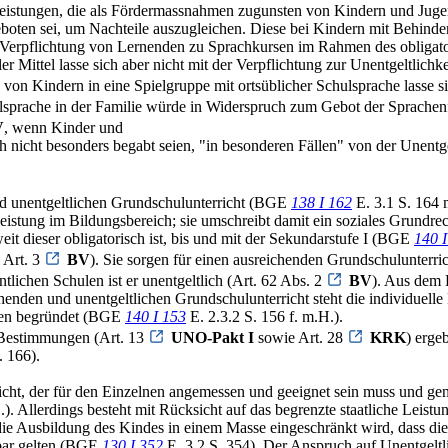
istungen, die als Fördermassnahmen zugunsten von Kindern und Jugendl
eboten sei, um Nachteile auszugleichen. Diese bei Kindern mit Behin
e Verpflichtung von Lernenden zu Sprachkursen im Rahmen des obligat
er Mittel lasse sich aber nicht mit der Verpflichtung zur Unentgeltlichk
on Kindern in eine Spielgruppe mit ortsüblicher Schulsprache lasse s
sprache in der Familie würde in Widerspruch zum Gebot der Sprachenf
V
, wenn Kinder und
ch nicht besonders begabt seien, "in besonderen Fällen" von der Unentge
nd unentgeltlichen Grundschulunterricht (BGE
138 I 162
E. 3.1 S. 164 
Leistung im Bildungsbereich; sie umschreibt damit ein soziales Grundrec
t dieser obligatorisch ist, bis und mit der Sekundarstufe I (BGE
140 I
 Art. 3
BV
). Sie sorgen für einen ausreichenden Grundschulunterric
ntlichen Schulen ist er unentgeltlich (Art. 62 Abs. 2
BV
). Aus dem 
henden und unentgeltlichen Grundschulunterricht steht die individuell
igen begründet (BGE
140 I 153
E. 2.3.2 S. 156 f. m.H.).
 Bestimmungen (Art. 13
UNO-Pakt I
sowie Art. 28
KRK
) erge
. 166).
icht, der für den Einzelnen angemessen und geeignet sein muss und ge
). Allerdings besteht mit Rücksicht auf das begrenzte staatliche Leis
die Ausbildung des Kindes in einem Masse eingeschränkt wird, dass die
htbar gelten (BGE
130 I 352
E. 3.2 S. 354). Der Anspruch auf Unentgeltli