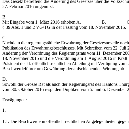
Das Gesetz betreffend die Änderung des Gesetzes über die Volksschu
27. Februar 2016 ungenutzt.
B.
Mit Eingabe vom 1. März 2016 erhoben A.________, B.________, C.
§ 39 Abs. 1 und 2 VG/TG in der Fassung vom 18. November 2015.
C.
Nachdem die regierungsrätliche Erwahrung der Gesetzesnovelle noch be
Publikation des Erwahrungsbeschlusses. Mit Schreiben vom 22. Juli
Änderung der Verordnung des Regierungsrats vom 11. Dezember 20
18. November 2015 und die Verordnung am 1. August 2016 in Kraft tre
Präsident der II. öffentlich-rechtlichen Abteilung mit Verfügung vo
Beschwerdeführer um Gewährung der aufschiebenden Wirkung ab.
D.
Sowohl der Grosse Rat als auch der Regierungsrat des Kantons Thurga
vom 30. Oktober 2016 resp. den Dupliken vom 5. und 6. Dezember 20
Erwägungen:
1.
1.1. Die Beschwerde in öffentlich-rechtlichen Angelegenheiten gegen ei