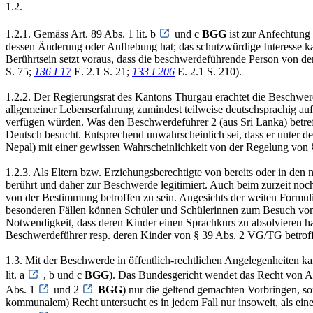
1.2.
1.2.1. Gemäss Art. 89 Abs. 1 lit. b
und c
BGG
ist zur Anfechtung 
dessen Änderung oder Aufhebung hat; das schutzwürdige Interesse ka
Berührtsein setzt voraus, dass die beschwerdeführende Person von de
S. 75;
136 I 17
E. 2.1 S. 21;
133 I 206
E. 2.1 S. 210).
1.2.2. Der Regierungsrat des Kantons Thurgau erachtet die Beschwer
allgemeiner Lebenserfahrung zumindest teilweise deutschsprachig auf
verfügen würden. Was den Beschwerdeführer 2 (aus Sri Lanka) betreff
Deutsch besucht. Entsprechend unwahrscheinlich sei, dass er unter 
Nepal) mit einer gewissen Wahrscheinlichkeit von der Regelung von 
1.2.3. Als Eltern bzw. Erziehungsberechtigte von bereits oder in den
berührt und daher zur Beschwerde legitimiert. Auch beim zurzeit no
von der Bestimmung betroffen zu sein. Angesichts der weiten Formul
besonderen Fällen können Schüler und Schülerinnen zum Besuch von 
Notwendigkeit, dass deren Kinder einen Sprachkurs zu absolvieren hab
Beschwerdeführer resp. deren Kinder von § 39 Abs. 2 VG/TG betroffe
1.3. Mit der Beschwerde in öffentlich-rechtlichen Angelegenheiten 
lit. a
, b und c
BGG
). Das Bundesgericht wendet das Recht von 
Abs. 1
und 2
BGG
) nur die geltend gemachten Vorbringen, so
kommunalem) Recht untersucht es in jedem Fall nur insoweit, als ein