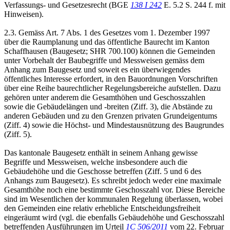
Verfassungs- und Gesetzesrecht (BGE
138 I 242
E. 5.2 S. 244 f. mit
Hinweisen).
2.3. Gemäss Art. 7 Abs. 1 des Gesetzes vom 1. Dezember 1997
über die Raumplanung und das öffentliche Baurecht im Kanton
Schaffhausen (Baugesetz; SHR 700.100) können die Gemeinden
unter Vorbehalt der Baubegriffe und Messweisen gemäss dem
Anhang zum Baugesetz und soweit es ein überwiegendes
öffentliches Interesse erfordert, in den Bauordnungen Vorschriften
über eine Reihe baurechtlicher Regelungsbereiche aufstellen. Dazu
gehören unter anderem die Gesamthöhen und Geschosszahlen
sowie die Gebäudelängen und -breiten (Ziff. 3), die Abstände zu
anderen Gebäuden und zu den Grenzen privaten Grundeigentums
(Ziff. 4) sowie die Höchst- und Mindestausnützung des Baugrundes
(Ziff. 5).
Das kantonale Baugesetz enthält in seinem Anhang gewisse
Begriffe und Messweisen, welche insbesondere auch die
Gebäudehöhe und die Geschosse betreffen (Ziff. 5 und 6 des
Anhangs zum Baugesetz). Es schreibt jedoch weder eine maximale
Gesamthöhe noch eine bestimmte Geschosszahl vor. Diese Bereiche
sind im Wesentlichen der kommunalen Regelung überlassen, wobei
den Gemeinden eine relativ erhebliche Entscheidungsfreiheit
eingeräumt wird (vgl. die ebenfalls Gebäudehöhe und Geschosszahl
betreffenden Ausführungen im Urteil
1C 506/2011
vom 22. Februar