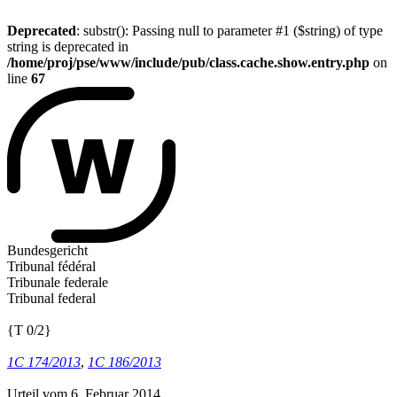
Deprecated
: substr(): Passing null to parameter #1 ($string) of type
string is deprecated in
/home/proj/pse/www/include/pub/class.cache.show.entry.php
on
line
67
Bundesgericht
Tribunal fédéral
Tribunale federale
Tribunal federal
{T 0/2}
1C 174/2013
,
1C 186/2013
Urteil vom 6. Februar 2014