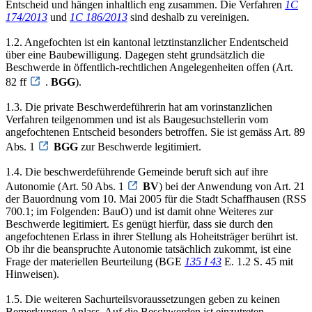
Entscheid und hängen inhaltlich eng zusammen. Die Verfahren
1C
174/2013
und
1C 186/2013
sind deshalb zu vereinigen.
1.2. Angefochten ist ein kantonal letztinstanzlicher Endentscheid
über eine Baubewilligung. Dagegen steht grundsätzlich die
Beschwerde in öffentlich-rechtlichen Angelegenheiten offen (Art.
82 ff
.
BGG
).
1.3. Die private Beschwerdeführerin hat am vorinstanzlichen
Verfahren teilgenommen und ist als Baugesuchstellerin vom
angefochtenen Entscheid besonders betroffen. Sie ist gemäss Art. 89
Abs. 1
BGG
zur Beschwerde legitimiert.
1.4. Die beschwerdeführende Gemeinde beruft sich auf ihre
Autonomie (Art. 50 Abs. 1
BV
) bei der Anwendung von Art. 21
der Bauordnung vom 10. Mai 2005 für die Stadt Schaffhausen (RSS
700.1; im Folgenden: BauO) und ist damit ohne Weiteres zur
Beschwerde legitimiert. Es genügt hierfür, dass sie durch den
angefochtenen Erlass in ihrer Stellung als Hoheitsträger berührt ist.
Ob ihr die beanspruchte Autonomie tatsächlich zukommt, ist eine
Frage der materiellen Beurteilung (BGE
135 I 43
E. 1.2 S. 45 mit
Hinweisen).
1.5. Die weiteren Sachurteilsvoraussetzungen geben zu keinen
Bemerkungen Anlass. Auf die Beschwerden ist einzutreten.