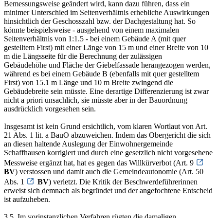
Bemessungsweise geändert wird, kann dazu führen, dass ein
minimer Unterschied im Seitenverhältnis erhebliche Auswirkungen
hinsichtlich der Geschosszahl bzw. der Dachgestaltung hat. So
könnte beispielsweise - ausgehend von einem maximalen
Seitenverhältnis von 1:1.5 - bei einem Gebäude A (mit quer
gestelltem First) mit einer Länge von 15 m und einer Breite von 10
m die Längsseite für die Berechnung der zulässigen
Gebäudehöhe und Fläche der Giebelfassade herangezogen werden,
während es bei einem Gebäude B (ebenfalls mit quer gestelltem
First) von 15.1 m Länge und 10 m Breite zwingend die
Gebäudebreite sein müsste. Eine derartige Differenzierung ist zwar
nicht a priori unsachlich, sie müsste aber in der Bauordnung
ausdrücklich vorgesehen sein.
Insgesamt ist kein Grund ersichtlich, vom klaren Wortlaut von Art.
21 Abs. 1 lit. a BauO abzuweichen. Indem das Obergericht die sich
an diesen haltende Auslegung der Einwohnergemeinde
Schaffhausen korrigiert und durch eine gesetzlich nicht vorgesehene
Messweise ergänzt hat, hat es gegen das Willkürverbot (Art. 9
BV
) verstossen und damit auch die Gemeindeautonomie (Art. 50
Abs. 1
BV
) verletzt. Die Kritik der Beschwerdeführerinnen
erweist sich demnach als begründet und der angefochtene Entscheid
ist aufzuheben.
3.5. Im vorinstanzlichen Verfahren rügten die damaligen