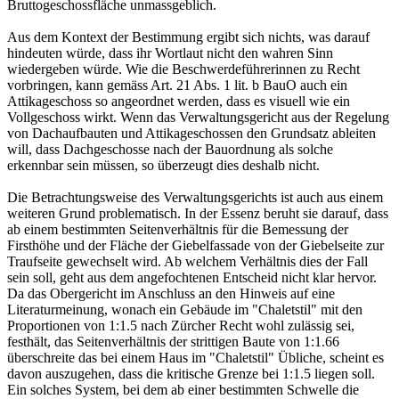
Bruttogeschossfläche unmassgeblich.
Aus dem Kontext der Bestimmung ergibt sich nichts, was darauf
hindeuten würde, dass ihr Wortlaut nicht den wahren Sinn
wiedergeben würde. Wie die Beschwerdeführerinnen zu Recht
vorbringen, kann gemäss Art. 21 Abs. 1 lit. b BauO auch ein
Attikageschoss so angeordnet werden, dass es visuell wie ein
Vollgeschoss wirkt. Wenn das Verwaltungsgericht aus der Regelung
von Dachaufbauten und Attikageschossen den Grundsatz ableiten
will, dass Dachgeschosse nach der Bauordnung als solche
erkennbar sein müssen, so überzeugt dies deshalb nicht.
Die Betrachtungsweise des Verwaltungsgerichts ist auch aus einem
weiteren Grund problematisch. In der Essenz beruht sie darauf, dass
ab einem bestimmten Seitenverhältnis für die Bemessung der
Firsthöhe und der Fläche der Giebelfassade von der Giebelseite zur
Traufseite gewechselt wird. Ab welchem Verhältnis dies der Fall
sein soll, geht aus dem angefochtenen Entscheid nicht klar hervor.
Da das Obergericht im Anschluss an den Hinweis auf eine
Literaturmeinung, wonach ein Gebäude im "Chaletstil" mit den
Proportionen von 1:1.5 nach Zürcher Recht wohl zulässig sei,
festhält, das Seitenverhältnis der strittigen Baute von 1:1.66
überschreite das bei einem Haus im "Chaletstil" Übliche, scheint es
davon auszugehen, dass die kritische Grenze bei 1:1.5 liegen soll.
Ein solches System, bei dem ab einer bestimmten Schwelle die