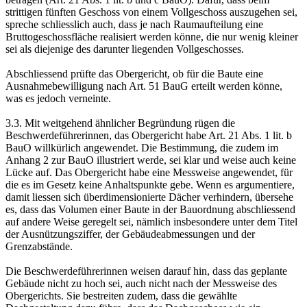
strittigen fünften Geschoss von einem Vollgeschoss auszugehen sei,
spreche schliesslich auch, dass je nach Raumaufteilung eine
Bruttogeschossfläche realisiert werden könne, die nur wenig kleiner
sei als diejenige des darunter liegenden Vollgeschosses.
Abschliessend prüfte das Obergericht, ob für die Baute eine
Ausnahmebewilligung nach Art. 51 BauG erteilt werden könne,
was es jedoch verneinte.
3.3. Mit weitgehend ähnlicher Begründung rügen die
Beschwerdeführerinnen, das Obergericht habe Art. 21 Abs. 1 lit. b
BauO willkürlich angewendet. Die Bestimmung, die zudem im
Anhang 2 zur BauO illustriert werde, sei klar und weise auch keine
Lücke auf. Das Obergericht habe eine Messweise angewendet, für
die es im Gesetz keine Anhaltspunkte gebe. Wenn es argumentiere,
damit liessen sich überdimensionierte Dächer verhindern, übersehe
es, dass das Volumen einer Baute in der Bauordnung abschliessend
auf andere Weise geregelt sei, nämlich insbesondere unter dem Titel
der Ausnützungsziffer, der Gebäudeabmessungen und der
Grenzabstände.
Die Beschwerdeführerinnen weisen darauf hin, dass das geplante
Gebäude nicht zu hoch sei, auch nicht nach der Messweise des
Obergerichts. Sie bestreiten zudem, dass die gewählte