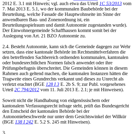
2012 E. 3.1 mit Hinweis; vgl. auch etwa das Urteil
1C 53/2013
vom
7. Mai 2013 E. 5.1, wo der kommunalen Baubehörde bei der
Beurteilung, welche Fassade die Hauptwohnseite im Sinne der
anwendbaren Bau- und Zonenordnung ist, ein
Beurteilungsspielraum und damit Autonomie zugestanden wurde).
Der Einwohnergemeinde Schaffhausen kommt somit bei der
Auslegung von Art. 21 BZO Autonomie zu.
2.4. Besteht Autonomie, kann sich die Gemeinde dagegen zur Wehr
setzen, dass eine kantonale Behörde im Rechtsmittelverfahren die
den betreffenden Sachbereich ordnenden kommunalen, kantonalen
oder bundesrechtlichen Normen falsch anwendet oder ihre
Prüfungsbefugnis überschreitet. Die Gemeinden können in diesem
Rahmen auch geltend machen, die kantonalen Instanzen hätten die
Tragweite eines Grundrechts verkannt und dieses zu Unrecht als
verletzt erachtet (BGE
128 I 3
E. 2b S. 9; zur Publ. vorgesehenes
Urteil
2C 794/2012
vom 11. Juli 2013 E. 2.1; je mit Hinweisen).
Soweit nicht die Handhabung von eidgenössischem oder
kantonalem Verfassungsrecht infrage steht, prüft das Bundesgericht
den Entscheid der kantonalen Behörde bei der
Autonomiebeschwerde nur unter dem Gesichtswinkel der Willkür
(BGE
138 I 242
E. 5.2 S. 245 mit Hinweisen).
3.