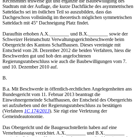
Rechtsmittel teilweise gut und ergänzte die Baubewilligung des
Stadtrats mit der Auflage, die kurze Dachfläche des asymmetrischen
Satteldachs sei im östlichen Teil so auszubilden, dass das
Dachgeschoss vollständig im theoretisch möglichen symmetrischen
Satteldach mit 45° Dachneigung Platz findet.
Daraufhin erhoben A.X.________ und B.X.________ sowie der
Schweizer Heimatschutz Verwaltungsgerichtsbeschwerde beim
Obergericht des Kantons Schaffhausen. Dieses vereinigte mit
Entscheid vom 28. Dezember 2012 die beiden Verfahren, hiess die
Beschwerden gut und hob den angefochtenen
Regierungsratsbeschluss wie auch die Baubewilligungen vom 7.
und 10. Dezember 2010 auf.
B.
B.a. Mit Beschwerde in öffentlich-rechtlichen Angelegenheiten ans
Bundesgericht vom 11. Februar 2013 beantragt die
Einwohnergemeinde Schaffhausen, der Entscheid des Obergerichts
sei aufzuheben und der Regierungsratsbeschluss zu bestätigen
(Verfahren
1C 174/2013
). Sie rügt eine Verletzung der
Gemeindeautonomie.
Das Obergericht und die Baugesuchstellerin haben auf eine
Vernehmlassung verzichtet. A.X.________ und B.X.________