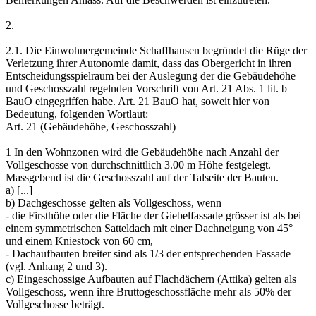
2.
2.1. Die Einwohnergemeinde Schaffhausen begründet die Rüge der
Verletzung ihrer Autonomie damit, dass das Obergericht in ihren
Entscheidungsspielraum bei der Auslegung der die Gebäudehöhe
und Geschosszahl regelnden Vorschrift von Art. 21 Abs. 1 lit. b
BauO eingegriffen habe. Art. 21 BauO hat, soweit hier von
Bedeutung, folgenden Wortlaut:
Art. 21 (Gebäudehöhe, Geschosszahl)
1 In den Wohnzonen wird die Gebäudehöhe nach Anzahl der
Vollgeschosse von durchschnittlich 3.00 m Höhe festgelegt.
Massgebend ist die Geschosszahl auf der Talseite der Bauten.
a) [...]
b) Dachgeschosse gelten als Vollgeschoss, wenn
- die Firsthöhe oder die Fläche der Giebelfassade grösser ist als bei
einem symmetrischen Satteldach mit einer Dachneigung von 45°
und einem Kniestock von 60 cm,
- Dachaufbauten breiter sind als 1/3 der entsprechenden Fassade
(vgl. Anhang 2 und 3).
c) Eingeschossige Aufbauten auf Flachdächern (Attika) gelten als
Vollgeschoss, wenn ihre Bruttogeschossfläche mehr als 50% der
Vollgeschosse beträgt.