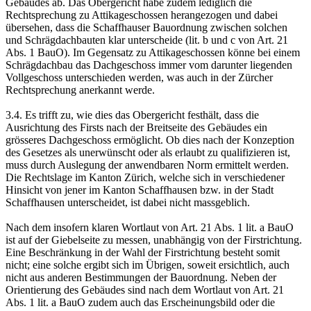
Gebäudes ab. Das Obergericht habe zudem lediglich die
Rechtsprechung zu Attikageschossen herangezogen und dabei
übersehen, dass die Schaffhauser Bauordnung zwischen solchen
und Schrägdachbauten klar unterscheide (lit. b und c von Art. 21
Abs. 1 BauO). Im Gegensatz zu Attikageschossen könne bei einem
Schrägdachbau das Dachgeschoss immer vom darunter liegenden
Vollgeschoss unterschieden werden, was auch in der Zürcher
Rechtsprechung anerkannt werde.
3.4. Es trifft zu, wie dies das Obergericht festhält, dass die
Ausrichtung des Firsts nach der Breitseite des Gebäudes ein
grösseres Dachgeschoss ermöglicht. Ob dies nach der Konzeption
des Gesetzes als unerwünscht oder als erlaubt zu qualifizieren ist,
muss durch Auslegung der anwendbaren Norm ermittelt werden.
Die Rechtslage im Kanton Zürich, welche sich in verschiedener
Hinsicht von jener im Kanton Schaffhausen bzw. in der Stadt
Schaffhausen unterscheidet, ist dabei nicht massgeblich.
Nach dem insofern klaren Wortlaut von Art. 21 Abs. 1 lit. a BauO
ist auf der Giebelseite zu messen, unabhängig von der Firstrichtung.
Eine Beschränkung in der Wahl der Firstrichtung besteht somit
nicht; eine solche ergibt sich im Übrigen, soweit ersichtlich, auch
nicht aus anderen Bestimmungen der Bauordnung. Neben der
Orientierung des Gebäudes sind nach dem Wortlaut von Art. 21
Abs. 1 lit. a BauO zudem auch das Erscheinungsbild oder die