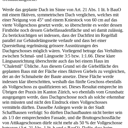
Werde das geplante Dach im Sinne von Art. 21 Abs. 1 lit. b BauO
mit einem fiktiven, symmetrischen Dach verglichen, welches mit
einer Neigung von 45° und einem Kniestock von 60 cm auf das
vierte Vollgeschoss gesetzt werde, so überschreite es weder dessen
Firsthöhe noch dessen Giebelfassadenfläche und sei damit zulässig.
Zu berücksichtigen sei indessen, dass der Dachfirst im Regelfall
parallel zur Gebäudelängsseite verlaufe und dass bei einer
Querstellung regelmässig grössere Ausnützungen des
Dachgeschosses möglich wären. Vorliegend betrage das Verhältnis
zwischen Schmal- und Längsseite 3:5 bzw. 1:1.66. Diese klare
Längsausrichtung überschreite auch das bei einem Haus im
"Chaletstil" Übliche. Aus diesem Grund sei die Giebelfläche des
geplanten Baus mit der Fläche eines fiktiven Giebels zu vergleichen,
der an der Schmalseite der Baute ansetze. Diese Fläche werde
indessen klar überschritten, weshalb das fünfte Geschoss ebenfalls
als Vollgeschoss zu qualifizieren sei. Dieses Resultat entspreche im
Übrigen der Praxis im Kanton Zürich, wo ebenfalls vom Grundsatz
ausgegangen werde, dass Dachgeschosse noch als solche erkennbar
sein müssten und nicht den Eindruck eines Vollgeschosses
vermitteln dürften. Dasselbe Anliegen werde in der Stadt
Schaffhausen verfolgt: So dürften Dachaufbauten nicht breiter sein
als 1/3 der entsprechenden Fassade, und die Bruttogeschossfläche
von Attikageschossen dürfe nicht mehr als 50 % der Vollgeschosse
betragen (Art. 21 Abs. 1 lit. b und c BauO). Dafür, dass beim