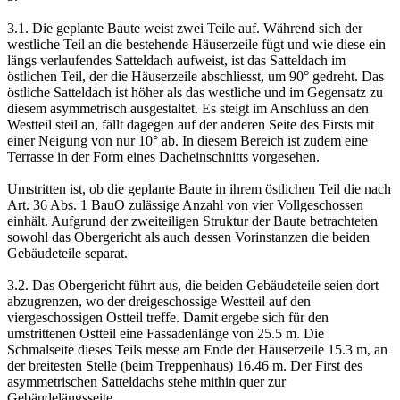
3.1. Die geplante Baute weist zwei Teile auf. Während sich der
westliche Teil an die bestehende Häuserzeile fügt und wie diese ein
längs verlaufendes Satteldach aufweist, ist das Satteldach im
östlichen Teil, der die Häuserzeile abschliesst, um 90° gedreht. Das
östliche Satteldach ist höher als das westliche und im Gegensatz zu
diesem asymmetrisch ausgestaltet. Es steigt im Anschluss an den
Westteil steil an, fällt dagegen auf der anderen Seite des Firsts mit
einer Neigung von nur 10° ab. In diesem Bereich ist zudem eine
Terrasse in der Form eines Dacheinschnitts vorgesehen.
Umstritten ist, ob die geplante Baute in ihrem östlichen Teil die nach
Art. 36 Abs. 1 BauO zulässige Anzahl von vier Vollgeschossen
einhält. Aufgrund der zweiteiligen Struktur der Baute betrachteten
sowohl das Obergericht als auch dessen Vorinstanzen die beiden
Gebäudeteile separat.
3.2. Das Obergericht führt aus, die beiden Gebäudeteile seien dort
abzugrenzen, wo der dreigeschossige Westteil auf den
viergeschossigen Ostteil treffe. Damit ergebe sich für den
umstrittenen Ostteil eine Fassadenlänge von 25.5 m. Die
Schmalseite dieses Teils messe am Ende der Häuserzeile 15.3 m, an
der breitesten Stelle (beim Treppenhaus) 16.46 m. Der First des
asymmetrischen Satteldachs stehe mithin quer zur
Gebäudelängsseite.