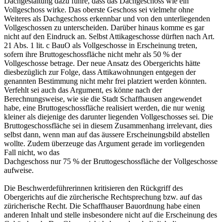
Dachgestaltung dazu führe, dass das Dachgeschoss wie ein
Vollgeschoss wirke. Das oberste Geschoss sei vielmehr ohne
Weiteres als Dachgeschoss erkennbar und von den unterliegenden
Vollgeschossen zu unterscheiden. Darüber hinaus komme es gar
nicht auf den Eindruck an. Selbst Attikageschosse dürften nach Art.
21 Abs. 1 lit. c BauO als Vollgeschosse in Erscheinung treten,
sofern ihre Bruttogeschossfläche nicht mehr als 50 % der
Vollgeschosse betrage. Der neue Ansatz des Obergerichts hätte
diesbezüglich zur Folge, dass Attikawohnungen entgegen der
genannten Bestimmung nicht mehr frei platziert werden könnten.
Verfehlt sei auch das Argument, es könne nach der
Berechnungsweise, wie sie die Stadt Schaffhausen angewendet
habe, eine Bruttogeschossfläche realisiert werden, die nur wenig
kleiner als diejenige des darunter liegenden Vollgeschosses sei. Die
Bruttogeschossfläche sei in diesem Zusammenhang irrelevant, dies
selbst dann, wenn man auf das äussere Erscheinungsbild abstellen
wollte. Zudem überzeuge das Argument gerade im vorliegenden
Fall nicht, wo das
Dachgeschoss nur 75 % der Bruttogeschossfläche der Vollgeschosse
aufweise.
Die Beschwerdeführerinnen kritisieren den Rückgriff des
Obergerichts auf die zürcherische Rechtsprechung bzw. auf das
züricherische Recht. Die Schaffhauser Bauordnung habe einen
anderen Inhalt und stelle insbesondere nicht auf die Erscheinung des