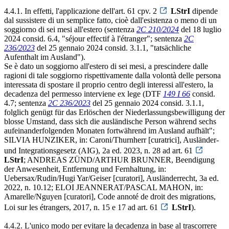
4.4.1. In effetti, l'applicazione dell'art. 61 cpv. 2
LStrI
dipende
dal sussistere di un semplice fatto, cioè dall'esistenza o meno di un
soggiorno di sei mesi all'estero (sentenza
2C 210/2024
del 18 luglio
2024 consid. 6.4, "séjour effectif à l'étranger"; sentenza
2C
236/2023
del 25 gennaio 2024 consid. 3.1.1, "tatsächliche
Aufenthalt im Ausland").
Se è dato un soggiorno all'estero di sei mesi, a prescindere dalle
ragioni di tale soggiorno rispettivamente dalla volontà delle persona
interessata di spostare il proprio centro degli interessi all'estero, la
decadenza del permesso interviene ex lege (DTF
149 I 66
consid.
4.7; sentenza
2C 236/2023
del 25 gennaio 2024 consid. 3.1.1,
folglich genügt für das Erlöschen der Niederlassungsbewilligung der
blosse Umstand, dass sich die ausländische Person während sechs
aufeinanderfolgenden Monaten fortwährend im Ausland aufhält";
SILVIA HUNZIKER, in: Caroni/Thurnherr [curatrici], Ausländer-
und Integrationsgesetz (AIG), 2a ed. 2023, n. 28 ad art. 61
LStrI
; ANDREAS ZÜND/ARTHUR BRUNNER, Beendigung
der Anwesenheit, Entfernung und Fernhaltung, in:
Uebersax/Rudin/Hugi Yar/Geiser [curatori], Ausländerrecht, 3a ed.
2022, n. 10.12; ELOI JEANNERAT/PASCAL MAHON, in:
Amarelle/Nguyen [curatori], Code annoté de droit des migrations,
Loi sur les étrangers, 2017, n. 15 e 17 ad art. 61
LStrI
).
4.4.2. L'unico modo per evitare la decadenza in base al trascorrere