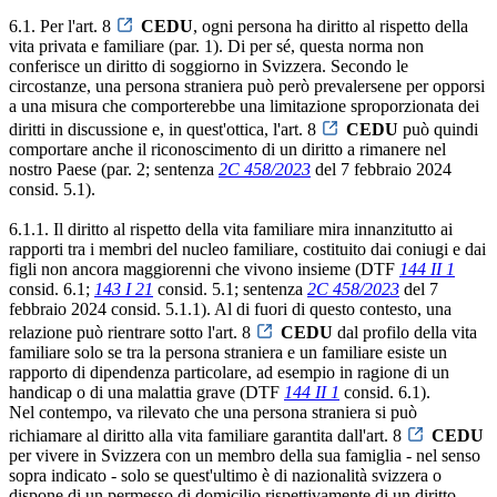
6.1. Per l'art. 8
CEDU
, ogni persona ha diritto al rispetto della
vita privata e familiare (par. 1). Di per sé, questa norma non
conferisce un diritto di soggiorno in Svizzera. Secondo le
circostanze, una persona straniera può però prevalersene per opporsi
a una misura che comporterebbe una limitazione sproporzionata dei
diritti in discussione e, in quest'ottica, l'art. 8
CEDU
può quindi
comportare anche il riconoscimento di un diritto a rimanere nel
nostro Paese (par. 2; sentenza
2C 458/2023
del 7 febbraio 2024
consid. 5.1).
6.1.1. Il diritto al rispetto della vita familiare mira innanzitutto ai
rapporti tra i membri del nucleo familiare, costituito dai coniugi e dai
figli non ancora maggiorenni che vivono insieme (DTF
144 II 1
consid. 6.1;
143 I 21
consid. 5.1; sentenza
2C 458/2023
del 7
febbraio 2024 consid. 5.1.1). Al di fuori di questo contesto, una
relazione può rientrare sotto l'art. 8
CEDU
dal profilo della vita
familiare solo se tra la persona straniera e un familiare esiste un
rapporto di dipendenza particolare, ad esempio in ragione di un
handicap o di una malattia grave (DTF
144 II 1
consid. 6.1).
Nel contempo, va rilevato che una persona straniera si può
richiamare al diritto alla vita familiare garantita dall'art. 8
CEDU
per vivere in Svizzera con un membro della sua famiglia - nel senso
sopra indicato - solo se quest'ultimo è di nazionalità svizzera o
dispone di un permesso di domicilio rispettivamente di un diritto