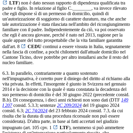
LTF
) non è dato nessun rapporto di dipendenza qualificata tra
padre e figlio. In relazione al figlio C.________, va invece rilevato
che egli dispone sì di un permesso di domicilio, quindi di
un'autorizzazione di soggiorno di carattere duraturo, ma che anche
tale autorizzazione è stata rilasciata nell'ambito del ricongiungimento
familiare con il padre. Indipendentemente da ciò, va poi osservato
che egli è ancora giovane, perché è nato nel 2013, ragione per la
quale appare del tutto prospettabile che la vita familiare garantita
dall'art. 8
CEDU
continui a essere vissuta in Italia, segnatamente
nella fascia di confine, a pochi chilometri dall'attuale domicilio nel
Cantone Ticino, dove potrebbe per altro installarsi anche il resto del
nucleo familiare.
6.3. In parallelo, contrariamente a quanto sostenuto
nell'impugnativa, è corretto pure il diniego del diritto al richiamo alla
vita privata. In effetti, l'insorgente è giunto in Svizzera nel gennaio
2014 e la decisione con la quale è stata constatata la decadenza del
suo permesso di domicilio è del 30 giugno 2022 (precedente consid.
B.b). Di conseguenza, i dieci anni richiesti non sono dati (DTF
149
I 207
consid. 5.3.3; sentenze
2C 209/2024
del 19 giugno 2024
consid. 6.3;
2C 74/2024
del 23 febbraio 2024 consid. 7.3, da cui
risulta che la durata di una procedura ricorsuale non può essere
considerata). D'altra parte, in base ai fatti accertati nel giudizio
impugnato (art. 105 cpv. 1
LTF
), nemmeno si può ammettere
l'esistenza di un'integrazione particolarmente riuscita, che