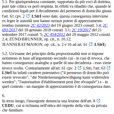
5.1. Per giurisprudenza constante, supportata da più voci di dottrina,
pure tale critica va però respinta. In effetti va ribadito che, quando le
condizioni legali per il decadimento del permesso di domicilio giusta
l'art. 61 cpv. 2
LStrI
sono date, questa conseguenza interviene
ex legee le autorità non hanno nessun potere di apprezzamento
residuo (sentenze
2C 42/2023
del 19 giugno 2023 consid. 3.4;
2C
691/2017
del 18 gennaio 2018 consid. 3.1;
2C 19/2017
del 21
settembre 2017 consid. 5;
2C 454/2012
del 29 maggio 2012 consid.
2.4; ZÜND/BRUNNER, op. cit., n. 10.12;
JEANNERAT/MAHON, op. cit., n. 2 e 16 ad art. 61
LStrI
).
5.2. Un'esame del principio della proporzionalità non si impone
nemmeno in base all'argomento secondo cui - in casi di revoca, che
hanno conseguenze analoghe a quelle di una decadenza - esso viene
invece svolto. Contrariamente all'art. 61 cpv. 2
LStri, l'art. 63
LStrI
ha infatti carattere potestativo ("il permesso di domicilio può
essere revocato"; "die Niederlassungsbewilligung kann widerrufen
werden"; "l'autorisation d'établissement peut être révoquée") e - in
quel contesto - un margine di apprezzamento è di conseguenza dato.
6.
In terzo luogo, l'insorgente denuncia una lesione dell'art. 8
CEDU
, cui si richiama nell'ottica del rispetto della vita sia privata
che familiare.