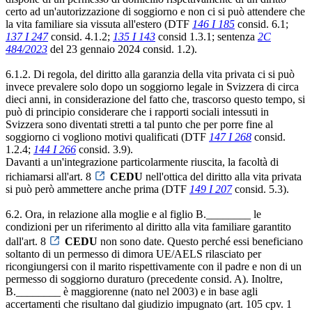
certo ad un'autorizzazione di soggiorno e non ci si può attendere che
la vita familiare sia vissuta all'estero (DTF
146 I 185
consid. 6.1;
137 I 247
consid. 4.1.2;
135 I 143
consid 1.3.1; sentenza
2C
484/2023
del 23 gennaio 2024 consid. 1.2).
6.1.2. Di regola, del diritto alla garanzia della vita privata ci si può
invece prevalere solo dopo un soggiorno legale in Svizzera di circa
dieci anni, in considerazione del fatto che, trascorso questo tempo, si
può di principio considerare che i rapporti sociali intessuti in
Svizzera sono diventati stretti a tal punto che per porre fine al
soggiorno ci vogliono motivi qualificati (DTF
147 I 268
consid.
1.2.4;
144 I 266
consid. 3.9).
Davanti a un'integrazione particolarmente riuscita, la facoltà di
richiamarsi all'art. 8
CEDU
nell'ottica del diritto alla vita privata
si può però ammettere anche prima (DTF
149 I 207
consid. 5.3).
6.2. Ora, in relazione alla moglie e al figlio B.________ le
condizioni per un riferimento al diritto alla vita familiare garantito
dall'art. 8
CEDU
non sono date. Questo perché essi beneficiano
soltanto di un permesso di dimora UE/AELS rilasciato per
ricongiungersi con il marito rispettivamente con il padre e non di un
permesso di soggiorno duraturo (precedente consid. A). Inoltre,
B.________ è maggiorenne (nato nel 2003) e in base agli
accertamenti che risultano dal giudizio impugnato (art. 105 cpv. 1