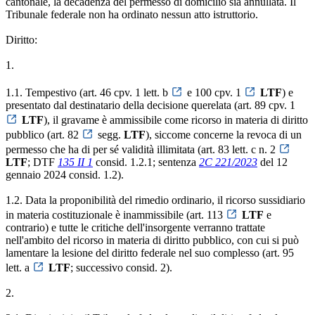
cantonale, la decadenza del permesso di domicilio sia annullata. Il
Tribunale federale non ha ordinato nessun atto istruttorio.
Diritto:
1.
1.1. Tempestivo (art. 46 cpv. 1 lett. b
e 100 cpv. 1
LTF
) e
presentato dal destinatario della decisione querelata (art. 89 cpv. 1
LTF
), il gravame è ammissibile come ricorso in materia di diritto
pubblico (art. 82
segg.
LTF
), siccome concerne la revoca di un
permesso che ha di per sé validità illimitata (art. 83 lett. c n. 2
LTF
; DTF
135 II 1
consid. 1.2.1; sentenza
2C 221/2023
del 12
gennaio 2024 consid. 1.2).
1.2. Data la proponibilità del rimedio ordinario, il ricorso sussidiario
in materia costituzionale è inammissibile (art. 113
LTF
e
contrario) e tutte le critiche dell'insorgente verranno trattate
nell'ambito del ricorso in materia di diritto pubblico, con cui si può
lamentare la lesione del diritto federale nel suo complesso (art. 95
lett. a
LTF
; successivo consid. 2).
2.