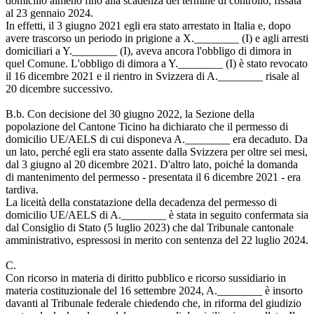
domicilio almeno fino alla scadenza del termine di controllo, fissata
al 23 gennaio 2024.
In effetti, il 3 giugno 2021 egli era stato arrestato in Italia e, dopo
avere trascorso un periodo in prigione a X.________ (I) e agli arresti
domiciliari a Y.________ (I), aveva ancora l'obbligo di dimora in
quel Comune. L'obbligo di dimora a Y.________ (I) è stato revocato
il 16 dicembre 2021 e il rientro in Svizzera di A.________ risale al
20 dicembre successivo.
B.b. Con decisione del 30 giugno 2022, la Sezione della
popolazione del Cantone Ticino ha dichiarato che il permesso di
domicilio UE/AELS di cui disponeva A.________ era decaduto. Da
un lato, perché egli era stato assente dalla Svizzera per oltre sei mesi,
dal 3 giugno al 20 dicembre 2021. D'altro lato, poiché la domanda
di mantenimento del permesso - presentata il 6 dicembre 2021 - era
tardiva.
La liceità della constatazione della decadenza del permesso di
domicilio UE/AELS di A.________ è stata in seguito confermata sia
dal Consiglio di Stato (5 luglio 2023) che dal Tribunale cantonale
amministrativo, espressosi in merito con sentenza del 22 luglio 2024.
C.
Con ricorso in materia di diritto pubblico e ricorso sussidiario in
materia costituzionale del 16 settembre 2024, A.________ è insorto
davanti al Tribunale federale chiedendo che, in riforma del giudizio