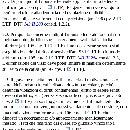
2.1. Di principio, il Tribunale federale applica il diritto federale
d'ufficio (art. 106 cpv. 1
LTF
). Esigenze più severe valgono
però in relazione alla denuncia della violazione di diritti
fondamentali, che va formulata con precisione (art. 106 cpv. 2
LTF
; DTF
143 II 283
consid. 1.2.2).
2.2. Per quanto concerne i fatti, il Tribunale federale fonda il suo
ragionamento giuridico sugli accertamenti svolti dall'autorità
inferiore (art. 105 cpv. 1
LTF
). Può scostarsene se sono stati
eseguiti violando il diritto ai sensi dell'art. 95
LTF
o in modo
arbitrario (art. 105 cpv. 2
LTF
; DTF
140 III 264
consid. 2.3).
L'eliminazione del vizio deve poter influire in maniera determinante
sull'esito della causa (art. 97 cpv. 1
LTF
).
2.3. Il gravame rispetta i requisiti in materia di motivazione solo in
parte. Nella misura in cui li disattende - in particolare, perché
denuncia violazioni di diritti fondamentali (diritto di essere sentiti,
divieto d'arbitrio, ecc.) senza sostanziarle con precisione (art. 106
cpv. 2
LTF
) - esso sfugge a un esame del Tribunale federale.
Inoltre, siccome non vengono messi validamente in discussione, con
una motivazione conforme all'art. 106 cpv. 2
LTF
, che ne
dimostri un accertamento e/o apprezzamento manifestamente
inesatto, i fatti che risultano dal querelato giudizio vincolano il
Tribunale federale (art. 105 cpv. 1
LTF
).