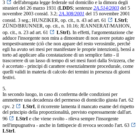
3
dell'abrogata legge federale sul domicilio e la dimora degli
stranieri del 26 marzo 1931 (
LDDS
; sentenze
2A.514/2003
del 5
novembre 2003 consid. 3.2;
2A.308/2001
del 15 novembre 2001
consid. 3 seg.; HUNZIKER, op. cit., n. 43 ad art. 61
LStrI
;
ZÜND/BRUNNER, op. cit., n. 10.16; JEANNERAT/MAHON,
op. cit., n. 23 ad art. 61
LStrI
). In effetti, l'argomentazione che
adduce l'insorgente non mira a dimostrare di non avere potuto agire
tempestivamente (ciò che non appare del resto verosimile, perché
egli ha avuto sei mesi per manifestare le proprie intenzioni), bensì a
torto ad applicare alla constatazione di un semplice fatto - il
trascorrere di un lasso di tempo di sei mesi fuori dalla Svizzera, che
è accertato - principi di carattere essenzialmente procedurale, come
quelli validi in materia di calcolo dei termini in presenza di giorni
festivi.
5.
In secondo luogo, in caso di conferma delle condizioni per
ammettere una decadenza del permesso di domicilio giusta l'art. 62
cpv. 2
LStrI
, il ricorrente lamenta il mancato esame del rispetto
del principio della proporzionalità, previsto espressamente dall'art.
96
LStrI
e che viene svolto - rileva sempre l'insorgente
nell'impugnativa - anche in fattispecie di revoca secondo l'art. 63
LStrI
.