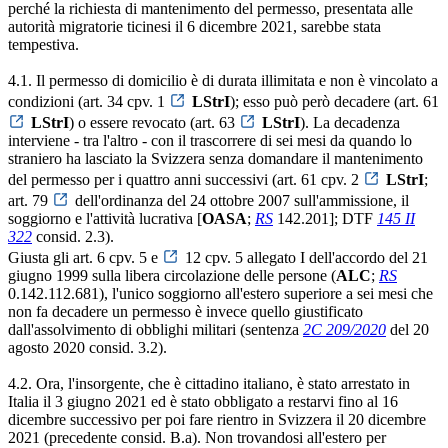
perché la richiesta di mantenimento del permesso, presentata alle
autorità migratorie ticinesi il 6 dicembre 2021, sarebbe stata
tempestiva.
4.1. Il permesso di domicilio è di durata illimitata e non è vincolato a
condizioni (art. 34 cpv. 1
LStrI
); esso può però decadere (art. 61
LStrI
) o essere revocato (art. 63
LStrI
). La decadenza
interviene - tra l'altro - con il trascorrere di sei mesi da quando lo
straniero ha lasciato la Svizzera senza domandare il mantenimento
del permesso per i quattro anni successivi (art. 61 cpv. 2
LStrI
;
art. 79
dell'ordinanza del 24 ottobre 2007 sull'ammissione, il
soggiorno e l'attività lucrativa [
OASA
;
RS
142.201]; DTF
145 II
322
consid. 2.3).
Giusta gli art. 6 cpv. 5 e
12 cpv. 5 allegato I dell'accordo del 21
giugno 1999 sulla libera circolazione delle persone (
ALC
;
RS
0.142.112.681), l'unico soggiorno all'estero superiore a sei mesi che
non fa decadere un permesso è invece quello giustificato
dall'assolvimento di obblighi militari (sentenza
2C 209/2020
del 20
agosto 2020 consid. 3.2).
4.2. Ora, l'insorgente, che è cittadino italiano, è stato arrestato in
Italia il 3 giugno 2021 ed è stato obbligato a restarvi fino al 16
dicembre successivo per poi fare rientro in Svizzera il 20 dicembre
2021 (precedente consid. B.a). Non trovandosi all'estero per