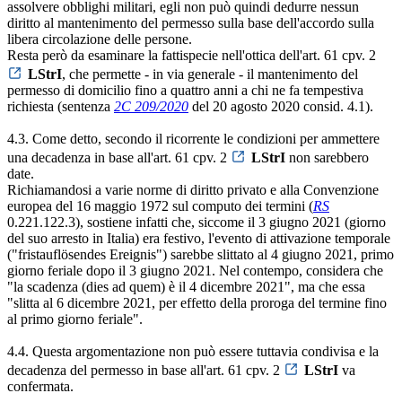
assolvere obblighi militari, egli non può quindi dedurre nessun
diritto al mantenimento del permesso sulla base dell'accordo sulla
libera circolazione delle persone.
Resta però da esaminare la fattispecie nell'ottica dell'art. 61 cpv. 2
LStrI
, che permette - in via generale - il mantenimento del
permesso di domicilio fino a quattro anni a chi ne fa tempestiva
richiesta (sentenza
2C 209/2020
del 20 agosto 2020 consid. 4.1).
4.3. Come detto, secondo il ricorrente le condizioni per ammettere
una decadenza in base all'art. 61 cpv. 2
LStrI
non sarebbero
date.
Richiamandosi a varie norme di diritto privato e alla Convenzione
europea del 16 maggio 1972 sul computo dei termini (
RS
0.221.122.3), sostiene infatti che, siccome il 3 giugno 2021 (giorno
del suo arresto in Italia) era festivo, l'evento di attivazione temporale
("fristauflösendes Ereignis") sarebbe slittato al 4 giugno 2021, primo
giorno feriale dopo il 3 giugno 2021. Nel contempo, considera che
"la scadenza (dies ad quem) è il 4 dicembre 2021", ma che essa
"slitta al 6 dicembre 2021, per effetto della proroga del termine fino
al primo giorno feriale".
4.4. Questa argomentazione non può essere tuttavia condivisa e la
decadenza del permesso in base all'art. 61 cpv. 2
LStrI
va
confermata.