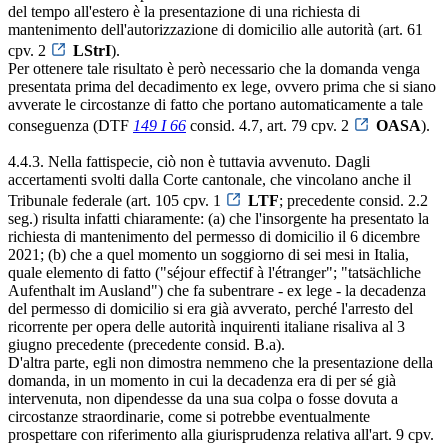
del tempo all'estero è la presentazione di una richiesta di
mantenimento dell'autorizzazione di domicilio alle autorità (art. 61
cpv. 2
LStrI
).
Per ottenere tale risultato è però necessario che la domanda venga
presentata prima del decadimento ex lege, ovvero prima che si siano
avverate le circostanze di fatto che portano automaticamente a tale
conseguenza (DTF
149 I 66
consid. 4.7, art. 79 cpv. 2
OASA
).
4.4.3. Nella fattispecie, ciò non è tuttavia avvenuto. Dagli
accertamenti svolti dalla Corte cantonale, che vincolano anche il
Tribunale federale (art. 105 cpv. 1
LTF
; precedente consid. 2.2
seg.) risulta infatti chiaramente: (a) che l'insorgente ha presentato la
richiesta di mantenimento del permesso di domicilio il 6 dicembre
2021; (b) che a quel momento un soggiorno di sei mesi in Italia,
quale elemento di fatto ("séjour effectif à l'étranger"; "tatsächliche
Aufenthalt im Ausland") che fa subentrare - ex lege - la decadenza
del permesso di domicilio si era già avverato, perché l'arresto del
ricorrente per opera delle autorità inquirenti italiane risaliva al 3
giugno precedente (precedente consid. B.a).
D'altra parte, egli non dimostra nemmeno che la presentazione della
domanda, in un momento in cui la decadenza era di per sé già
intervenuta, non dipendesse da una sua colpa o fosse dovuta a
circostanze straordinarie, come si potrebbe eventualmente
prospettare con riferimento alla giurisprudenza relativa all'art. 9 cpv.