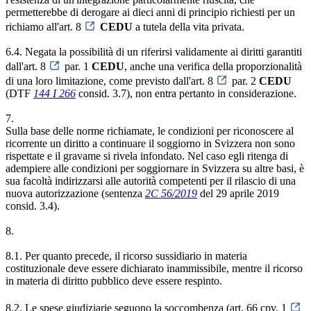
permetterebbe di derogare ai dieci anni di principio richiesti per un
richiamo all'art. 8
CEDU
a tutela della vita privata.
6.4. Negata la possibilità di un riferirsi validamente ai diritti garantiti
dall'art. 8
par. 1
CEDU
, anche una verifica della proporzionalità
di una loro limitazione, come previsto dall'art. 8
par. 2
CEDU
(DTF
144 I 266
consid. 3.7), non entra pertanto in considerazione.
7.
Sulla base delle norme richiamate, le condizioni per riconoscere al
ricorrente un diritto a continuare il soggiorno in Svizzera non sono
rispettate e il gravame si rivela infondato. Nel caso egli ritenga di
adempiere alle condizioni per soggiornare in Svizzera su altre basi, è
sua facoltà indirizzarsi alle autorità competenti per il rilascio di una
nuova autorizzazione (sentenza
2C 56/2019
del 29 aprile 2019
consid. 3.4).
8.
8.1. Per quanto precede, il ricorso sussidiario in materia
costituzionale deve essere dichiarato inammissibile, mentre il ricorso
in materia di diritto pubblico deve essere respinto.
8.2. Le spese giudiziarie seguono la soccombenza (art. 66 cpv. 1