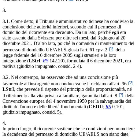
3.
3.1. Come detto, il Tribunale amministrativo ticinese ha condiviso la
conclusione delle autorità inferiori, secondo cui il permesso di
domicilio del ricorrente era decaduto. Da un lato, perché egli era
stato assente dalla Svizzera per oltre sei mesi, dal 3 giugno al 20
dicembre 2021. D'altro lato, poiché la domanda di mantenimento del
permesso di domicilio UE/AELS giusta l'art. 61 cpv. 2
della
legge federale del 16 dicembre 2005 sugli stranieri e la loro
integrazione (
LStrI
;
RS
142.20), formulata il 6 dicembre 2021, era
tardiva (giudizio impugnato, consid. 2-4).
3.2. Nel contempo, ha osservato che ad una conclusione più
favorevole all'insorgente non conduceva né il richiamo all'art. 96
LStrI
, che prevede il rispetto del principio della proporzionalità, né
il riferimento alla vita privata a familiare, garantita dall'art. 8
della
Convenzione europea del 4 novembre 1950 per la salvaguardia dei
diritti dell'uomo e delle libertà fondamentali (
CEDU
;
RS
0.101;
giudizio impugnato, consid. 5).
4.
In primo luogo, il ricorrente sostiene che le condizioni per ammettere
la decadenza del permesso di domicilio UE/AELS non siano date,