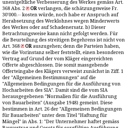
unentgeltliche Verbesserung des Werkes gemäss Art.
368 Abs. 2
OR
verlangen, die schätzungsweise Fr.
30'000.-- kosten würde, noch habe er Anspruch auf
Herabsetzung des Werklohnes wegen Minderwerts
des Werkes oder auf Schadenersatz. b) Dieser
Betrachtungsweise kann nicht gefolgt werden. Für
die Beurteilung des streitigen Begehrens ist nicht von
Art. 368
OR
auszugehen; denn die Parteien haben,
wie die Vorinstanz selber feststellt, einen besonderen
Vertrag auf Grund der vom Kläger eingereichten
Offerte abgeschlossen. Die somit massgebende
Offerteingabe des Klägers verweist zunächst in Ziff. 1
der "Allgemeinen Bestimmungen" auf die
"Allgemeinen Bedingungen für die Ausführung von
Hocharbeiten des SIA". Damit sind die vom SIA
herausgegebenen "Normalien für die Ausführung
von Bauarbeiten" (Ausgabe 1948) gemeint. Diese
bestimmen in Art. 26 der "Allgemeinen Bedingungen
für Bauarbeiten" unter dem Titel "Haftung für
Mängel" in Abs. 1: "Der Unternehmer haftet gemäss
Bauvertrag und Gesetz für sorgfältige Ausführung