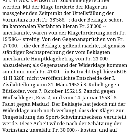
Art. 47 Abs. 2
OG
nicht zusammengerechnet
werden. Mit der Klage forderte der Kläger im
massgebenden Zeitpunkt der Urteilsfällung der
Vorinstanz noch Fr. 38'586.--; da der Beklagte schon
im kantonalen Verfahren hieran Fr. 23'000.--
anerkannte, waren von der Klageforderung noch Fr.
15'586.-- streitig. Von den Gegenansprüchen von Fr.
27'000.--, die der Beklagte geltend machte, ist gemäss
ständiger Rechtsprechung der vom Beklagten
anerkannte Hauptklagebetrag von Fr. 23'000.--
abzuziehen; als Gegenstand der Widerklage kommen
somit nur noch Fr. 4'000.-- in Betracht (vgl. hiezuBGE
41 II 320f.; nicht veröffentlichte Entscheide der I.
Zivilabteilung vom 31. März 1952 i.S. Kobelt gegen
Bütikofer, vom 7. Oktober 1952 i.S. Zanchi gegen
Wullschleger, Erw. 2, und vom 14. Januar 1958 i.S.
Faust gegen Maduz). Der Beklagte hat jedoch mit der
Widerklage auch noch verlangt, dass der Kläger zur
Umgestaltung des Sport-Schwimmbeckens verurteilt
werde. Diese Arbeit würde nach der Schätzung der
Vorinstanz ungefähr Fr. 30'000.-- kosten, und auf