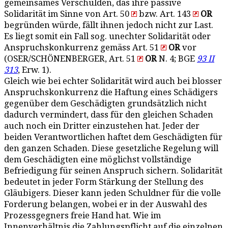
gemeinsames Verschulden, das ihre passive
Solidarität im Sinne von Art. 50
bzw. Art. 143
OR
begründen würde, fällt ihnen jedoch nicht zur Last.
Es liegt somit ein Fall sog. unechter Solidarität oder
Anspruchskonkurrenz gemäss Art. 51
OR
vor
(OSER/SCHÖNENBERGER, Art. 51
OR
N. 4; BGE
93 II
313
, Erw. 1).
Gleich wie bei echter Solidarität wird auch bei blosser
Anspruchskonkurrenz die Haftung eines Schädigers
gegenüber dem Geschädigten grundsätzlich nicht
dadurch vermindert, dass für den gleichen Schaden
auch noch ein Dritter einzustehen hat. Jeder der
beiden Verantwortlichen haftet dem Geschädigten für
den ganzen Schaden. Diese gesetzliche Regelung will
dem Geschädigten eine möglichst vollständige
Befriedigung für seinen Anspruch sichern. Solidarität
bedeutet in jeder Form Stärkung der Stellung des
Gläubigers. Dieser kann jeden Schuldner für die volle
Forderung belangen, wobei er in der Auswahl des
Prozessgegners freie Hand hat. Wie im
Innenverhältnis die Zahlungspflicht auf die einzelnen