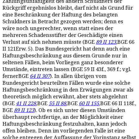
Zahlungsunfähigkeit des andern Schuldners der
Rückgriff ergebnislos bleibt, darf nicht als Grund für
eine Beschränkung der Haftung des belangten
Schuldners in Betracht gezogen werden; denn es
wäre noch ungerechter, wenn statt eines der
mehreren Schadensstifter der Geschädigte einen
Verlust auf sich nehmen müsste (BGE
89 II 123
,BGE 66
II 121Erw. 5). Das Bundesgericht hat denn auch eine
Haftungsbeschränkung aus diesem Grunde nur in
seltenen Fällen, beim Vorliegen ganz besonderer
Umstände, eintreten lassen (BGE 59 II 43f., 369 f.; vgl.
fernerBGE
64 II 307
). In allen übrigen vom
Bundesgericht beurteilten Fällen wurde eine solche
Haftungsbeschränkung in den Erwägungen zwar als
theoretisch möglich erwähnt, aber stets abgelehnt
(BGE
41 II 228
,BGE
55 II 88
,BGE
60 II 155
,BGE 66 II 118f.,
BGE
89 II 123
). Ob es sich unter diesen Umständen
überhaupt rechtfertige, an der Möglichkeit einer
Haftungsbeschränkung festzuhalten, kann jedoch
offen bleiben. Denn im vorliegenden Falle ist eine
solche entgegen der Auffassung der Vorinstanz selbst