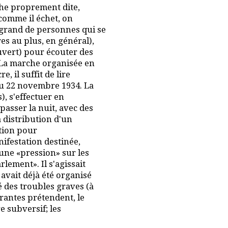
rche proprement dite,
 comme il échet, on
 grand de personnes qui se
s au plus, en général),
uvert) pour écouter des
 La marche organisée en
, il suffit de lire
du 22 novembre 1934. La
), s'effectuer en
asser la nuit, avec des
a distribution d'un
ation pour
nifestation destinée,
une «pression» sur les
lement». Il s'agissait
avait déjà été organisé
 des troubles graves (à
antes prétendent, le
e subversif; les