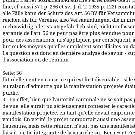
public. L'arrêt Sozialdemokratische Partei Basel-Stadt (R
fine; cf. aussi 57 I p. 266 et sv.; J. d. T. 1935 p. 122) const
alle Fälle kann der Schutz des Art. 56 BV für Versamml
reichen als für Vereine, also Versammlungen, die in ih
rechtswidrig oder staatsgefährlich sind, nicht umfassen»
garantie de l'art. 56 ne peut pas être plus étendue pou
pour des associations, ni s'appliquer, par conséquent, 
but ou les moyens qu'elles emploient sont illicites ou d
La question est donc en dernière analyse de savoir - su
d'association ou de réunion
Seite: 36
fût réellement en cause, ce qui est fort discutable - si le 
eu raison d'admettre que la manifestation projetée était
public.
3.- En effet, bien que l'autorité cantonale ne se soit pas
de vue, elle aurait pu sérieusement contester le caractè
manifestation projetée, en tant qu'elle devait emprunter
vaudois. En vérité, le projet comportait aussi une ass
Lausanne, mais cette réunion n'était pas une manifesta
faisait partie intégrante de la «marche sur Berne» et c'es