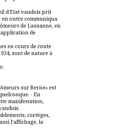
l d'Etat vaudois prit
 et en outre communiqua
chômeurs de Lausanne, en
 application de
ues en cours de route
934, sont de nature à
e;
chômeurs sur Berne» est
 quelconque. - En
ette manifestation,
vaudois.
emblements, cortèges,
si l'affichage, la