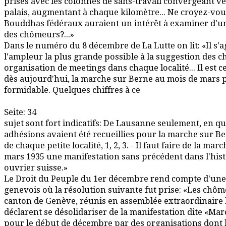
prises avec les colonnes de sans-travail convergeant ver
palais, augmentant à chaque kilomètre... Ne croyez-vou
Bouddhas fédéraux auraient un intérêt à examiner d'ur
des chômeurs?...»
Dans le numéro du 8 décembre de La Lutte on lit: «Il s'
l'ampleur la plus grande possible à la suggestion des 
organisation de meetings dans chaque localité... Il est 
dès aujourd'hui, la marche sur Berne au mois de mars
formidable. Quelques chiffres à ce
Seite: 34
sujet sont fort indicatifs: De Lausanne seulement, en qu
adhésions avaient été recueillies pour la marche sur Be
de chaque petite localité, 1, 2, 3. - Il faut faire de la ma
mars 1935 une manifestation sans précédent dans l'hi
ouvrier suisse.»
Le Droit du Peuple du 1er décembre rend compte d'un
genevois où la résolution suivante fut prise: «Les chô
canton de Genève, réunis en assemblée extraordinaire 
déclarent se désolidariser de la manifestation dite «M
pour le début de décembre par des organisations dont l