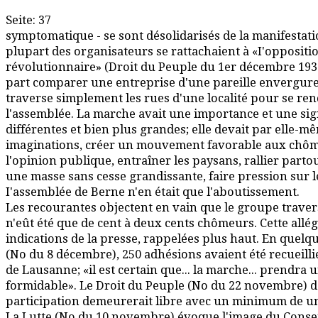
Seite: 37
symptomatique - se sont désolidarisés de la manifestatio
plupart des organisateurs se rattachaient à «I'oppositi
révolutionnaire» (Droit du Peuple du 1er décembre 1934
part comparer une entreprise d'une pareille envergure 
traverse simplement les rues d'une localité pour se ren
l'assemblée. La marche avait une importance et une sign
différentes et bien plus grandes; elle devait par elle-m
imaginations, créer un mouvement favorable aux chô
l'opinion publique, entraîner les paysans, rallier partou
une masse sans cesse grandissante, faire pression sur le
I'assemblée de Berne n'en était que l'aboutissement.
Les recourantes objectent en vain que le groupe traver
n'eût été que de cent à deux cents chômeurs. Cette allé
indications de la presse, rappelées plus haut. En quelqu
(No du 8 décembre), 250 adhésions avaient été recueillie
de Lausanne; «il est certain que... la marche... prendra
formidable». Le Droit du Peuple (No du 22 novembre) d
participation demeurerait libre avec un minimum de u
La Lutte (No du 10 novembre) évoque l'image du Consei