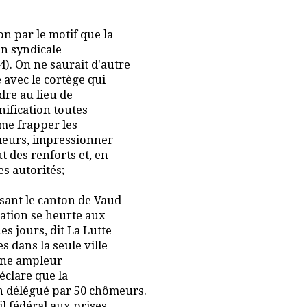
n par le motif que la
on syndicale
). On ne saurait d'autre
avec le cortège qui
dre au lieu de
ification toutes
ême frapper les
meurs, impressionner
t des renforts et, en
s autorités;
sant le canton de Vaud
gation se heurte aux
es jours, dit La Lutte
s dans la seule ville
 une ampleur
éclare que la
n délégué par 50 chômeurs.
l fédéral aux prises