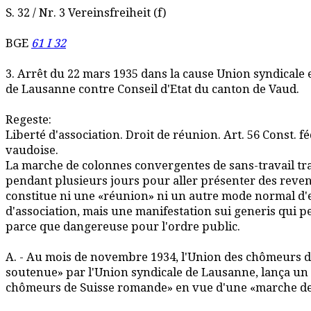
S. 32 / Nr. 3 Vereinsfreiheit (f)
BGE
61 I 32
3. Arrêt du 22 mars 1935 dans la cause Union syndicale
de Lausanne contre Conseil d'Etat du canton de Vaud.
Regeste:
Liberté d'association. Droit de réunion. Art. 56 Const. féd
vaudoise.
La marche de colonnes convergentes de sans-travail tr
pendant plusieurs jours pour aller présenter des reve
constitue ni une «réunion» ni un autre mode normal d'e
d'association, mais une manifestation sui generis qui pe
parce que dangereuse pour l'ordre public.
A. - Au mois de novembre 1934, l'Union des chômeurs 
soutenue» par l'Union syndicale de Lausanne, lança un 
chômeurs de Suisse romande» en vue d'une «marche d