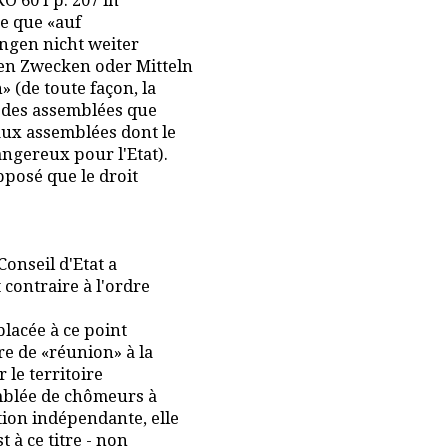
O 60 I p. 207 in
ate que «auf
ungen nicht weiter
ren Zwecken oder Mitteln
 (de toute façon, la
r des assemblées que
aux assemblées dont le
angereux pour l'Etat).
pposé que le droit
Conseil d'Etat a
 contraire à l'ordre
 placée à ce point
re de «réunion» à la
 le territoire
emblée de chômeurs à
tion indépendante, elle
t à ce titre - non