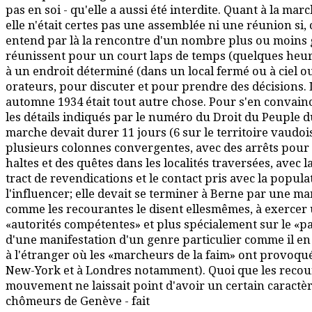
pas en soi - qu'elle a aussi été interdite. Quant à la ma
elle n'était certes pas une assemblée ni une réunion si,
entend par là la rencontre d'un nombre plus ou moins
réunissent pour un court laps de temps (quelques heure
à un endroit déterminé (dans un local fermé ou à ciel o
orateurs, pour discuter et pour prendre des décisions.
automne 1934 était tout autre chose. Pour s'en convaincre
les détails indiqués par le numéro du Droit du Peuple 
marche devait durer 11 jours (6 sur le territoire vaudois
plusieurs colonnes convergentes, avec des arrêts pour p
haltes et des quêtes dans les localités traversées, avec l
tract de revendications et le contact pris avec la popul
l'influencer; elle devait se terminer à Berne par une ma
comme les recourantes le disent ellesmêmes, à exercer 
«autorités compétentes» et plus spécialement sur le «par
d'une manifestation d'un genre particulier comme il en 
à l'étranger où les «marcheurs de la faim» ont provoqué
New-York et à Londres notamment). Quoi que les recour
mouvement ne laissait point d'avoir un certain caractèr
chômeurs de Genève - fait