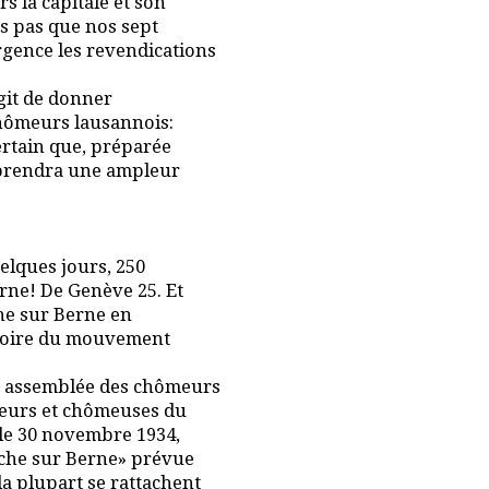
s la capitale et son
s pas que nos sept
gence les revendications
agit de donner
chômeurs lausannois:
certain que, préparée
 prendra une ampleur
elques jours, 250
rne! De Genève 25. Et
rche sur Berne en
stoire du mouvement
e assemblée des chômeurs
meurs et chômeuses du
le 30 novembre 1934,
arche sur Berne» prévue
a plupart se rattachent