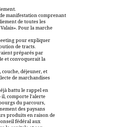
lement.
nde manifestation comprenant
liement de toutes les
Valais». Pour la marche
 meeting pour expliquer
bution de tracts.
eraient préparés par
de et convoquerait la
 couche, déjeuner, et
llecte de marchandises
éjà battu le rappel en
il, comporte l'alerte
t bourgs du parcours,
raînement des paysans
rs produits en raison de
onseil fédéral aux