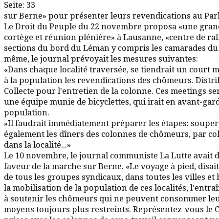
Seite: 33
sur Berne» pour présenter leurs revendications au Par
Le Droit du Peuple du 22 novembre proposa «une gra
cortège et réunion plénière» à Lausanne, «centre de ral
sections du bord du Léman y compris les camarades du 
même, le journal prévoyait les mesures suivantes:
«Dans chaque localité traversée, se tiendrait un court
à la population les revendications des chômeurs. Distri
Collecte pour l'entretien de la colonne. Ces meetings s
une équipe munie de bicyclettes, qui irait en avant-gar
population.
»Il faudrait immédiatement préparer les étapes: souper,
également les dîners des colonnes de chômeurs, par co
dans la localité...»
Le 10 novembre, le journal communiste La Lutte avait d
faveur de la marche sur Berne. «Le voyage à pied, disait-
de tous les groupes syndicaux, dans toutes les villes e
la mobilisation de la population de ces localités, l'ent
à soutenir les chômeurs qui ne peuvent consommer leu
moyens toujours plus restreints. Représentez-vous le C