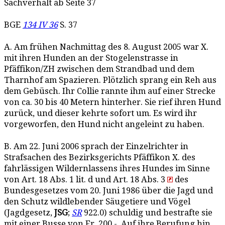
Sachverhalt ab Seite 37
BGE
134 IV 36
S. 37
A. Am frühen Nachmittag des 8. August 2005 war X.
mit ihren Hunden an der Stogelenstrasse in
Pfäffikon/ZH zwischen dem Strandbad und dem
Tharnhof am Spazieren. Plötzlich sprang ein Reh aus
dem Gebüsch. Ihr Collie rannte ihm auf einer Strecke
von ca. 30 bis 40 Metern hinterher. Sie rief ihren Hund
zurück, und dieser kehrte sofort um. Es wird ihr
vorgeworfen, den Hund nicht angeleint zu haben.
B. Am 22. Juni 2006 sprach der Einzelrichter in
Strafsachen des Bezirksgerichts Pfäffikon X. des
fahrlässigen Wildernlassens ihres Hundes im Sinne
von Art. 18 Abs. 1 lit. d und Art. 18 Abs. 3
des
Bundesgesetzes vom 20. Juni 1986 über die Jagd und
den Schutz wildlebender Säugetiere und Vögel
(Jagdgesetz,
JSG
;
SR
922.0) schuldig und bestrafte sie
mit einer Busse von Fr. 200.-. Auf ihre Berufung hin