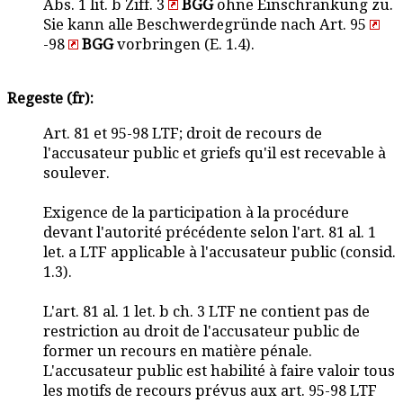
Abs. 1 lit. b Ziff. 3
BGG
ohne Einschränkung zu.
Sie kann alle Beschwerdegründe nach Art. 95
-98
BGG
vorbringen (E. 1.4).
Regeste (fr):
Art. 81 et 95-98 LTF; droit de recours de
l'accusateur public et griefs qu'il est recevable à
soulever.
Exigence de la participation à la procédure
devant l'autorité précédente selon l'art. 81 al. 1
let. a LTF applicable à l'accusateur public (consid.
1.3).
L'art. 81 al. 1 let. b ch. 3 LTF ne contient pas de
restriction au droit de l'accusateur public de
former un recours en matière pénale.
L'accusateur public est habilité à faire valoir tous
les motifs de recours prévus aux art. 95-98 LTF