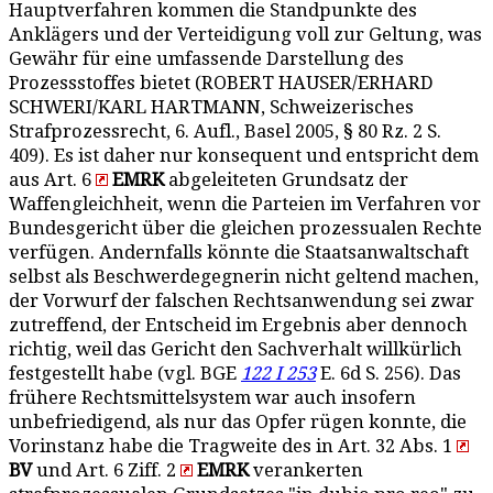
Hauptverfahren kommen die Standpunkte des
Anklägers und der Verteidigung voll zur Geltung, was
Gewähr für eine umfassende Darstellung des
Prozessstoffes bietet (ROBERT HAUSER/ERHARD
SCHWERI/KARL HARTMANN, Schweizerisches
Strafprozessrecht, 6. Aufl., Basel 2005, § 80 Rz. 2 S.
409). Es ist daher nur konsequent und entspricht dem
aus Art. 6
EMRK
abgeleiteten Grundsatz der
Waffengleichheit, wenn die Parteien im Verfahren vor
Bundesgericht über die gleichen prozessualen Rechte
verfügen. Andernfalls könnte die Staatsanwaltschaft
selbst als Beschwerdegegnerin nicht geltend machen,
der Vorwurf der falschen Rechtsanwendung sei zwar
zutreffend, der Entscheid im Ergebnis aber dennoch
richtig, weil das Gericht den Sachverhalt willkürlich
festgestellt habe (vgl. BGE
122 I 253
E. 6d S. 256). Das
frühere Rechtsmittelsystem war auch insofern
unbefriedigend, als nur das Opfer rügen konnte, die
Vorinstanz habe die Tragweite des in Art. 32 Abs. 1
BV
und Art. 6 Ziff. 2
EMRK
verankerten