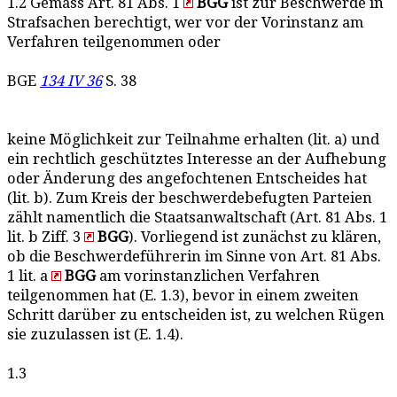
1.2 Gemäss Art. 81 Abs. 1
BGG
ist zur Beschwerde in
Strafsachen berechtigt, wer vor der Vorinstanz am
Verfahren teilgenommen oder
BGE
134 IV 36
S. 38
keine Möglichkeit zur Teilnahme erhalten (lit. a) und
ein rechtlich geschütztes Interesse an der Aufhebung
oder Änderung des angefochtenen Entscheides hat
(lit. b). Zum Kreis der beschwerdebefugten Parteien
zählt namentlich die Staatsanwaltschaft (Art. 81 Abs. 1
lit. b Ziff. 3
BGG
). Vorliegend ist zunächst zu klären,
ob die Beschwerdeführerin im Sinne von Art. 81 Abs.
1 lit. a
BGG
am vorinstanzlichen Verfahren
teilgenommen hat (E. 1.3), bevor in einem zweiten
Schritt darüber zu entscheiden ist, zu welchen Rügen
sie zuzulassen ist (E. 1.4).
1.3