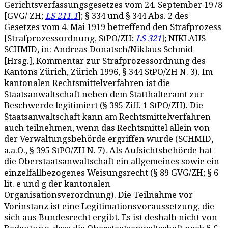
Gerichtsverfassungsgesetzes vom 24. September 1978
[GVG/ ZH;
LS 211.1
]; § 334 und § 344 Abs. 2 des
Gesetzes vom 4. Mai 1919 betreffend den Strafprozess
[Strafprozessordnung, StPO/ZH;
LS 321
]; NIKLAUS
SCHMID, in: Andreas Donatsch/Niklaus Schmid
[Hrsg.], Kommentar zur Strafprozessordnung des
Kantons Zürich, Zürich 1996, § 344 StPO/ZH N. 3). Im
kantonalen Rechtsmittelverfahren ist die
Staatsanwaltschaft neben dem Statthalteramt zur
Beschwerde legitimiert (§ 395 Ziff. 1 StPO/ZH). Die
Staatsanwaltschaft kann am Rechtsmittelverfahren
auch teilnehmen, wenn das Rechtsmittel allein von
der Verwaltungsbehörde ergriffen wurde (SCHMID,
a.a.O., § 395 StPO/ZH N. 7). Als Aufsichtsbehörde hat
die Oberstaatsanwaltschaft ein allgemeines sowie ein
einzelfallbezogenes Weisungsrecht (§ 89 GVG/ZH; § 6
lit. e und g der kantonalen
Organisationsverordnung). Die Teilnahme vor
Vorinstanz ist eine Legitimationsvoraussetzung, die
sich aus Bundesrecht ergibt. Es ist deshalb nicht von