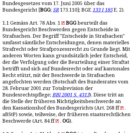
Bundesgesetzes vom 17. Juni 2005 über das
Bundesgericht [
BGG
;
SR
173.110]; BGE
133 I 185
E. 2).
1.1 Gemäss Art. 78 Abs. 1
BGG
beurteilt das
Bundesgericht Beschwerden gegen Entscheide in
Strafsachen. Der Begriff "Entscheide in Strafsachen"
umfasst sämtliche Entscheidungen, denen materielles
Strafrecht oder Strafprozessrecht zu Grunde liegt. Mit
anderen Worten kann grundsätzlich jeder Entscheid,
der die Verfolgung oder die Beurteilung einer Straftat
betrifft und sich auf Bundesrecht oder auf kantonales
Recht stützt, mit der Beschwerde in Strafsachen
angefochten werden (Botschaft des Bundesrates vom
28. Februar 2001 zur Totalrevision der
Bundesrechtspflege;
BBl 2001 S. 4313
). Diese tritt an
die Stelle der früheren Nichtigkeitsbeschwerde an
den Kassationshof des Bundesgerichts (Art. 268 ff
.
aBStP) sowie, teilweise, der früheren staatsrechtlichen
Beschwerde (Art. 84 ff
.
OG
).