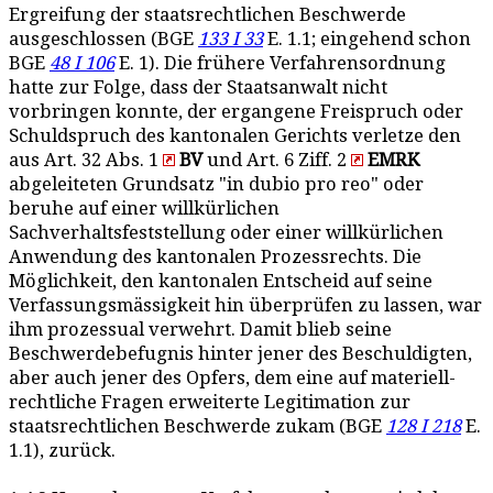
Ergreifung der staatsrechtlichen Beschwerde
ausgeschlossen (BGE
133 I 33
E. 1.1; eingehend schon
BGE
48 I 106
E. 1). Die frühere Verfahrensordnung
hatte zur Folge, dass der Staatsanwalt nicht
vorbringen konnte, der ergangene Freispruch oder
Schuldspruch des kantonalen Gerichts verletze den
aus Art. 32 Abs. 1
BV
und Art. 6 Ziff. 2
EMRK
abgeleiteten Grundsatz "in dubio pro reo" oder
beruhe auf einer willkürlichen
Sachverhaltsfeststellung oder einer willkürlichen
Anwendung des kantonalen Prozessrechts. Die
Möglichkeit, den kantonalen Entscheid auf seine
Verfassungsmässigkeit hin überprüfen zu lassen, war
ihm prozessual verwehrt. Damit blieb seine
Beschwerdebefugnis hinter jener des Beschuldigten,
aber auch jener des Opfers, dem eine auf materiell-
rechtliche Fragen erweiterte Legitimation zur
staatsrechtlichen Beschwerde zukam (BGE
128 I 218
E.
1.1), zurück.