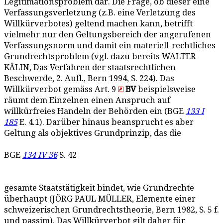
Legitimationsproblem dar. Die Frage, ob dieser eine
Verfassungsverletzung (z.B. eine Verletzung des
Willkürverbotes) geltend machen kann, betrifft
vielmehr nur den Geltungsbereich der angerufenen
Verfassungsnorm und damit ein materiell-rechtliches
Grundrechtsproblem (vgl. dazu bereits WALTER
KÄLIN, Das Verfahren der staatsrechtlichen
Beschwerde, 2. Aufl., Bern 1994, S. 224). Das
Willkürverbot gemäss Art. 9
BV
beispielsweise
räumt dem Einzelnen einen Anspruch auf
willkürfreies Handeln der Behörden ein (BGE
133 I
185
E. 4.1). Darüber hinaus beansprucht es aber
Geltung als objektives Grundprinzip, das die
BGE
134 IV 36
S. 42
gesamte Staatstätigkeit bindet, wie Grundrechte
überhaupt (JÖRG PAUL MÜLLER, Elemente einer
schweizerischen Grundrechtstheorie, Bern 1982, S. 5 f.
und passim). Das Willkürverbot gilt daher für