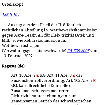
Urteilskopf
133 II 104
11. Auszug aus dem Urteil der II. öffentlich-
rechtlichen Abteilung i.S. Wettbewerbskommission
gegen Aare-Tessin AG für Elek- trizität (Atel) und
Mitb. sowie Rekurskommission für
Wettbewerbsfragen
(Verwaltungsgerichtsbeschwerde)
2A.325/2006
vom
13. Februar 2007
Regeste (de):
Art. 10 Abs. 2
KG
, Art. 11 Abs. 3
der
Fusionskontrollverordnung, Art. 105 Abs. 2
OG
; kartellrechtliche Kontrolle des
Zusammenschlusses mehrerer
Elektrizitätsunternehmungen zum
gemeinsamen Betrieb des schweizerischen