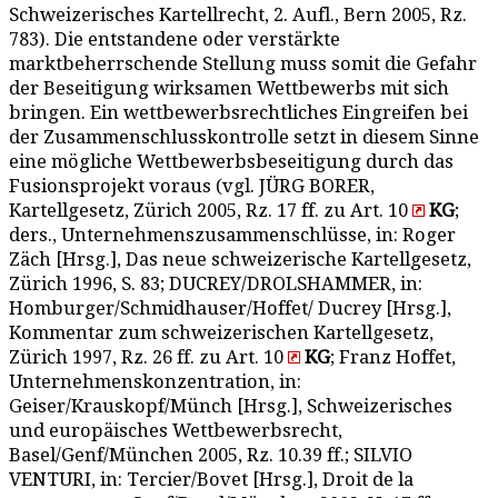
Schweizerisches Kartellrecht, 2. Aufl., Bern 2005, Rz.
783). Die entstandene oder verstärkte
marktbeherrschende Stellung muss somit die Gefahr
der Beseitigung wirksamen Wettbewerbs mit sich
bringen. Ein wettbewerbsrechtliches Eingreifen bei
der Zusammenschlusskontrolle setzt in diesem Sinne
eine mögliche Wettbewerbsbeseitigung durch das
Fusionsprojekt voraus (vgl. JÜRG BORER,
Kartellgesetz, Zürich 2005, Rz. 17 ff. zu Art. 10
KG
;
ders., Unternehmenszusammenschlüsse, in: Roger
Zäch [Hrsg.], Das neue schweizerische Kartellgesetz,
Zürich 1996, S. 83; DUCREY/DROLSHAMMER, in:
Homburger/Schmidhauser/Hoffet/ Ducrey [Hrsg.],
Kommentar zum schweizerischen Kartellgesetz,
Zürich 1997, Rz. 26 ff. zu Art. 10
KG
; Franz Hoffet,
Unternehmenskonzentration, in:
Geiser/Krauskopf/Münch [Hrsg.], Schweizerisches
und europäisches Wettbewerbsrecht,
Basel/Genf/München 2005, Rz. 10.39 ff.; SILVIO
VENTURI, in: Tercier/Bovet [Hrsg.], Droit de la