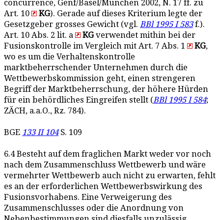
concurrence, Genf/Basel/München 2002, N. 17 ff. zu
Art. 10
KG
). Gerade auf dieses Kriterium legte der
Gesetzgeber grosses Gewicht (vgl.
BBl 1995 I 583
f.).
Art. 10 Abs. 2 lit. a
KG
verwendet mithin bei der
Fusionskontrolle im Vergleich mit Art. 7 Abs. 1
KG
,
wo es um die Verhaltenskontrolle
marktbeherrschender Unternehmen durch die
Wettbewerbskommission geht, einen strengeren
Begriff der Marktbeherrschung, der höhere Hürden
für ein behördliches Eingreifen stellt (
BBl 1995 I 584
;
ZÄCH, a.a.O., Rz. 784).
BGE
133 II 104
S. 109
6.4 Besteht auf dem fraglichen Markt weder vor noch
nach dem Zusammenschluss Wettbewerb und wäre
vermehrter Wettbewerb auch nicht zu erwarten, fehlt
es an der erforderlichen Wettbewerbswirkung des
Fusionsvorhabens. Eine Verweigerung des
Zusammenschlusses oder die Anordnung von
Nebenbestimmungen sind diesfalls unzulässig.