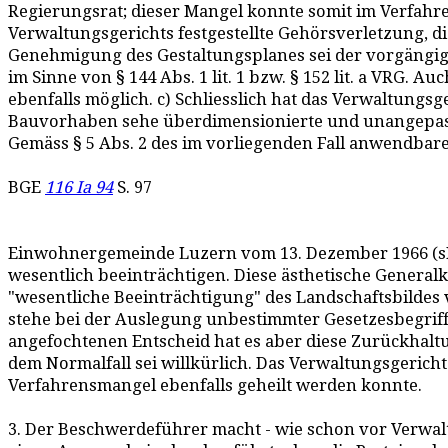
Regierungsrat; dieser Mangel konnte somit im Verfahren
Verwaltungsgerichts festgestellte Gehörsverletzung, di
Genehmigung des Gestaltungsplanes sei der vorgängige
im Sinne von § 144 Abs. 1 lit. 1 bzw. § 152 lit. a VRG
ebenfalls möglich. c) Schliesslich hat das Verwaltungs
Bauvorhaben sehe überdimensionierte und unangepasst
Gemäss § 5 Abs. 2 des im vorliegenden Fall anwendbare
BGE
116 Ia 94
S. 97
Einwohnergemeinde Luzern vom 13. Dezember 1966 (sBau
wesentlich beeinträchtigen. Diese ästhetische Generalk
"wesentliche Beeinträchtigung" des Landschaftsbildes 
stehe bei der Auslegung unbestimmter Gesetzesbegriff
angefochtenen Entscheid hat es aber diese Zurückhal
dem Normalfall sei willkürlich. Das Verwaltungsgerich
Verfahrensmangel ebenfalls geheilt werden konnte.
3. Der Beschwerdeführer macht - wie schon vor Verwalt