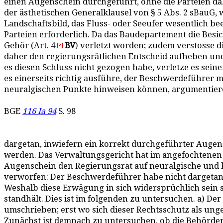
einen Augenschein durchgeführt, ohne die Parteien da
der ästhetischen Generalklausel von § 5 Abs. 2 sBauG,
Landschaftsbild, das Fluss- oder Seeufer wesentlich b
Parteien erforderlich. Da das Baudepartement die Besi
Gehör (Art. 4
BV
) verletzt worden; zudem verstosse d
daher den regierungsrätlichen Entscheid aufheben un
es diesen Schluss nicht gezogen habe, verletze es seiner
es einerseits richtig ausführe, der Beschwerdeführer 
neuralgischen Punkte hinweisen können, argumentiere 
BGE
116 Ia 94
S. 98
dargetan, inwiefern ein korrekt durchgeführter Augen
werden. Das Verwaltungsgericht hat im angefochtenen 
Augenschein den Regierungsrat auf neuralgische und k
verworfen: Der Beschwerdeführer habe nicht dargetan 
Weshalb diese Erwägung in sich widersprüchlich sein soll
standhält. Dies ist im folgenden zu untersuchen. a) D
umschrieben; erst wo sich dieser Rechtsschutz als unge
Zunächst ist demnach zu untersuchen, ob die Behörde