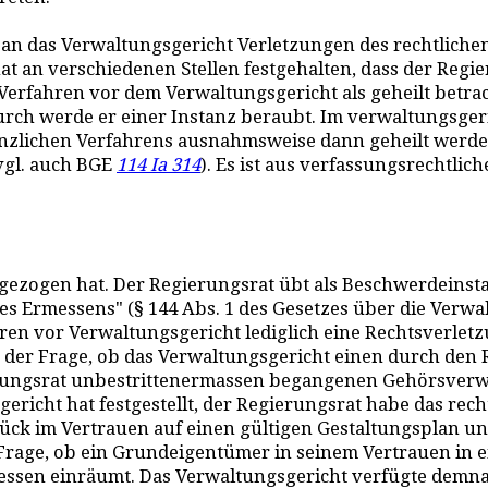
n das Verwaltungsgericht Verletzungen des rechtlichen 
t an verschiedenen Stellen festgehalten, dass der Regi
 Verfahren vor dem Verwaltungsgericht als geheilt betra
adurch werde er einer Instanz beraubt. Im verwaltungsg
zlichen Verfahrens ausnahmsweise dann geheilt werden
vgl. auch BGE
114 Ia 314
). Es ist aus verfassungsrechtlic
gezogen hat. Der Regierungsrat übt als Beschwerdeinsta
Ermessens" (§ 144 Abs. 1 des Gesetzes über die Verwal
n vor Verwaltungsgericht lediglich eine Rechtsverletz
g der Frage, ob das Verwaltungsgericht einen durch de
ierungsrat unbestrittenermassen begangenen Gehörsverw
icht hat festgestellt, der Regierungsrat habe das recht
ck im Vertrauen auf einen gültigen Gestaltungsplan un
 Frage, ob ein Grundeigentümer in seinem Vertrauen in e
essen einräumt. Das Verwaltungsgericht verfügte demna