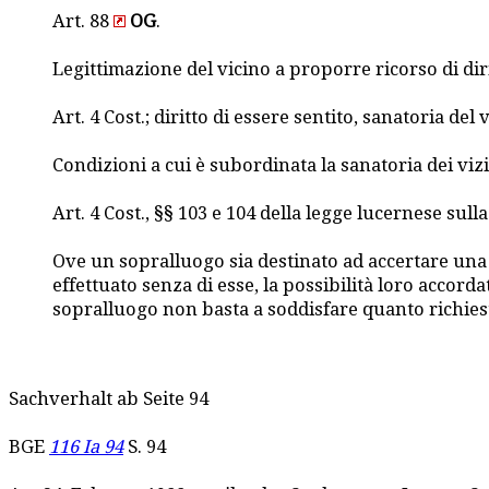
Art. 88
OG
.
Legittimazione del vicino a proporre ricorso di diri
Art. 4 Cost.; diritto di essere sentito, sanatoria del v
Condizioni a cui è subordinata la sanatoria dei viz
Art. 4 Cost., §§ 103 e 104 della legge lucernese sul
Ove un sopralluogo sia destinato ad accertare una si
effettuato senza di esse, la possibilità loro accord
sopralluogo non basta a soddisfare quanto richiesto 
Sachverhalt ab Seite 94
BGE
116 Ia 94
S. 94