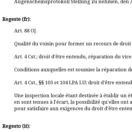
Augenscheinsprotokoll Stellung zu nehmen, den An
Regeste (fr):
Art. 88 OJ.
Qualité du voisin pour former un recours de droit p
Art. 4 Cst.; droit d'être entendu, réparation du vice
Conditions auxquelles est soumise la réparation d
Art. 4 Cst., §§ 103 et 104 LPA LU; droit d'être enten
Une inspection locale étant destinée à établir un état
en sont tenues à l'écart, la possibilité qu'elles on
pour satisfaire aux exigences du droit d'être enten
Regesto (it):