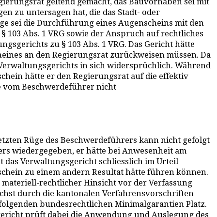
gierungsrat geltend gemacht, das Bauvorhaben sei mit
en zu untersagen hat, die das Stadt- oder
rage sei die Durchführung eines Augenscheins mit den
 § 103 Abs. 1 VRG sowie der Anspruch auf rechtliches
ngsgerichts zu § 103 Abs. 1 VRG. Das Gericht hätte
heines an den Regierungsrat zurückweisen müssen. Da
 Verwaltungsgerichts in sich widersprüchlich. Während
hein hätte er den Regierungsrat auf die effektiv
de vom Beschwerdeführer nicht
letzten Rüge des Beschwerdeführers kann nicht gefolgt
ers wiedergegeben, er hätte bei Anwesenheit am
das Verwaltungsgericht schliesslich im Urteil
schein zu einem andern Resultat hätte führen können.
n materiell-rechtlicher Hinsicht vor der Verfassung
ächst durch die kantonalen Verfahrensvorschriften
folgenden bundesrechtlichen Minimalgarantien Platz.
gericht prüft dabei die Anwendung und Auslegung des