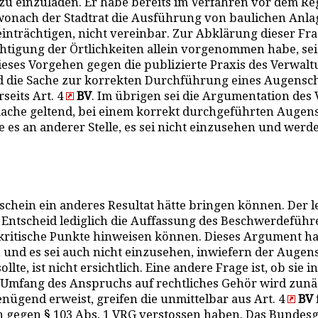
zu einzuladen. Er habe bereits im Verfahren vor dem Re
 wonach der Stadtrat die Ausführung von baulichen Anlag
eeinträchtigen, nicht vereinbar. Zur Abklärung dieser F
chtigung der Örtlichkeiten allein vorgenommen habe, sei
ieses Vorgehen gegen die publizierte Praxis des Verwaltu
d die Sache zur korrekten Durchführung eines Augensc
seits Art. 4
BV
. Im übrigen sei die Argumentation des
mache geltend, bei einem korrekt durchgeführten Augensc
es an anderer Stelle, es sei nicht einzusehen und wer
schein ein anderes Resultat hätte bringen können. Der 
Entscheid lediglich die Auffassung des Beschwerdeführ
ritische Punkte hinweisen können. Dieses Argument hat 
und es sei auch nicht einzusehen, inwiefern der Augen
te, ist nicht ersichtlich. Eine andere Frage ist, ob sie i
er Umfang des Anspruchs auf rechtliches Gehör wird zun
nügend erweist, greifen die unmittelbar aus Art. 4
BV
n gegen § 103 Abs. 1 VRG verstossen haben. Das Bundes