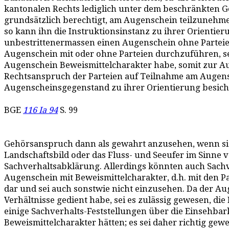
kantonalen Rechts lediglich unter dem beschränkten G
grundsätzlich berechtigt, am Augenschein teilzunehme
so kann ihn die Instruktionsinstanz zu ihrer Orientier
unbestrittenermassen einen Augenschein ohne Parteien
Augenschein mit oder ohne Parteien durchzuführen, sei
Augenschein Beweismittelcharakter habe, somit zur Auf
Rechtsanspruch der Parteien auf Teilnahme am Augensc
Augenscheinsgegenstand zu ihrer Orientierung besichtig
BGE
116 Ia 94
S. 99
Gehörsanspruch dann als gewahrt anzusehen, wenn si
Landschaftsbild oder das Fluss- und Seeufer im Sinne v
Sachverhaltsabklärung. Allerdings könnten auch Sachve
Augenschein mit Beweismittelcharakter, d.h. mit den Pa
dar und sei auch sonstwie nicht einzusehen. Da der Au
Verhältnisse gedient habe, sei es zulässig gewesen, d
einige Sachverhalts-Feststellungen über die Einsehba
Beweismittelcharakter hätten; es sei daher richtig gew