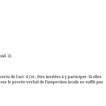
id. 2).
tu de l'art. 4 Cst., être invitées à y participer. Si elles
 sur le procès-verbal de l'inspection locale ne suffit pas