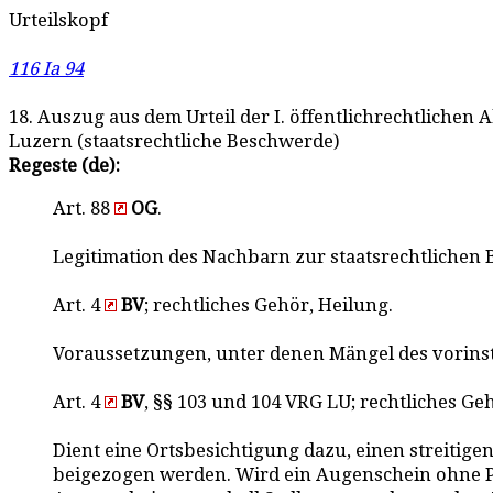
Urteilskopf
116 Ia 94
18. Auszug aus dem Urteil der I. öffentlichrechtlichen 
Luzern (staatsrechtliche Beschwerde)
Regeste (de):
Art. 88
OG
.
Legitimation des Nachbarn zur staatsrechtlichen B
Art. 4
BV
; rechtliches Gehör, Heilung.
Voraussetzungen, unter denen Mängel des vorinst
Art. 4
BV
, §§ 103 und 104 VRG LU; rechtliches Ge
Dient eine Ortsbesichtigung dazu, einen streitige
beigezogen werden. Wird ein Augenschein ohne Pa