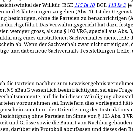
esichtswinkel der Willkür (BGE
115 Ia 10
; BGE
113 Ia 3
, j
n und Erläuterungen zu geben (Abs. 1). Ist der Gegenst
ung besichtigen, ohne die Parteien zu benachrichtigen (
 durchgeführt. Das Verwaltungsgericht hat dazu festgeh
en weniger gross, als aus § 103 VRG, speziell aus Abs.
klärung eines umstrittenen Sachverhaltes diene, leite d
hein ab. Wenn der Sachverhalt zwar nicht streitig sei,
e und dabei neue Sachverhalts-Feststellungen treffe, di
ch die Parteien nachher zum Beweisergebnis vernehmen
on § 5 sBauG wesentlich beeinträchtigten, sei eine Frag
rhaltsmomente, auf die bei dieser Würdigung abzustelle
rteien vorzunehmen sei. Inwiefern dies vorliegend hätte
genschein somit nur der Orientierung der Instruktionsi
ie Besichtigung ohne Parteien im Sinne von § 103 Abs. 3
rkeit und Grösse sowie die Bauart von Nachbargebäuden 
esen, darüber ein Protokoll abzufassen und dieses den B