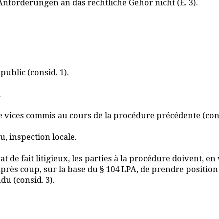
forderungen an das rechtliche Gehör nicht (E. 3).
ublic (consid. 1).
.
e vices commis au cours de la procédure précédente (cons
du, inspection locale.
 de fait litigieux, les parties à la procédure doivent, en ver
t après coup, sur la base du § 104 LPA, de prendre position
du (consid. 3).