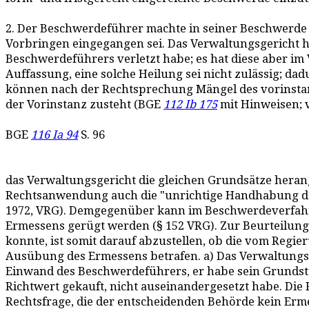
2. Der Beschwerdeführer machte in seiner Beschwerde a
Vorbringen eingegangen sei. Das Verwaltungsgericht ha
Beschwerdeführers verletzt habe; es hat diese aber im
Auffassung, eine solche Heilung sei nicht zulässig; d
können nach der Rechtsprechung Mängel des vorinstan
der Vorinstanz zusteht (BGE
112 Ib 175
mit Hinweisen; 
BGE
116 Ia 94
S. 96
das Verwaltungsgericht die gleichen Grundsätze heran
Rechtsanwendung auch die "unrichtige Handhabung des 
1972, VRG). Demgegenüber kann im Beschwerdeverfahre
Ermessens gerügt werden (§ 152 VRG). Zur Beurteilun
konnte, ist somit darauf abzustellen, ob die vom Reg
Ausübung des Ermessens betrafen. a) Das Verwaltungsger
Einwand des Beschwerdeführers, er habe sein Grundstü
Richtwert gekauft, nicht auseinandergesetzt habe. Die
Rechtsfrage, die der entscheidenden Behörde kein Erm