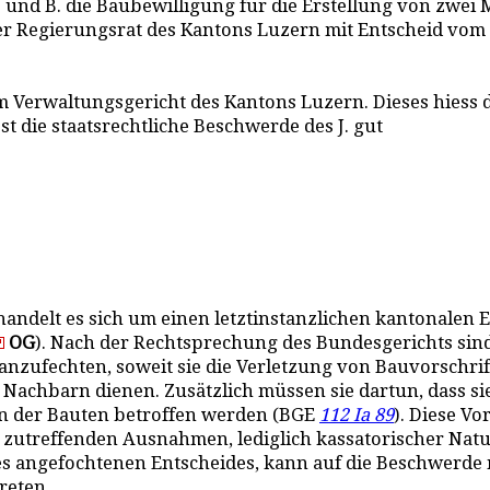
t. und B. die Baubewilligung für die Erstellung von zwe
 Regierungsrat des Kantons Luzern mit Entscheid vom 14
 Verwaltungsgericht des Kantons Luzern. Dieses hiess 
t die staatsrechtliche Beschwerde des J. gut
handelt es sich um einen letztinstanzlichen kantonalen
OG
). Nach der Rechtsprechung des Bundesgerichts sin
anzufechten, soweit sie die Verletzung von Bauvorschrif
 Nachbarn dienen. Zusätzlich müssen sie dartun, dass si
n der Bauten betroffen werden (BGE
112 Ia 89
). Diese Vo
t zutreffenden Ausnahmen, lediglich kassatorischer Nat
 angefochtenen Entscheides, kann auf die Beschwerde ni
reten.