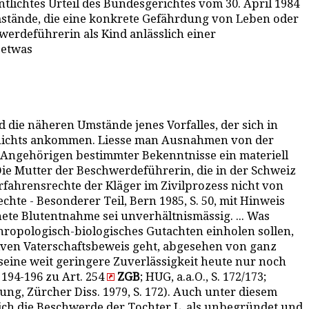
ntlichtes Urteil des Bundesgerichtes vom 30. April 1984
mstände, die eine konkrete Gefährdung von Leben oder
werdeführerin als Kind anlässlich einer
 etwas
 die näheren Umstände jenes Vorfalles, der sich in
in nichts ankommen. Liesse man Ausnahmen von der
e Angehörigen bestimmter Bekenntnisse ein materiell
e Mutter der Beschwerdeführerin, die in der Schweiz
fahrensrechte der Kläger im Zivilprozess nicht von
 - Besonderer Teil, Bern 1985, S. 50, mit Hinweis
nete Blutentnahme sei unverhältnismässig. ... Was
hropologisch-biologisches Gutachten einholen sollen,
iven Vaterschaftsbeweis geht, abgesehen von ganz
seine weit geringere Zuverlässigkeit heute nur noch
 194-196 zu Art. 254
ZGB
; HUG, a.a.O., S. 172/173;
 Zürcher Diss. 1979, S. 172). Auch unter diesem
ich die Beschwerde der Tochter L. als unbegründet und