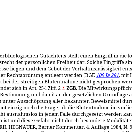
erbbiologischen Gutachtens stellt einen Eingriff in die
echt der persönlichen Freiheit dar. Solche Eingriffe sin
esse liegen und dem Gebot der Verhältnismässigkeit ent
on der Rechtsordnung entleert werden (BGE
109 Ia 281
, mit
 bei der streitigen Blutentnahme nicht gesprochen wer
et sich in Art. 254 Ziff. 2
ZGB
. Die Mitwirkungspflich
r Bestimmung und damit an der gesetzlichen Grundlage au
zess unter Ausschöpfung aller bekannten Beweismittel d
t einzig noch die Frage, ob die Blutentnahme im vorliege
icht ausnahmslos in jedem Falle durchgesetzt werden k
n ist und diese Gefahr nicht durch besondere Modalität
YRIL HEGNAUER, Berner Kommentar, 4. Auflage 1984, N. 9