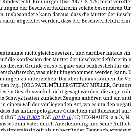
indesrecht, Freiburger Diss. 1977, S. 175; nicht veröffe
sführungen der Beschwerdeführerin solche besonderen U
an. Insbesondere kann daraus, dass die Mutter der Besch
ts dafür abgeleitet werden, dass der Beschwerdeführerin
utentnahme nicht gleichzusetzen, und darüber hinaus sind
ch auf die Konfession der Mutter der Beschwerdeführer
s diesem Grunde zu, so ergäbe sich schliesslich für di
erschaftsrecht, was nicht hingenommen werden kann. Di
immungen zu unterziehen. Darüber hinaus können die Ver
den (vgl. JÖRG PAUL MÜLLER/STEFAN MÜLLER, Grundrechte
 diesem Gesichtswinkel nicht gesagt werden, die angeord
tons Schwyz hätten zunächst Zeugen anhören und ein ant
in einem Fall der vorliegenden Art, wo es um den negat
dass das anthropologische Gutachten mit Rücksicht auf 
rd (BGE
104 II 301
; BGE
101 II 16
/17; HEGNAUER, a.a.O., N.
ses zum Vater durch Anerkennung und seine Aufhebung,
rhältnismässigkeit als unbegründet. Demnach erweist s