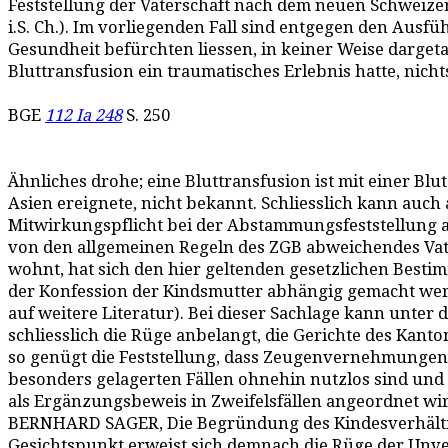
Feststellung der Vaterschaft nach dem neuen Schweizer K
i.S. Ch.). Im vorliegenden Fall sind entgegen den Au
Gesundheit befürchten liessen, in keiner Weise darget
Bluttransfusion ein traumatisches Erlebnis hatte, nich
BGE
112 Ia 248
S. 250
Ähnliches drohe; eine Bluttransfusion ist mit einer Bl
Asien ereignete, nicht bekannt. Schliesslich kann au
Mitwirkungspflicht bei der Abstammungsfeststellung au
von den allgemeinen Regeln des ZGB abweichendes Vat
wohnt, hat sich den hier geltenden gesetzlichen Best
der Konfession der Kindsmutter abhängig gemacht wer
auf weitere Literatur). Bei dieser Sachlage kann unter
schliesslich die Rüge anbelangt, die Gerichte des Kan
so genügt die Feststellung, dass Zeugenvernehmungen 
besonders gelagerten Fällen ohnehin nutzlos sind und 
als Ergänzungsbeweis in Zweifelsfällen angeordnet wi
BERNHARD SAGER, Die Begründung des Kindesverhältnis
Gesichtspunkt erweist sich demnach die Rüge der Unve