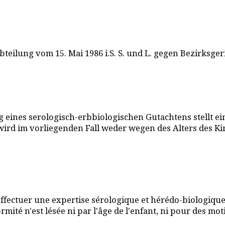
 Abteilung vom 15. Mai 1986 i.S. S. und L. gegen Bezirk
ines serologisch-erbbiologischen Gutachtens stellt einen
wird im vorliegenden Fall weder wegen des Alters des K
ffectuer une expertise sérologique et hérédo-biologique 
rmité n'est lésée ni par l'âge de l'enfant, ni pour des mot