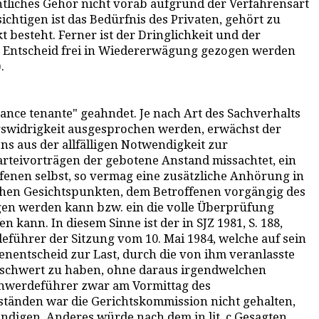
tliches Gehör nicht vorab aufgrund der Verfahrensart
ichtigen ist das Bedürfnis des Privaten, gehört zu
 besteht. Ferner ist der Dringlichkeit und der
e Entscheid frei in Wiedererwägung gezogen werden
.
éance tenante" geahndet. Je nach Art des Sachverhalts
gswidrigkeit ausgesprochen werden, erwächst der
 aus der allfälligen Notwendigkeit zur
Parteivorträgen der gebotene Anstand missachtet, ein
ffenen selbst, so vermag eine zusätzliche Anhörung in
lichen Gesichtspunkten, dem Betroffenen vorgängig des
gen werden kann bzw. ein die volle Überprüfung
 kann. In diesem Sinne ist der in SJZ 1981, S. 188,
eführer der Sitzung vom 10. Mai 1984, welche auf sein
nentscheid zur Last, durch die von ihm veranlasste
erschwert zu haben, ohne daraus irgendwelchen
chwerdeführer zwar am Vormittag des
ständen war die Gerichtskommission nicht gehalten,
ndigen. Anderes würde nach dem in lit. c Gesagten