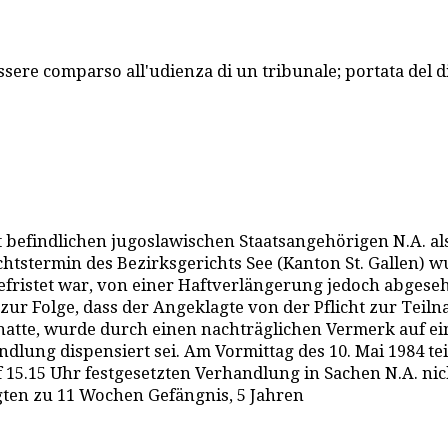
sere comparso all'udienza di un tribunale; portata del dir
befindlichen jugoslawischen Staatsangehörigen N.A. als 
htstermin des Bezirksgerichts See (Kanton St. Gallen) w
efristet war, von einer Haftverlängerung jedoch abgeseh
e zur Folge, dass der Angeklagte von der Pflicht zur Te
hatte, wurde durch einen nachträglichen Vermerk auf ein
lung dispensiert sei. Am Vormittag des 10. Mai 1984 teil
uf 15.15 Uhr festgesetzten Verhandlung in Sachen N.A. n
gten zu 11 Wochen Gefängnis, 5 Jahren