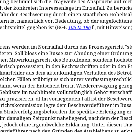
ng bestimmt sich die Tragweite des Anspruchs auf rech
h der konkreten Interessenlage im Einzelfall. Zu berücks
fahr der Beschwerung durch einen staatlichen Hoheitsakt
ern ist namentlich von Bedeutung, ob der angefochten
echtsmittel gegeben ist (BGE
105 Ia 196
f., mit Hinweisen)
ahrens werden im Normalfall durch das Prozessgericht "s
eren. Soll bloss eine Busse zur Ahndung einer Ordnun
n Mitwirkungsrecht des Betroffenen, sondern höchstens
erisch prozessiert, in den Rechtsschriften oder in den 
iplinarfehler aus dem aktenkundigen Verhalten des Betro
 solchen Fällen erübrigt es sich unter verfassungsrecht
 dann, wenn der Entscheid frei in Wiedererwägung gezo
 Gebüsste im nachhinein vollumfänglich Gehör verschaffen
 präzisieren. d) Im vorliegenden Fall ist der Beschwerd
erichtskommission legte dem Beschwerdeführer im Busse
en Strafverfolgungsbehörden die speditive Erledigung 
 im damaligen Zeitpunkt naheliegend, nachdem der Bes
 jedoch ohne irgendwelche Erklärung. Unter diesen Um
chwerdeführer nach den Gründen des Ausbleibens zu erku