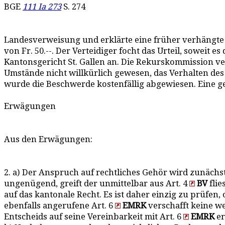
BGE
111 Ia 273
S. 274
Landesverweisung und erklärte eine früher verhängte S
von Fr. 50.--. Der Verteidiger focht das Urteil, sowei
Kantonsgericht St. Gallen an. Die Rekurskommission v
Umstände nicht willkürlich gewesen, das Verhalten d
wurde die Beschwerde kostenfällig abgewiesen. Eine g
Erwägungen
Aus den Erwägungen:
2. a) Der Anspruch auf rechtliches Gehör wird zunäch
ungenügend, greift der unmittelbar aus Art. 4
BV
flie
auf das kantonale Recht. Es ist daher einzig zu prüfen,
ebenfalls angerufene Art. 6
EMRK
verschafft keine we
Entscheids auf seine Vereinbarkeit mit Art. 6
EMRK
er