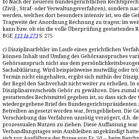
b) Nach der neueren bundesgerichtlichen Rechtsprechu
(Zivil-, Straf- oder Verwaltungsverfahren), sondern nac
werden, welches dort besonders intensiv ist, wo die Ge
Tragweite der Anordnung Rechnung zu tragen; im weit
kann bzw. ob ein die volle Überprüfung gestattendes R
BGE
111 Ia 273
S. 275
c) Disziplinarfehler im Laufe eines gerichtlichen Verf
können Inhalt und Umfang des Gehörsanspruches varii
Gehörsanspruch nicht aus dem persönlichkeitsbezogene
Sachabklärung. Wird beispielsweise mutwillig oder tröl
Termin nicht eingehalten, ergibt sich mithin der Disz
der Regel den Sachverhalt nicht weiter zu erhellen. In
Disziplinarentscheids Gehör zu gewähren. Dies zumal
gestattendes Rechtsmittel gegeben ist, so dass sich der
wiedergegebene Brief des Bundesgerichtspräsidenten zu
Betreiben angesetzt worden war, ferngeblieben. Die G
Verschiebung das Verfahren unnötig verzögert, d.h. d
prozessualen Nutzen zu ziehen. Diese Auffassung war
Verhandlungstages sein Ausbleiben angekündigt hatte,
sich vor Ausfällung der Busse von Fr. 50.-- beim Bes