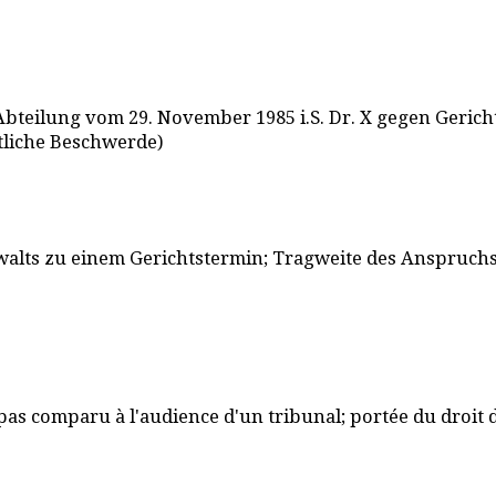
en Abteilung vom 29. November 1985 i.S. Dr. X gegen Ger
tliche Beschwerde)
lts zu einem Gerichtstermin; Tragweite des Anspruchs 
pas comparu à l'audience d'un tribunal; portée du droit 