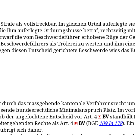
trafe als vollstreckbar. Im gleichen Urteil auferlegte 
t es die ihm auferlegte Ordnungsbusse betraf, rechtzeiti
erwarf die vom Beschwerdeführer erhobene Rüge der Gehö
es Beschwerdeführers als Trölerei zu werten und ihm e
egen diesen Entscheid gerichtete Beschwerde wies das B
st durch das massgebende kantonale Verfahrensrecht ums
ssende bundesrechtliche Minimalanspruch Platz. Im vorl
 ob der angefochtene Entscheid vor Art. 4
BV
standhält (
itergehenden Rechte als Art. 4
BV
(BGE
109 Ia 178
). E
übrigt sich daher.