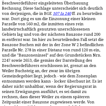
Beschwerdeführer eingeleiteten Überbauung
Rechnung. Diese Sachlage unterscheidet sich deutlich
von derjenigen, die in BGE
107 Ia 240
ff. zu beurteilen
war. Dort ging es um die Einzonung einer kleinen
Parzelle von 560 m2, die inmitten eines rein
landwirtschaftlich genutzten unerschlossenen
Gebiets lag und von der nächsten Bauzone rund 200
m entfernt war. Im hier zu beurteilenden Fall setzt die
Bauzone Buchen mit der in der Zone W 2 befindlichen
Parzelle Nr. 278 in einer Distanz von rund 120 m ein,
und die "Bauzoneninsel" auf den Grundstücken Nrn.
2247 sowie 2653, die gemäss der Darstellung des
Beschwerdeführers erschlossen ist, grenzt an den
Weiler Buchsteig an, der zwar im übrigen
Gemeindegebiet liegt, jedoch - wie dem Zonenplan
entnommen werden kann - locker überbaut ist. Es ist
daher nicht unhaltbar, wenn der Regierungsrat in
seinen Erwägungen ausführt, es sei damit zu
rechnen, dass dieser Weiler zu einem späteren
Zeitpunkt einer Bauzone zugewiesen werde. Von