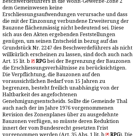
Beschwerdeführers in die Wohn-Gewerbe-Zone 2
dem Gemeinwesen keine
Erschliessungsaufwendungen verursache und dass
die mit der Einzonung verbundene Erweiterung der
Bauzone flächenmässig nicht bedeutend sei. Diese
sich aus den Akten ergebenden Feststellungen
genügen, um seinen Entscheid in bezug auf das
Grundstück Nr. 2247 des Beschwerdeführers als nicht
willkürlich erscheinen zu lassen, sind doch auch nach
Art. 15 lit. b
RPG
bei der Begrenzung der Bauzonen
die Erschliessungsverhältnisse zu berücksichtigen.
Die Verpflichtung, die Bauzonen auf den
voraussichtlichen Bedarf von 15 Jahren zu
begrenzen, besteht freilich unabhängig von der
Haltbarkeit des angefochtenen
Genehmigungsentscheids. Sollte die Gemeinde Thal
auch nach der im Jahre 1976 vorgenommenen
Revision des Zonenplanes über zu ausgedehnte
Bauzonen verfügen, so müsste deren Reduktion
innert der vom Bundesrecht gesetzten Frist
vorgenommen werden (Art. 35 Abs. 1 lit. b
RPG
). Die