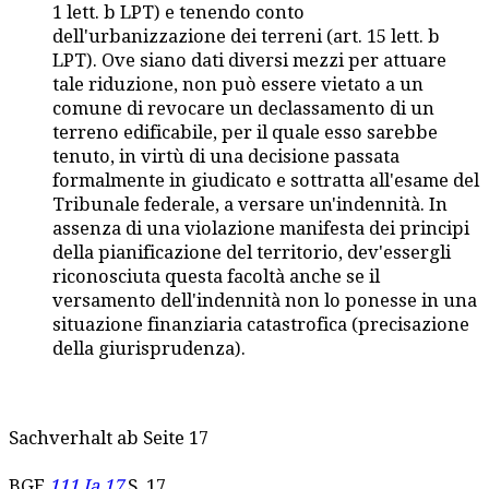
1 lett. b LPT) e tenendo conto
dell'urbanizzazione dei terreni (art. 15 lett. b
LPT). Ove siano dati diversi mezzi per attuare
tale riduzione, non può essere vietato a un
comune di revocare un declassamento di un
terreno edificabile, per il quale esso sarebbe
tenuto, in virtù di una decisione passata
formalmente in giudicato e sottratta all'esame del
Tribunale federale, a versare un'indennità. In
assenza di una violazione manifesta dei principi
della pianificazione del territorio, dev'essergli
riconosciuta questa facoltà anche se il
versamento dell'indennità non lo ponesse in una
situazione finanziaria catastrofica (precisazione
della giurisprudenza).
Sachverhalt ab Seite 17
BGE
111 Ia 17
S. 17