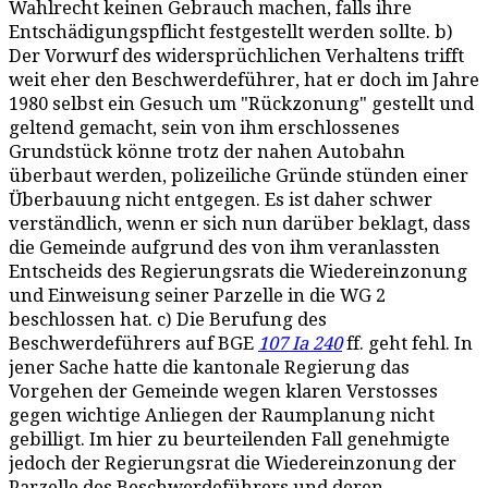
Wahlrecht keinen Gebrauch machen, falls ihre
Entschädigungspflicht festgestellt werden sollte. b)
Der Vorwurf des widersprüchlichen Verhaltens trifft
weit eher den Beschwerdeführer, hat er doch im Jahre
1980 selbst ein Gesuch um "Rückzonung" gestellt und
geltend gemacht, sein von ihm erschlossenes
Grundstück könne trotz der nahen Autobahn
überbaut werden, polizeiliche Gründe stünden einer
Überbauung nicht entgegen. Es ist daher schwer
verständlich, wenn er sich nun darüber beklagt, dass
die Gemeinde aufgrund des von ihm veranlassten
Entscheids des Regierungsrats die Wiedereinzonung
und Einweisung seiner Parzelle in die WG 2
beschlossen hat. c) Die Berufung des
Beschwerdeführers auf BGE
107 Ia 240
ff. geht fehl. In
jener Sache hatte die kantonale Regierung das
Vorgehen der Gemeinde wegen klaren Verstosses
gegen wichtige Anliegen der Raumplanung nicht
gebilligt. Im hier zu beurteilenden Fall genehmigte
jedoch der Regierungsrat die Wiedereinzonung der
Parzelle des Beschwerdeführers und deren