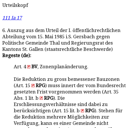
Urteilskopf
111 Ia 17
6. Auszug aus dem Urteil der I. öffentlichrechtlichen
Abteilung vom 15. Mai 1985 i.S. Gersbach gegen
Politische Gemeinde Thal und Regierungsrat des
Kantons St. Gallen (staatsrechtliche Beschwerde)
Regeste (de):
Art. 4
BV
, Zonenplanänderung.
Die Reduktion zu gross bemessener Bauzonen
(Art. 15
RPG
) muss innert der vom Bundesrecht
gesetzten Frist vorgenommen werden (Art. 35
Abs. 1 lit. b
RPG
). Die
Erschliessungsverhältnisse sind dabei zu
berücksichtigen (Art. 15 lit. b
RPG
). Stehen für
die Reduktion mehrere Möglichkeiten zur
Verfügung, kann es einer Gemeinde nicht