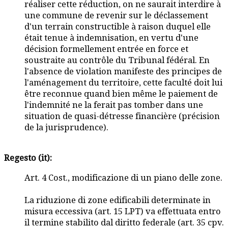
réaliser cette réduction, on ne saurait interdire à
une commune de revenir sur le déclassement
d'un terrain constructible à raison duquel elle
était tenue à indemnisation, en vertu d'une
décision formellement entrée en force et
soustraite au contrôle du Tribunal fédéral. En
l'absence de violation manifeste des principes de
l'aménagement du territoire, cette faculté doit lui
être reconnue quand bien même le paiement de
l'indemnité ne la ferait pas tomber dans une
situation de quasi-détresse financière (précision
de la jurisprudence).
Regesto (it):
Art. 4 Cost., modificazione di un piano delle zone.
La riduzione di zone edificabili determinate in
misura eccessiva (art. 15 LPT) va effettuata entro
il termine stabilito dal diritto federale (art. 35 cpv.