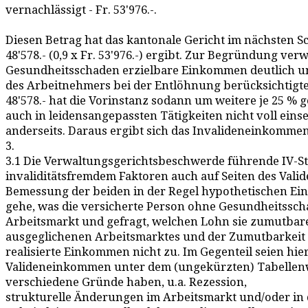
vernachlässigt - Fr. 53'976.-.
Diesen Betrag hat das kantonale Gericht im nächsten Sc
48'578.- (0,9 x Fr. 53'976.-) ergibt. Zur Begründung ve
Gesundheitsschaden erzielbare Einkommen deutlich unt
des Arbeitnehmers bei der Entlöhnung berücksichtigt
48'578.- hat die Vorinstanz sodann um weitere je 25 % 
auch in leidensangepassten Tätigkeiten nicht voll ein
anderseits. Daraus ergibt sich das Invalideneinkommen von
3.
3.1 Die Verwaltungsgerichtsbeschwerde führende IV-S
invaliditätsfremdem Faktoren auch auf Seiten des Vali
Bemessung der beiden in der Regel hypothetischen 
gehe, was die versicherte Person ohne Gesundheitss
Arbeitsmarkt und gefragt, welchen Lohn sie zumutbarer
ausgeglichenen Arbeitsmarktes und der Zumutbarkeit di
realisierte Einkommen nicht zu. Im Gegenteil seien hi
Valideneinkommen unter dem (ungekürzten) Tabellenwe
verschiedene Gründe haben, u.a. Rezession,
strukturelle Änderungen im Arbeitsmarkt und/oder in