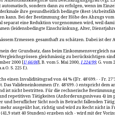
der Aufenthaltskategorie und Beschäftigungsgrad (vgl. 
t automatisch, sondern dann zu erfolgen, wenn im Einzel
Merkmale ihre gesundheitlich bedingte (Rest-)Arbeitsfä
en kann. Bei der Bestimmung der Höhe des Abzugs vom T
kmal separat eine Reduktion vorgenommen wird, weil da
mmen (leidensbedingte Einschränkung, Alter, Dienstjahre
mässem Ermessen gesamthaft zu schätzen. Dabei ist der
lgemein der Grundsatz, dass beim Einkommensvergleich na
ergleichsgrössen gleichmässig zu berücksichtigen sind (
ember 2000 [
U 66/00
], B. vom 5. Mai 2000,
I 224/99
, G. vom 
a.O. S. 225 f.).
inen Invaliditätsgrad von 44 % ([Fr. 48'699.- - Fr. 27'32
gibt. Das Valideneinkommen (Fr. 48'699.-) entspricht dem
und ist nicht bestritten. Für die rechnerische Bestimmu
d repetitiven Tätigkeiten (Anforderungsniveau 4) im pri
er und beruflicher Sicht noch in Betracht fallenden Täti
hr ausgeübt hat, richtig und wird zu Recht nicht in Fra
(41,9 statt 40 Stunden) ergeben sich - wird mit der Vor