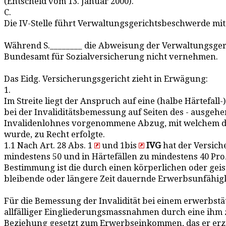
(Entscheid vom 13. Januar 2000).
C.
Die IV-Stelle führt Verwaltungsgerichtsbeschwerde mi
Während S.________ die Abweisung der Verwaltungsgeri
Bundesamt für Sozialversicherung nicht vernehmen.
Das Eidg. Versicherungsgericht zieht in Erwägung:
1.
Im Streite liegt der Anspruch auf eine (halbe Härtefal
bei der Invaliditätsbemessung auf Seiten des - ausge
Invalidenlohnes vorgenommene Abzug, mit welchem de
wurde, zu Recht erfolgte.
1.1 Nach Art. 28 Abs. 1
und 1bis
IVG
hat der Versich
mindestens 50 und in Härtefällen zu mindestens 40 Proze
Bestimmung ist die durch einen körperlichen oder geis
bleibende oder längere Zeit dauernde Erwerbsunfähigke
Für die Bemessung der Invalidität bei einem erwerbstä
allfälliger Eingliederungsmassnahmen durch eine ihm 
Beziehung gesetzt zum Erwerbseinkommen, das er erzi