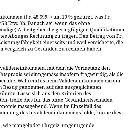
nkommen (Fr. 48'699.-) um 10 % gekürzt, was Fr.
. 458 Erw. 3b. Danach sei, wenn das ohne
alige) Arbeitgeber die geringfügigen Qualifikationen
nes Abzuges Rechnung zu tragen. Den Betrag von Fr.
istungsfähigkeit einerseits und weil Versicherte, die
 im Vergleich zu Gesunden zu rechnen haben,
nvalideneinkommen, mit dem die Vorinstanz den
tspraxis sei sinngemäss insofern fragwürdig, als die
 beruhe. Während es beim Valideneinkommen darum
en Bezug genommen auf den ausgeglichenen
önnte. Lasse sich aus den Kriterien des
en, treffe dies für das ohne Gesundheitsschaden
utonomie massgebend. Wenn im Einzelfall das
timmung des Invalideneinkommens bilde, könne dies
de, wie mangelnder Ehrgeiz, ungenügende