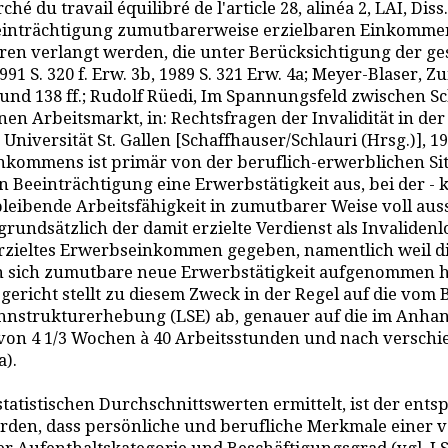
u travail équilibré de l'article 28, alinéa 2, LAI, Diss. L
eeinträchtigung zumutbarerweise erzielbaren Einkommen
en verlangt werden, die unter Berücksichtigung der g
991 S. 320 f. Erw. 3b, 1989 S. 321 Erw. 4a; Meyer-Blaser,
 ff. und 138 ff.; Rudolf Rüedi, Im Spannungsfeld zwisc
en Arbeitsmarkt, in: Rechtsfragen der Invalidität in de
ersität St. Gallen [Schaffhauser/Schlauri (Hrsg.)], 1999, Bd
nkommens ist primär von der beruflich-erwerblichen Sit
en Beeinträchtigung eine Erwerbstätigkeit aus, bei der -
bleibende Arbeitsfähigkeit in zumutbarer Weise voll au
 grundsätzlich der damit erzielte Verdienst als Invalide
h erzieltes Erwerbseinkommen gegeben, namentlich weil di
 an sich zumutbare neue Erwerbstätigkeit aufgenommen 
richt stellt zu diesem Zweck in der Regel auf die vom 
hnstrukturerhebung (LSE) ab, genauer auf die im Anhan
t von 4 1/3 Wochen à 40 Arbeitsstunden und nach versc
a).
tistischen Durchschnittswerten ermittelt, ist der ents
rden, dass persönliche und berufliche Merkmale einer v