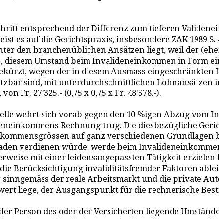
hritt entsprechend der Differenz zum tieferen Validenei
rweist es auf die Gerichtspraxis, insbesondere ZAK 1989 S
er den branchenüblichen Ansätzen liegt, weil der (ehem
e, diesem Umstand beim Invalideneinkommen in Form ei
gekürzt, wegen der in diesem Ausmass eingeschränkten Le
setzbar sind, mit unterdurchschnittlichen Lohnansätzen
 Fr. 27'325.- (0,75 x 0,75 x Fr. 48'578.-).
telle wehrt sich vorab gegen den 10 %igen Abzug vom I
deneinkommens Rechnung trug. Die diesbezügliche Gerich
Einkommensgrössen auf ganz verschiedenen Grundlagen
chaden verdienen würde, werde beim Invalideneinkomm
weise mit einer leidensangepassten Tätigkeit erzielen k
e Berücksichtigung invaliditätsfremder Faktoren ableit
er sinngemäss der reale Arbeitsmarkt und die private A
rt liege, der Ausgangspunkt für die rechnerische Bes
 der Person des oder der Versicherten liegende Umstän