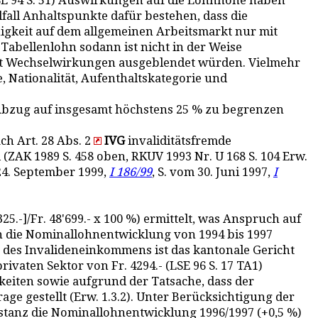
LSE 94 S. 51) Auswirkungen auf die Lohnhöhe haben
fall Anhaltspunkte dafür bestehen, dass die
higkeit auf dem allgemeinen Arbeitsmarkt nur mit
abellenlohn sodann ist nicht in der Weise
mit Wechselwirkungen ausgeblendet würden. Vielmehr
, Nationalität, Aufenthaltskategorie und
 Abzug auf insgesamt höchstens 25 % zu begrenzen
ch Art. 28 Abs. 2
IVG
invaliditätsfremde
ZAK 1989 S. 458 oben, RKUV 1993 Nr. U 168 S. 104 Erw.
24. September 1999,
I 186/99
, S. vom 30. Juni 1997,
I
5.-]/Fr. 48'699.- x 100 %) ermittelt, was Anspruch auf
 an die Nominallohnentwicklung von 1994 bis 1997
ng des Invalideneinkommens ist das kantonale Gericht
vaten Sektor von Fr. 4294.- (LSE 96 S. 17 TA1)
gkeiten sowie aufgrund der Tatsache, dass der
ge gestellt (Erw. 1.3.2). Unter Berücksichtigung der
instanz die Nominallohnentwicklung 1996/1997 (+0,5 %)