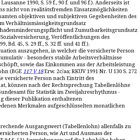
ausanne 1990, S. 59 f., 90 f. und 96 f.). Anderseits ist
s nicht von realitätsfremden Einsatzmöglichkeiten
esamten objektiven und subjektiven Gegebenheiten des
 Zum Verhältnismässigkeitsgrundsatz
hen Schadenminderungspflicht und Zumutbarkeitsgrundsatz
r Sozialversicherung, Veröffentlichungen des
. 45, S. 29 ff., S. 32 ff. und 41 ff.).
uation auszugehen, in welcher die versicherte Person
 kumulativ - besonders stabile Arbeitsverhältnisse
sschöpft, sowie das Einkommen aus der Arbeitsleistung
nlohn (BGE
117 V 18
Erw. 2c/aa; RKUV 1991 Nr. U 130 S. 272
e versicherte Person nach Eintritt des
hat, können nach der Rechtsprechung Tabellenlöhne
Bundesamt für Statistik im Zweijahresrhythmus -
g dieser Publikation enthaltenen
hiedenen Merkmalen aufgeschlüsselten monatlichen
prechende Ausgangswert (Tabellenlohn) allenfalls zu
ersicherten Person, wie Art und Ausmass der