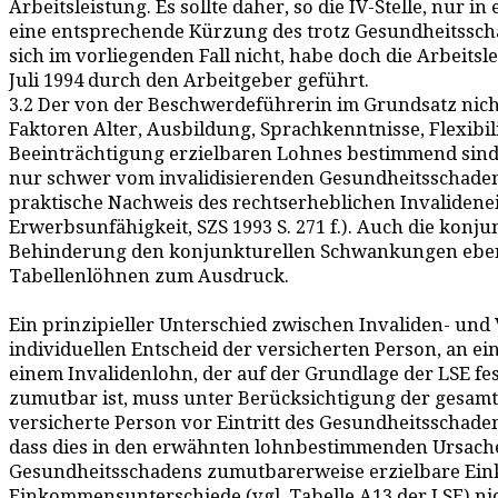
Arbeitsleistung. Es sollte daher, so die IV-Stelle, nur
eine entsprechende Kürzung des trotz Gesundheitssc
sich im vorliegenden Fall nicht, habe doch die Arbe
Juli 1994 durch den Arbeitgeber geführt.
3.2 Der von der Beschwerdeführerin im Grundsatz nicht
Faktoren Alter, Ausbildung, Sprachkenntnisse, Flexibil
Beeinträchtigung erzielbaren Lohnes bestimmend sind, d
nur schwer vom invalidisierenden Gesundheitsschaden tre
praktische Nachweis des rechtserheblichen Invalidenein
Erwerbsunfähigkeit, SZS 1993 S. 271 f.). Auch die konj
Behinderung den konjunkturellen Schwankungen ebens
Tabellenlöhnen zum Ausdruck.
Ein prinzipieller Unterschied zwischen Invaliden- und
individuellen Entscheid der versicherten Person, an e
einem Invalidenlohn, der auf der Grundlage der LSE fe
zumutbar ist, muss unter Berücksichtigung der gesamte
versicherte Person vor Eintritt des Gesundheitsschade
dass dies in den erwähnten lohnbestimmenden Ursachen (
Gesundheitsschadens zumutbarerweise erzielbare Ein
Einkommensunterschiede (vgl. Tabelle A13 der LSE) nic