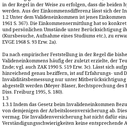
in der Regel in der Weise zu erfolgen, dass die beide
werden. Aus der Einkommensdifferenz lässt sich der 
1.2 Unter dem Valideneinkommen ist jenes Einkommen zu
1961 S. 367). Die Einkommensermittlung hat so konkret
und persönlichen Umstände unter Berücksichtigung ih
(Kursbesuche, Aufnahme eines Studiums etc.), zu erwa
EVGE 1968 S. 93 Erw. 2a).
Da nach empirischer Feststellung in der Regel die bis
Valideneinkommens häufig der zuletzt erzielte, der T
Ende; vgl. auch ZAK 1990 S. 519 Erw. 3c). Lässt sich a
hinreichend genau beziffern, ist auf Erfahrungs- und D
Invaliditätsbemessung nur unter Mitberücksichtigung 
abgestellt werden (Meyer-Blaser, Rechtsprechung des Bun
Diss. Freiburg 1995, S. 180).
1.3
1.3.1 Indem das Gesetz beim Invalideneinkommen Bezug
von demjenigen der Arbeitslosenversicherung ab. Die
vermag. Die Invalidenversicherung hat nicht dafür ein
Verständigungsschwierigkeiten keine entsprechende A