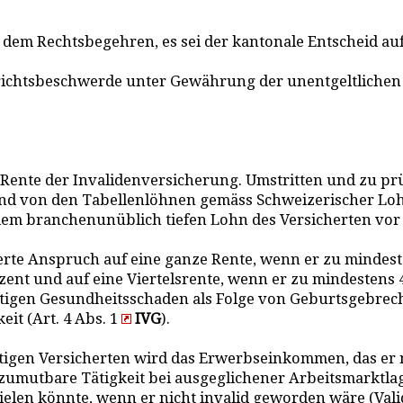
t dem Rechtsbegehren, es sei der kantonale Entscheid a
chtsbeschwerde unter Gewährung der unentgeltlichen Ve
l-)Rente der Invalidenversicherung. Umstritten und zu p
hend von den Tabellenlöhnen gemäss Schweizerischer Lo
m branchenunüblich tiefen Lohn des Versicherten vor 
erte Anspruch auf eine ganze Rente, wenn er zu mindeste
nt und auf eine Viertelsrente, wenn er zu mindestens 40 
tigen Gesundheitsschaden als Folge von Geburtsgebreche
it (Art. 4 Abs. 1
IVG
).
tigen Versicherten wird das Erwerbseinkommen, das er n
zumutbare Tätigkeit bei ausgeglichener Arbeitsmarktla
elen könnte, wenn er nicht invalid geworden wäre (Val