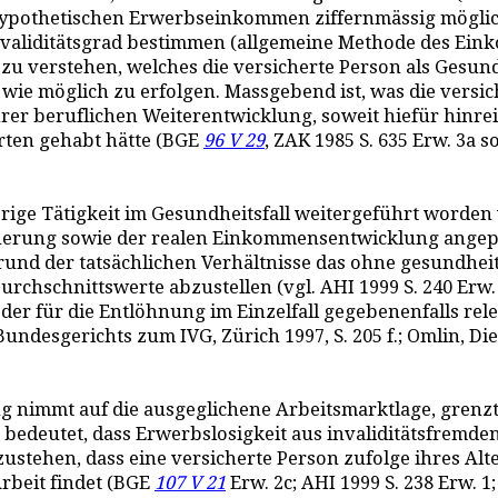
n hypothetischen Erwerbseinkommen ziffernmässig mögli
Invaliditätsgrad bestimmen (allgemeine Methode des Ei
 verstehen, welches die versicherte Person als Gesunde 
 wie möglich zu erfolgen. Massgebend ist, was die versi
rer beruflichen Weiterentwicklung, soweit hiefür hinr
rten gehabt hätte (BGE
96 V 29
, ZAK 1985 S. 635 Erw. 3a s
herige Tätigkeit im Gesundheitsfall weitergeführt word
euerung sowie der realen Einkommensentwicklung angepas
ufgrund der tatsächlichen Verhältnisse das ohne gesundhe
urchschnittswerte abzustellen (vgl. AHI 1999 S. 240 Erw.
der für die Entlöhnung im Einzelfall gegebenenfalls re
desgerichts zum IVG, Zürich 1997, S. 205 f.; Omlin, Die 
 nimmt auf die ausgeglichene Arbeitsmarktlage, grenzt
s bedeutet, dass Erwerbslosigkeit aus invaliditätsfre
zustehen, dass eine versicherte Person zufolge ihres A
rbeit findet (BGE
107 V 21
Erw. 2c; AHI 1999 S. 238 Erw. 