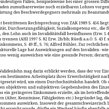
 in eindeutigen Fällen, beispielsweise bei einer grossen 
haden zumutbarerweise noch erzielbaren Lohnes vorgen
itsleistung des Beschwerdegegners mehrmals zu Beansta
 bestrittenen Rechtsprechung von ZAK 1989 S. 456 liegt
ität, Durchsetzungsfähigkeit, Sozialkompetenz etc., die 
en Lohn auch im Invaliditätsfall beeinflussen (Erw. 1.4
nnen (AHI 1997 S. 82 Erw. 2b/bb; Rüedi a.a.O. S. 43 f. s
kommens, S. 49 ff., S. 76; Alfred Bühler, Zur rechtlich
unkturelle Lage hat Auswirkungen auf den Invaliden- wie
o wenig ausweichen wie eine gesunde Person; derarti
 Validenlohn mag darin erblickt werden, dass der vor Ei
inem bestimmten Arbeitsplatz ihrer Erwerbstätigkeit nac
stgesetzt wird, um einen Durchschnittslohn handelt. Ob
n objektiven und subjektiven Gegebenheiten des Einzelf
ns ein geringeres Einkommen erzielte, als im betreffend
Alter, Kenntnisse, Fähigkeiten etc.) begründet lag, die 
kommen auswirken. Insoweit der gesamtschweizerisch 
ht erreicht wurde, dürfte ein Wechsel häufig ebenfalls