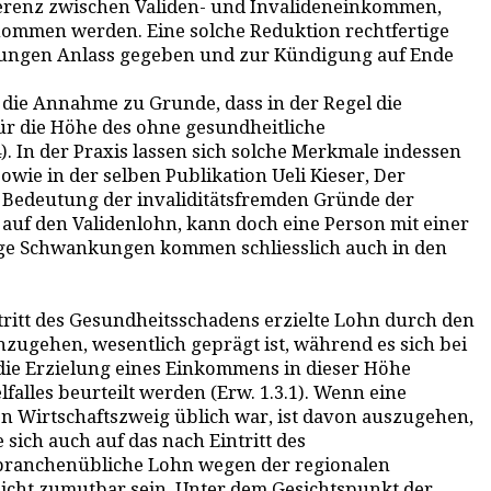
Differenz zwischen Validen- und Invalideneinkommen,
ommen werden. Eine solche Reduktion rechtfertige
ndungen Anlass gegeben und zur Kündigung auf Ende
 die Annahme zu Grunde, dass in der Regel die
für die Höhe des ohne gesundheitliche
). In der Praxis lassen sich solche Merkmale indessen
owie in der selben Publikation Ueli Kieser, Der
en Bedeutung der invaliditätsfremden Gründe der
 auf den Validenlohn, kann doch eine Person mit einer
ge Schwankungen kommen schliesslich auch in den
ntritt des Gesundheitsschadens erzielte Lohn durch den
hzugehen, wesentlich geprägt ist, während es sich bei
 die Erzielung eines Einkommens in dieser Höhe
alles beurteilt werden (Erw. 1.3.1). Wenn eine
en Wirtschaftszweig üblich war, ist davon auszugehen,
sich auch auf das nach Eintritt des
branchenübliche Lohn wegen der regionalen
 nicht zumutbar sein. Unter dem Gesichtspunkt der