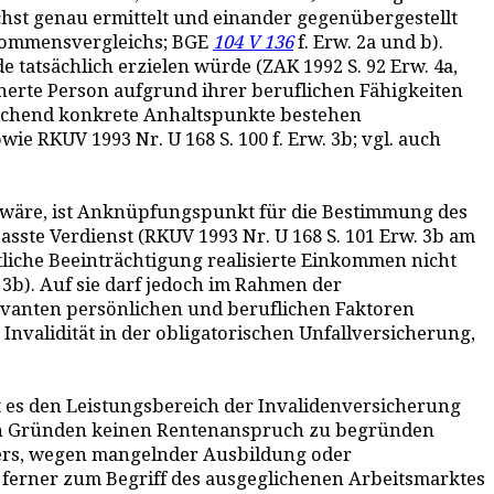
chst genau ermittelt und einander gegenübergestellt
nkommensvergleichs; BGE
104 V 136
f. Erw. 2a und b).
tatsächlich erzielen würde (ZAK 1992 S. 92 Erw. 4a,
cherte Person aufgrund ihrer beruflichen Fähigkeiten
eichend konkrete Anhaltspunkte bestehen
owie RKUV 1993 Nr. U 168 S. 100 f. Erw. 3b; vgl. auch
en wäre, ist Anknüpfungspunkt für die Bestimmung des
ste Verdienst (RKUV 1993 Nr. U 168 S. 101 Erw. 3b am
itliche Beeinträchtigung realisierte Einkommen nicht
 3b). Auf sie darf jedoch im Rahmen der
levanten persönlichen und beruflichen Faktoren
Invalidität in der obligatorischen Unfallversicherung,
 es den Leistungsbereich der Invalidenversicherung
mden Gründen keinen Rentenanspruch zu begründen
lters, wegen mangelnder Ausbildung oder
1; ferner zum Begriff des ausgeglichenen Arbeitsmarktes