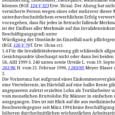
Behinderung, Lebensalter, Dienstjahre, Nationalität o
können (BGE
124 V 323
Erw. 3b/aa). Der Abzug hat nich
versicherte Person wegen eines oder mehrerer dieser 
unterdurchschnittlichem erwerblichem Erfolg verwert
vorzugehen, dass für jedes in Betracht fallende Mer
ist der Einfluss aller Merkmale auf das Invalideneinko
Beschäftigungsgrad) unter
Würdigung der Umstände im Einzelfall nach pflichtge
(BGE
126 V 79
f. Erw. 5b/aa-cc).
1.4 Für die Invaliditätsbemessung gilt schliesslich al
Gesichtspunkte überhaupt nicht oder dann bei beiden V
5b, AHI 1999 S. 240 unten sowie Urteile L. vom 19. Sept
261/96
, H. vom 21. Februar 1996,
I 283/95
; Meyer-Blaser a.
2.
Die Vorinstanz hat aufgrund eines Einkommensvergleichs e
eine Viertelsrente, im Härtefall auf eine halbe Rente 
angepassten zuletzt erzielten Lohn als Textilarbeiter 
vom monatlichen Bruttolohn für Männer in einfachen un
ausgegangen. Dies ist mit Blick auf die aus medizinisch
Beschwerdegegner seit März 1994 keine Beschäftigung me
höheren durchschnittlichen wöchentlichen Arbeitszeit 