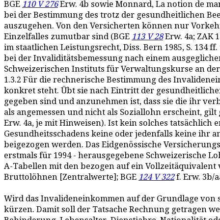
BGE
110 V 276
Erw. 4b sowie Monnard, La notion de marché d
bei der Bestimmung des trotz der gesundheitlichen B
auszugehen. Von den Versicherten können nur Vorkehr
Einzelfalles zumutbar sind (BGE
113 V 28
Erw. 4a; ZAK 1
im staatlichen Leistungsrecht, Diss. Bern 1985, S. 134
bei der Invaliditätsbemessung nach einem ausgeglichen
Schweizerischen Instituts für Verwaltungskurse an der Univ
1.3.2 Für die rechnerische Bestimmung des Invalidenei
konkret steht. Übt sie nach Eintritt der gesundheitlich
gegeben sind und anzunehmen ist, dass sie die ihr ver
als angemessen und nicht als Soziallohn erscheint, gilt
Erw. 4a, je mit Hinweisen). Ist kein solches tatsächlic
Gesundheitsschadens keine oder jedenfalls keine ihr
beigezogen werden. Das Eidgenössische Versicherungsge
erstmals für 1994 - herausgegebene Schweizerische Lo
A-Tabellen mit den bezogen auf ein Vollzeitäquivalen
Bruttolöhnen [Zentralwerte]; BGE
124 V 322
f. Erw. 3b/a
Wird das Invalideneinkommen auf der Grundlage von sta
kürzen. Damit soll der Tatsache Rechnung getragen we