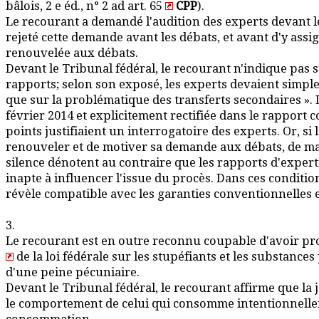
bâlois, 2 e éd., n° 2 ad art. 65
CPP
).
Le recourant a demandé l'audition des experts devant le 
rejeté cette demande avant les débats, et avant d'y assig
renouvelée aux débats.
Devant le Tribunal fédéral, le recourant n'indique pas s
rapports; selon son exposé, les experts devaient simplem
que sur la problématique des transferts secondaires ». 
février 2014 et explicitement rectifiée dans le rapport
points justifiaient un interrogatoire des experts. Or, s
renouveler et de motiver sa demande aux débats, de maniè
silence dénotent au contraire que les rapports d'exper
inapte à influencer l'issue du procès. Dans ces conditions
révèle compatible avec les garanties conventionnelles 
3.
Le recourant est en outre reconnu coupable d'avoir procu
de la loi fédérale sur les stupéfiants et les substance
d'une peine pécuniaire.
Devant le Tribunal fédéral, le recourant affirme que la j
le comportement de celui qui consomme intentionnelleme