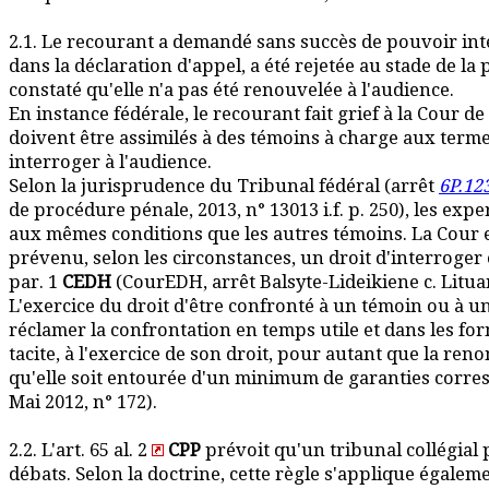
2.1. Le recourant a demandé sans succès de pouvoir int
dans la déclaration d'appel, a été rejetée au stade de la 
constaté qu'elle n'a pas été renouvelée à l'audience.
En instance fédérale, le recourant fait grief à la Cour de j
doivent être assimilés à des témoins à charge aux termes
interroger à l'audience.
Selon la jurisprudence du Tribunal fédéral (arrêt
6P.12
de procédure pénale, 2013, n° 13013 i.f. p. 250), les exp
aux mêmes conditions que les autres témoins. La Cour e
prévenu, selon les circonstances, un droit d'interroger o
par. 1
CEDH
(CourEDH, arrêt Balsyte-Lideikiene c. Litua
L'exercice du droit d'être confronté à un témoin ou à 
réclamer la confrontation en temps utile et dans les fo
tacite, à l'exercice de son droit, pour autant que la re
qu'elle soit entourée d'un minimum de garanties corres
Mai 2012, n° 172).
2.2. L'art. 65 al. 2
CPP
prévoit qu'un tribunal collégial
débats. Selon la doctrine, cette règle s'applique égale