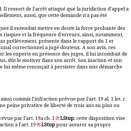
l ressort de l'arrêt attaqué que la juridiction d'appel a
tuellement, aussi, que cette demande n'a pas été
ques il entendait mettre en doute la force probante des
es risques et la fréquence d'erreurs, ainsi, notamment,
d'un prélèvement, présente dans le rapport du 1 er
bunal correctionnel a jugé douteux. A son avis, ces
er les experts en présence des juges, il lui incombait de
us, dût le motiver dans son arrêt. Son inaction et son
que lui-même renonçait à persister dans une démarche
i commis l'infraction prévue par l'art. 19 al. 1 let. c
une peine privative de liberté de trois ans au plus ou
évue par l'art. 19a ch. 1
LStup
; cette disposition vise
tion à l'art. 19
LStup
pour assurer sa propre