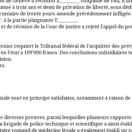
 de Genève a reconnu X.________ coupable de viol, d'infra
ondamné à trois ans et demi de privation de liberté, sous 
 pécuniaire de trente jours-amende précédemment infligé
à la partie plaignante Y.________.
et de révision de la Cour de justice a rejeté l'appel du p
nier requiert le Tribunal fédéral de l'acquitter des préven
 en l'état à 109'000 francs. Des conclusions subsidiaires te
ision.
rs.
nale sont en principe satisfaites, notamment à raison de 
de diverses preuves, parmi lesquelles plusieurs rapports
rigade de police technique et scientifique a ainsi établi
aire romand de médecine légale a également établi un rap