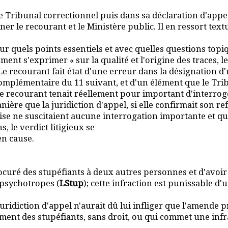
Tribunal correctionnel puis dans sa déclaration d'appel. I
ner le recourant et le Ministère public. Il en ressort tex
ur quels points essentiels et avec quelles questions topi
ent s'exprimer « sur la qualité et l'origine des traces, l
Le recourant fait état d'une erreur dans la désignation 
 complémentaire du 11 suivant, et d'un élément que le Tri
i le recourant tenait réellement pour important d'interrog
re que la juridiction d'appel, si elle confirmait son ref
tise ne suscitaient aucune interrogation importante et 
, le verdict litigieux se
en cause.
ré des stupéfiants à deux autres personnes et d'avoir ains
s psychotropes (
LStup
); cette infraction est punissable d'
uridiction d'appel n'aurait dû lui infliger que l'amende pr
nt des stupéfiants, sans droit, ou qui commet une infrac