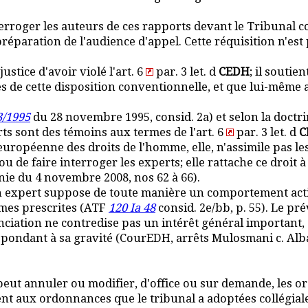
erroger les auteurs de ces rapports devant le Tribunal 
préparation de l'audience d'appel. Cette réquisition n'est 
ustice d'avoir violé l'art. 6
par. 3 let. d
CEDH
; il soutie
 de cette disposition conventionnelle, et que lui-même ava
3/1995
du 28 novembre 1995, consid. 2a) et selon la doctri
erts sont des témoins aux termes de l'art. 6
par. 3 let. d
C
uropéenne des droits de l'homme, elle, n'assimile pas l
u de faire interroger les experts; elle rattache ce droit à
nie du 4 novembre 2008, nos 62 à 66).
un expert suppose de toute manière un comportement acti
rmes prescrites (ATF
120 Ia 48
consid. 2e/bb, p. 55). Le 
nonciation ne contredise pas un intérêt général important
pondant à sa gravité (CourEDH, arrêts Mulosmani c. Alban
 peut annuler ou modifier, d'office ou sur demande, les 
ment aux ordonnances que le tribunal a adoptées collégia