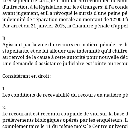
Le 5 septembre 2014, le Tribunal correctionnel du canton
d'infraction à la législation sur les étrangers; il l'a c
avant jugement, et il a révoqué le sursis d'une peine
indemnité de réparation morale au montant de 12'000 fr. 
Par arrêt du 21 janvier 2015, la Chambre pénale d'appel 
B.
Agissant par la voie du recours en matière pénale, ce der
stupéfiants, et de lui allouer une indemnité qu'il chiffre
au renvoi de la cause à cette autorité pour nouvelle déc
Une demande d'assistance judiciaire est jointe au recou
Considérant en droit :
1.
Les conditions de recevabilité du recours en matière pé
2.
Le recourant est reconnu coupable de viol sur la base 
prélèvements biologiques opérés par les enquêteurs. La b
complémentaire le 11 du même mois; le Centre universit