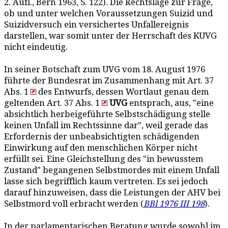
2. Aufl., Bern 1963, S. 122). Die Rechtslage zur Frage,
ob und unter welchen Voraussetzungen Suizid und
Suizidversuch ein versichertes Unfallereignis
darstellen, war somit unter der Herrschaft des KUVG
nicht eindeutig.
In seiner Botschaft zum UVG vom 18. August 1976
führte der Bundesrat im Zusammenhang mit Art. 37
Abs. 1
des Entwurfs, dessen Wortlaut genau dem
geltenden Art. 37 Abs. 1
UVG
entsprach, aus, "eine
absichtlich herbeigeführte Selbstschädigung stelle
keinen Unfall im Rechtssinne dar", weil gerade das
Erfordernis der unbeabsichtigten schädigenden
Einwirkung auf den menschlichen Körper nicht
erfüllt sei. Eine Gleichstellung des "in bewusstem
Zustand" begangenen Selbstmordes mit einem Unfall
lasse sich begrifflich kaum vertreten. Es sei jedoch
darauf hinzuweisen, dass die Leistungen der AHV bei
Selbstmord voll erbracht werden (
BBl 1976 III 198
).
In der parlamentarischen Beratung wurde sowohl im