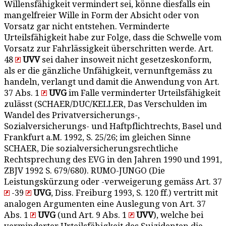
Willensfähigkeit vermindert sei, könne diesfalls ein
mangelfreier Wille in Form der Absicht oder von
Vorsatz gar nicht entstehen. Verminderte
Urteilsfähigkeit habe zur Folge, dass die Schwelle vom
Vorsatz zur Fahrlässigkeit überschritten werde. Art.
48
UVV
sei daher insoweit nicht gesetzeskonform,
als er die gänzliche Unfähigkeit, vernunftgemäss zu
handeln, verlangt und damit die Anwendung von Art.
37 Abs. 1
UVG
im Falle verminderter Urteilsfähigkeit
zulässt (SCHAER/DUC/KELLER, Das Verschulden im
Wandel des Privatversicherungs-,
Sozialversicherungs- und Haftpflichtrechts, Basel und
Frankfurt a.M. 1992, S. 25/26; im gleichen Sinne
SCHAER, Die sozialversicherungsrechtliche
Rechtsprechung des EVG in den Jahren 1990 und 1991,
ZBJV 1992 S. 679/680). RUMO-JUNGO (Die
Leistungskürzung oder -verweigerung gemäss Art. 37
-39
UVG
, Diss. Freiburg 1993, S. 120 ff.) vertritt mit
analogen Argumenten eine Auslegung von Art. 37
Abs. 1
UVG
(und Art. 9 Abs. 1
UVV
), welche bei