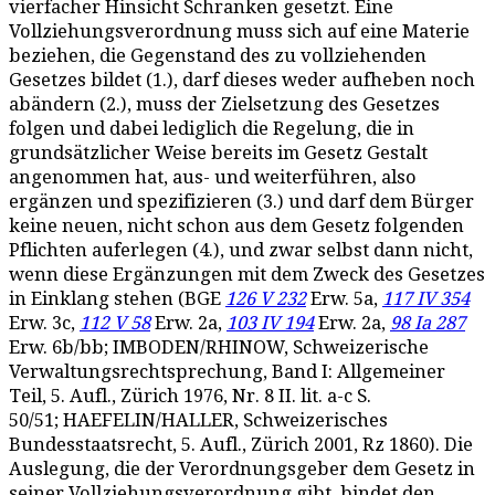
vierfacher Hinsicht Schranken gesetzt. Eine
Vollziehungsverordnung muss sich auf eine Materie
beziehen, die Gegenstand des zu vollziehenden
Gesetzes bildet (1.), darf dieses weder aufheben noch
abändern (2.), muss der Zielsetzung des Gesetzes
folgen und dabei lediglich die Regelung, die in
grundsätzlicher Weise bereits im Gesetz Gestalt
angenommen hat, aus- und weiterführen, also
ergänzen und spezifizieren (3.) und darf dem Bürger
keine neuen, nicht schon aus dem Gesetz folgenden
Pflichten auferlegen (4.), und zwar selbst dann nicht,
wenn diese Ergänzungen mit dem Zweck des Gesetzes
in Einklang stehen (BGE
126 V 232
Erw. 5a,
117 IV 354
Erw. 3c,
112 V 58
Erw. 2a,
103 IV 194
Erw. 2a,
98 Ia 287
Erw. 6b/bb; IMBODEN/RHINOW, Schweizerische
Verwaltungsrechtsprechung, Band I: Allgemeiner
Teil, 5. Aufl., Zürich 1976, Nr. 8 II. lit. a-c S.
50/51; HAEFELIN/HALLER, Schweizerisches
Bundesstaatsrecht, 5. Aufl., Zürich 2001, Rz 1860). Die
Auslegung, die der Verordnungsgeber dem Gesetz in
seiner Vollziehungsverordnung gibt, bindet den