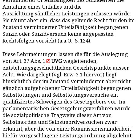
verminderter Urteilsfähigkeit des Suizidenten die
Annahme eines Unfalles und die
Ausrichtung sämtlicher Leistungen zulassen würde.
Sie räumt aber ein, dass das geltende Recht für den im
Zustand verminderter Urteilsfähigkeit begangenen
Suizid oder Suizidversuch keine angepassten
Rechtsfolgen vorsieht (a.a.O., S. 124).
Diese Lehrmeinungen lassen die für die Auslegung
von Art. 37 Abs. 1
UVG
wegleitenden,
entstehungsgeschichtlichen Gesichtspunkte ausser
Acht. Wie dargelegt (vgl. Erw. 3.1 hiervor) liegt
hinsichtlich der im Zustand verminderter aber nicht
gänzlich aufgehobener Urteilsfähigkeit begangenen
Selbsttötungen und Selbsttötungsversuche ein
qualifiziertes Schweigen des Gesetzgebers vor. Im
parlamentarischen Gesetzgebungsverfahren wurde
die sozialpolitische Tragweite dieser Art von
Selbstmorden und Selbstmordversuchen zwar
erkannt, aber die von einer Kommissionsminderheit
hiefür vorgeschlagene Leistungsordnung abgelehnt.