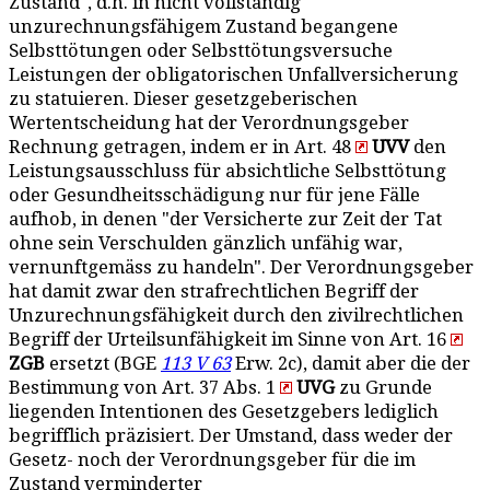
Zustand", d.h. in nicht vollständig
unzurechnungsfähigem Zustand begangene
Selbsttötungen oder Selbsttötungsversuche
Leistungen der obligatorischen Unfallversicherung
zu statuieren. Dieser gesetzgeberischen
Wertentscheidung hat der Verordnungsgeber
Rechnung getragen, indem er in Art. 48
UVV
den
Leistungsausschluss für absichtliche Selbsttötung
oder Gesundheitsschädigung nur für jene Fälle
aufhob, in denen "der Versicherte zur Zeit der Tat
ohne sein Verschulden gänzlich unfähig war,
vernunftgemäss zu handeln". Der Verordnungsgeber
hat damit zwar den strafrechtlichen Begriff der
Unzurechnungsfähigkeit durch den zivilrechtlichen
Begriff der Urteilsunfähigkeit im Sinne von Art. 16
ZGB
ersetzt (BGE
113 V 63
Erw. 2c), damit aber die der
Bestimmung von Art. 37 Abs. 1
UVG
zu Grunde
liegenden Intentionen des Gesetzgebers lediglich
begrifflich präzisiert. Der Umstand, dass weder der
Gesetz- noch der Verordnungsgeber für die im
Zustand verminderter