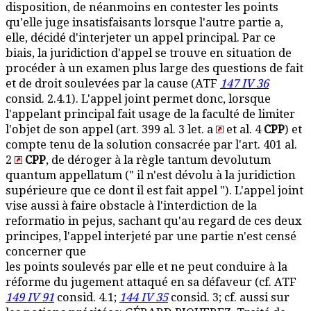
disposition, de néanmoins en contester les points
qu'elle juge insatisfaisants lorsque l'autre partie a,
elle, décidé d'interjeter un appel principal. Par ce
biais, la juridiction d'appel se trouve en situation de
procéder à un examen plus large des questions de fait
et de droit soulevées par la cause (ATF
147 IV 36
consid. 2.4.1). L'appel joint permet donc, lorsque
l'appelant principal fait usage de la faculté de limiter
l'objet de son appel (art. 399 al. 3 let. a
et al. 4
CPP
) et
compte tenu de la solution consacrée par l'art. 401 al.
2
CPP
, de déroger à la règle tantum devolutum
quantum appellatum (" il n'est dévolu à la juridiction
supérieure que ce dont il est fait appel "). L'appel joint
vise aussi à faire obstacle à l'interdiction de la
reformatio in pejus, sachant qu'au regard de ces deux
principes, l'appel interjeté par une partie n'est censé
concerner que
les points soulevés par elle et ne peut conduire à la
réforme du jugement attaqué en sa défaveur (cf. ATF
149 IV 91
consid. 4.1;
144 IV 35
consid. 3; cf. aussi sur