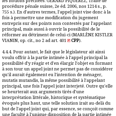
les notions précitées: GÉRARD PIQUEREZ, Traité de
procédure pénale suisse, 2e éd. 2006, nos 1214 s., p.
755 s.). En d'autres termes, l'appel joint vise donc à la
fois à permettre une modification du jugement
entrepris sur des points non contestés par l'appelant
principal, mais aussi à ouvrir la possibilité de le
réformer au détriment de celui-ci (MARLÈNE KISTLER
VIANIN, op. cit., no 2 ad art. 401
CPP
).
4.4.4. Pour autant, le fait que le législateur ait ainsi
voulu offrir à la partie intimée à l'appel principal la
possibilité d'y réagir et d'en élargir l'objet en formant
à son tour un appel joint ne permet pas de considérer
qu'il aurait également eu l'intention de ménager,
mutatis mutandis, la même possibilité à l'appelant
principal, une fois l'appel joint interjeté. Outre qu'elle
se heurterait aux arguments tirés d'une
interprétation littérale, historique et systématique
évoqués plus haut, une telle solution irait au-delà du
but de l'appel joint qui, par essence, se conçoit comme
une faculté à l'unique disposition de la partie intimée