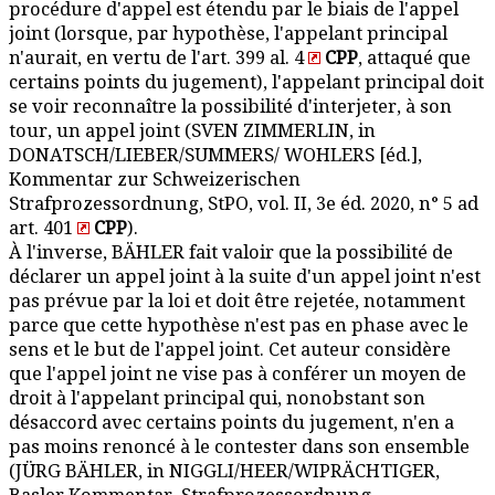
procédure d'appel est étendu par le biais de l'appel
joint (lorsque, par hypothèse, l'appelant principal
n'aurait, en vertu de l'art. 399 al. 4
CPP
, attaqué que
certains points du jugement), l'appelant principal doit
se voir reconnaître la possibilité d'interjeter, à son
tour, un appel joint (SVEN ZIMMERLIN, in
DONATSCH/LIEBER/SUMMERS/ WOHLERS [éd.],
Kommentar zur Schweizerischen
Strafprozessordnung, StPO, vol. II, 3e éd. 2020, n° 5 ad
art. 401
CPP
).
À l'inverse, BÄHLER fait valoir que la possibilité de
déclarer un appel joint à la suite d'un appel joint n'est
pas prévue par la loi et doit être rejetée, notamment
parce que cette hypothèse n'est pas en phase avec le
sens et le but de l'appel joint. Cet auteur considère
que l'appel joint ne vise pas à conférer un moyen de
droit à l'appelant principal qui, nonobstant son
désaccord avec certains points du jugement, n'en a
pas moins renoncé à le contester dans son ensemble
(JÜRG BÄHLER, in NIGGLI/HEER/WIPRÄCHTIGER,