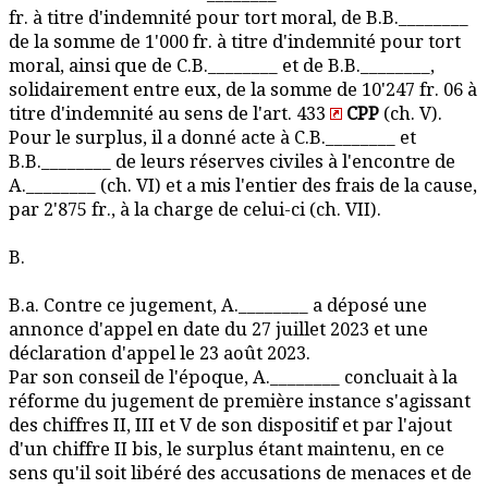
fr. à titre d'indemnité pour tort moral, de B.B.________
de la somme de 1'000 fr. à titre d'indemnité pour tort
moral, ainsi que de C.B.________ et de B.B.________,
solidairement entre eux, de la somme de 10'247 fr. 06 à
titre d'indemnité au sens de l'art. 433
CPP
(ch. V).
Pour le surplus, il a donné acte à C.B.________ et
B.B.________ de leurs réserves civiles à l'encontre de
A.________ (ch. VI) et a mis l'entier des frais de la cause,
par 2'875 fr., à la charge de celui-ci (ch. VII).
B.
B.a. Contre ce jugement, A.________ a déposé une
annonce d'appel en date du 27 juillet 2023 et une
déclaration d'appel le 23 août 2023.
Par son conseil de l'époque, A.________ concluait à la
réforme du jugement de première instance s'agissant
des chiffres II, III et V de son dispositif et par l'ajout
d'un chiffre II bis, le surplus étant maintenu, en ce
sens qu'il soit libéré des accusations de menaces et de