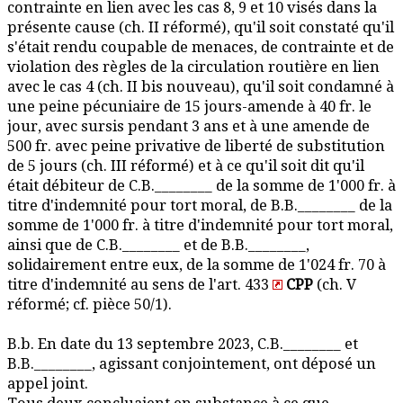
contrainte en lien avec les cas 8, 9 et 10 visés dans la
présente cause (ch. II réformé), qu'il soit constaté qu'il
s'était rendu coupable de menaces, de contrainte et de
violation des règles de la circulation routière en lien
avec le cas 4 (ch. II bis nouveau), qu'il soit condamné à
une peine pécuniaire de 15 jours-amende à 40 fr. le
jour, avec sursis pendant 3 ans et à une amende de
500 fr. avec peine privative de liberté de substitution
de 5 jours (ch. III réformé) et à ce qu'il soit dit qu'il
était débiteur de C.B.________ de la somme de 1'000 fr. à
titre d'indemnité pour tort moral, de B.B.________ de la
somme de 1'000 fr. à titre d'indemnité pour tort moral,
ainsi que de C.B.________ et de B.B.________,
solidairement entre eux, de la somme de 1'024 fr. 70 à
titre d'indemnité au sens de l'art. 433
CPP
(ch. V
réformé; cf. pièce 50/1).
B.b. En date du 13 septembre 2023, C.B.________ et
B.B.________, agissant conjointement, ont déposé un
appel joint.