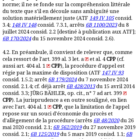
norme; il ne se fonde sur la compréhension littérale
du texte que s'il en découle sans ambiguïté une
solution matériellement juste (ATF
149 IV 105
consid.
3.4;
148 IV 148
consid. 7.3.1, arrêts
6B 1100/2023
du 8
juillet 2024 consid. 2.2 [destiné à publication aux ATF];
6B 170/2024
du 15 novembre 2024 consid. 2.6).
4.2. En préambule, il convient de relever que, comme
cela ressort de l'art. 399 al. 3 let. a
et al. 4
CPP
(cf.
aussi art. 404 al. 1
CPP
), la procédure d'appel est
régie par la maxime de disposition (ATF
147 IV 93
consid. 1.5.2; arrêt
6B 179/2024
du 7 novembre 2024
consid. 2.1.4; cf. déjà arrêt
6B 428/2013
du 15 avril 2014
consid. 3.3; JÜRG BÄHLER, op. cit., n° 7 ad art. 399
CPP
). La jurisprudence a en outre souligné, en lien
avec l'art. 404 al. 1
CPP
, que la limitation de l'appel
repose sur un souci d'économie du procès et
d'allègement de la procédure (arrêts
6B 48/2020
du 26
mai 2020 consid. 2.1;
6B 562/2019
du 27 novembre 2019
consid. 2.1;
6B 125/2019
du 5 mars 2019 conisd. 1.1;
6B