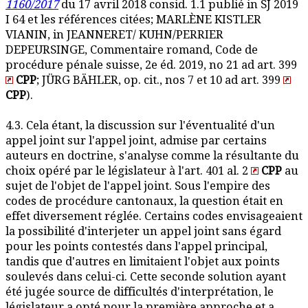
1160/2017
du 17 avril 2018 consid. 1.1 publié in SJ 2019
I 64 et les références citées; MARLÈNE KISTLER
VIANIN, in JEANNERET/ KUHN/PERRIER
DEPEURSINGE, Commentaire romand, Code de
procédure pénale suisse, 2e éd. 2019, no 21 ad art. 399
CPP
; JÜRG BÄHLER, op. cit., nos 7 et 10 ad art. 399
CPP
).
4.3. Cela étant, la discussion sur l'éventualité d'un
appel joint sur l'appel joint, admise par certains
auteurs en doctrine, s'analyse comme la résultante du
choix opéré par le législateur à l'art. 401 al. 2
CPP
au
sujet de l'objet de l'appel joint. Sous l'empire des
codes de procédure cantonaux, la question était en
effet diversement réglée. Certains codes envisageaient
la possibilité d'interjeter un appel joint sans égard
pour les points contestés dans l'appel principal,
tandis que d'autres en limitaient l'objet aux points
soulevés dans celui-ci. Cette seconde solution ayant
été jugée source de difficultés d'interprétation, le
législateur a opté pour la première approche et a