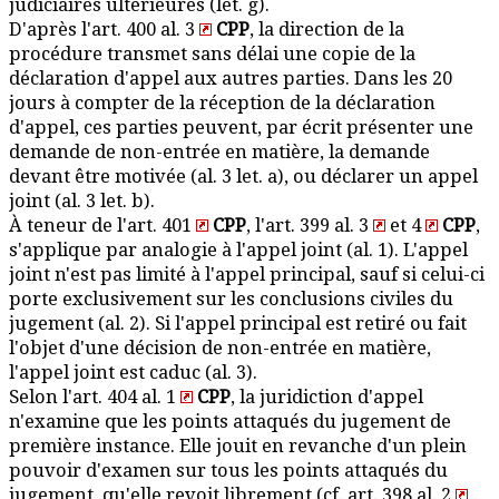
judiciaires ultérieures (let. g).
D'après l'art. 400 al. 3
CPP
, la direction de la
procédure transmet sans délai une copie de la
déclaration d'appel aux autres parties. Dans les 20
jours à compter de la réception de la déclaration
d'appel, ces parties peuvent, par écrit présenter une
demande de non-entrée en matière, la demande
devant être motivée (al. 3 let. a), ou déclarer un appel
joint (al. 3 let. b).
À teneur de l'art. 401
CPP
, l'art. 399 al. 3
et 4
CPP
,
s'applique par analogie à l'appel joint (al. 1). L'appel
joint n'est pas limité à l'appel principal, sauf si celui-ci
porte exclusivement sur les conclusions civiles du
jugement (al. 2). Si l'appel principal est retiré ou fait
l'objet d'une décision de non-entrée en matière,
l'appel joint est caduc (al. 3).
Selon l'art. 404 al. 1
CPP
, la juridiction d'appel
n'examine que les points attaqués du jugement de
première instance. Elle jouit en revanche d'un plein
pouvoir d'examen sur tous les points attaqués du
jugement, qu'elle revoit librement (cf. art. 398 al. 2