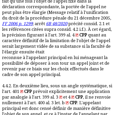
fait qu'une fois l'objet de l'appel fixé dans la
déclaration correspondante, la portée de l'appel ne
peut plus être élargie (Message relatif à l'unification
du droit de la procédure pénale du 21 décembre 2005,
FF 2006 p. 1299
; arrêt
6B 48/2020
précité consid. 2.1 et
les références citées supra consid. 4.2 i.f.). À cet égard,
la précision figurant à l'art. 399 al. 4
CPP
quant au
caractère définitif de la limitation de l'objet de l'appel
serait largement vidée de sa substance si la faculté de
l'élargir ensuite était
reconnue à l'appelant principal en lui ménageant la
possibilité de déposer à son tour un appel joint et de
revenir par ce biais sur les choix effectués dans le
cadre de son appel principal.
4.4.2. En deuxième lieu, sous un angle systématique, si
l'art. 401
CPP
prévoit explicitement une application
par analogie à l'art. 399 al. 3
et 4
CPP
, il ne renvoie
nullement à l'art. 400 al. 3 let. b
CPP
. L'appelant
principal est donc censé définir de manière définitive
l'objet de son appel, et ce à l'instar de l'appelant par