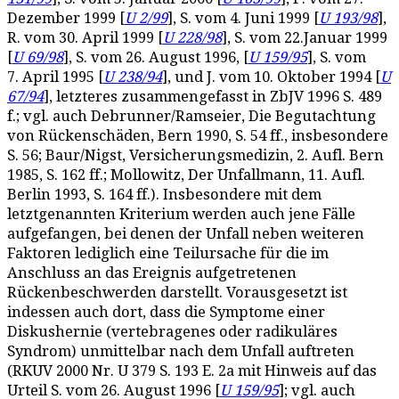
Dezember 1999 [
U 2/99
], S. vom 4. Juni 1999 [
U 193/98
],
R. vom 30. April 1999 [
U 228/98
], S. vom 22.Januar 1999
[
U 69/98
], S. vom 26. August 1996, [
U 159/95
], S. vom
7. April 1995 [
U 238/94
], und J. vom 10. Oktober 1994 [
U
67/94
], letzteres zusammengefasst in ZbJV 1996 S. 489
f.; vgl. auch Debrunner/Ramseier, Die Begutachtung
von Rückenschäden, Bern 1990, S. 54 ff., insbesondere
S. 56; Baur/Nigst, Versicherungsmedizin, 2. Aufl. Bern
1985, S. 162 ff.; Mollowitz, Der Unfallmann, 11. Aufl.
Berlin 1993, S. 164 ff.). Insbesondere mit dem
letztgenannten Kriterium werden auch jene Fälle
aufgefangen, bei denen der Unfall neben weiteren
Faktoren lediglich eine Teilursache für die im
Anschluss an das Ereignis aufgetretenen
Rückenbeschwerden darstellt. Vorausgesetzt ist
indessen auch dort, dass die Symptome einer
Diskushernie (vertebragenes oder radikuläres
Syndrom) unmittelbar nach dem Unfall auftreten
(RKUV 2000 Nr. U 379 S. 193 E. 2a mit Hinweis auf das
Urteil S. vom 26. August 1996 [
U 159/95
]; vgl. auch