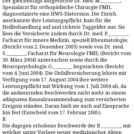
Der gleichentags aufgesuchte Dr. med. M.________,
Spezialarzt für orthopädische Chirurgie FMH,
diagnostizierte eine HWS-Distorsion. Die Zürich
anerkannte ihre Leistungspflicht, kam für die
Heilbehandlung auf und richtete Taggelder aus. Sie
liess die Versicherte zudem durch Dr. med. P.________,
Facharzt für innere Medizin, speziell Rheumatologie,
(Bericht vom 2. Dezember 2003) sowie von Dr. med.
S.________, Facharzt für Neurologie FMH, (Bericht vom
30. März 2004) untersuchen sowie durch die
Neuropsychologin O.________ begutachten (Bericht
vom 4. Juni 2004). Die Unfallversicherung lehnte mit
Verfügung vom 17. August 2004 ihre weitere
Leistungspflicht mit Wirkung vom 1. Juli 2004 ab, da
die andauernden Beschwerden nicht mehr in einem
adäquaten Kausalzusammenhang zum versicherten
Ereignis ständen. Daran hielt sie auch auf Einsprache
hin fest (Entscheid vom 17. Februar 2005).
B.
Die dagegen erhobene Beschwerde der B.________, mit
welcher unter Vorlage neuer medizinischer Akten