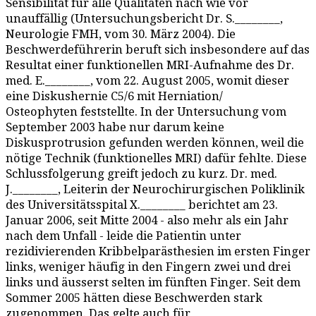
Sensibilität für alle Qualitäten nach wie vor
unauffällig (Untersuchungsbericht Dr. S.________,
Neurologie FMH, vom 30. März 2004). Die
Beschwerdeführerin beruft sich insbesondere auf das
Resultat einer funktionellen MRI-Aufnahme des Dr.
med. E.________, vom 22. August 2005, womit dieser
eine Diskushernie C5/6 mit Herniation/
Osteophyten feststellte. In der Untersuchung vom
September 2003 habe nur darum keine
Diskusprotrusion gefunden werden können, weil die
nötige Technik (funktionelles MRI) dafür fehlte. Diese
Schlussfolgerung greift jedoch zu kurz. Dr. med.
J.________, Leiterin der Neurochirurgischen Poliklinik
des Universitätsspital X.________ berichtet am 23.
Januar 2006, seit Mitte 2004 - also mehr als ein Jahr
nach dem Unfall - leide die Patientin unter
rezidivierenden Kribbelparästhesien im ersten Finger
links, weniger häufig in den Fingern zwei und drei
links und äusserst selten im fünften Finger. Seit dem
Sommer 2005 hätten diese Beschwerden stark
zugenommen. Das gelte auch für