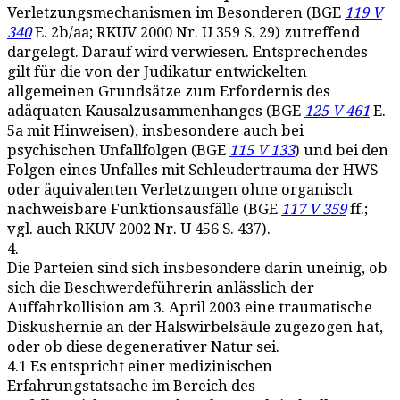
Verletzungsmechanismen im Besonderen (BGE
119 V
340
E. 2b/aa; RKUV 2000 Nr. U 359 S. 29) zutreffend
dargelegt. Darauf wird verwiesen. Entsprechendes
gilt für die von der Judikatur entwickelten
allgemeinen Grundsätze zum Erfordernis des
adäquaten Kausalzusammenhanges (BGE
125 V 461
E.
5a mit Hinweisen), insbesondere auch bei
psychischen Unfallfolgen (BGE
115 V 133
) und bei den
Folgen eines Unfalles mit Schleudertrauma der HWS
oder äquivalenten Verletzungen ohne organisch
nachweisbare Funktionsausfälle (BGE
117 V 359
ff.;
vgl. auch RKUV 2002 Nr. U 456 S. 437).
4.
Die Parteien sind sich insbesondere darin uneinig, ob
sich die Beschwerdeführerin anlässlich der
Auffahrkollision am 3. April 2003 eine traumatische
Diskushernie an der Halswirbelsäule zugezogen hat,
oder ob diese degenerativer Natur sei.
4.1 Es entspricht einer medizinischen
Erfahrungstatsache im Bereich des