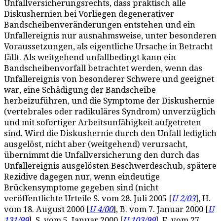
Unfallversicherungsrechts, dass praktisch alle
Diskushernien bei Vorliegen degenerativer
Bandscheibenveränderungen entstehen und ein
Unfallereignis nur ausnahmsweise, unter besonderen
Voraussetzungen, als eigentliche Ursache in Betracht
fällt. Als weitgehend unfallbedingt kann ein
Bandscheibenvorfall betrachtet werden, wenn das
Unfallereignis von besonderer Schwere und geeignet
war, eine Schädigung der Bandscheibe
herbeizuführen, und die Symptome der Diskushernie
(vertebrales oder radikuläres Syndrom) unverzüglich
und mit sofortiger Arbeitsunfähigkeit aufgetreten
sind. Wird die Diskushernie durch den Unfall lediglich
ausgelöst, nicht aber (weitgehend) verursacht,
übernimmt die Unfallversicherung den durch das
Unfallereignis ausgelösten Beschwerdeschub, spätere
Rezidive dagegen nur, wenn eindeutige
Brückensymptome gegeben sind (nicht
veröffentlichte Urteile S. vom 28. Juli 2005 [
U 2/03
], H.
vom 18. August 2000 [
U 4/00
], B. vom 7. Januar 2000 [
U
131/99
], S. vom 5. Januar 2000 [
U 103/99
], F. vom 27.