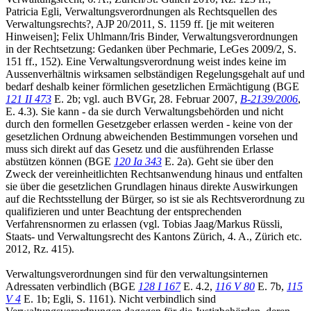
Patricia Egli, Verwaltungsverordnungen als Rechtsquellen des
Verwaltungsrechts?, AJP 20/2011, S. 1159 ff. [je mit weiteren
Hinweisen]; Felix Uhlmann/Iris Binder, Verwaltungsverordnungen
in der Rechtsetzung: Gedanken über Pechmarie, LeGes 2009/2, S.
151 ff., 152). Eine Verwaltungsverordnung weist indes keine im
Aussenverhältnis wirksamen selbständigen Regelungsgehalt auf und
bedarf deshalb keiner förmlichen gesetzlichen Ermächtigung (BGE
121 II 473
E. 2b; vgl. auch BVGr, 28. Februar 2007,
B-2139/2006
,
E. 4.3). Sie kann - da sie durch Verwaltungsbehörden und nicht
durch den formellen Gesetzgeber erlassen werden - keine von der
gesetzlichen Ordnung abweichenden Bestimmungen vorsehen und
muss sich direkt auf das Gesetz und die ausführenden Erlasse
abstützen können (BGE
120 Ia 343
E. 2a). Geht sie über den
Zweck der vereinheitlichten Rechtsanwendung hinaus und entfalten
sie über die gesetzlichen Grundlagen hinaus direkte Auswirkungen
auf die Rechtsstellung der Bürger, so ist sie als Rechtsverordnung zu
qualifizieren und unter Beachtung der entsprechenden
Verfahrensnormen zu erlassen (vgl. Tobias Jaag/Markus Rüssli,
Staats- und Verwaltungsrecht des Kantons Zürich, 4. A., Zürich etc.
2012, Rz. 415).
Verwaltungsverordnungen sind für den verwaltungsinternen
Adressaten verbindlich (BGE
128 I 167
E. 4.2,
116 V 80
E. 7b,
115
V 4
E. 1b; Egli, S. 1161). Nicht verbindlich sind