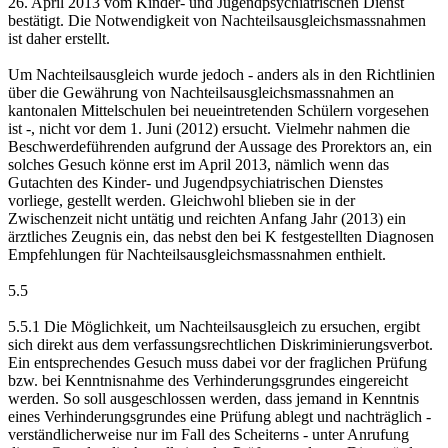
26. April 2013 vom Kinder- und Jugendpsychiatrischen Dienst
bestätigt. Die Notwendigkeit von Nachteilsausgleichsmassnahmen
ist daher erstellt.
Um Nachteilsausgleich wurde jedoch - anders als in den Richtlinien
über die Gewährung von Nachteilsausgleichsmassnahmen an
kantonalen Mittelschulen bei neueintretenden Schülern vorgesehen
ist -, nicht vor dem 1. Juni (2012) ersucht. Vielmehr nahmen die
Beschwerdeführenden aufgrund der Aussage des Prorektors an, ein
solches Gesuch könne erst im April 2013, nämlich wenn das
Gutachten des Kinder- und Jugendpsychiatrischen Dienstes
vorliege, gestellt werden. Gleichwohl blieben sie in der
Zwischenzeit nicht untätig und reichten Anfang Jahr (2013) ein
ärztliches Zeugnis ein, das nebst den bei K festgestellten Diagnosen
Empfehlungen für Nachteilsausgleichsmassnahmen enthielt.
5.5
5.5.1 Die Möglichkeit, um Nachteilsausgleich zu ersuchen, ergibt
sich direkt aus dem verfassungsrechtlichen Diskriminierungsverbot.
Ein entsprechendes Gesuch muss dabei vor der fraglichen Prüfung
bzw. bei Kenntnisnahme des Verhinderungsgrundes eingereicht
werden. So soll ausgeschlossen werden, dass jemand in Kenntnis
eines Verhinderungsgrundes eine Prüfung ablegt und nachträglich -
verständlicherweise nur im Fall des Scheiterns - unter Anrufung