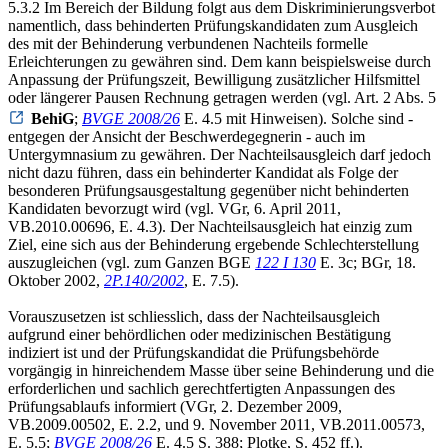
5.3.2 Im Bereich der Bildung folgt aus dem Diskriminierungsverbot
namentlich, dass behinderten Prüfungskandidaten zum Ausgleich
des mit der Behinderung verbundenen Nachteils formelle
Erleichterungen zu gewähren sind. Dem kann beispielsweise durch
Anpassung der Prüfungszeit, Bewilligung zusätzlicher Hilfsmittel
oder längerer Pausen Rechnung getragen werden (vgl. Art. 2 Abs. 5
BehiG
;
BVGE 2008/26
E. 4.5 mit Hinweisen). Solche sind -
entgegen der Ansicht der Beschwerdegegnerin - auch im
Untergymnasium zu gewähren. Der Nachteilsausgleich darf jedoch
nicht dazu führen, dass ein behinderter Kandidat als Folge der
besonderen Prüfungsausgestaltung gegenüber nicht behinderten
Kandidaten bevorzugt wird (vgl. VGr, 6. April 2011,
VB.2010.00696, E. 4.3). Der Nachteilsausgleich hat einzig zum
Ziel, eine sich aus der Behinderung ergebende Schlechterstellung
auszugleichen (vgl. zum Ganzen BGE
122 I 130
E. 3c; BGr, 18.
Oktober 2002,
2P.140/2002
, E. 7.5).
Vorauszusetzen ist schliesslich, dass der Nachteilsausgleich
aufgrund einer behördlichen oder medizinischen Bestätigung
indiziert ist und der Prüfungskandidat die Prüfungsbehörde
vorgängig in hinreichendem Masse über seine Behinderung und die
erforderlichen und sachlich gerechtfertigten Anpassungen des
Prüfungsablaufs informiert (VGr, 2. Dezember 2009,
VB.2009.00502, E. 2.2, und 9. November 2011, VB.2011.00573,
E. 5.5;
BVGE 2008/26
E. 4.5 S. 388; Plotke, S. 452 ff.).