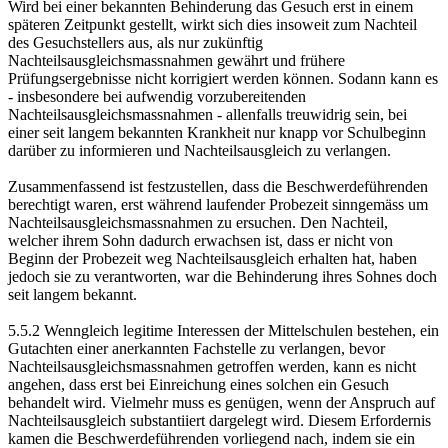
Wird bei einer bekannten Behinderung das Gesuch erst in einem
späteren Zeitpunkt gestellt, wirkt sich dies insoweit zum Nachteil
des Gesuchstellers aus, als nur zukünftig
Nachteilsausgleichsmassnahmen gewährt und frühere
Prüfungsergebnisse nicht korrigiert werden können. Sodann kann es
- insbesondere bei aufwendig vorzubereitenden
Nachteilsausgleichsmassnahmen - allenfalls treuwidrig sein, bei
einer seit langem bekannten Krankheit nur knapp vor Schulbeginn
darüber zu informieren und Nachteilsausgleich zu verlangen.
Zusammenfassend ist festzustellen, dass die Beschwerdeführenden
berechtigt waren, erst während laufender Probezeit sinngemäss um
Nachteilsausgleichsmassnahmen zu ersuchen. Den Nachteil,
welcher ihrem Sohn dadurch erwachsen ist, dass er nicht von
Beginn der Probezeit weg Nachteilsausgleich erhalten hat, haben
jedoch sie zu verantworten, war die Behinderung ihres Sohnes doch
seit langem bekannt.
5.5.2 Wenngleich legitime Interessen der Mittelschulen bestehen, ein
Gutachten einer anerkannten Fachstelle zu verlangen, bevor
Nachteilsausgleichsmassnahmen getroffen werden, kann es nicht
angehen, dass erst bei Einreichung eines solchen ein Gesuch
behandelt wird. Vielmehr muss es genügen, wenn der Anspruch auf
Nachteilsausgleich substantiiert dargelegt wird. Diesem Erfordernis
kamen die Beschwerdeführenden vorliegend nach, indem sie ein