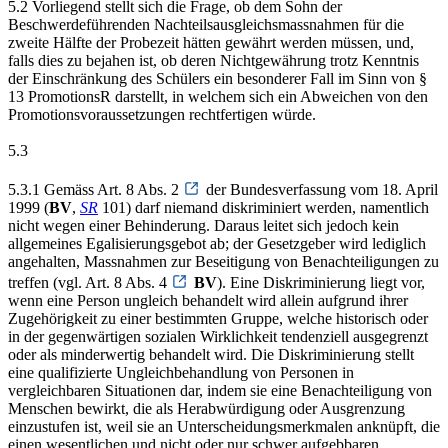
5.2 Vorliegend stellt sich die Frage, ob dem Sohn der
Beschwerdeführenden Nachteilsausgleichsmassnahmen für die
zweite Hälfte der Probezeit hätten gewährt werden müssen, und,
falls dies zu bejahen ist, ob deren Nichtgewährung trotz Kenntnis
der Einschränkung des Schülers ein besonderer Fall im Sinn von §
13 PromotionsR darstellt, in welchem sich ein Abweichen von den
Promotionsvoraussetzungen rechtfertigen würde.
5.3
5.3.1 Gemäss Art. 8 Abs. 2
der Bundesverfassung vom 18. April
1999 (
BV
,
SR
101) darf niemand diskriminiert werden, namentlich
nicht wegen einer Behinderung. Daraus leitet sich jedoch kein
allgemeines Egalisierungsgebot ab; der Gesetzgeber wird lediglich
angehalten, Massnahmen zur Beseitigung von Benachteiligungen zu
treffen (vgl. Art. 8 Abs. 4
BV
). Eine Diskriminierung liegt vor,
wenn eine Person ungleich behandelt wird allein aufgrund ihrer
Zugehörigkeit zu einer bestimmten Gruppe, welche historisch oder
in der gegenwärtigen sozialen Wirklichkeit tendenziell ausgegrenzt
oder als minderwertig behandelt wird. Die Diskriminierung stellt
eine qualifizierte Ungleichbehandlung von Personen in
vergleichbaren Situationen dar, indem sie eine Benachteiligung von
Menschen bewirkt, die als Herabwürdigung oder Ausgrenzung
einzustufen ist, weil sie an Unterscheidungsmerkmalen anknüpft, die
einen wesentlichen und nicht oder nur schwer aufgebbaren