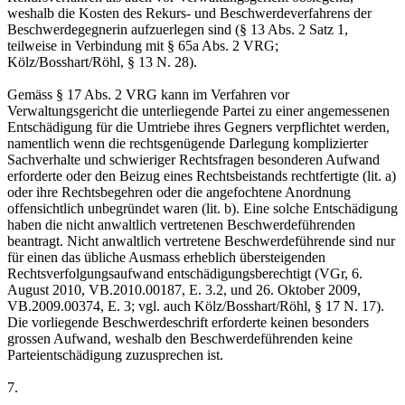
weshalb die Kosten des Rekurs- und Beschwerdeverfahrens der
Beschwerdegegnerin aufzuerlegen sind (§ 13 Abs. 2 Satz 1,
teilweise in Verbindung mit § 65a Abs. 2 VRG;
Kölz/Bosshart/Röhl, § 13 N. 28).
Gemäss § 17 Abs. 2 VRG kann im Verfahren vor
Verwaltungsgericht die unterliegende Partei zu einer angemessenen
Entschädigung für die Umtriebe ihres Gegners verpflichtet werden,
namentlich wenn die rechtsgenügende Darlegung komplizierter
Sachverhalte und schwieriger Rechtsfragen besonderen Aufwand
erforderte oder den Beizug eines Rechtsbeistands rechtfertigte (lit. a)
oder ihre Rechtsbegehren oder die angefochtene Anordnung
offensichtlich unbegründet waren (lit. b). Eine solche Entschädigung
haben die nicht anwaltlich vertretenen Beschwerdeführenden
beantragt. Nicht anwaltlich vertretene Beschwerdeführende sind nur
für einen das übliche Ausmass erheblich übersteigenden
Rechtsverfolgungsaufwand entschädigungsberechtigt (VGr, 6.
August 2010, VB.2010.00187, E. 3.2, und 26. Oktober 2009,
VB.2009.00374, E. 3; vgl. auch Kölz/Bosshart/Röhl, § 17 N. 17).
Die vorliegende Beschwerdeschrift erforderte keinen besonders
grossen Aufwand, weshalb den Beschwerdeführenden keine
Parteientschädigung zuzusprechen ist.
7.