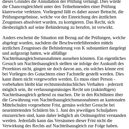
dieses Grundes die Annullation der Prüfung verlangt. Dies würde
die Chancengleichheit unter den Teilnehmenden einer Prüfung
klarerweise verletzen. Vorliegend fällt es daher ausser Betracht, die
Prüfungsergebnisse, welche vor der Einreichung des ärztlichen
Zeugnisses absolviert wurden, zu korrigieren. Das Recht, sich
diesbezüglich auf seine Behinderung zu berufen, ist verwirkt.
Anders erscheint die Situation mit Bezug auf die Prüfungen, welche
abgelegt wurden, nachdem die Beschwerdeführenden mittels
ärztlichen Zeugnisses die Behinderung von K substantiiert dargelegt
und aufgezeigt hatten, wie allfällige
Nachteilsausgleichsmassnahmen aussehen könnten. Ein eigentliches
Gesuch um Nachteilsausgleich stellten sie infolge der Auskunft des
Prorektors nicht, gingen sie doch davon aus, ein solches könne erst
bei Vorliegen des Gutachtens einer Fachstelle gestellt werden. Dies
kann ihnen nicht vorgeworfen werden. Es muss einer Person -
vorbehalten bleibt klar rechtsmissbräuchliches Verhalten - jederzeit
möglich sein, ihr verfassungsmässiges Recht um (zukünftigen)
Nachteilsausgleich geltend zu machen. Die in den Richtlinien über
die Gewährung von Nachteilsausgleichsmassnahmen an kantonalen
Mittelschulen vorgesehene Frist, gemäss welcher Gesuche bei
neueintretenden Schülern bis 1. Juni des jeweiligen Schuljahres
einzureichen sind, kann daher lediglich als Ordnungsfrist verstanden
werden. Jedenfalls kann das Versäumen dieser Frist nicht die
Verwirkung des Rechts auf Nachteilsausgleich zur Folge haben.