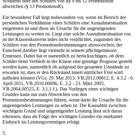
Schülerin oder des Schülers von §§ 9 bis 12 PromotionsR
abweichen (§ 13 PromotionsR).
Ein besonderer Fall liegt insbesondere vor, wenn im Bereich der
persönlichen Verhältnisse eines Schülers eine Ausnahmesituation
eingetreten ist und diese als Ursache für die ungenügenden
Leistungen zu werten ist. Liegt eine solche Ausnahmesituation vor,
ist der Klassenkonvent indes nicht verpflichtet, zugunsten des
Schülers von den Promotionsbestimmungen abzuweichen; der
Entscheid darüber liegt vielmehr in seinem pflichtgemässen
Ermessen. Dabei hat er namentlich zu berücksichtigen, ob dem
Schüler beim Verbleib in der Klasse eine günstige Prognose gestellt
werden kann, namentlich ob aufgrund der gesamten Umstände zu
erwarten ist, dass er den Rückstand innert nützlicher Frist wird
aufholen können (VGr, 29. Mai 2013, VB.2012.00812, E. 4.3.2 - 6.
April 2011, VB.2010.00696, E. 2.2 - 23. März 2005,
VB.2004.00525, E. 3.1.1 f.). Das Vorliegen eines wichtigen
Grundes kann nur zum Abweichen von den
Promotionsbestimmungen führen, wenn darin die Ursache für die
ungenügenden Leistungen zu sehen ist. Die Kausalität zwischen
wichtigem Grund und ungenügender Leistung lässt sich daran
erkennen, dass als Folge des wichtigen Grundes ein markanter
Einbruch im Leistungsvermögen erfolgt.
5.