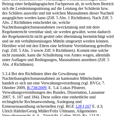
Beizug einer heilpädagogischen Fachperson ab, in welchem Bereich
sich die Lernleistungsstörung auf die Leistung der Schülerin bzw.
des Schülers auswirkt und mit welchen Massnahmen dieser Nachteil
ausgeglichen werden kann (Ziff. 5 Abs. 1 Richtlinien). Nach Ziff. 5
Abs. 2 Richtlinien entscheidet sie, welche
Nachteilsausgleichsmassnahmen zweckmässig und mit dem
Regelunterricht vereinbar sind; sie werden gewährt, wenn dadurch
der Regelunterricht nicht gestört oder übermässig beeinträchtigt wird
und sie mit verhältnismässigen Mitteln umgesetzt werden können.
Hierüber wird mit den Eltern eine befristete Vereinbarung getroffen
(vgl. Ziff. 5 Abs. 3 sowie Ziff. 6 Richtlinien). Kommt eine solche
nicht zustande, kann die Schulleitung von Amtes wegen, allenfalls
unter Auflagen und Bedingungen, Massnahmen anordnen (Ziff. 5
Abs. 4 Richtlinien).
5.3.4 Bei den Richtlinien über die Gewährung von
Nachteilsausgleichsmassnahmen an kantonalen Mittelschulen
handelt es sich um eine Verwaltungsverordnung (vgl. BVGr, 7.
Oktober 2009,
B-738/2009
, E. 5.4; Lukas Pfisterer,
Verwaltungsverordnungen des Bundes, Dissertation, Lausanne
2007, S. 107 und 184). Diese sollen eine einheitliche und
rechtsgleiche Rechtsanwendung, Auslegung und
Ermessensausübung sicherstellen (vgl. BGE
128 I 167
E. 4.3;
Ulrich Häfelin/Georg Müller/Felix Uhlmann, Allgemeines
Verwaltungsrecht, 6. A., Zürich/St. Gallen 2010, Rz. 123 ff.;