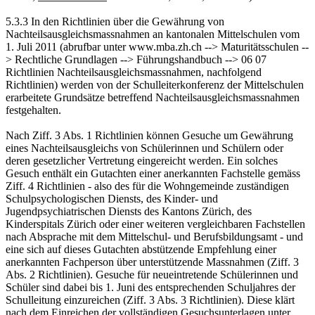
5.3.3 In den Richtlinien über die Gewährung von
Nachteilsausgleichsmassnahmen an kantonalen Mittelschulen vom
1. Juli 2011 (abrufbar unter www.mba.zh.ch --> Maturitätsschulen --
> Rechtliche Grundlagen --> Führungshandbuch --> 06 07
Richtlinien Nachteilsausgleichsmassnahmen, nachfolgend
Richtlinien) werden von der Schulleiterkonferenz der Mittelschulen
erarbeitete Grundsätze betreffend Nachteilsausgleichsmassnahmen
festgehalten.
Nach Ziff. 3 Abs. 1 Richtlinien können Gesuche um Gewährung
eines Nachteilsausgleichs von Schülerinnen und Schülern oder
deren gesetzlicher Vertretung eingereicht werden. Ein solches
Gesuch enthält ein Gutachten einer anerkannten Fachstelle gemäss
Ziff. 4 Richtlinien - also des für die Wohngemeinde zuständigen
Schulpsychologischen Diensts, des Kinder- und
Jugendpsychiatrischen Diensts des Kantons Zürich, des
Kinderspitals Zürich oder einer weiteren vergleichbaren Fachstellen
nach Absprache mit dem Mittelschul- und Berufsbildungsamt - und
eine sich auf dieses Gutachten abstützende Empfehlung einer
anerkannten Fachperson über unterstützende Massnahmen (Ziff. 3
Abs. 2 Richtlinien). Gesuche für neueintretende Schülerinnen und
Schüler sind dabei bis 1. Juni des entsprechenden Schuljahres der
Schulleitung einzureichen (Ziff. 3 Abs. 3 Richtlinien). Diese klärt
nach dem Einreichen der vollständigen Gesuchsunterlagen unter