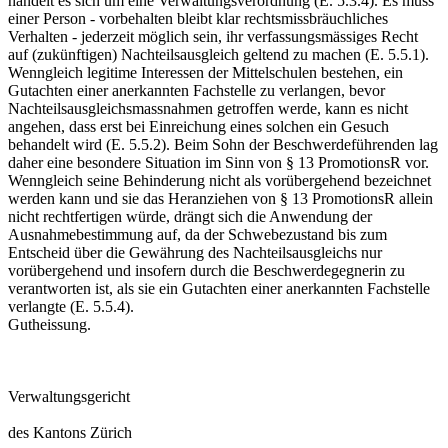
handelt es sich um eine Verwaltungsverordnung (E. 5.3.4). Es muss
einer Person - vorbehalten bleibt klar rechtsmissbräuchliches
Verhalten - jederzeit möglich sein, ihr verfassungsmässiges Recht
auf (zukünftigen) Nachteilsausgleich geltend zu machen (E. 5.5.1).
Wenngleich legitime Interessen der Mittelschulen bestehen, ein
Gutachten einer anerkannten Fachstelle zu verlangen, bevor
Nachteilsausgleichsmassnahmen getroffen werde, kann es nicht
angehen, dass erst bei Einreichung eines solchen ein Gesuch
behandelt wird (E. 5.5.2). Beim Sohn der Beschwerdeführenden lag
daher eine besondere Situation im Sinn von § 13 PromotionsR vor.
Wenngleich seine Behinderung nicht als vorübergehend bezeichnet
werden kann und sie das Heranziehen von § 13 PromotionsR allein
nicht rechtfertigen würde, drängt sich die Anwendung der
Ausnahmebestimmung auf, da der Schwebezustand bis zum
Entscheid über die Gewährung des Nachteilsausgleichs nur
vorübergehend und insofern durch die Beschwerdegegnerin zu
verantworten ist, als sie ein Gutachten einer anerkannten Fachstelle
verlangte (E. 5.5.4).
Gutheissung.
Verwaltungsgericht
des Kantons Zürich