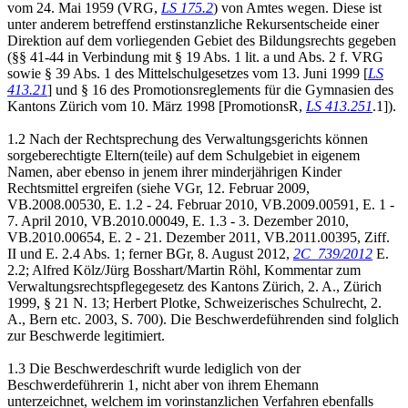
vom 24. Mai 1959 (VRG,
LS 175.2
) von Amtes wegen. Diese ist
unter anderem betreffend erstinstanzliche Rekursentscheide einer
Direktion auf dem vorliegenden Gebiet des Bildungsrechts gegeben
(§§ 41-44 in Verbindung mit § 19 Abs. 1 lit. a und Abs. 2 f. VRG
sowie § 39 Abs. 1 des Mittelschulgesetzes vom 13. Juni 1999 [
LS
413.21
] und § 16 des Promotionsreglements für die Gymnasien des
Kantons Zürich vom 10. März 1998 [PromotionsR,
LS 413.251
.1]).
1.2 Nach der Rechtsprechung des Verwaltungsgerichts können
sorgeberechtigte Eltern(teile) auf dem Schulgebiet in eigenem
Namen, aber ebenso in jenem ihrer minderjährigen Kinder
Rechtsmittel ergreifen (siehe VGr, 12. Februar 2009,
VB.2008.00530, E. 1.2 - 24. Februar 2010, VB.2009.00591, E. 1 -
7. April 2010, VB.2010.00049, E. 1.3 - 3. Dezember 2010,
VB.2010.00654, E. 2 - 21. Dezember 2011, VB.2011.00395, Ziff.
II und E. 2.4 Abs. 1; ferner BGr, 8. August 2012,
2C_739/2012
E.
2.2; Alfred Kölz/Jürg Bosshart/Martin Röhl, Kommentar zum
Verwaltungsrechtspflegegesetz des Kantons Zürich, 2. A., Zürich
1999, § 21 N. 13; Herbert Plotke, Schweizerisches Schulrecht, 2.
A., Bern etc. 2003, S. 700). Die Beschwerdeführenden sind folglich
zur Beschwerde legitimiert.
1.3 Die Beschwerdeschrift wurde lediglich von der
Beschwerdeführerin 1, nicht aber von ihrem Ehemann
unterzeichnet, welchem im vorinstanzlichen Verfahren ebenfalls