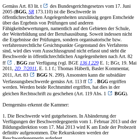
Gemäss Art. 83 lit. t
des Bundesgerichtsgesetzes vom 17. Juni
2005 (
BGG
,
SR
173.110) ist die Beschwerde in
öffentlichrechtlichen Angelegenheiten unzulässig gegen Entscheide
über das Ergebnis von Prüfungen und anderen
Fähigkeitsbewertungen, namentlich auf den Gebieten der Schule,
der Weiterbildung und der Berufsausübung. Soweit indessen nicht
die Ergebnisse der Prüfungen, sondern organisatorische bzw.
verfahrensrechtliche Gesichtspunkte Gegenstand des Verfahrens
sind, wird dies vom Ausschlussgrund nicht erfasst und steht die
Beschwerde in öffentlichrechtlichen Angelegenheiten nach Art. 82
ff
.
BGG
zur Verfügung (vgl. BGE
136 I 229
E. 1; BGr, 19. Mai
2011,
2D_7/2011
, E. 1.1 f.; Thomas Häberli, Basler Kommentar,
2011, Art. 83
BGG
N. 299). Ansonsten kann die subsidiäre
Verfassungsbeschwerde gemäss Art. 113 ff
.
BGG
ergriffen
werden. Werden beide Rechtsmittel ergriffen, hat dies in der
gleichen Rechtsschrift zu geschehen (Art. 119 Abs. 1
BGG
).
Demgemäss erkennt die Kammer:
1. Die Beschwerde wird gutgeheissen. In Abänderung der
Verfügungen der Beschwerdegegnerin vom 1. Februar 2013 und der
Bildungsdirektion vom 17. Mai 2013 wird K am Ende der Probezeit
definitiv aufgenommen. Die Rekurskosten werden der
Beschwerdegegnerin auferlegt.