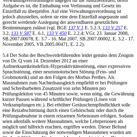
Verwaltungsverordnungen dagegen für die Justizbehörden, deren
Aufgabe es ist, die Einhaltung von Verfassung und Gesetz im
Einzelfall zu überprüfen. Auf eine Verwaltungsverordnung ist
jedoch abzustellen, sofern sie eine dem Einzelfall angepasste und
gerecht werdende Auslegung der anwendbaren gesetzlichen
Bestimmungen zulässt (vgl. BGE
137 V 1
E. 5.2.3,
133 V 257
E.
3.2,
133 V 587
E. 6.1,
133 V 450
E. 2.2.4; VGr, 23. Januar 2008,
SB.2007.00078, E. 3.7 - 16. Mai 2007, SB.2007.00002, E. 3.2 - 17.
November 2005, VB.2005.00471, E. 2.2).
5.4 Der Sohn der Beschwerdeführenden leidet gemäss dem Zeugnis
von Dr. Q vom 14. Dezember 2012 an einer
Aufmerksamkeitsdefizit-/Hyperaktivitätsstörung, einer expressiven
Sprachstörung, einer neuromotorischen Störung (Fein- und
Grobmotorik) und an den Folgen des Morbus Perthes. Als
Massnahmen zum Nachteilsausgleich empfiehlt er bei Prüfungen
und Schreibarbeiten Zusatzzeit von zehn Minuten pro
Prüfungslektion von 45 Minuten sowie, wenn nötig, die Gewährung
kurzer Pausen während schriftlicher Prüfungen (Lösen von
Verkrampfungen etc.). Bei erhöhter Geräuschempfindlichkeit solle
eine Reizabschirmung durch einen Gehörschutz oder durch die
Prüfungsabnahme in einem reizarmen Nebenraum erfolgen. Sodann
seien allenfalls weitere Massnahmen, welche Lehrpersonen als
möglich und hilfreich erachten, ergriffen werden. Dieser Befund
sowie die Einschätzung der notwendigen Massnahmen wurden am