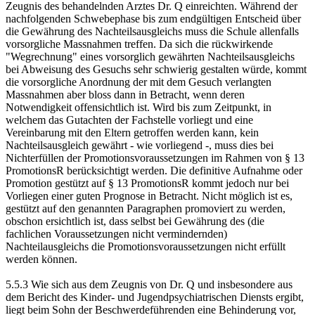
Zeugnis des behandelnden Arztes Dr. Q einreichten. Während der
nachfolgenden Schwebephase bis zum endgültigen Entscheid über
die Gewährung des Nachteilsausgleichs muss die Schule allenfalls
vorsorgliche Massnahmen treffen. Da sich die rückwirkende
"Wegrechnung" eines vorsorglich gewährten Nachteilsausgleichs
bei Abweisung des Gesuchs sehr schwierig gestalten würde, kommt
die vorsorgliche Anordnung der mit dem Gesuch verlangten
Massnahmen aber bloss dann in Betracht, wenn deren
Notwendigkeit offensichtlich ist. Wird bis zum Zeitpunkt, in
welchem das Gutachten der Fachstelle vorliegt und eine
Vereinbarung mit den Eltern getroffen werden kann, kein
Nachteilsausgleich gewährt - wie vorliegend -, muss dies bei
Nichterfüllen der Promotionsvoraussetzungen im Rahmen von § 13
PromotionsR berücksichtigt werden. Die definitive Aufnahme oder
Promotion gestützt auf § 13 PromotionsR kommt jedoch nur bei
Vorliegen einer guten Prognose in Betracht. Nicht möglich ist es,
gestützt auf den genannten Paragraphen promoviert zu werden,
obschon ersichtlich ist, dass selbst bei Gewährung des (die
fachlichen Voraussetzungen nicht vermindernden)
Nachteilausgleichs die Promotionsvoraussetzungen nicht erfüllt
werden können.
5.5.3 Wie sich aus dem Zeugnis von Dr. Q und insbesondere aus
dem Bericht des Kinder- und Jugendpsychiatrischen Diensts ergibt,
liegt beim Sohn der Beschwerdeführenden eine Behinderung vor,