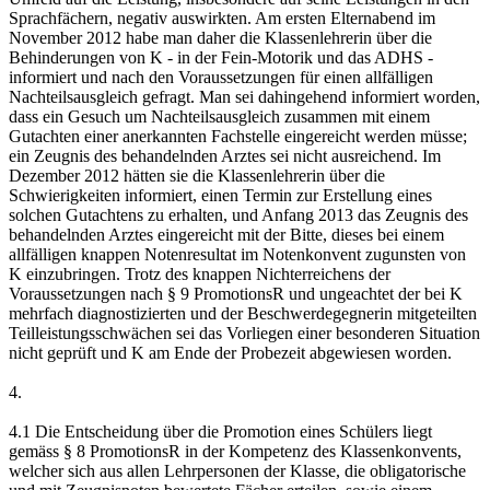
Sprachfächern, negativ auswirkten. Am ersten Elternabend im
November 2012 habe man daher die Klassenlehrerin über die
Behinderungen von K - in der Fein-Motorik und das ADHS -
informiert und nach den Voraussetzungen für einen allfälligen
Nachteilsausgleich gefragt. Man sei dahingehend informiert worden,
dass ein Gesuch um Nachteilsausgleich zusammen mit einem
Gutachten einer anerkannten Fachstelle eingereicht werden müsse;
ein Zeugnis des behandelnden Arztes sei nicht ausreichend. Im
Dezember 2012 hätten sie die Klassenlehrerin über die
Schwierigkeiten informiert, einen Termin zur Erstellung eines
solchen Gutachtens zu erhalten, und Anfang 2013 das Zeugnis des
behandelnden Arztes eingereicht mit der Bitte, dieses bei einem
allfälligen knappen Notenresultat im Notenkonvent zugunsten von
K einzubringen. Trotz des knappen Nichterreichens der
Voraussetzungen nach § 9 PromotionsR und ungeachtet der bei K
mehrfach diagnostizierten und der Beschwerdegegnerin mitgeteilten
Teilleistungsschwächen sei das Vorliegen einer besonderen Situation
nicht geprüft und K am Ende der Probezeit abgewiesen worden.
4.
4.1 Die Entscheidung über die Promotion eines Schülers liegt
gemäss § 8 PromotionsR in der Kompetenz des Klassenkonvents,
welcher sich aus allen Lehrpersonen der Klasse, die obligatorische