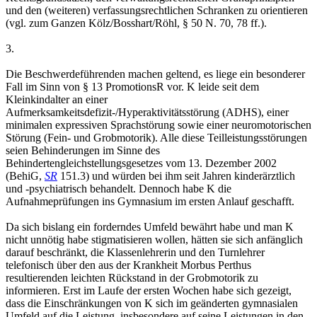
und den (weiteren) verfassungsrechtlichen Schranken zu orientieren
(vgl. zum Ganzen Kölz/Bosshart/Röhl, § 50 N. 70, 78 ff.).
3.
Die Beschwerdeführenden machen geltend, es liege ein besonderer
Fall im Sinn von § 13 PromotionsR vor. K leide seit dem
Kleinkindalter an einer
Aufmerksamkeitsdefizit-/Hyperaktivitätsstörung (ADHS), einer
minimalen expressiven Sprachstörung sowie einer neuromotorischen
Störung (Fein- und Grobmotorik). Alle diese Teilleistungsstörungen
seien Behinderungen im Sinne des
Behindertengleichstellungsgesetzes vom 13. Dezember 2002
(BehiG,
SR
151.3) und würden bei ihm seit Jahren kinderärztlich
und -psychiatrisch behandelt. Dennoch habe K die
Aufnahmeprüfungen ins Gymnasium im ersten Anlauf geschafft.
Da sich bislang ein forderndes Umfeld bewährt habe und man K
nicht unnötig habe stigmatisieren wollen, hätten sie sich anfänglich
darauf beschränkt, die Klassenlehrerin und den Turnlehrer
telefonisch über den aus der Krankheit Morbus Perthus
resultierenden leichten Rückstand in der Grobmotorik zu
informieren. Erst im Laufe der ersten Wochen habe sich gezeigt,
dass die Einschränkungen von K sich im geänderten gymnasialen
Umfeld auf die Leistung, insbesondere auf seine Leistungen in den