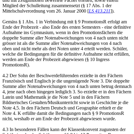
und mit Zeugnisnoten bewertete Fächer erteilen, sowie einem
Mitglied der Schulleitung zusammensetzt (§ 17 Abs. 1 der
Mittelschulverordnung vom 26. Januar 2000 [
LS 413.211
]).
Gemäss § 1 Abs. 1 in Verbindung mit § 9 PromotionsR erfolgt am
Ende der Probezeit - also Ende des ersten Semesters - eine definitive
Aufnahme ins Gymnasium, wenn in den Promotionsfächern die
doppelte Summe aller Notenabweichungen von 4 nach unten nicht
grösser ist als die Summe aller Notenabweichungen von 4 nach
oben und nicht mehr als drei Noten unter 4 erteilt werden. Schüler,
welche die Bedingungen für die definitive Aufnahme nicht erfüllen,
werden am Ende der Probezeit abgewiesen (§ 10 Ingress
PromotionsR).
4.2 Der Sohn der Beschwerdeführenden erzielte in den Fächern
Französisch und Englisch je die ungenügende Note 3. Die doppelte
Summe aller Notenabweichungen von 4 nach unten betrug demnach
4, jene nach oben hingegen lediglich 3. So erzielte er in den Fächern
Latein und Mathematik je die Note 5 und in den Fächern
Bildnerisches Gestalten/Musikunterricht sowie in Geschichte je die
Note 4,5. In den Fächern Deutsch und Geographie erhielt er die
Note 4. K erfüllte damit die Bedingungen nach § 9 PromotionsR
nicht, weshalb er am Ende der Probezeit abgewiesen wurde.
4.3 In besonderen Fällen kann der Klassenkonvent zugunsten der