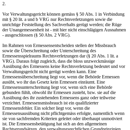
2.
Vor Verwaltungsgericht können gemäss § 50 Abs. 1 in Verbindung
mit § 20 lit. a und b VRG nur Rechtsverletzungen sowie die
unrichtige Feststellung des Sachverhalts gerügt werden; die Rüge
der Unangemessenheit ist - mit hier nicht einschlägigen Ausnahmen
- ausgeschlossen (§ 50 Abs. 2 VRG).
Im Rahmen von Ermessensentscheiden stellen der Missbrauch
sowie die Überschreitung oder Unterschreitung des
Ermessensspielraums Rechtsverletzungen dar (§ 20 Abs. 1 lit. a
VRG). Daraus folgt zugleich, dass die bloss unzweckmässige
Ausübung des Ermessens keine Rechtsverletzung bedeutet und vor
Verwaltungsgericht nicht gerügt werden kann. Eine
Ermessensüberschreitung liegt vor, wenn die Behörde Ermessen
ausübt, wo ihr das Gesetz kein Ermessen einräumt. Eine
Ermessensunterschreitung liegt vor, wenn sich eine Behörde
gebunden fühlt, obwohl ihr Ermessen zusteht, bzw. sie auf die
Ausübung des ihr zustehenden Ermessens ganz oder teilweise
verzichtet. Ermessensmissbrauch ist ein qualifizierter
Ermessensfehler. Ein solcher liegt vor, wenn die
Ermessensausübung nicht pflichtgemäss erfolgte, namentlich wenn
sie von sachfremden Kriterien geleitet oder überhaupt unmotiviert
ist. Die Ermessensbetätigung hat sich an den allgemeinen
Rechtsgrundsätzen, den verwaltungsrechtlichen Grundprinzipien