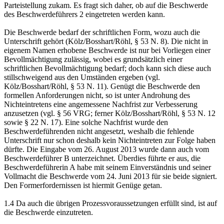
Parteistellung zukam. Es fragt sich daher, ob auf die Beschwerde
des Beschwerdeführers 2 eingetreten werden kann.
Die Beschwerde bedarf der schriftlichen Form, wozu auch die
Unterschrift gehört (Kölz/Bosshart/Röhl, § 53 N. 8). Die nicht in
eigenem Namen erhobene Beschwerde ist nur bei Vorliegen einer
Bevollmächtigung zulässig, wobei es grundsätzlich einer
schriftlichen Bevollmächtigung bedarf; doch kann sich diese auch
stillschweigend aus den Umständen ergeben (vgl.
Kölz/Bosshart/Röhl, § 53 N. 11). Genügt die Beschwerde den
formellen Anforderungen nicht, so ist unter Androhung des
Nichteintretens eine angemessene Nachfrist zur Verbesserung
anzusetzen (vgl. § 56 VRG; ferner Kölz/Bosshart/Röhl, § 53 N. 12
sowie § 22 N. 17). Eine solche Nachfrist wurde den
Beschwerdeführenden nicht angesetzt, weshalb die fehlende
Unterschrift nur schon deshalb kein Nichteintreten zur Folge haben
dürfte. Die Eingabe vom 26. August 2013 wurde dann auch vom
Beschwerdeführer B unterzeichnet. Überdies führte er aus, die
Beschwerdeführerin A habe mit seinem Einverständnis und seiner
Vollmacht die Beschwerde vom 24. Juni 2013 für sie beide signiert.
Den Formerfordernissen ist hiermit Genüge getan.
1.4 Da auch die übrigen Prozessvoraussetzungen erfüllt sind, ist auf
die Beschwerde einzutreten.