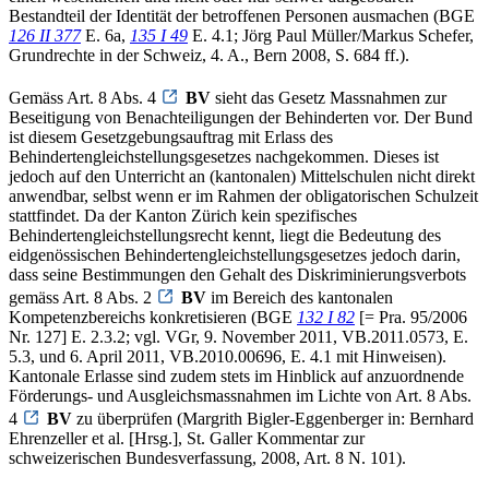
Bestandteil der Identität der betroffenen Personen ausmachen (BGE
126 II 377
E. 6a,
135 I 49
E. 4.1; Jörg Paul Müller/Markus Schefer,
Grundrechte in der Schweiz, 4. A., Bern 2008, S. 684 ff.).
Gemäss Art. 8 Abs. 4
BV
sieht das Gesetz Massnahmen zur
Beseitigung von Benachteiligungen der Behinderten vor. Der Bund
ist diesem Gesetzgebungsauftrag mit Erlass des
Behindertengleichstellungsgesetzes nachgekommen. Dieses ist
jedoch auf den Unterricht an (kantonalen) Mittelschulen nicht direkt
anwendbar, selbst wenn er im Rahmen der obligatorischen Schulzeit
stattfindet. Da der Kanton Zürich kein spezifisches
Behindertengleichstellungsrecht kennt, liegt die Bedeutung des
eidgenössischen Behindertengleichstellungsgesetzes jedoch darin,
dass seine Bestimmungen den Gehalt des Diskriminierungsverbots
gemäss Art. 8 Abs. 2
BV
im Bereich des kantonalen
Kompetenzbereichs konkretisieren (BGE
132 I 82
[= Pra. 95/2006
Nr. 127] E. 2.3.2; vgl. VGr, 9. November 2011, VB.2011.0573, E.
5.3, und 6. April 2011, VB.2010.00696, E. 4.1 mit Hinweisen).
Kantonale Erlasse sind zudem stets im Hinblick auf anzuordnende
Förderungs- und Ausgleichsmassnahmen im Lichte von Art. 8 Abs.
4
BV
zu überprüfen (Margrith Bigler-Eggenberger in: Bernhard
Ehrenzeller et al. [Hrsg.], St. Galler Kommentar zur
schweizerischen Bundesverfassung, 2008, Art. 8 N. 101).