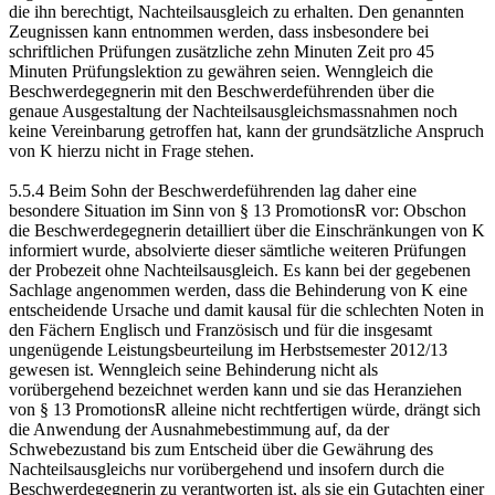
die ihn berechtigt, Nachteilsausgleich zu erhalten. Den genannten
Zeugnissen kann entnommen werden, dass insbesondere bei
schriftlichen Prüfungen zusätzliche zehn Minuten Zeit pro 45
Minuten Prüfungslektion zu gewähren seien. Wenngleich die
Beschwerdegegnerin mit den Beschwerdeführenden über die
genaue Ausgestaltung der Nachteilsausgleichsmassnahmen noch
keine Vereinbarung getroffen hat, kann der grundsätzliche Anspruch
von K hierzu nicht in Frage stehen.
5.5.4 Beim Sohn der Beschwerdeführenden lag daher eine
besondere Situation im Sinn von § 13 PromotionsR vor: Obschon
die Beschwerdegegnerin detailliert über die Einschränkungen von K
informiert wurde, absolvierte dieser sämtliche weiteren Prüfungen
der Probezeit ohne Nachteilsausgleich. Es kann bei der gegebenen
Sachlage angenommen werden, dass die Behinderung von K eine
entscheidende Ursache und damit kausal für die schlechten Noten in
den Fächern Englisch und Französisch und für die insgesamt
ungenügende Leistungsbeurteilung im Herbstsemester 2012/13
gewesen ist. Wenngleich seine Behinderung nicht als
vorübergehend bezeichnet werden kann und sie das Heranziehen
von § 13 PromotionsR alleine nicht rechtfertigen würde, drängt sich
die Anwendung der Ausnahmebestimmung auf, da der
Schwebezustand bis zum Entscheid über die Gewährung des
Nachteilsausgleichs nur vorübergehend und insofern durch die
Beschwerdegegnerin zu verantworten ist, als sie ein Gutachten einer