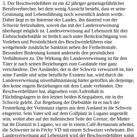
3. Der Beschwerdeführer ist ein 42 jähriger gemeingefährlicher
Berufsverbrecher, bei dem wenig Aussicht besteht, dass er seine
Gesinnung und Lebensführung noch wesentlich ändern werde.
Daher liegt es im Interesse des Landes, ihn dauernd von der
Schweiz fernzuhalten, soweit das mit der Landesverweisung
überhaupt möglich ist. Landesverweisung auf Lebenszeit für drei
Einbruchsdiebstähle ist freilich auch unter Berücksichtigung von
Vorleben und Persönlichkeit des Beschwerdeführers eine
weitgehende zusätzliche Sanktion neben der Freiheitsstrafe.
Besondere Bedeutung kommt anderseits den persönlichen
Verhältnissen zu. Die Wirkung der Landesverweisung ist für den
Täter je nach seinen Beziehungen zum Gastlande eine ganz
verschiedene. Der Ausländer, der in der Schweiz verwurzelt ist, hier
seine Familie und seine berufliche Existenz hat, wird durch die
Landesverweisung unverhältnismässig härter getroffen als derjenige,
den keine engern Beziehungen mit dem Lande verbinden. Der
Beschwerdeführer hat, abgesehen vom Aufenthalt in
Flüchtlingslagern in den letzten beiden Kriegsjahren, nie in der
Schweiz gelebt. Zur Begehung der Diebstähle ist er nach der
Feststellung der Vorinstanz eigens aus dem Ausland in die Schweiz
eingereist. Sein Vater soll auf dem Golfplatz in Lugano angestellt
sein, wohnt aber auf der italienischen Seite der Grenze, die Mutter
hat ihr Domizil in Lugano, wo sie in einem Café-Restaurant arbeitet,
die Schwester ist in Féchy VD mit einem Schweizer verheiratet. Bei
Landesverweisung auf Lebenszeit wird der Beschwerdeführer somit