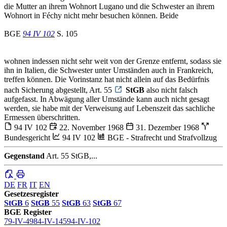
die Mutter an ihrem Wohnort Lugano und die Schwester an ihrem
Wohnort in Féchy nicht mehr besuchen können. Beide
BGE
94 IV 102
S. 105
wohnen indessen nicht sehr weit von der Grenze entfernt, sodass sie
ihn in Italien, die Schwester unter Umständen auch in Frankreich,
treffen können. Die Vorinstanz hat nicht allein auf das Bedürfnis
nach Sicherung abgestellt, Art. 55
StGB
also nicht falsch
aufgefasst. In Abwägung aller Umstände kann auch nicht gesagt
werden, sie habe mit der Verweisung auf Lebenszeit das sachliche
Ermessen überschritten.
94 IV 102
22. November 1968
31. Dezember 1968
Bundesgericht
94 IV 102
BGE - Strafrecht und Strafvollzug
Gegenstand
Art. 55 StGB,...
DE
FR
IT
EN
Gesetzesregister
StGB
6
StGB
55
StGB
63
StGB
67
BGE Register
79-IV-49
84-IV-145
94-IV-102