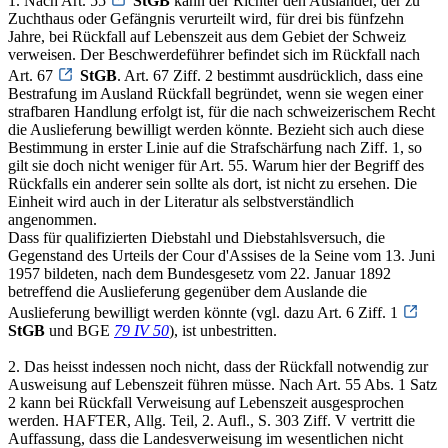
1. Nach Art. 55
StGB
kann der Richter den Ausländer, der zu
Zuchthaus oder Gefängnis verurteilt wird, für drei bis fünfzehn
Jahre, bei Rückfall auf Lebenszeit aus dem Gebiet der Schweiz
verweisen. Der Beschwerdeführer befindet sich im Rückfall nach
Art. 67
StGB
. Art. 67 Ziff. 2 bestimmt ausdrücklich, dass eine
Bestrafung im Ausland Rückfall begründet, wenn sie wegen einer
strafbaren Handlung erfolgt ist, für die nach schweizerischem Recht
die Auslieferung bewilligt werden könnte. Bezieht sich auch diese
Bestimmung in erster Linie auf die Strafschärfung nach Ziff. 1, so
gilt sie doch nicht weniger für Art. 55. Warum hier der Begriff des
Rückfalls ein anderer sein sollte als dort, ist nicht zu ersehen. Die
Einheit wird auch in der Literatur als selbstverständlich
angenommen.
Dass für qualifizierten Diebstahl und Diebstahlsversuch, die
Gegenstand des Urteils der Cour d'Assises de la Seine vom 13. Juni
1957 bildeten, nach dem Bundesgesetz vom 22. Januar 1892
betreffend die Auslieferung gegenüber dem Auslande die
Auslieferung bewilligt werden könnte (vgl. dazu Art. 6 Ziff. 1
StGB
und BGE
79 IV 50
), ist unbestritten.
2. Das heisst indessen noch nicht, dass der Rückfall notwendig zur
Ausweisung auf Lebenszeit führen müsse. Nach Art. 55 Abs. 1 Satz
2 kann bei Rückfall Verweisung auf Lebenszeit ausgesprochen
werden. HAFTER, Allg. Teil, 2. Aufl., S. 303 Ziff. V vertritt die
Auffassung, dass die Landesverweisung im wesentlichen nicht