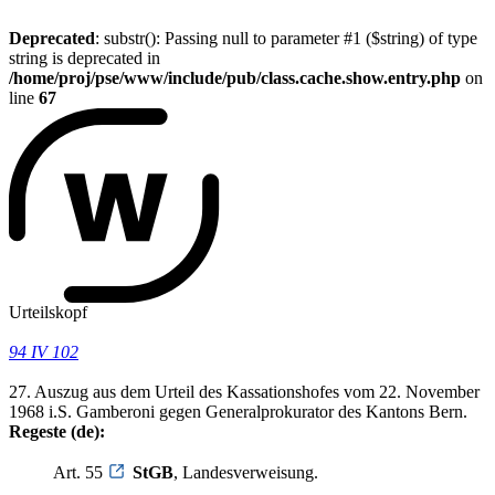
Deprecated
: substr(): Passing null to parameter #1 ($string) of type
string is deprecated in
/home/proj/pse/www/include/pub/class.cache.show.entry.php
on
line
67
Urteilskopf
94 IV 102
27. Auszug aus dem Urteil des Kassationshofes vom 22. November
1968 i.S. Gamberoni gegen Generalprokurator des Kantons Bern.
Regeste (de):
Art. 55
StGB
, Landesverweisung.