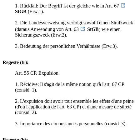
1. Rückfall: Der Begriff ist der gleiche wie in Art. 67
StGB
(Erw.1).
2. Die Landesverweisung verfolgt sowohl einen Strafzweck
(daraus Anwendung von Art. 63
StGB
) wie einen
Sicherungszweck (Erw.2).
3. Bedeutung der persönlichen Verhältnisse (Erw.3).
Regeste (fr):
Art. 55 CP. Expulsion.
1. Récidive: Il s'agit de la même notion qu'à l'art. 67 CP
(consid. 1).
2. L'expulsion doit avoir tout ensemble les effets d'une peine
(d'où l'application de l'art. 63 CP) et d'une mesure de sûreté
(consid. 2).
3. Importance des circonstances personnelles (consid. 3).
Regesto (it):