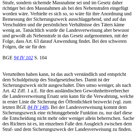
Strafe, sondern sichernde Massnahme sei und im Gesetz daher
richtiger bei den Massnahmen als bei den Nebenstrafen eingefügt
worden wäre. Verhielte es sich so, so wäre für ihre Anordnung und
Bemessung der Sicherungszweck ausschlaggebend, und auf das
Verschulden und die persönlichen Verhältnisse des Täters käme
wenig an. Tatsächlich wurde die Landesverweisung aber bewusst
und gewollt als Nebenstrafe in das Gesetz aufgenommen, mit der
Folge, dass Art. 63 darauf Anwendung findet. Bei den schweren
Folgen, die sie für den
BGE
94 IV 102
S. 104
Verurteilten haben kann, ist das auch verständlich und entspricht
dem Schuldprinzip des Strafgesetzbuches. Damit ist der
Sicherungszweck nicht ausgeschaltet. Dies umso weniger, als nach
Art. 42 Ziff. 1 a.E. für den ausländischen Gewohnheitsverbrecher
die Landesverweisung Ersatz sein kann für die Verwahrung, welche
in erster Linie die Sicherung der Öffentlichkeit bezweckt (vgl. zum
letzten BGE
84 IV 148
). Bei der Landesverweisung kommt dem
Sicherungszweck eine richtunggebende Funktion zu, nur darf diese
die Entscheidung nicht mehr oder weniger allein beherrschen. Sache
des Richters ist es, im einzelnen Falle den Ausgleich zwischen dem
Straf- und dem Sicherungszweck der Landesverweisung zu finden.