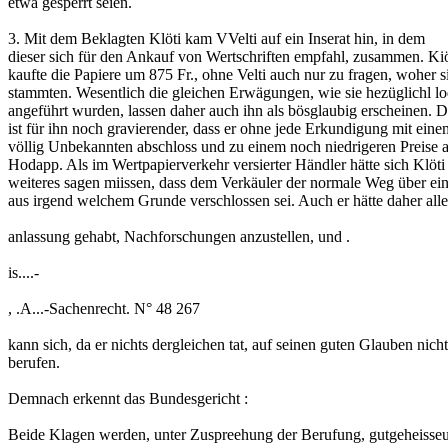
etwa gesperrt seien.
3. Mit dem Beklagten Klöti kam VVelti auf ein Inserat hin, in dem
dieser sich für den Ankauf von Wertschriften empfahl, zusammen. Kiö
kaufte die Papiere um 875 Fr., ohne Velti auch nur zu fragen, woher s
stammten. Wesentlich die gleichen Erwägungen, wie sie hezüglichl l
angeführt wurden, lassen daher auch ihn als bösglaubig erscheinen. 
ist für ihn noch gravierender, dass er ohne jede Erkundigung mit eine
völlig Unbekannten abschloss und zu einem noch niedrigeren Preise a
Hodapp. Als im Wertpapierverkehr versierter Händler hätte sich Klöti
weiteres sagen miissen, dass dem Verkäuler der normale Weg über ei
aus irgend welchem Grunde verschlossen sei. Auch er hätte daher alle
anlassung gehabt, Nachforschungen anzustellen, und .
is....-
, .A...-Sachenrecht. N° 48 267
kann sich, da er nichts dergleichen tat, auf seinen guten Glauben nicht
berufen.
Demnach erkennt das Bundesgericht :
Beide Klagen werden, unter Zuspreehung der Berufung, gutgeheisseu