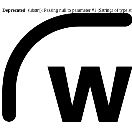
Deprecated
: substr(): Passing null to parameter #1 ($string) of type s