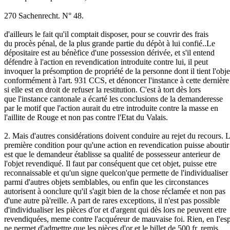
270 Sachenrecht. N° 48.
d'ailleurs le fait qu'il comptait disposer, pour se couvrir des frais
du procès pénal, de la plus grande partie du dépòt à lui confié..Le
dépositaire est au bénèfice d'une possession dérivée, et s'il entend
défendre à l'action en revendication introduite contre lui, il peut
invoquer la présomption de propriété de la personne dont il tient l'obje
conformément à l'art. 931 CCS, et dénoncer l'instance à cette dernière
si elle est en droit de refuser la restitution. C'est à tort dès lors
que l'instance cantonale a écarté les conclusions de la demanderesse
par le motif que l'action aurait du etre introduite contre la masse en
l'aillite de Rouge et non pas contre l'Etat du Valais.
2. Mais d'autres considérations doivent conduire au rejet du recours. 
première condition pour qu'une action en revendication puisse aboutir
est que le demandeur établisse sa qualité de possesseur anterieur de
l'objet revendiqué. Il faut par conséquent que cet objet, puisse etre
reconnaissable et qu'un signe quelcon'que permette de l'individualiser
parmi d'autres objets semblables, ou enfin que les circonstances
autorisent à oonclure qu'il s'agit bien de la chose réclamée et non pas
d'une autre pà'reille. A part de rares exceptions, il n'est pas possible
d'individualiser les pièces d'or et d'argent qui dès lors ne peuvent etre
revendiquées, meme contre l'acquéreur de mauvaise foi. Rien, en I'es
ne permet d'admettre que les pièces d'or et le billet de 500 fr. remis