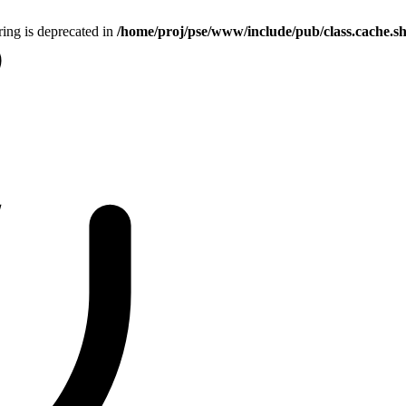
tring is deprecated in
/home/proj/pse/www/include/pub/class.cache.s