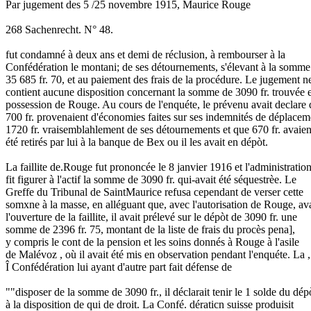
Par jugement des 5 /25 novembre 1915, Maurice Rouge
268 Sachenrecht. N° 48.
fut condamné à deux ans et demi de réclusion, à rembourser à la
Confédération le montani; de ses détournements, s'élevant à la somme
35 685 fr. 70, et au paiement des frais de la procédure. Le jugement n
contient aucune disposition concernant la somme de 3090 fr. trouvée 
possession de Rouge. Au cours de l'enquéte, le prévenu avait declare
700 fr. provenaient d'économies faites sur ses indemnités de déplacem
1720 fr. vraisemblahlement de ses détournements et que 670 fr. avaien
été retirés par lui à la banque de Bex ou il les avait en dépòt.
La faillite de.Rouge fut prononcée le 8 janvier 1916 et l'administratio
fit figurer à l'actif la somme de 3090 fr. qui-avait été séquestrèe. Le
Greffe du Tribunal de SaintMaurice refusa cependant de verser cette
somxne à la masse, en alléguant que, avec l'autorisation de Rouge, av
l'ouverture de la faillite, il avait prélevé sur le dépòt de 3090 fr. une
somme de 2396 fr. 75, montant de la liste de frais du procès pena],
y compris le cont de la pension et les soins donnés à Rouge à l'asile
de Malévoz , où il avait été mis en observation pendant l'enquéte. La ,
Î Confédération lui ayant d'autre part fait défense de
""disposer de la somme de 3090 fr., il déclarait tenir le 1 solde du dép
à la disposition de qui de droit. La Confé. dératicn suisse produisit