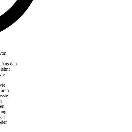
 von
. Aus den
eiehnt
gte
wie
durch
usste
n
gen
nung
ben
oder