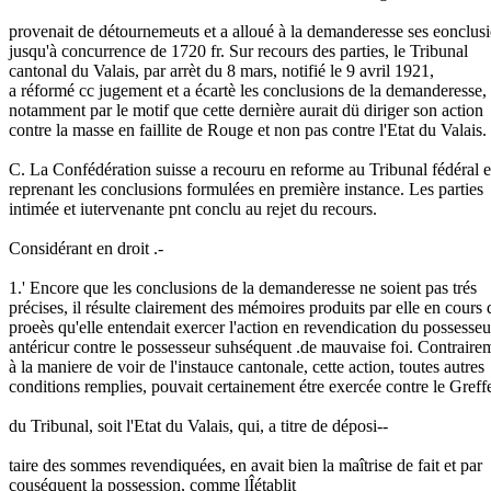
provenait de détournemeuts et a alloué à la demanderesse ses eonclus
jusqu'à concurrence de 1720 fr. Sur recours des parties, le Tribunal
cantonal du Valais, par arrèt du 8 mars, notifié le 9 avril 1921,
a réformé cc jugement et a écartè les conclusions de la demanderesse,
notamment par le motif que cette dernière aurait dü diriger son action
contre la masse en faillite de Rouge et non pas contre l'Etat du Valais.
C. La Confédération suisse a recouru en reforme au Tribunal fédéral 
reprenant les conclusions formulées en première instance. Les parties
intimée et iutervenante pnt conclu au rejet du recours.
Considérant en droit .-
1.' Encore que les conclusions de la demanderesse ne soient pas trés
précises, il résulte clairement des mémoires produits par elle en cours 
proeès qu'elle entendait exercer l'action en revendication du possesseu
antéricur contre le possesseur suhséquent .de mauvaise foi. Contraire
à la maniere de voir de l'instauce cantonale, cette action, toutes autres
conditions remplies, pouvait certainement étre exercée contre le Greff
du Tribunal, soit l'Etat du Valais, qui, a titre de déposi--
taire des sommes revendiquées, en avait bien la maîtrise de fait et par
couséquent la possession, comme lÎétablit