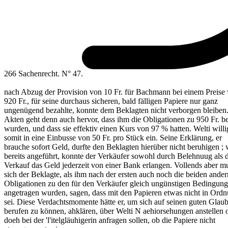
266 Sachenrecht. N° 47.
nach Abzug der Provision von 10 Fr. für Bachmann bei einem Preise
920 Fr., für seine durchaus sicheren, bald fälligen Papiere nur ganz
ungenügend bezahlte, konnte dem Beklagten nicht verborgen bleiben
Akten geht denn auch hervor, dass ihm die Obligationen zu 950 Fr. b
wurden, und dass sie effektiv einen Kurs von 97 % hatten. Welti willi
somit in eine Einbusse von 50 Fr. pro Stück ein. Seine Erklärung, er
brauche sofort Geld, durfte den Beklagten hierüber nicht beruhigen ; 
bereits angeführt, konnte der Verkäufer sowohl durch Belehnuug als 
Verkauf das Geld jederzeit von einer Bank erlangen. Vollends aber m
sich der Beklagte, als ihm nach der ersten auch noch die beiden ander
Obligationen zu den für den Verkäufer gleich ungünstigen Bedingun
angetragen wurden, sagen, dass mit den Papieren etwas nicht in Ord
sei. Diese Verdachtsmomente hätte er, um sich auf seinen guten Glau
berufen zu können, ahklären, über Welti N aehiorsehungen anstellen 
doeh bei der 'l'itelgläuhigerin anfragen sollen, ob die Papiere nicht