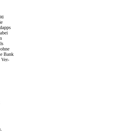
ti
ie
odapps
Dabei
m
ls
 ohne
ne Bank
 Ver-
.