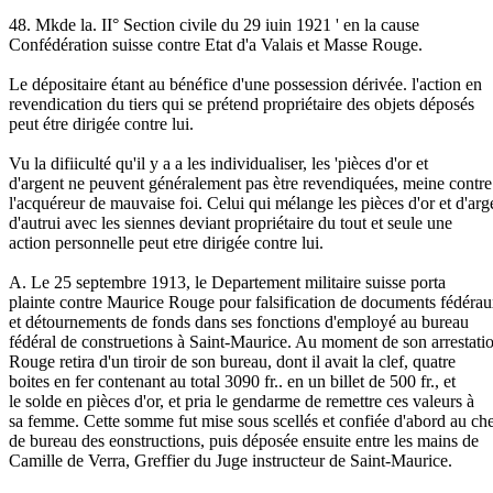
48. Mkde la. II° Section civile du 29 iuin 1921 ' en la cause
Confédération suisse contre Etat d'a Valais et Masse Rouge.
Le dépositaire étant au bénéfice d'une possession dérivée. l'action en
revendication du tiers qui se prétend propriétaire des objets déposés
peut étre dirigée contre lui.
Vu la difiiculté qu'il y a a les individualiser, les 'pièces d'or et
d'argent ne peuvent généralement pas ètre revendiquées, meine contre
l'acquéreur de mauvaise foi. Celui qui mélange les pièces d'or et d'arg
d'autrui avec les siennes deviant propriétaire du tout et seule une
action personnelle peut etre dirigée contre lui.
A. Le 25 septembre 1913, le Departement militaire suisse porta
plainte contre Maurice Rouge pour falsification de documents fédéra
et détournements de fonds dans ses fonctions d'employé au bureau
fédéral de construetions à Saint-Maurice. Au moment de son arrestati
Rouge retira d'un tiroir de son bureau, dont il avait la clef, quatre
boites en fer contenant au total 3090 fr.. en un billet de 500 fr., et
le solde en pièces d'or, et pria le gendarme de remettre ces valeurs à
sa femme. Cette somme fut mise sous scellés et confiée d'abord au ch
de bureau des eonstructions, puis déposée ensuite entre les mains de
Camille de Verra, Greffier du Juge instructeur de Saint-Maurice.