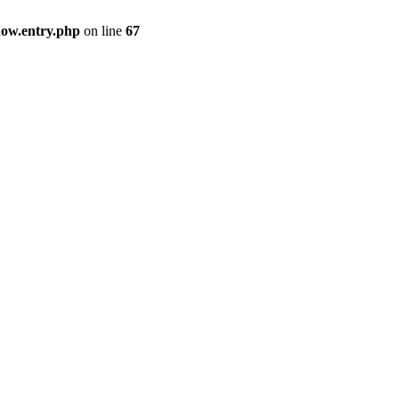
how.entry.php
on line
67