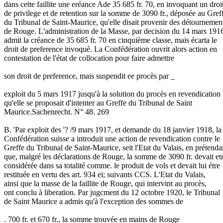
dans cette faillite une eréance Ade 35 685 fr. 70, en invoquant un droi
de privilege et de retention sur la somme de 3090 fr., déposée au Gref
du Tribunal de Saint-Maurice, qu'elle disait provenir des détournemen
de Rouge. L'administration de la Masse, par decision du 14 mars 191
admit la créance de 35 685 fr. 70 en cinquième classe, mais écarta le
droit de preference invoquè. La Confédération ouvrit alors action en
contestation de l'état de collocation pour faire admettre
son droit de preference, mais suspendit ee procès par _
exploit du 5 mars 1917 jusqu'à la solution du procès en revendication
qu'elle se proposait d'intenter au Greffe du Tribunal de Saint
Maurice.Sachenrecht. N° 48. 269
B. 'Par exploit des '? /9 mars 1917, et demande du 18 janvier 1918, la
Confédération suisse a introduit une action de revendication contre le
Greffe du Tribunal de Saint-Maurice, seit l'Etat du Valais, en prétenda
que, malgré les déclarations de Rouge, la somme de 3090 fr. devait et
considérée dans sa totalité comme. le produit de vols et devait lui étre
restituée en vertu des art. 934 ei; suivants CCS. L'Etat du Valais,
ainsi que la masse de la faillite de Rouge, qui intervint au procès,
ont conclu à liberation. Par jugcment du 12 octobre 1920, le Tribunal
de Saint Maurice a admis qu'à l'exception des sommes de
. 700 fr. et 670 fr., la somme trouvée en mains de Rouge