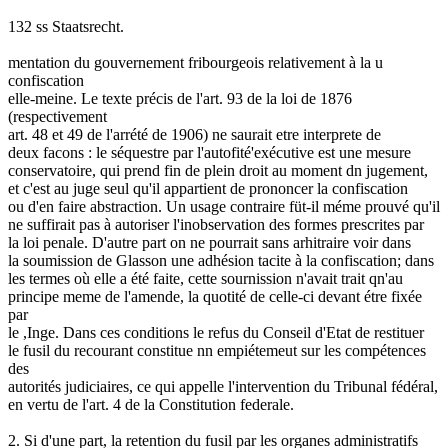
132 ss Staatsrecht.
mentation du gouvernement fribourgeois relativement à la u
confiscation
elle-meine. Le texte précis de l'art. 93 de la loi de 1876
(respectivement
art. 48 et 49 de l'arrété de 1906) ne saurait etre interprete de
deux facons : le séquestre par l'autofité'exécutive est une mesure
conservatoire, qui prend fin de plein droit au moment dn jugement,
et c'est au juge seul qu'il appartient de prononcer la confiscation
ou d'en faire abstraction. Un usage contraire füt-il méme prouvé qu'il
ne suffirait pas à autoriser l'inobservation des formes prescrites par
la loi penale. D'autre part on ne pourrait sans arhitraire voir dans
la soumission de Glasson une adhésion tacite à la confiscation; dans
les termes où elle a été faite, cette sournission n'avait trait qn'au
principe meme de l'amende, la quotité de celle-ci devant étre fixée
par
le ,Inge. Dans ces conditions le refus du Conseil d'Etat de restituer
le fusil du recourant constitue nn empiétemeut sur les compétences
des
autorités judiciaires, ce qui appelle l'intervention du Tribunal fédéral,
en vertu de l'art. 4 de la Constitution federale.
2. Si d'une part, la retention du fusil par les organes administratifs