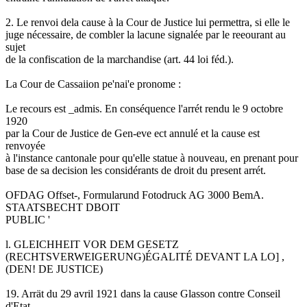
2. Le renvoi dela cause à la Cour de Justice lui permettra, si elle le
juge nécessaire, de combler la lacune signalée par le reeourant au
sujet
de la confiscation de la marchandise (art. 44 loi féd.).
La Cour de Cassaiion pe'nai'e pronome :
Le recours est _admis. En conséquence l'arrét rendu le 9 octobre
1920
par la Cour de Justice de Gen-eve ect annulé et la cause est
renvoyée
à l'instance cantonale pour qu'elle statue à nouveau, en prenant pour
base de sa decision les considérants de droit du present arrét.
OFDAG Offset-, Formularund Fotodruck AG 3000 BemA.
STAATSBECHT DBOIT
PUBLIC '
l. GLEICHHEIT VOR DEM GESETZ
(RECHTSVERWEIGERUNG)ÉGALITÉ DEVANT LA LO] ,
(DEN! DE JUSTICE)
19. Arrät du 29 avril 1921 dans la cause Glasson contre Conseil
d'Etat