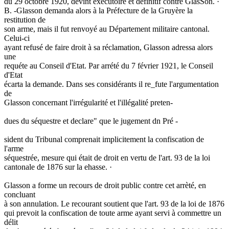
du 29 octobre 1920, devint exécutoire et définitif contre GlasSon. ·
B. -Glasson demanda alors à la Préfecture de la Gruyère la
restitution de
son arme, mais il fut renvoyé au Département militaire cantonal.
Celui-ci
ayant refusé de faire droit à sa réclamation, Glasson adressa alors
une
requéte au Conseil d'Etat. Par arrété du 7 février 1921, le Conseil
d'Etat
écarta la demande. Dans ses considérants il re_fute l'argumentation
de
Glasson concernant l'irrégularité et l'illégalité preten-
dues du séquestre et declare" que le jugement dn Pré -
sident du Tribunal comprenait implicitement la confiscation de
l'arme
séquestrée, mesure qui était de droit en vertu de l'art. 93 de la loi
cantonale de 1876 sur la ehasse. ·
Glasson a forme un recours de droit public contre cet arrèté, en
concluant
à son annulation. Le recourant soutient que l'art. 93 de la loi de 1876
qui prevoit la confiscation de toute arme ayant servi à commettre un
délit