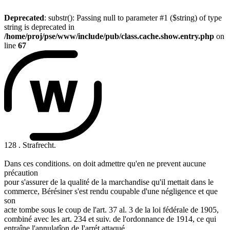
Deprecated
: substr(): Passing null to parameter #1 ($string) of type
string is deprecated in
/home/proj/pse/www/include/pub/class.cache.show.entry.php
on
line
67
128 . Strafrecht.
Dans ces conditions. on doit admettre qu'en ne prevent aucune
précaution
pour s'assurer de la qualité de la marchandise qu'il mettait dans le
commerce, Bérésiner s'est rendu coupable d'une négligence et que
son
acte tombe sous le coup de l'art. 37 al. 3 de la loi fédérale de 1905,
combiné avec les art. 234 et suiv. de l'ordonnance de 1914, ce qui
entraîne l'annulatîon de I'arrét attaqué.