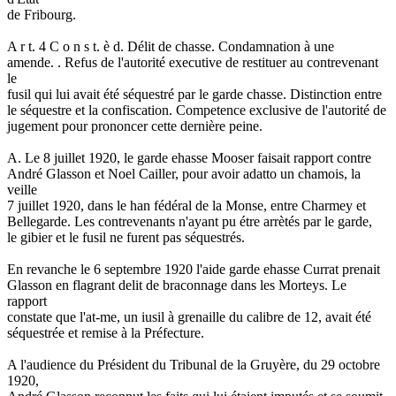
de Fribourg.
A r t. 4 C o n s t. è d. Délit de chasse. Condamnation à une
amende. . Refus de l'autorité executive de restituer au contrevenant
le
fusil qui lui avait été séquestré par le garde chasse. Distinction entre
le séquestre et la confiscation. Competence exclusive de l'autorité de
jugement pour prononcer cette dernière peine.
A. Le 8 juillet 1920, le garde ehasse Mooser faisait rapport contre
André Glasson et Noel Cailler, pour avoir adatto un chamois, la
veille
7 juillet 1920, dans le han fédéral de la Monse, entre Charmey et
Bellegarde. Les contrevenants n'ayant pu étre arrètés par le garde,
le gibier et le fusil ne furent pas séquestrés.
En revanche le 6 septembre 1920 l'aide garde ehasse Currat prenait
Glasson en flagrant delit de braconnage dans les Morteys. Le
rapport
constate que l'at-me, un iusil à grenaille du calibre de 12, avait été
séquestrée et remise à la Préfecture.
A l'audience du Président du Tribunal de la Gruyère, du 29 octobre
1920,