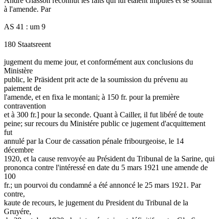
André Glasson reconnut les faits qui lui étaient imputés et se soumit
à l'amende. Par
AS 41 : um 9
180 Staatsreent
jugement du meme jour, et conformément aux conclusions du
Ministère
public, le Präsident prit acte de la soumission du prévenu au
paiement de
l'amende, et en fixa le montani; à 150 fr. pour la première
contravention
et à 300 fr.] pour la seconde. Quant à Cailler, il fut libéré de toute
peine; sur recours du Ministére public ce jugement d'acquittement
fut
annulé par la Cour de cassation pénale fribourgeoise, le 14
décembre
1920, et la cause renvoyée au Président du Tribunal de la Sarine, qui
prononca contre l'intéressé en date du 5 mars 1921 une amende de
100
fr.; un pourvoi du condamné a été annoncé le 25 mars 1921. Par
contre,
kaute de recours, le jugement du President du Tribunal de la
Gruyére,