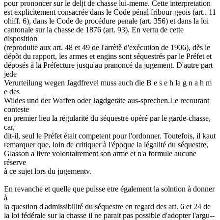
pour prononcer sur le deljt de chasse lui-meme. Cette interpretation
est explicitement consacrée dans le Code pénal fribour-geois (art.. 11
ohiff. 6), dans le Code de procédure penale (art. 356) et dans la loi
cantonale sur la chasse de 1876 (art. 93). En vertu de cette
disposition
(reproduite aux art. 48 et 49 de l'arrètè d'exécution de 1906), dès le
dépòt du rapport, les armes et engins sont séquestrés par le Préfet et
déposés à la Préfecture jusqu'au pranoncé da jugement. D'autre part
jede
Verurteilung wegen Jagdfrevel muss auch die B e s e h la g n a h m
e des
Wildes und der Waffen oder Jagdgeräte aus-sprechen.Le recourant
conteste
en premier lieu la régularité du séquestre opéré par le garde-chasse,
car,
dit-il, seul le Préfet était competent pour l'ordonner. Toutefois, il kaut
remarquer que, loin de critiquer à l'époque la légalité du séquestre,
Glasson a livre volontairement son arme et n'a formule aucune
réserve
à ce sujet lors du jugementv.
En revanche et quelle que puisse etre également la solntion à donner
à
la question d'admissibilité du séquestre en regard des art. 6 et 24 de
la loi fédérale sur la chasse il ne parait pas possible d'adopter l'argu--