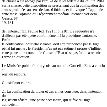
de chasse a été abrogé par l'art. 24 de la loi federale du 24 juin 1904
sur la chasse, cette disposition ne prescrivant que la confiscation des
armes prohibées au sens de l'art. 6 ibidem, et il invoque à l'appui de
cette these l'opinion du Département fédéralGleichheit vor dem
Gesetz. N°
19. 131
de l'Intérieur (cf. Feuille fed. 1921 II p. 210). Le sequestre n'a
d'ailleurs pas été opéré conformément à la procédure cantonale.
Enfin
la confiscation, pour etre v'alable, doit etre prononcée par le Juge
pénal lui-meme ; le Président n'ayant pas estimé à propos d'infliger
cette peine au recourant, le Conseil d'Etat n'est pas fonde à retenir
l'arme en question.
Le Ministère public fribourgeois, au nom du Conseil d'Etat, a conclu
au
rejet du recours.
Considérant en droit :
,1. La confiscation du gibier et des armes constitue, dans l'intention
du
législateur fédéral, une peine accessoire, qui relève du Jnge
competent