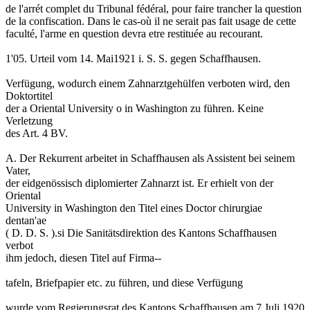
de l'arrét complet du Tribunal fédéral, pour faire trancher la question
de la confiscation. Dans le cas-où il ne serait pas fait usage de cette
faculté, l'arme en question devra etre restituée au recourant.
1'05. Urteil vom 14. Mai1921 i. S. S. gegen Schaffhausen.
Verfügung, wodurch einem Zahnarztgehülfen verboten wird, den
Doktortitel
der a Oriental University o in Washington zu führen. Keine
Verletzung
des Art. 4 BV.
A. Der Rekurrent arbeitet in Schaffhausen als Assistent bei seinem
Vater,
der eidgenössisch diplomierter Zahnarzt ist. Er erhielt von der
Oriental
University in Washington den Titel eines Doctor chirurgiae
dentan'ae
( D. D. S. ).si Die Sanitätsdirektion des Kantons Schaffhausen
verbot
ihm jedoch, diesen Titel auf Firma--
tafeln, Briefpapier etc. zu führen, und diese Verfügung
wurde vom Regierungsrat des Kantons Schaffhausen am 7.Juli 1920