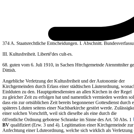
374 A. Staatsrechtliche Entscheidungen. I. Abschnitt. Bundesverfassu
III. Kultusfreiheit. Liberté'des cult-es.
68. guten vom 6. Juli 1910, in Sachen Htrchgemetnde Atenmttnlter g
Dittish.
Angebliche Verletzung der Kultusfreiheit und der Autonomie der
Kirchgemeinden durch Erlass einer städtischen Läutenrdnung, wonac
Einlduten zu den. Hauptgottesdiensten an allen Kirchen in der Regel
zu gleicher Zeit zu erfolgen hat und namentlich vermieden werden sol
dass ein zur ortsüblichen Zeit bereits begonnener Gottesdienst durch e
späteres Lduten seitens einer Nachbarkirche gestört werde. Zulässigke
einer solchen Vorschrift, weil sich dieselbe als eine durch die
öfi'entliche Ordnung gebotene Schranke im Sinne des Art. 50 Abs. 1
BV
qualifiziert (Erw. 3 und 4). Legitimation einer Kirchgemeinde zur
Anfechtung einer Lduteordnung, welche sich wirklich als Verletzung 