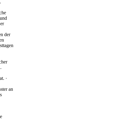
.
sche
gund
Der
n der
gen
sttagen
cher
.
t. ·
ster an
s
te