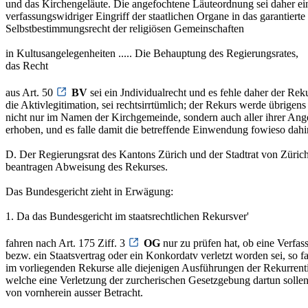
und das Kirchengeläute. Die angefochtene Läuteordnung sei daher ei
verfassungswidriger Eingriff der staatlichen Organe in das garantierte
Selbstbestimmungsrecht der religiösen Gemeinschaften
in Kultusangelegenheiten ..... Die Behauptung des Regierungsrates,
das Recht
aus Art. 50
BV
sei ein Jndividualrecht und es fehle daher der Rek
die Aktivlegitimation, sei rechtsirrtümlich; der Rekurs werde übrigens
nicht nur im Namen der Kirchgemeinde, sondern auch aller ihrer Ang
erhoben, und es falle damit die betreffende Einwendung fowieso dahi
D. Der Regierungsrat des Kantons Zürich und der Stadtrat von Züric
beantragen Abweisung des Rekurses.
Das Bundesgericht zieht in Erwägung:
1. Da das Bundesgericht im staatsrechtlichen Rekursver'
fahren nach Art. 175 Ziff. 3
OG
nur zu prüfen hat, ob eine Verfas
bezw. ein Staatsvertrag oder ein Konkordatv verletzt worden sei, so fa
im vorliegenden Rekurse alle diejenigen Ausführungen der Rekurrent
welche eine Verletzung der zurcherischen Gesetzgebung dartun sollen
von vornherein ausser Betracht.