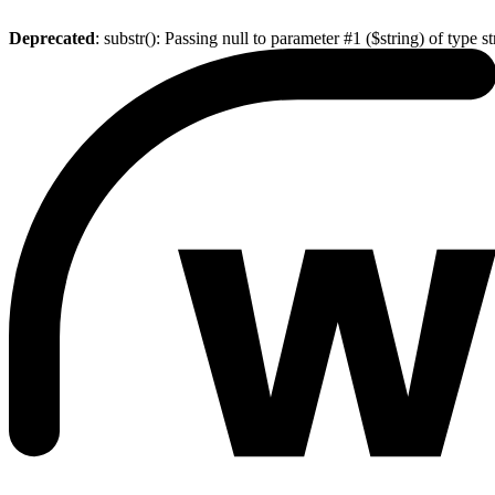
Deprecated
: substr(): Passing null to parameter #1 ($string) of type s