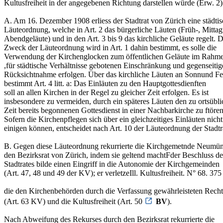
Kultusfreiheit in der angegebenen Richtung darstellen würde (Erw. 2)
A. Am 16. Dezember 1908 erliess der Stadtrat von Zürich eine städti
Läuteordnung, welche in Art. 2 das bürgerliche Läuten (Früh-, Mitta
Abendgeläute) und in den Art. 3 bis 9 das kirchliche Geläute regelt. 
Zweck der Läuteordnung wird in Art. 1 dahin bestimmt, es solle die
Verwendung der Kirchenglocken zum öffentlichen Geläute im Rahme
,für städtische Verhältnisse gebotenen Einschränkung und gegenseiti
Rücksichtnahme erfolgen. Über das kirchliche Läuten an Sonnund Fe
bestimmt Art. 4 litt. a: Das Einläuten zu den Hauptgottesdienften
soll an allen Kirchen in der Regel zu gleicher Zeit erfolgen. Es ist
insbesondere zu vermeiden, durch ein späteres Läuten den zu ortsübli
Zeit bereits begonnenen Gottesdienst in einer Nachbarkirche zu ftören
Sofern die Kirchenpflegen sich über ein gleichzeitiges Einläuten nicht
einigen können, entscheidet nach Art. 10 der Läuteordnung der Stadtra
B. Gegen diese Läuteordnung rekurrierte die Kirchgemetnde Neumün
den Bezirksrat von Zürich, indem sie geltend machtFder Beschluss de
Stadtrates bilde einen Eingriff in die Autonomie der Kirchgemeinden
(Art. 47, 48 und 49 der KV); er verletzeIll. Kultusfreiheit. N° 68. 375
die den Kirchenbehörden durch die Verfassung gewährleisteten Rech
(Art. 63 KV) und die Kultusfreiheit (Art. 50
BV
).
Nach Abweifung des Rekurses durch den Bezirksrat rekurrierte die