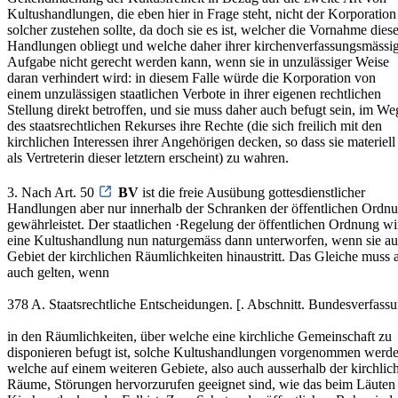
Kultushandlungen, die eben hier in Frage steht, nicht der Korporation
solcher zustehen sollte, da doch sie es ist, welcher die Vornahme diese
Handlungen obliegt und welche daher ihrer kirchenverfassungsmässi
Aufgabe nicht gerecht werden kann, wenn sie in unzulässiger Weise
daran verhindert wird: in diesem Falle würde die Korporation von
einem unzulässigen staatlichen Verbote in ihrer eigenen rechtlichen
Stellung direkt betroffen, und sie muss daher auch befugt sein, im We
des staatsrechtlichen Rekurses ihre Rechte (die sich freilich mit den
kirchlichen Interessen ihrer Angehörigen decken, so dass sie materiell
als Vertreterin dieser letztern erscheint) zu wahren.
3. Nach Art. 50
BV
ist die freie Ausübung gottesdienstlicher
Handlungen aber nur innerhalb der Schranken der öffentlichen Ordn
gewährleistet. Der staatlichen ·Regelung der öffentlichen Ordnung wi
eine Kultushandlung nun naturgemäss dann unterworfen, wenn sie a
Gebiet der kirchlichen Räumlichkeiten hinaustritt. Das Gleiche muss 
auch gelten, wenn
378 A. Staatsrechtliche Entscheidungen. [. Abschnitt. Bundesverfassu
in den Räumlichkeiten, über welche eine kirchliche Gemeinschaft zu
disponieren befugt ist, solche Kultushandlungen vorgenommen werde
welche auf einem weiteren Gebiete, also auch ausserhalb der kirchlic
Räume, Störungen hervorzurufen geeignet sind, wie das beim Läuten