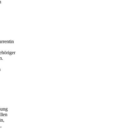
n
urrentin
ehöriger
n.
h
sung
llen
in,
,