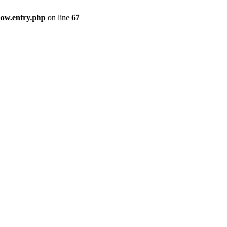
how.entry.php
on line
67