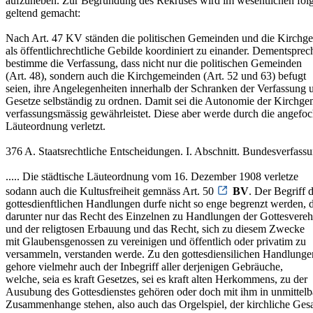
aufzuheben. Zur Begründung des Rekruses wird im wesentlichen fol
geltend gemacht:
Nach Art. 47 KV ständen die politischen Gemeinden und die Kirchg
als öffentlichrechtliche Gebilde koordiniert zu einander. Dementspre
bestimme die Verfassung, dass nicht nur die politischen Gemeinden
(Art. 48), sondern auch die Kirchgemeinden (Art. 52 und 63) befugt
seien, ihre Angelegenheiten innerhalb der Schranken der Verfassung 
Gesetze selbständig zu ordnen. Damit sei die Autonomie der Kirchg
verfassungsmässig gewährleistet. Diese aber werde durch die angefo
Läuteordnung verletzt.
376 A. Staatsrechtliche Entscheidungen. I. Abschnitt. Bundesverfassu
..... Die städtische Läuteordnung vom 16. Dezember 1908 verletze
sodann auch die Kultusfreiheit gemnäss Art. 50
BV
. Der Begriff 
gottesdienftlichen Handlungen durfe nicht so enge begrenzt werden, 
darunter nur das Recht des Einzelnen zu Handlungen der Gottesvere
und der religtosen Erbauung und das Recht, sich zu diesem Zwecke
mit Glaubensgenossen zu vereinigen und öffentlich oder privatim zu
versammeln, verstanden werde. Zu den gottesdiensilichen Handlunge
gehore vielmehr auch der Inbegriff aller derjenigen Gebräuche,
welche, seia es kraft Gesetzes, sei es kraft alten Herkommens, zu der
Ausubung des Gottesdienstes gehören oder doch mit ihm in unmittel
Zusammenhange stehen, also auch das Orgelspiel, der kirchliche Ges