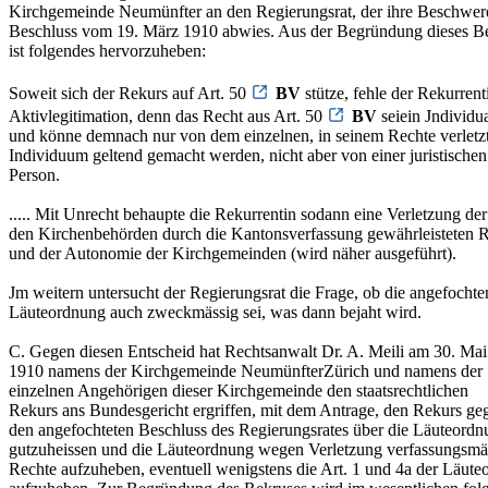
Kirchgemeinde Neumünfter an den Regierungsrat, der ihre Beschwer
Beschluss vom 19. März 1910 abwies. Aus der Begründung dieses B
ist folgendes hervorzuheben:
Soweit sich der Rekurs auf Art. 50
BV
stütze, fehle der Rekurrent
Aktivlegitimation, denn das Recht aus Art. 50
BV
seiein Jndividua
und könne demnach nur von dem einzelnen, in seinem Rechte verletz
Individuum geltend gemacht werden, nicht aber von einer juristischen
Person.
..... Mit Unrecht behaupte die Rekurrentin sodann eine Verletzung der
den Kirchenbehörden durch die Kantonsverfassung gewährleisteten 
und der Autonomie der Kirchgemeinden (wird näher ausgeführt).
Jm weitern untersucht der Regierungsrat die Frage, ob die angefochte
Läuteordnung auch zweckmässig sei, was dann bejaht wird.
C. Gegen diesen Entscheid hat Rechtsanwalt Dr. A. Meili am 30. Mai
1910 namens der Kirchgemeinde NeumünfterZürich und namens der
einzelnen Angehörigen dieser Kirchgemeinde den staatsrechtlichen
Rekurs ans Bundesgericht ergriffen, mit dem Antrage, den Rekurs ge
den angefochteten Beschluss des Regierungsrates über die Läuteordn
gutzuheissen und die Läuteordnung wegen Verletzung verfassungsmä
Rechte aufzuheben, eventuell wenigstens die Art. 1 und 4a der Läut