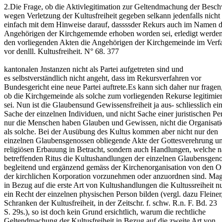
2.Die Frage, ob die Aktivlegitimation zur Geltendmachung der Besc
wegen Verletzung der Kultusfreiheit gegeben selkann jedenfalls nicht
einfach mit dem Hinweise darauf, dassssder Rekurs auch im Namen d
Angehörigen der Kirchgememde erhoben worden sei, erledigt werden
den vorliegenden Akten die Angehörigen der Kirchgemeinde im Verf
vor denlll. Kultusfreiheit. N° 68. 377
kantonalen Jnstanzen nicht als Partei aufgetreten sind und
es selbstverständlich nicht angeht, dass im Rekursverfahren vor
Bundesgericht eine neue Partei auftrete.Es kann sich daher nur fragen
ob die Kirchgemeinde als solche zum vorliegenden Rekurse legitimier
sei. Nun ist die Glaubensund Gewissensfreiheit ja aus- schliesslich ei
Sache der einzelnen Individuen, und nicht Sache einer juristischen Pe
nur die Menschen haben Glauben und Gewissen, nicht die Organisat
als solche. Bei der Ausübung des Kultus kommen aber nicht nur den
einzelnen Glaubensgenossen obliegende Akte der Gottesverehrung u
religiösen Erbauung in Betracht, sondern auch Handlungen, welche 
betreffenden Ritus die Kultushandlungen der einzelnen Glaubensgen
begleitend und ergänzend gemäss der Kirchenorganisation von den 
der kirchlichen Korporation vorzunehmen oder anzuordnen sind. Ma
in Bezug auf die erste Art von Kultushandlungen die Kultussreiheit n
ein Recht der einzelnen physischen Person bilden (vergl. dazu Fleiner
Schranken der Kultusfreiheit, in der Zeitschr. f. schw. R.n. F. Bd. 23
S. 29s.), so ist doch kein Grund ersichtlich, warum die rechtliche
Geltendmachung der Kultusfreiheit in Bezug auf die zweite Art von