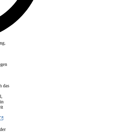
ng.
egen
h das
l,
in
it
der