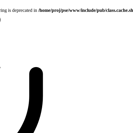
tring is deprecated in
/home/proj/pse/www/include/pub/class.cache.s