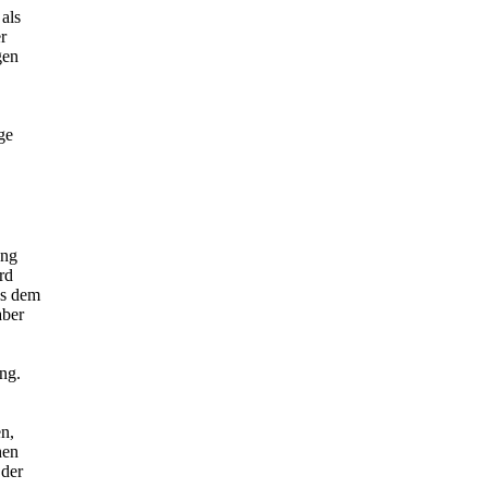
 als
r
gen
ge
ung
rd
us dem
aber
ng.
n,
hen
 der