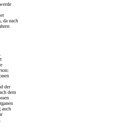
hwerde
er
, da nach
ahren
,
t
ne
rson:
ionen
nd der
nach dem
ossen
Organen
g auch
ur
,