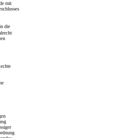
de mit
eschlusses
in die
lrecht
ten
Rechte
ne
gen
ung
ssiger
eordnung