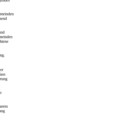
gendes
emeinden
chend
und
emeinden
chtene
ng.
der
dass
hrung
n
barem
ang