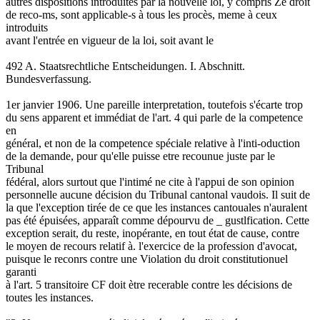
autres dispositions introduites par la nouvelle loi, y compris Ze droit
de reco-ms, sont applicable-s à tous les procès, meme à ceux
introduits
avant l'entrée en vigueur de la loi, soit avant le
492 A. Staatsrechtliche Entscheidungen. I. Abschnitt.
Bundesverfassung.
1er janvier 1906. Une pareille interpretation, toutefois s'écarte trop
du sens apparent et immédiat de l'art. 4 qui parle de la competence
en
général, et non de la competence spéciale relative à l'inti-oduction
de la demande, pour qu'elle puisse etre recounue juste par le
Tribunal
fédéral, alors surtout que l'intimé ne cite à l'appui de son opinion
personnelle aucune décision du Tribunal cantonal vaudois. Il suit de
la que l'exception tirée de ce que les instances cantouales n'auralent
pas été épuisées, apparaît comme dépourvu de _ gustlfication. Cette
exception serait, du reste, inopérante, en tout état de cause, contre
le moyen de recours relatif à. l'exercice de la profession d'avocat,
puisque le reconrs contre une Violation du droit constitutionuel
garanti
à l'art. 5 transitoire CF doit ètre recerable contre les décisions de
toutes les instances.