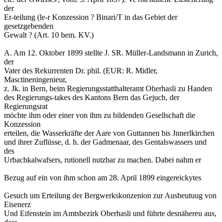
der
Er-teilung (le-r Konzession ? Binari/T in das Gebiet der
gesetzgebenden
Gewalt ? (Art. 10 bem. KV.)
A. Am 12. Oktober 1899 stellte J. SR. Müller-Landsmann in Zurich,
der
Vater des Rekurrenten Dr. phil. (EUR: R. Midler,
Masctineningenieur,
z. Jk. in Bern, beim Regierungsstatthalteramt Oherhasli zu Handen
des Regierungs-takes des Kantons Bern das Gejuch, der
Regierungsrat
möchte ihm oder einer von ihm zu bildenden Gesellschaft die
Konzession
erteilen, die Wasserkräfte der Aare von Guttannen bis Jnnerlkirchen
und ihrer Zuflüsse, d. h. der Gadmenaar, des Gentalswassers und
des
Urbachkalwafsers, rutionell nutzbar zu machen. Dabei nahm er
Bezug auf ein von ihm schon am 28. April 1899 eingereickytes
Gesuch um Erteilung der Bergwerkskonzenion zur Ausbeutuug von
Eisenerz
Und Eifenstein im Amtsbezirk Oberhasli und führte desnähereu aus,