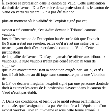
à. exercer sa profession dans le canton de Vaud. Cette justifieation
da droit de l'avocat D. a l'exercice de sa profession dans le canton de
Vaud en vertu du dit art.. 5, n'a pas été fait non
plus au moment où la validité de l'exploit signé par cet,
avocat a été contestée, c'est à-dire devant le Tribunal cantonal
vaudois,
lors de l'instrnction de l'exception basée sur le fait que I'expieit
(lu 9 mai n'était pas régulier, parce qu'il n'était pas signé par un
tte-oca! ayant droit d'exercer dans le canton de Vaud. Cette
justification
de la qualité de l'avocat D. n'ayant jamais été offerte aux tribuuaux
vaudois,si le juge vaudois n'était pas censé savoir, ni tenu de
supposer
que le dit avocat remplissait la condition exigée par l'art. 5, et dès
lors ii était loisible au dit juge, sans commettre par la une Violation
de
la CF, de déclarer irrégulier l'exploit signé par une personne dontssle
droit à exercer les actes de la professiou d'avocat dans le canton de
Vaud n'était pas établi.
7. Dans ces conditions, et bien que le motif retenu parl'instance
cantonale, que l'assignatiou n'a pas été donnée a la l'équisition d'un
avocat vaudois , soit en lui-meme et sous cette ferme erroné, le