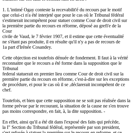
1. L'intimé Ogay conteste la recevabilit'é du recours par le motif
que celui-ci n'a été interjeté que pour le cas où le Tribunal fédéral
s'estimerait incompétent pour statuer comme Cour de droit civil sur
la première partie du recours en réforme, déposé au grefi'e de la
Cour
civile de Vaud, le 7 février 1907, et il estime que cette éventualité
ne s'étant pas produite, il en résulte qu'il n'y a pas de recours de
1a part d'Irénée Cosandey.
Cette objection est toutefois dénuée de fondement. Il faut à la vérité
reconnaitre que le recours a été forme dans la supposition que le
Tribunal
federal statuerait en premier lieu comme Cour de droit civil sur la
première partie du recours en réforme, c'est-à-dire sur les exceptions
de procédure, ei pour le cas où il se ,déclarerait incompétent de ce
chef.
Toutefois, et bien que cette supposition ne se soit pas réalisée dans la
forme prévue par le recourant, la situation de la cause ne s'en trouve
pas moins correspondre, en fait, à, la dite supposition. -
En effet, ainsi qu'il a été dit dans l'exposé des faits qui précède,
la I" Section du Tribunal fédéral, représentée par son president,
s'est refusée à statuer la première sur le recours en reforme, et ce,