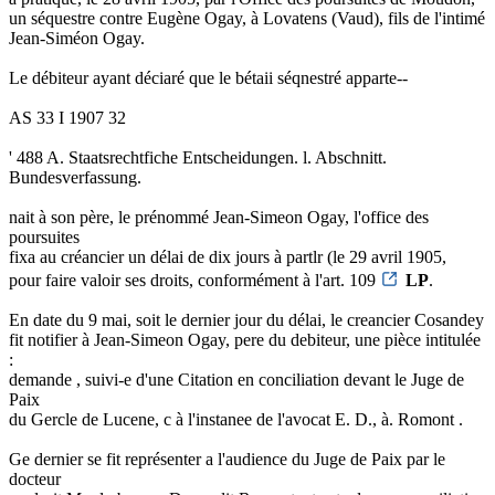
un séquestre contre Eugène Ogay, à Lovatens (Vaud), fils de l'intimé
Jean-Siméon Ogay.
Le débiteur ayant déciaré que le bétaii séqnestré apparte--
AS 33 I 1907 32
' 488 A. Staatsrechtfiche Entscheidungen. l. Abschnitt.
Bundesverfassung.
nait à son père, le prénommé Jean-Simeon Ogay, l'office des
poursuites
fixa au créancier un délai de dix jours à partlr (le 29 avril 1905,
pour faire valoir ses droits, conformément à l'art. 109
LP
.
En date du 9 mai, soit le dernier jour du délai, le creancier Cosandey
fit notifier à Jean-Simeon Ogay, pere du debiteur, une pièce intitulée
:
demande , suivi-e d'une Citation en conciliation devant le Juge de
Paix
du Gercle de Lucene, c à l'instanee de l'avocat E. D., à. Romont .
Ge dernier se fit représenter a l'audience du Juge de Paix par le
docteur