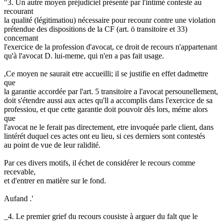
"3. Un autre moyen préjudiciel présenté par l'intimé conteste au
recourant
la qualité (légitimatiou) nécessaire pour recounr contre une violation
prétendue des dispositions de la CF (art. ö transitoire et 33)
concernant
l'exercice de la profession d'avocat, ce droit de recours n'appartenant
qu'à l'avocat D. lui-meme, qui n'en a pas fait usage.
,Ce moyen ne saurait etre accueilli; il se justifie en effet dadmettre
que
la garantie accordée par l'art. 5 transitoire a l'avocat persounellement,
doit s'étendre aussi aux actes qu'll a accomplis dans l'exercice de sa
professiou, et que cette garantie doit pouvoir dès lors, méme alors
que
l'avocat ne le ferait pas directement, etre invoquée parle client, dans
lintérét duquel ces actes ont eu lieu, si ces derniers sont contestés
au point de vue de leur ralidité.
Par ces divers motifs, il échet de considérer le recours comme
recevable,
et d'entrer en matière sur le fond.
Aufand .'
_4. Le premier grief du recours cousiste à arguer du falt que le