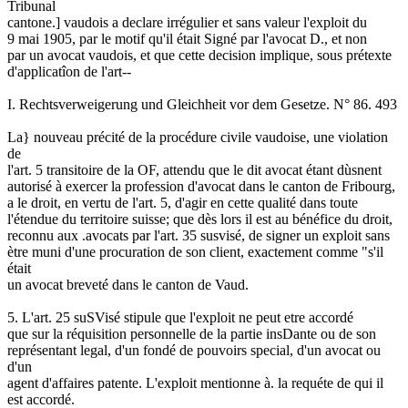
Tribunal
cantone.] vaudois a declare irrégulier et sans valeur l'exploit du
9 mai 1905, par le motif qu'il était Signé par l'avocat D., et non
par un avocat vaudois, et que cette decision implique, sous prétexte
d'applicatîon de l'art--
I. Rechtsverweigerung und Gleichheit vor dem Gesetze. N° 86. 493
La} nouveau précité de la procédure civile vaudoise, une violation
de
l'art. 5 transitoire de la OF, attendu que le dit avocat étant dùsnent
autorisé à exercer la profession d'avocat dans le canton de Fribourg,
a le droit, en vertu de l'art. 5, d'agir en cette qualité dans toute
l'étendue du territoire suisse; que dès lors il est au bénéfice du droit,
reconnu aux .avocats par l'art. 35 susvisé, de signer un exploit sans
ètre muni d'une procuration de son client, exactement comme "s'il
était
un avocat breveté dans le canton de Vaud.
5. L'art. 25 suSVisé stipule que l'exploit ne peut etre accordé
que sur la réquisition personnelle de la partie insDante ou de son
représentant legal, d'un fondé de pouvoirs special, d'un avocat ou
d'un
agent d'affaires patente. L'exploit mentionne à. la requéte de qui il
est accordé.