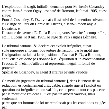
L'exploit dont il s'agit, intitulé : demande pour M. Irénée Cosandey
contre Jean-Simeon Ogay , est daté de Romont, le 9 mai 1905, et est
sigué:
Pour J. Cosandey, E. D., avocat ; il est suivi de la mention suivante :
c Le Juge de Paix du Cercle de Lucens, a Jean-Simeon any, à
Lovatens, e
l'instanee de l'avocat E. D., 'a Romont, vous étes cité à. comparaître,
etc.... Lucens, le 9 mai 1905, le Juge de Paix (signé) Léchaire.
Le tribunal cautonal &. declare cet exploit irrégulier, et par
suite impropre à. former l'ouverture de l'action, par le motif que
l'assignation est faite à la réquisition de l'avocat E. D., à Romont,
et qu'elle n'est donc pas donnée à la l'équisition d'un avocat oaudois,
l'avocat D. n'étant d'ailleurs ni représentant légal, ni fondé de
pouvoirs
Spécial de Cosandey, ni agent d'affaires patenté vaudois.
Ce motif du jugement du tribuual cantone.], dans la teneur de sa
reduction, est certainement critiquable, attendo que si l'exploit en
question est irrégulier et non valable, ce ne peut en tout cas pas etre
par le motif que l'avocat D. u'est pas un avocat vaudois, mais
seulement
parce que cet homme de loi ne remplissait pas les conditions exigées
par