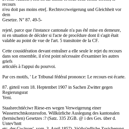
recours
n'eu doit pas moins etre[. Rechtsvcrweigerung und Gleichheit vor
dem
Gesetze. N° 87. 49-5-
rejeté, parce que i'instance cantonale n'a pas été mise en demeure,
ni en situation de décider si l'acte de procédure dont il s'agit était
valable au point de vue de l'art. 5 transitoire de la CF.
Cette cousidération devant entraîner a elle seule le rejet du recours
dans son ensemble, il n'est point nécessaire d'examiner les autres
griefs
articulés à l'appui du pourvoi.
Par ces motifs, ' Le Tribunal fédéral prononce: Le recours est écarte.
87. girteil vom 18. Heptembet 1907 in Sachen Zwitter gegen
Regierungsrat
Yeni.
Staalsrechtiéciwr Riese-ers wegen Verweigerung einer
Wasserrschtskonzessfon. Willkürliche Auslegung des kantonalen
(bernischen) Gesetzes :? (Satz. 335 ZGB. @ i des Ges. über d.
Untev'hntt
etc. der Gwässes', vom. 3. April 1857). Ve'rba'ndliche Zusicherung