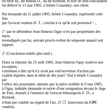
en droit M., du bureau D., au dit Romont, et acte de non-conciliation
fut délivré le 13 mai 1905, à Irénée Cosandey, son client.
Par demande du 11 juillet 1905, Irénée Cosandey, représenté cette
fois
par l'avocat vaudois H. T., conclut à ce qu'ik soit prononcé : .,
1° que le défendeur Jean-Simeon Ogay n'est pas proprletaire des
biens
revendiqués par lui, suivant procès-verbai de séquestre auquel soit
rapport.
2° (Couclusion retirée plus tard.)
Dans sa réponse du 25 aoùt 1905, Jean-Simeon Ogay souleva une
exception,
consistant a dire qu'il n'y avait pas eud'ouverture d'action par
exploit régulier, dans le délai de dix jours" fixé à lréuée Cosandey
par
l'office des poursuites, attendu que la pièce notifiée le 9 mai 1905,
à Ogay, intitulée demande et suivie d'une assignation devant le Juge
de Paix, donnée à l'iustance de l'avocat fribourgeois E. D., a
Romont,
n'était pas valable au regard de l'art. 25
(nouveau) du
CPC
vaudois,