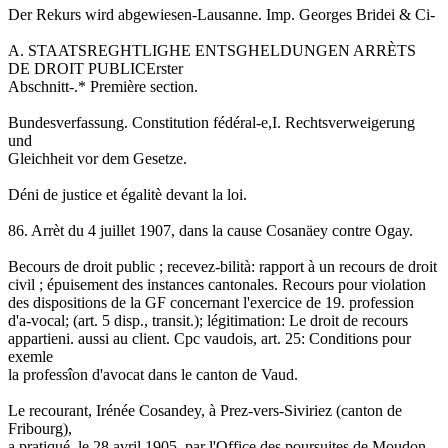
Der Rekurs wird abgewiesen-Lausanne. Imp. Georges Bridei & Ci-
A. STAATSREGHTLIGHE ENTSGHELDUNGEN ARRÈTS
DE DROIT PUBLICErster
Abschnitt-.* Première section.
Bundesverfassung. Constitution fédéral-e,I. Rechtsverweigerung
und
Gleichheit vor dem Gesetze.
Déni de justice et égalitè devant la loi.
86. Arrèt du 4 juillet 1907, dans la cause Cosanäey contre Ogay.
Becours de droit public ; recevez-bilità: rapport à un recours de droit
civil ; épuisement des instances cantonales. Recours pour violation
des dispositions de la GF concernant l'exercice de 19. profession
d'a-vocal; (art. 5 disp., transit.); légitimation: Le droit de recours
appartieni. aussi au client. Cpc vaudois, art. 25: Conditions pour
exemle
la professîon d'avocat dans le canton de Vaud.
Le recourant, Irénée Cosandey, à Prez-vers-Siviriez (canton de
Fribourg),
a pratiqué, le 28 avril 1905, par l'Office des poursuites de Moudon,