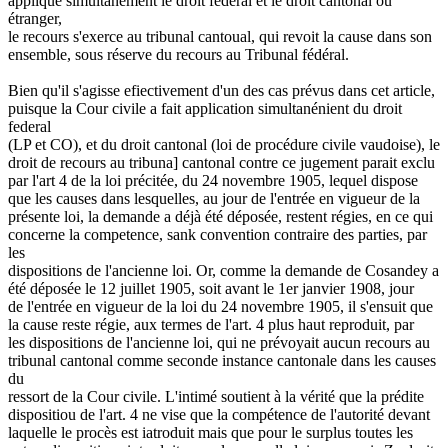
applique simultanément le droit federal et le droit cantonal ou
étranger,
le recours s'exerce au tribunal cantoual, qui revoit la cause dans son
ensemble, sous réserve du recours au Tribunal fédéral.
Bien qu'il s'agisse efiectivement d'un des cas prévus dans cet article,
puisque la Cour civile a fait application simultanénient du droit
federal
(LP et CO), et du droit cantonal (loi de procédure civile vaudoise), le
droit de recours au tribuna] cantonal contre ce jugement parait exclu
par l'art 4 de la loi précitée, du 24 novembre 1905, lequel dispose
que les causes dans lesquelles, au jour de l'entrée en vigueur de la
présente loi, la demande a déjà été déposée, restent régies, en ce qui
concerne la competence, sank convention contraire des parties, par
les
dispositions de l'ancienne loi. Or, comme la demande de Cosandey a
été déposée le 12 juillet 1905, soit avant le 1er janvier 1908, jour
de l'entrée en vigueur de la loi du 24 novembre 1905, il s'ensuit que
la cause reste régie, aux termes de l'art. 4 plus haut reproduit, par
les dispositions de l'ancienne loi, qui ne prévoyait aucun recours au
tribunal cantonal comme seconde instance cantonale dans les causes
du
ressort de la Cour civile. L'intimé soutient à la vérité que la prédite
dispositiou de l'art. 4 ne vise que la compétence de l'autorité devant
laquelle le procès est iatroduit mais que pour le surplus toutes les