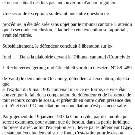
et ne constituait dès lors pas une ouverture d'action régulière.
Une seconde exception, soulevant une autre question de
procédure, a été déclarée sans objet par le tribunal cantone-L attendu
que la seconde conclusion, à laquelle cette exception se rapportait,
avait été retirée.
Subsidiairement, le défendeur concluait à liberation sur le-
fond. . _ Dans la plaidoirie devant le Tribunal cantone] (Cour civtle
I. Rechteverweigeruug und Gleichheii vor dem Gesetze. N° 88. 489
de Vaud) le demandeur Oosaudey, défendeur à l'exceptiou, objecta
que
si l'exploit du 9 mai 1905 contenait un vice de forme, ce vice était
convert par le fait de la comparation du défeudeur et de l'absence de
tout recours contre le sceau, et prétendit en outre qu'en présence des
art. 55 et 65 GPG une citation en conciliation n'est pas nécessaire.
Par jugement du 19 janvier 1907 la Cour civile, par des motifs qui
seront examines, pour autant que de besoin, dans la partie juridique
du present arrét, admit l'exception sen-, levée par le défendeur Ogay,
et statuaut éventuellemenl sur le fond, c'est-à-dire pour le cas où