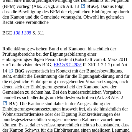
wenn eine Einbürgerungsbewilligung des Bundesamts für Migration
(BFM) vorliegt (Abs. 2; vgl. auch Art. 13
BüG
). Daraus folgt,
dass die Bewilligung des BFM der eigentlichen Einbürgerung durch
den Kanton und die Gemeinde vorausgeht. Obwohl im geltenden
Recht keine verbindliche
BGE
138 I 305
S. 311
Rollenklärung zwischen Bund und Kantonen hinsichtlich der
Prüfungsbereiche bei der Eignungsabklärung einer
einbürgerungswilligen Person besteht (Botschaft vom 4. März 2011
zur Totalrevision des BüG,
BBl 2011 2825
ff. Ziff. 1.2.1.2) und Art.
14
BüG
systematisch im Kontext mit der Bundesbewilligung
steht, enthält die Bestimmung die für die Eignungsabklärung und für
die eigentliche Einbürgerung massgebenden Voraussetzungen, nach
denen sich der Einbürgerungsentscheid der Kantone bzw. der
Gemeinden zu richten hat. Bei den bundesrechtlichen Vorgaben
handelt es sich allerdings um Mindestvorschriften (Art. 38 Abs. 2
BV
). Die Kantone sind daher in der Ausgestaltung der
Einbürgerungsvoraussetzungen insoweit frei, als sie hinsichtlich der
Wohnsitzerfordernisse oder der Eignung Konkretisierungen des
bundesgesetzesrechtlich vorgeschriebenen Rahmens vornehmen
können. Es ist daher verfassungsrechtlich nicht zu beanstanden, dass
der Kanton Schwyz für die Einbürgerung einen tadellosen Leumund