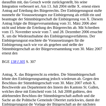
daraufhin mit, das Gesuch werde zurückgestellt, bis seine
Integration verbessert sei. Am 13. Juli 2004 stellte X. erneut einen
Antrag auf Erteilung des Bürgerrechts. Der Einbürgerungsrat stufte
nunmehr die Voraussetzungen zur Einbürgerung als erfüllt ein und
beantragte der Stimmbürgerschaft die Einbürgerung von X. Diesem
Antrag folgte die Bürgerversammlung vom 31. März 2006 aber
nicht und lehnte die Erteilung des Bürgerrechts ab. Mit Schreiben
vom 15. November sowie vom 7. und 28. Dezember 2006 ersuchte
X. um die Wiederaufnahme des Einbürgerungsverfahrens. Der
Einbürgerungsrat erachtete die Voraussetzungen für die
Einbürgerung nach wie vor als gegeben und stellte der
Stimmbürgerschaft an der Bürgerversammlung vom 30. März 2007
erneut den
BGE
138 I 305
S. 307
Antrag, X. das Bürgerrecht zu erteilen. Die Stimmbürgerschaft
lehnte den Einbürgerungsantrag jedoch wiederum ab. Gegen den
Beschluss der Stimmbürgerschaft vom 30. März 2007 erhob X.
Beschwerde ans Departement des Innern des Kantons St. Gallen,
welches diese mit Entscheid vom 14. Juli 2008 guthiess, den
ablehnenden Beschluss der Stimmbürgerschaft aufhob und die
Sache an die Politische Gemeinde Oberriet zurückwies, damit der
Einbürgerungsrat die Vorlage der Bürgerschaft an der nächsten