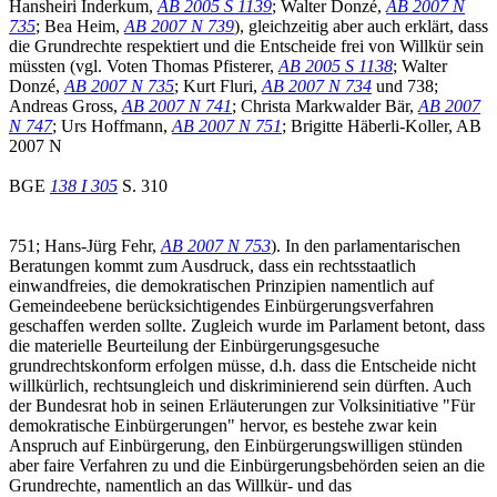
Hansheiri Inderkum,
AB 2005 S 1139
; Walter Donzé,
AB 2007 N
735
; Bea Heim,
AB 2007 N 739
), gleichzeitig aber auch erklärt, dass
die Grundrechte respektiert und die Entscheide frei von Willkür sein
müssten (vgl. Voten Thomas Pfisterer,
AB 2005 S 1138
; Walter
Donzé,
AB 2007 N 735
; Kurt Fluri,
AB 2007 N 734
und 738;
Andreas Gross,
AB 2007 N 741
; Christa Markwalder Bär,
AB 2007
N 747
; Urs Hoffmann,
AB 2007 N 751
; Brigitte Häberli-Koller, AB
2007 N
BGE
138 I 305
S. 310
751; Hans-Jürg Fehr,
AB 2007 N 753
). In den parlamentarischen
Beratungen kommt zum Ausdruck, dass ein rechtsstaatlich
einwandfreies, die demokratischen Prinzipien namentlich auf
Gemeindeebene berücksichtigendes Einbürgerungsverfahren
geschaffen werden sollte. Zugleich wurde im Parlament betont, dass
die materielle Beurteilung der Einbürgerungsgesuche
grundrechtskonform erfolgen müsse, d.h. dass die Entscheide nicht
willkürlich, rechtsungleich und diskriminierend sein dürften. Auch
der Bundesrat hob in seinen Erläuterungen zur Volksinitiative "Für
demokratische Einbürgerungen" hervor, es bestehe zwar kein
Anspruch auf Einbürgerung, den Einbürgerungswilligen stünden
aber faire Verfahren zu und die Einbürgerungsbehörden seien an die
Grundrechte, namentlich an das Willkür- und das