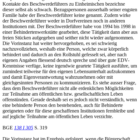
Kontakte des Beschwerdeführers zu Einheimischen bezeichne
dieser selbst als schwach. Bezugspersonen ausserhalb seiner engsten
Familie habe der Beschwerdeführer keine genannt. Zudem wirke
der Beschwerdeführer weder in Dorfvereinen noch in anderen
Institutionen mit. Der Beschwerdeführer habe von 1994 bis 1998 in
einer Behindertenwerkstätte gearbeitet, diese Tätigkeit dann aber aus
freien Stücken aufgegeben und seither nicht wieder aufgenommen.
Die Vorinstanz hat weiter hervorgehoben, es sei schwierig
nachzuvollziehen, weshalb eine Person, welche zwar körperlich
behindert und dadurch an den Rollstuhl gefesselt sei, aber nach
eigenen Angaben fliessend deutsch spreche und über gute EDV-
Kenntnisse verfüge, keine irgendwie geartete Tätigkeit ausführe, um
zumindest teilweise für den eigenen Lebensunterhalt aufzukommen
und damit Eigenverantwortung wahrzunehmen oder mit
gleichgesinnten Personen zu kommunizieren. Es stehe ausser Frage,
dass dem Beschwerdeführer nicht alle erdenklichen Möglichkeiten
zur Teilnahme am öffentlichen bzw. gesellschaftlichen Leben
offenstünden. Gerade deshalb sei es jedoch nicht verständlich, wenn
eine behinderte Person den bestehenden, auch für Behinderte
geeigneten oder für diese geschaffenen Institutionen fernbleibe und
auf jegliche Teilnahme am öffentlichen Leben verzichte.
BGE
138 I 305
S. 319
Die Vorinstanz hat im Ergebnis gefolgert, wenn die Bürgerschaft