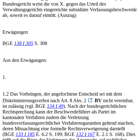
Bundesgericht weist die von X. gegen das Urteil des
Verwaltungsgerichts eingereichte subsidiäre Verfassungsbeschwerde
ab, soweit es darauf eintritt. (Auszug)
Erwägungen
BGE
138 I 305
S. 308
Aus den Erwägungen:
1.
1.2 Das Vorbringen, der angefochtene Entscheid sei mit dem
Diskriminierungsverbot nach Art. 8 Abs. 2
BV
nicht vereinbar,
ist zulässig (vgl. BGE
134 I 49
). Nach der bundesgerichtlichen
Rechtsprechung kann der Beschwerdeführer als Partei im
kantonalen Verfahren zudem die Verletzung
bundesverfassungsrechtlicher Verfahrensgarantien geltend machen,
deren Missachtung eine formelle Rechtsverweigerung darstellt
(BGE
133 I 185
E. 6.2 S. 199; BGE
132 I 167
E. 2.1 S. 168). Dies
trifft auf die Rüge der Verletzung des Anspruchs auf rechtliches