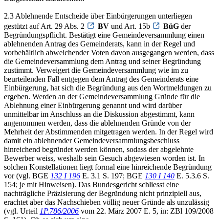
2.3 Ablehnende Entscheide über Einbürgerungen unterliegen
gestützt auf Art. 29 Abs. 2
BV
und Art. 15b
BüG
der
Begründungspflicht. Bestätigt eine Gemeindeversammlung einen
ablehnenden Antrag des Gemeinderats, kann in der Regel und
vorbehältlich abweichender Voten davon ausgegangen werden, dass
die Gemeindeversammlung dem Antrag und seiner Begründung
zustimmt. Verweigert die Gemeindeversammlung wie im zu
beurteilenden Fall entgegen dem Antrag des Gemeinderats eine
Einbürgerung, hat sich die Begründung aus den Wortmeldungen zu
ergeben. Werden an der Gemeindeversammlung Gründe für die
Ablehnung einer Einbürgerung genannt und wird darüber
unmittelbar im Anschluss an die Diskussion abgestimmt, kann
angenommen werden, dass die ablehnenden Gründe von der
Mehrheit der Abstimmenden mitgetragen werden. In der Regel wird
damit ein ablehnender Gemeindeversammlungsbeschluss
hinreichend begründet werden können, sodass der abgelehnte
Bewerber weiss, weshalb sein Gesuch abgewiesen worden ist. In
solchen Konstellationen liegt formal eine hinreichende Begründung
vor (vgl. BGE
132 I 196
E. 3.1 S. 197; BGE
130 I 140
E. 5.3.6 S.
154; je mit Hinweisen). Das Bundesgericht schliesst eine
nachträgliche Präzisierung der Begründung nicht prinzipiell aus,
erachtet aber das Nachschieben völlig neuer Gründe als unzulässig
(vgl. Urteil
1P.786/2006
vom 22. März 2007 E. 5, in: ZBl 109/2008