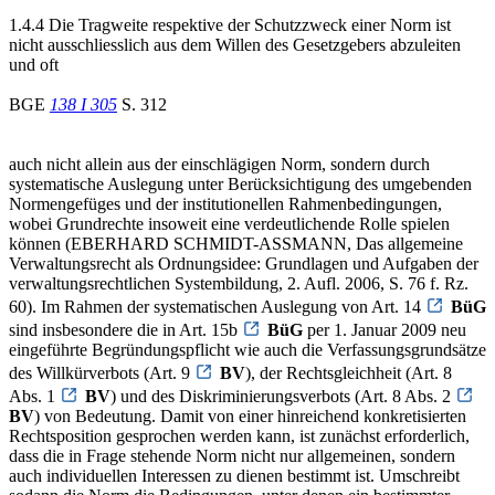
1.4.4 Die Tragweite respektive der Schutzzweck einer Norm ist
nicht ausschliesslich aus dem Willen des Gesetzgebers abzuleiten
und oft
BGE
138 I 305
S. 312
auch nicht allein aus der einschlägigen Norm, sondern durch
systematische Auslegung unter Berücksichtigung des umgebenden
Normengefüges und der institutionellen Rahmenbedingungen,
wobei Grundrechte insoweit eine verdeutlichende Rolle spielen
können (EBERHARD SCHMIDT-ASSMANN, Das allgemeine
Verwaltungsrecht als Ordnungsidee: Grundlagen und Aufgaben der
verwaltungsrechtlichen Systembildung, 2. Aufl. 2006, S. 76 f. Rz.
60). Im Rahmen der systematischen Auslegung von Art. 14
BüG
sind insbesondere die in Art. 15b
BüG
per 1. Januar 2009 neu
eingeführte Begründungspflicht wie auch die Verfassungsgrundsätze
des Willkürverbots (Art. 9
BV
), der Rechtsgleichheit (Art. 8
Abs. 1
BV
) und des Diskriminierungsverbots (Art. 8 Abs. 2
BV
) von Bedeutung. Damit von einer hinreichend konkretisierten
Rechtsposition gesprochen werden kann, ist zunächst erforderlich,
dass die in Frage stehende Norm nicht nur allgemeinen, sondern
auch individuellen Interessen zu dienen bestimmt ist. Umschreibt