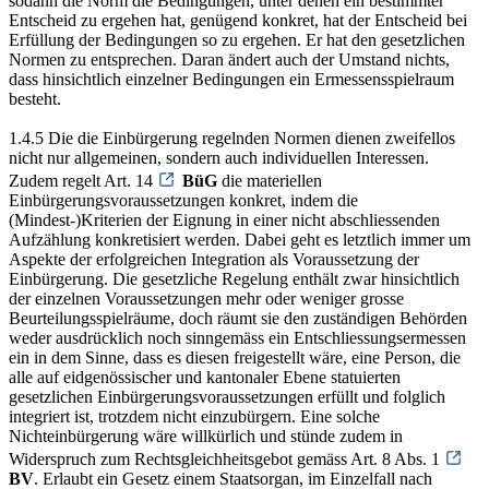
sodann die Norm die Bedingungen, unter denen ein bestimmter
Entscheid zu ergehen hat, genügend konkret, hat der Entscheid bei
Erfüllung der Bedingungen so zu ergehen. Er hat den gesetzlichen
Normen zu entsprechen. Daran ändert auch der Umstand nichts,
dass hinsichtlich einzelner Bedingungen ein Ermessensspielraum
besteht.
1.4.5 Die die Einbürgerung regelnden Normen dienen zweifellos
nicht nur allgemeinen, sondern auch individuellen Interessen.
Zudem regelt Art. 14
BüG
die materiellen
Einbürgerungsvoraussetzungen konkret, indem die
(Mindest-)Kriterien der Eignung in einer nicht abschliessenden
Aufzählung konkretisiert werden. Dabei geht es letztlich immer um
Aspekte der erfolgreichen Integration als Voraussetzung der
Einbürgerung. Die gesetzliche Regelung enthält zwar hinsichtlich
der einzelnen Voraussetzungen mehr oder weniger grosse
Beurteilungsspielräume, doch räumt sie den zuständigen Behörden
weder ausdrücklich noch sinngemäss ein Entschliessungsermessen
ein in dem Sinne, dass es diesen freigestellt wäre, eine Person, die
alle auf eidgenössischer und kantonaler Ebene statuierten
gesetzlichen Einbürgerungsvoraussetzungen erfüllt und folglich
integriert ist, trotzdem nicht einzubürgern. Eine solche
Nichteinbürgerung wäre willkürlich und stünde zudem in
Widerspruch zum Rechtsgleichheitsgebot gemäss Art. 8 Abs. 1
BV
. Erlaubt ein Gesetz einem Staatsorgan, im Einzelfall nach