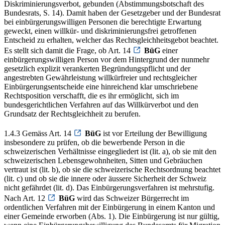
Diskriminierungsverbot, gebunden (Abstimmungsbotschaft des
Bundesrats, S. 14). Damit haben der Gesetzgeber und der Bundesrat
bei einbürgerungswilligen Personen die berechtigte Erwartung
geweckt, einen willkür- und diskriminierungsfrei getroffenen
Entscheid zu erhalten, welcher das Rechtsgleichheitsgebot beachtet.
Es stellt sich damit die Frage, ob Art. 14
BüG
einer
einbürgerungswilligen Person vor dem Hintergrund der nunmehr
gesetzlich explizit verankerten Begründungspflicht und der
angestrebten Gewährleistung willkürfreier und rechtsgleicher
Einbürgerungsentscheide eine hinreichend klar umschriebene
Rechtsposition verschafft, die es ihr ermöglicht, sich im
bundesgerichtlichen Verfahren auf das Willkürverbot und den
Grundsatz der Rechtsgleichheit zu berufen.
1.4.3 Gemäss Art. 14
BüG
ist vor Erteilung der Bewilligung
insbesondere zu prüfen, ob die bewerbende Person in die
schweizerischen Verhältnisse eingegliedert ist (lit. a), ob sie mit den
schweizerischen Lebensgewohnheiten, Sitten und Gebräuchen
vertraut ist (lit. b), ob sie die schweizerische Rechtsordnung beachtet
(lit. c) und ob sie die innere oder äussere Sicherheit der Schweiz
nicht gefährdet (lit. d). Das Einbürgerungsverfahren ist mehrstufig.
Nach Art. 12
BüG
wird das Schweizer Bürgerrecht im
ordentlichen Verfahren mit der Einbürgerung in einem Kanton und
einer Gemeinde erworben (Abs. 1). Die Einbürgerung ist nur gültig,