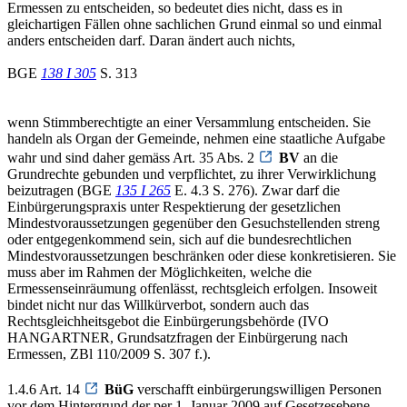
Ermessen zu entscheiden, so bedeutet dies nicht, dass es in
gleichartigen Fällen ohne sachlichen Grund einmal so und einmal
anders entscheiden darf. Daran ändert auch nichts,
BGE
138 I 305
S. 313
wenn Stimmberechtigte an einer Versammlung entscheiden. Sie
handeln als Organ der Gemeinde, nehmen eine staatliche Aufgabe
wahr und sind daher gemäss Art. 35 Abs. 2
BV
an die
Grundrechte gebunden und verpflichtet, zu ihrer Verwirklichung
beizutragen (BGE
135 I 265
E. 4.3 S. 276). Zwar darf die
Einbürgerungspraxis unter Respektierung der gesetzlichen
Mindestvoraussetzungen gegenüber den Gesuchstellenden streng
oder entgegenkommend sein, sich auf die bundesrechtlichen
Mindestvoraussetzungen beschränken oder diese konkretisieren. Sie
muss aber im Rahmen der Möglichkeiten, welche die
Ermessenseinräumung offenlässt, rechtsgleich erfolgen. Insoweit
bindet nicht nur das Willkürverbot, sondern auch das
Rechtsgleichheitsgebot die Einbürgerungsbehörde (IVO
HANGARTNER, Grundsatzfragen der Einbürgerung nach
Ermessen, ZBl 110/2009 S. 307 f.).
1.4.6 Art. 14
BüG
verschafft einbürgerungswilligen Personen
vor dem Hintergrund der per 1. Januar 2009 auf Gesetzesebene