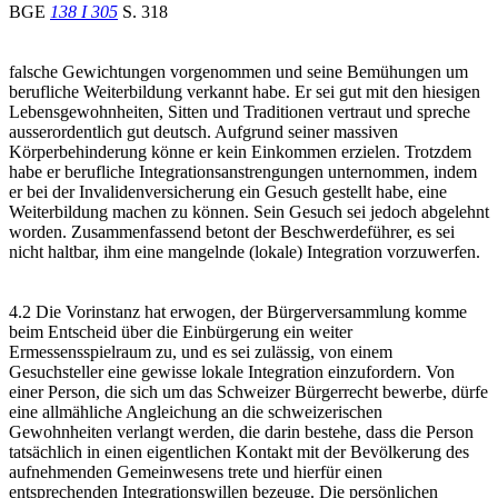
BGE
138 I 305
S. 318
falsche Gewichtungen vorgenommen und seine Bemühungen um
berufliche Weiterbildung verkannt habe. Er sei gut mit den hiesigen
Lebensgewohnheiten, Sitten und Traditionen vertraut und spreche
ausserordentlich gut deutsch. Aufgrund seiner massiven
Körperbehinderung könne er kein Einkommen erzielen. Trotzdem
habe er berufliche Integrationsanstrengungen unternommen, indem
er bei der Invalidenversicherung ein Gesuch gestellt habe, eine
Weiterbildung machen zu können. Sein Gesuch sei jedoch abgelehnt
worden. Zusammenfassend betont der Beschwerdeführer, es sei
nicht haltbar, ihm eine mangelnde (lokale) Integration vorzuwerfen.
4.2 Die Vorinstanz hat erwogen, der Bürgerversammlung komme
beim Entscheid über die Einbürgerung ein weiter
Ermessensspielraum zu, und es sei zulässig, von einem
Gesuchsteller eine gewisse lokale Integration einzufordern. Von
einer Person, die sich um das Schweizer Bürgerrecht bewerbe, dürfe
eine allmähliche Angleichung an die schweizerischen
Gewohnheiten verlangt werden, die darin bestehe, dass die Person
tatsächlich in einen eigentlichen Kontakt mit der Bevölkerung des
aufnehmenden Gemeinwesens trete und hierfür einen
entsprechenden Integrationswillen bezeuge. Die persönlichen