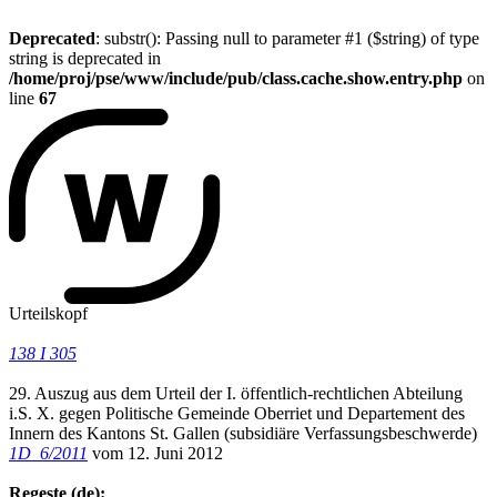
Deprecated
: substr(): Passing null to parameter #1 ($string) of type
string is deprecated in
/home/proj/pse/www/include/pub/class.cache.show.entry.php
on
line
67
Urteilskopf
138 I 305
29. Auszug aus dem Urteil der I. öffentlich-rechtlichen Abteilung
i.S. X. gegen Politische Gemeinde Oberriet und Departement des
Innern des Kantons St. Gallen (subsidiäre Verfassungsbeschwerde)
1D_6/2011
vom 12. Juni 2012
Regeste (de):