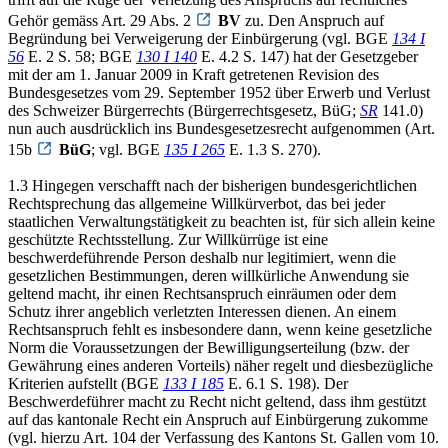
Gehör gemäss Art. 29 Abs. 2
BV
zu. Den Anspruch auf
Begründung bei Verweigerung der Einbürgerung (vgl. BGE
134 I
56
E. 2 S. 58; BGE
130 I 140
E. 4.2 S. 147) hat der Gesetzgeber
mit der am 1. Januar 2009 in Kraft getretenen Revision des
Bundesgesetzes vom 29. September 1952 über Erwerb und Verlust
des Schweizer Bürgerrechts (Bürgerrechtsgesetz, BüG;
SR
141.0)
nun auch ausdrücklich ins Bundesgesetzesrecht aufgenommen (Art.
15b
BüG
; vgl. BGE
135 I 265
E. 1.3 S. 270).
1.3 Hingegen verschafft nach der bisherigen bundesgerichtlichen
Rechtsprechung das allgemeine Willkürverbot, das bei jeder
staatlichen Verwaltungstätigkeit zu beachten ist, für sich allein keine
geschützte Rechtsstellung. Zur Willkürrüge ist eine
beschwerdeführende Person deshalb nur legitimiert, wenn die
gesetzlichen Bestimmungen, deren willkürliche Anwendung sie
geltend macht, ihr einen Rechtsanspruch einräumen oder dem
Schutz ihrer angeblich verletzten Interessen dienen. An einem
Rechtsanspruch fehlt es insbesondere dann, wenn keine gesetzliche
Norm die Voraussetzungen der Bewilligungserteilung (bzw. der
Gewährung eines anderen Vorteils) näher regelt und diesbezügliche
Kriterien aufstellt (BGE
133 I 185
E. 6.1 S. 198). Der
Beschwerdeführer macht zu Recht nicht geltend, dass ihm gestützt
auf das kantonale Recht ein Anspruch auf Einbürgerung zukomme
(vgl. hierzu Art. 104 der Verfassung des Kantons St. Gallen vom 10.