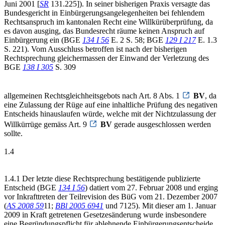
Juni 2001 [
SR
131.225]). In seiner bisherigen Praxis versagte das
Bundesgericht in Einbürgerungsangelegenheiten bei fehlendem
Rechtsanspruch im kantonalen Recht eine Willkürüberprüfung, da
es davon ausging, das Bundesrecht räume keinen Anspruch auf
Einbürgerung ein (BGE
134 I 56
E. 2 S. 58; BGE
129 I 217
E. 1.3
S. 221). Vom Ausschluss betroffen ist nach der bisherigen
Rechtsprechung gleichermassen der Einwand der Verletzung des
BGE
138 I 305
S. 309
allgemeinen Rechtsgleichheitsgebots nach Art. 8 Abs. 1
BV
, da
eine Zulassung der Rüge auf eine inhaltliche Prüfung des negativen
Entscheids hinauslaufen würde, welche mit der Nichtzulassung der
Willkürrüge gemäss Art. 9
BV
gerade ausgeschlossen werden
sollte.
1.4
1.4.1 Der letzte diese Rechtsprechung bestätigende publizierte
Entscheid (BGE
134 I 56
) datiert vom 27. Februar 2008 und erging
vor Inkrafttreten der Teilrevision des BüG vom 21. Dezember 2007
(
A
S 2008 59
11;
BBl 2005 6941
und 7125). Mit dieser am 1. Januar
2009 in Kraft getretenen Gesetzesänderung wurde insbesondere
eine Begründungspflicht für ablehnende Einbürgerungsentscheide