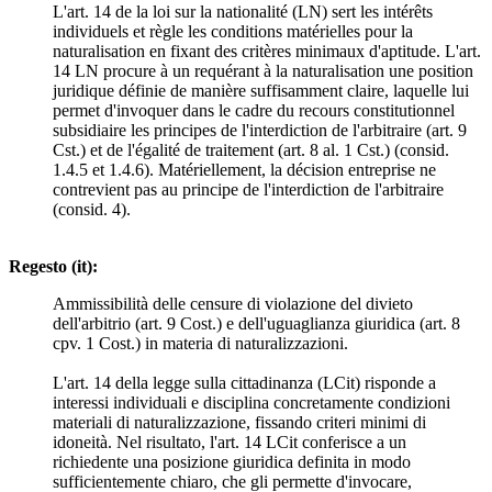
L'art. 14 de la loi sur la nationalité (LN) sert les intérêts
individuels et règle les conditions matérielles pour la
naturalisation en fixant des critères minimaux d'aptitude. L'art.
14 LN procure à un requérant à la naturalisation une position
juridique définie de manière suffisamment claire, laquelle lui
permet d'invoquer dans le cadre du recours constitutionnel
subsidiaire les principes de l'interdiction de l'arbitraire (art. 9
Cst.) et de l'égalité de traitement (art. 8 al. 1 Cst.) (consid.
1.4.5 et 1.4.6). Matériellement, la décision entreprise ne
contrevient pas au principe de l'interdiction de l'arbitraire
(consid. 4).
Regesto (it):
Ammissibilità delle censure di violazione del divieto
dell'arbitrio (art. 9 Cost.) e dell'uguaglianza giuridica (art. 8
cpv. 1 Cost.) in materia di naturalizzazioni.
L'art. 14 della legge sulla cittadinanza (LCit) risponde a
interessi individuali e disciplina concretamente condizioni
materiali di naturalizzazione, fissando criteri minimi di
idoneità. Nel risultato, l'art. 14 LCit conferisce a un
richiedente una posizione giuridica definita in modo
sufficientemente chiaro, che gli permette d'invocare,