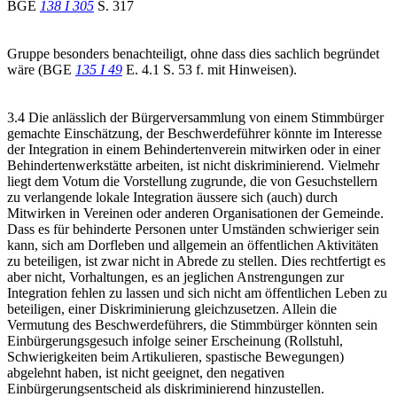
BGE
138 I 305
S. 317
Gruppe besonders benachteiligt, ohne dass dies sachlich begründet
wäre (BGE
135 I 49
E. 4.1 S. 53 f. mit Hinweisen).
3.4 Die anlässlich der Bürgerversammlung von einem Stimmbürger
gemachte Einschätzung, der Beschwerdeführer könnte im Interesse
der Integration in einem Behindertenverein mitwirken oder in einer
Behindertenwerkstätte arbeiten, ist nicht diskriminierend. Vielmehr
liegt dem Votum die Vorstellung zugrunde, die von Gesuchstellern
zu verlangende lokale Integration äussere sich (auch) durch
Mitwirken in Vereinen oder anderen Organisationen der Gemeinde.
Dass es für behinderte Personen unter Umständen schwieriger sein
kann, sich am Dorfleben und allgemein an öffentlichen Aktivitäten
zu beteiligen, ist zwar nicht in Abrede zu stellen. Dies rechtfertigt es
aber nicht, Vorhaltungen, es an jeglichen Anstrengungen zur
Integration fehlen zu lassen und sich nicht am öffentlichen Leben zu
beteiligen, einer Diskriminierung gleichzusetzen. Allein die
Vermutung des Beschwerdeführers, die Stimmbürger könnten sein
Einbürgerungsgesuch infolge seiner Erscheinung (Rollstuhl,
Schwierigkeiten beim Artikulieren, spastische Bewegungen)
abgelehnt haben, ist nicht geeignet, den negativen
Einbürgerungsentscheid als diskriminierend hinzustellen.