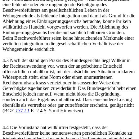
eine fehlende oder eine ungenügende Beteiligung des
Beschwerdeführers am gesellschaftlichen Leben in der
Wohngemeinde als fehlende Integration und damit als Grund für die
Ablehnung eines Einbürgerungsgesuchs betrachte, könne ihr kein
willkürliches Handeln vorgeworfen werden. Die Ablehnung des
Einbürgerungsgesuchs beruhe auf sachlich haltbaren Gründen.
Beim Beschwerdeführer seien keine hinreichenden Merkmale einer
vertieften Integration in die gesellschaftlichen Verhältnisse der
Wohngemeinde ersichtlich.
4.3 Nach der ständigen Praxis des Bundesgerichts liegt Willkür in
der Rechtsanwendung vor, wenn der angefochtene Entscheid
offensichtlich unhaltbar ist, mit der tatsächlichen Situation in klarem
Widerspruch steht, eine Norm oder einen unumstrittenen
Rechtsgrundsatz krass verletzt oder in stossender Weise dem
Gerechtigkeitsgedanken zuwiderläuft. Das Bundesgericht hebt einen
Entscheid jedoch nur auf, wenn nicht bloss die Begründung,
sondern auch das Ergebnis unhaltbar ist. Dass eine andere Lösung
ebenfalls als vertretbar oder gar zutreffender erscheint, genügt nicht
(BGE
137 I 1
E. 2.4 S. 5 mit Hinweisen).
4.4 Die Vorinstanz hat willkürfrei festgestellt, dass der
Beschwerdeführer keine nennenswerten persönlichen Kontakte zu
Einheimischen pflegt, dass er in keinen Dorfvereinen mitwirkt und