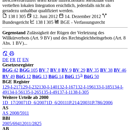
Beschwerdeführer seien keine hinreichenden Merkmale einer
vertieften lokalen Integration ersichtlich, jedenfalls nicht als
geradezu unhaltbar qualifiziert werden.
138 I 305
12. Juni 2012
14. Dezember 2012
Bundesgericht
138 I 305
BGE - Verfassungsrecht
Gegenstand
Zulässigkeit der Rügen der Verletzung des
Willkürverbots (Art. 9 BV) und des Rechtsgleichheitsgebots (Art. 8
Abs. 1 BV)...
DE
FR
IT
EN
Gesetzesregister
BGG
42
BGG
105
BV
7
BV
8
BV
9
BV
29
BV
35
BV
38
BV
46
b
BV
49
BüG
12
BüG
13
BüG
14
BüG
15
BüG
50
BGE Register
129-I-217
129-I-232
130-I-140
132-I-167
132-I-196
133-I-185
134-I-
49
134-I-56
135-I-265
135-I-49
137-I-1
138-I-305
Weitere Urteile ab 2000
1D_17/2007
1D_6/2007
1D_6/2011
1P.214/2003
1P.786/2006
AS
AS 2008/5911
BBl
2005/6941
2011/2825
AB