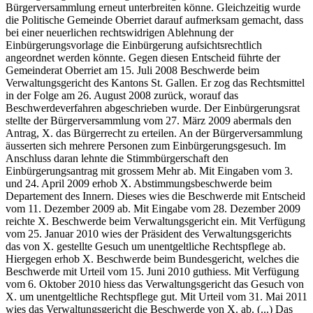
Bürgerversammlung erneut unterbreiten könne. Gleichzeitig wurde
die Politische Gemeinde Oberriet darauf aufmerksam gemacht, dass
bei einer neuerlichen rechtswidrigen Ablehnung der
Einbürgerungsvorlage die Einbürgerung aufsichtsrechtlich
angeordnet werden könnte. Gegen diesen Entscheid führte der
Gemeinderat Oberriet am 15. Juli 2008 Beschwerde beim
Verwaltungsgericht des Kantons St. Gallen. Er zog das Rechtsmittel
in der Folge am 26. August 2008 zurück, worauf das
Beschwerdeverfahren abgeschrieben wurde. Der Einbürgerungsrat
stellte der Bürgerversammlung vom 27. März 2009 abermals den
Antrag, X. das Bürgerrecht zu erteilen. An der Bürgerversammlung
äusserten sich mehrere Personen zum Einbürgerungsgesuch. Im
Anschluss daran lehnte die Stimmbürgerschaft den
Einbürgerungsantrag mit grossem Mehr ab. Mit Eingaben vom 3.
und 24. April 2009 erhob X. Abstimmungsbeschwerde beim
Departement des Innern. Dieses wies die Beschwerde mit Entscheid
vom 11. Dezember 2009 ab. Mit Eingabe vom 28. Dezember 2009
reichte X. Beschwerde beim Verwaltungsgericht ein. Mit Verfügung
vom 25. Januar 2010 wies der Präsident des Verwaltungsgerichts
das von X. gestellte Gesuch um unentgeltliche Rechtspflege ab.
Hiergegen erhob X. Beschwerde beim Bundesgericht, welches die
Beschwerde mit Urteil vom 15. Juni 2010 guthiess. Mit Verfügung
vom 6. Oktober 2010 hiess das Verwaltungsgericht das Gesuch von
X. um unentgeltliche Rechtspflege gut. Mit Urteil vom 31. Mai 2011
wies das Verwaltungsgericht die Beschwerde von X. ab. (...) Das