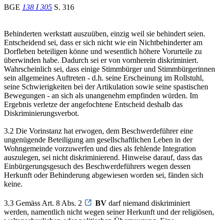
BGE
138 I 305
S. 316
Behinderten werkstatt auszuüben, einzig weil sie behindert seien.
Entscheidend sei, dass er sich nicht wie ein Nichtbehinderter am
Dorfleben beteiligen könne und wesentlich höhere Vorurteile zu
überwinden habe. Dadurch sei er von vornherein diskriminiert.
Wahrscheinlich sei, dass einige Stimmbürger und Stimmbürgerinnen
sein allgemeines Auftreten - d.h. seine Erscheinung im Rollstuhl,
seine Schwierigkeiten bei der Artikulation sowie seine spastischen
Bewegungen - an sich als unangenehm empfinden würden. Im
Ergebnis verletze der angefochtene Entscheid deshalb das
Diskriminierungsverbot.
3.2 Die Vorinstanz hat erwogen, dem Beschwerdeführer eine
ungenügende Beteiligung am gesellschaftlichen Leben in der
Wohngemeinde vorzuwerfen und dies als fehlende Integration
auszulegen, sei nicht diskriminierend. Hinweise darauf, dass das
Einbürgerungsgesuch des Beschwerdeführers wegen dessen
Herkunft oder Behinderung abgewiesen worden sei, fänden sich
keine.
3.3 Gemäss Art. 8 Abs. 2
BV
darf niemand diskriminiert
werden, namentlich nicht wegen seiner Herkunft und der religiösen,