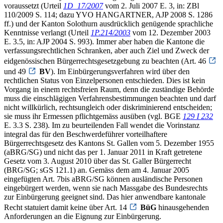
voraussetzt (Urteil
1D_17/2007
vom 2. Juli 2007 E. 3, in: ZBl
110/2009 S. 114; dazu YVO HANGARTNER, AJP 2008 S. 1286
ff.) und der Kanton Solothurn ausdrücklich genügende sprachliche
Kenntnisse verlangt (Urteil
1P.214/2003
vom 12. Dezember 2003
E. 3.5, in: AJP 2004 S. 993). Immer aber haben die Kantone die
verfassungsrechtlichen Schranken, aber auch Ziel und Zweck der
eidgenössischen Bürgerrechtsgesetzgebung zu beachten (Art. 46
und 49
BV
). Im Einbürgerungsverfahren wird über den
rechtlichen Status von Einzelpersonen entschieden. Dies ist kein
Vorgang in einem rechtsfreien Raum, denn die zuständige Behörde
muss die einschlägigen Verfahrensbestimmungen beachten und darf
nicht willkürlich, rechtsungleich oder diskriminierend entscheiden;
sie muss ihr Ermessen pflichtgemäss ausüben (vgl. BGE
129 I 232
E. 3.3 S. 238). Im zu beurteilenden Fall wendet die Vorinstanz
integral das für den Beschwerdeführer vorteilhaftere
Bürgerrechtsgesetz des Kantons St. Gallen vom 5. Dezember 1955
(aBRG/SG) und nicht das per 1. Januar 2011 in Kraft getretene
Gesetz vom 3. August 2010 über das St. Galler Bürgerrecht
(BRG/SG; sGS 121.1) an. Gemäss dem am 4. Januar 2005
eingefügten Art. 7bis aBRG/SG können ausländische Personen
eingebürgert werden, wenn sie nach Massgabe des Bundesrechts
zur Einbürgerung geeignet sind. Das hier anwendbare kantonale
Recht statuiert damit keine über Art. 14
BüG
hinausgehenden
Anforderungen an die Eignung zur Einbürgerung.