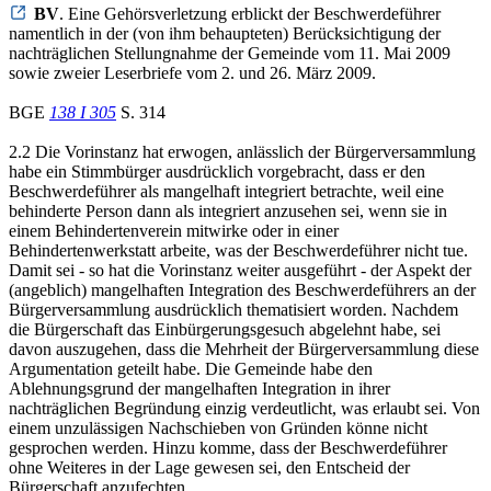
BV
. Eine Gehörsverletzung erblickt der Beschwerdeführer
namentlich in der (von ihm behaupteten) Berücksichtigung der
nachträglichen Stellungnahme der Gemeinde vom 11. Mai 2009
sowie zweier Leserbriefe vom 2. und 26. März 2009.
BGE
138 I 305
S. 314
2.2 Die Vorinstanz hat erwogen, anlässlich der Bürgerversammlung
habe ein Stimmbürger ausdrücklich vorgebracht, dass er den
Beschwerdeführer als mangelhaft integriert betrachte, weil eine
behinderte Person dann als integriert anzusehen sei, wenn sie in
einem Behindertenverein mitwirke oder in einer
Behindertenwerkstatt arbeite, was der Beschwerdeführer nicht tue.
Damit sei - so hat die Vorinstanz weiter ausgeführt - der Aspekt der
(angeblich) mangelhaften Integration des Beschwerdeführers an der
Bürgerversammlung ausdrücklich thematisiert worden. Nachdem
die Bürgerschaft das Einbürgerungsgesuch abgelehnt habe, sei
davon auszugehen, dass die Mehrheit der Bürgerversammlung diese
Argumentation geteilt habe. Die Gemeinde habe den
Ablehnungsgrund der mangelhaften Integration in ihrer
nachträglichen Begründung einzig verdeutlicht, was erlaubt sei. Von
einem unzulässigen Nachschieben von Gründen könne nicht
gesprochen werden. Hinzu komme, dass der Beschwerdeführer
ohne Weiteres in der Lage gewesen sei, den Entscheid der
Bürgerschaft anzufechten.