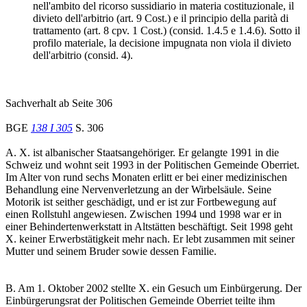
nell'ambito del ricorso sussidiario in materia costituzionale, il
divieto dell'arbitrio (art. 9 Cost.) e il principio della parità di
trattamento (art. 8 cpv. 1 Cost.) (consid. 1.4.5 e 1.4.6). Sotto il
profilo materiale, la decisione impugnata non viola il divieto
dell'arbitrio (consid. 4).
Sachverhalt ab Seite 306
BGE
138 I 305
S. 306
A. X. ist albanischer Staatsangehöriger. Er gelangte 1991 in die
Schweiz und wohnt seit 1993 in der Politischen Gemeinde Oberriet.
Im Alter von rund sechs Monaten erlitt er bei einer medizinischen
Behandlung eine Nervenverletzung an der Wirbelsäule. Seine
Motorik ist seither geschädigt, und er ist zur Fortbewegung auf
einen Rollstuhl angewiesen. Zwischen 1994 und 1998 war er in
einer Behindertenwerkstatt in Altstätten beschäftigt. Seit 1998 geht
X. keiner Erwerbstätigkeit mehr nach. Er lebt zusammen mit seiner
Mutter und seinem Bruder sowie dessen Familie.
B. Am 1. Oktober 2002 stellte X. ein Gesuch um Einbürgerung. Der
Einbürgerungsrat der Politischen Gemeinde Oberriet teilte ihm