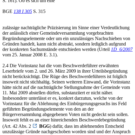
S. 161). Ob es sich um eine
BGE
138 I 305
S. 315
zulässige nachträgliche Präzisierung im Sinne einer Verdeutlichung
der anlässlich einer Gemeindeversammlung vorgebrachten
Begründungselemente oder um ein unzulässiges Nachschieben von
Gründen handelt, kann nicht abstrakt, sondern lediglich aufgrund
der konkreten Sachumstände entschieden werden (Urteil
1D_6/2007
vom 25. Januar 2008 E. 3.1).
2.4 Die Vorinstanz hat die vom Beschwerdeführer erwähnten
Leserbriefe vom 2. und 26. März 2009 in ihrer Urteilsbegründung
nicht berücksichtigt. Die Rüge des Beschwerdeführers ist folglich
insoweit nicht stichhaltig. Seinen weiteren Einwand, die Vorinstanz
hätte nicht auf die nachträgliche Stellungnahme der Gemeinde vom
11. Mai 2009 abstellen dürfen, substanziiert er nicht näher.
Insbesondere unterlässt er es, konkret darzutun, welche von der
Vorinstanz für die Ablehnung des Einbürgerungsgesuchs ins Feld
geführten Begründungselemente von den an der
Bürgerversammlung abgegebenen Voten nicht gedeckt sein sollen.
Insoweit fehlt es an einer hinreichenden Beschwerdebegründung
(Art. 42 Abs. 2
BGG
) dafür, dass im ablehnenden Entscheid
unzulässige Gründe nachgeschoben worden sind und der Anspruch