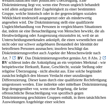
weltanschaulichen oder politischen Überzeugung. Eine
Diskriminierung liegt vor, wenn eine Person ungleich behandelt
wird allein aufgrund ihrer Zugehörigkeit zu einer bestimmten
Gruppe, welche historisch oder in der gegenwärtigen sozialen
Wirklichkeit tendenziell ausgegrenzt oder als minderwertig
angesehen wird. Die Diskriminierung stellt eine qualifizierte
Ungleichbehandlung von Personen in vergleichbaren Situationen
dar, indem sie eine Benachteiligung von Menschen bewirkt, die als
Herabwürdigung oder Ausgrenzung einzustufen ist, weil sie an
Unterscheidungsmerkmalen anknüpft, die einen wesentlichen und
nicht oder nur schwer aufgebbaren Bestandteil der Identität der
betroffenen Personen ausmachen; insofern beschlägt das
Diskriminierungsverbot auch Aspekte der Menschenwürde nach
Art. 7
BV
. Das Diskriminierungsverbot gemäss Art. 8 Abs. 2
BV
schliesst indes die Anknüpfung an ein verpöntes Merkmal - wie
beispielsweise Herkunft, Rasse, Geschlecht, soziale Stellung oder
religiöse Überzeugung - nicht absolut aus. Eine solche begründet
zunächst lediglich den blossen Verdacht einer unzulässigen
Differenzierung. Dieser kann durch eine qualifizierte Rechtfertigung
umgestossen werden. Eine indirekte oder mittelbare Diskriminierung
liegt demgegenüber vor, wenn eine Regelung, die keine
offensichtliche Benachteiligung von spezifisch gegen
Diskriminierung geschützten Gruppen enthält, in ihren tatsächlichen
Auswirkungen Angehörige einer solchen