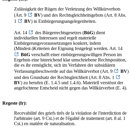
Zulässigkeit der Rügen der Verletzung des Willkürverbots
(Art. 9
BV
) und des Rechtsgleichheitsgebots (Art. 8 Abs.
1
BV
) in Einbürgerungsangelegenheiten.
Art. 14
des Bürgerrechtsgesetzes (
BüG
) dient
individuellen Interessen und regelt materielle
Einbürgerungsvoraussetzungen konkret, indem
(Mindest-)Kriterien der Eignung festgelegt werden. Art. 14
BüG
verschafft einer einbürgerungswilligen Person im
Ergebnis eine hinreichend klar umschriebene Rechtsposition,
die es ihr ermöglicht, sich im Verfahren der subsidiären
Verfassungsbeschwerde auf das Willkürverbot (Art. 9
BV
)
und den Grundsatz der Rechtsgleichheit (Art. 8 Abs. 1
BV
) zu berufen (E. 1.4.5 und 1.4.6). Materiell verstösst der
angefochtene Entscheid nicht gegen das Willkürverbot (E. 4).
Regeste (fr):
Recevabilité des griefs tirés de la violation de l'interdiction de
l'arbitraire (art. 9 Cst.) et de l'égalité de traitement (art. 8 al. 1
Cst.) en matière de naturalisation.