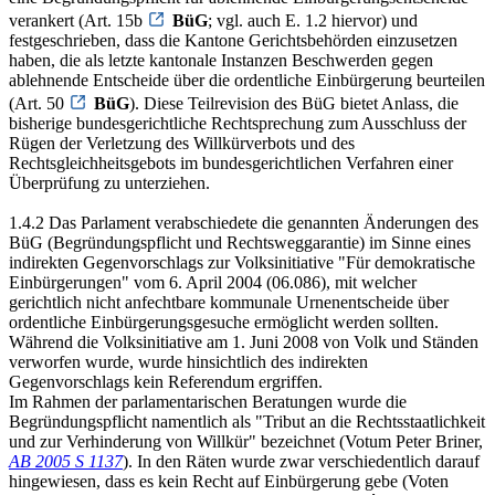
verankert (Art. 15b
BüG
; vgl. auch E. 1.2 hiervor) und
festgeschrieben, dass die Kantone Gerichtsbehörden einzusetzen
haben, die als letzte kantonale Instanzen Beschwerden gegen
ablehnende Entscheide über die ordentliche Einbürgerung beurteilen
(Art. 50
BüG
). Diese Teilrevision des BüG bietet Anlass, die
bisherige bundesgerichtliche Rechtsprechung zum Ausschluss der
Rügen der Verletzung des Willkürverbots und des
Rechtsgleichheitsgebots im bundesgerichtlichen Verfahren einer
Überprüfung zu unterziehen.
1.4.2 Das Parlament verabschiedete die genannten Änderungen des
BüG (Begründungspflicht und Rechtsweggarantie) im Sinne eines
indirekten Gegenvorschlags zur Volksinitiative "Für demokratische
Einbürgerungen" vom 6. April 2004 (06.086), mit welcher
gerichtlich nicht anfechtbare kommunale Urnenentscheide über
ordentliche Einbürgerungsgesuche ermöglicht werden sollten.
Während die Volksinitiative am 1. Juni 2008 von Volk und Ständen
verworfen wurde, wurde hinsichtlich des indirekten
Gegenvorschlags kein Referendum ergriffen.
Im Rahmen der parlamentarischen Beratungen wurde die
Begründungspflicht namentlich als "Tribut an die Rechtsstaatlichkeit
und zur Verhinderung von Willkür" bezeichnet (Votum Peter Briner,
AB 2005 S 1137
). In den Räten wurde zwar verschiedentlich darauf
hingewiesen, dass es kein Recht auf Einbürgerung gebe (Voten