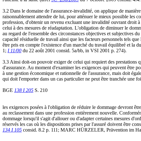
3.2 Dans le domaine de l'assurance-invalidité, on applique de manière g
raisonnablement attendre de lui, pour atténuer le mieux possible les co
profession, d'obtenir un revenu excluant une invalidité ouvrant droit 
celui à des mesures de réadaptation. L'obligation de diminuer le dommag
au regard de l'ensemble des circonstances objectives et subjectives d
capacité résiduelle de travail ainsi que les facteurs personnels tels qu
être pris en compte l'existence d'un marché du travail équilibré et la d
1;
I 11/00
du 22 août 2001 consid. 5a/bb, in VSI 2001 p. 274).
3.3 Ainsi doit-on pouvoir exiger de celui qui requiert des prestations 
d'assurance. Au moment d'examiner les exigences qui peuvent être posée
à une gestion économique et rationnelle de l'assurance, mais doit égal
qui doit l'emporter dans un cas particulier ne peut être tranchée une foi
BGE
138 I 205
S. 210
les exigences posées à l'obligation de réduire le dommage devront être
au reclassement dans une profession entièrement nouvelle. Conformémen
dommage lorsqu'il s'agit d'allouer ou d'adapter certaines mesures d'or
réservés les cas où les dispositions prises par l'assuré doivent être 
134 I 105
consid. 8.2 p. 111; MARC HÜRZELER, Prävention im Haftpfl