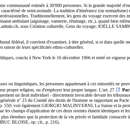
une communauté estimée à 30'000 personnes. Si la grande majorité d'en
caractérisé de semi-nomade. La tradition d'itinérance (ou nomadisme) re
s professionnelles. Traditionnellement, les gens du voyage exercent des m
rtisanat ambulant (aiguisage, vannerie, rétamage, etc.), quand bien même
ak.admin.ch, sous Création culturelle, Gens du voyage; JOËLLE SAMBU
ribunal fédéral, il convient d'examiner, à titre général, si et dans que
en raison de leurs spécificités ethno-culturelles.
 et politiques, conclu à New York le 16 décembre 1966 et entré en vigueur
ieuses ou linguistiques, les personnes appartenant à ces minorités ne pe
 leur propre religion, ou d'employer leur propre langue. L'art. 27
Pac
iquement un droit individuel - directement invocable devant les tribunau
vation générale n° 23 du Comité des droits de l'homme se rapportant
, p. 550; voir également GIORGIO MALINVERNI, La Suisse et la protecti
champs d'application de ces deux normes étaient identiques et leur r
 plus étendues que la protection de la vie privée et familiale consacrée à 
AMBUC BLOISE, op. cit., p. 216).