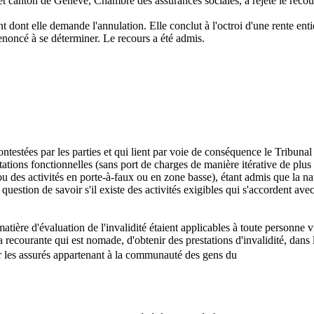
t canton de Genève, Chambre des assurances sociales, a rejeté le recours
nt dont elle demande l'annulation. Elle conclut à l'octroi d'une rente ent
renoncé à se déterminer. Le recours a été admis.
contestées par les parties et qui lient par voie de conséquence le Tribuna
mitations fonctionnelles (sans port de charges de manière itérative de plu
u des activités en porte-à-faux ou en zone basse), étant admis que la na
a question de savoir s'il existe des activités exigibles qui s'accordent av
atière d'évaluation de l'invalidité étaient applicables à toute personne vi
 recourante qui est nomade, d'obtenir des prestations d'invalidité, dans 
er les assurés appartenant à la communauté des gens du