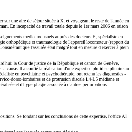
sur une aire de séjour située à X. et voyageant le reste de l'année en
ari. En incapacité de travail totale depuis le 1er mars 2006 en raison
renseignements médicaux usuels auprès des docteurs F., spécialiste en
rgie orthopédique et traumatologie de l'appareil locomoteur (rapport du
onsidérant que l'assurée était malgré tout en mesure d'exercer à plein
urd'hui: la Cour de justice de la République et canton de Genève,
a cause. Il a confié la réalisation d'une expertise pluridisciplinaire au
cialiste en psychiatrie et psychothérapie, ont retenu les diagnostics -
 cervico-dorso-lombaires et de protrusion discale L4-L5 médiane et
néralisée et d'hyperphagie associée à d'autres perturbations
sitions. Se fondant sur les conclusions de cette expertise, l'office AI