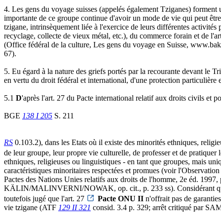
4. Les gens du voyage suisses (appelés également Tziganes) forment 
importante de ce groupe continue d'avoir un mode de vie qui peut être 
tzigane, intrinsèquement liée à l'exercice de leurs différentes activité
recyclage, collecte de vieux métal, etc.), du commerce forain et de l'a
(Office fédéral de la culture, Les gens du voyage en Suisse, www.b
67).
5. Eu égard à la nature des griefs portés par la recourante devant le T
en vertu du droit fédéral et international, d'une protection particulière 
5.1
D
'après l'art. 27 du Pacte international relatif aux droits civils
BGE
138 I 205
S. 211
RS
0.103.2), dans les Etats où il existe des minorités ethniques, relig
de leur groupe, leur propre vie culturelle, de professer et de pratiquer
ethniques, religieuses ou linguistiques - en tant que groupes, mais un
caractéristiques minoritaires respectées et promues (voir l'Obser
Pactes des Nations Unies relatifs aux droits de l'homme, 2e éd. 1997
KÄLIN/MALINVERNI/NOWAK, op. cit., p. 233 ss). Considérant que les 
toutefois jugé que l'art. 27
Pacte ONU II
n'offrait pas de garanties
vie tzigane (ATF
129 II 321
consid. 3.4 p. 329; arrêt critiqué par S