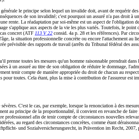
énérale le principe selon lequel un invalide doit, avant de requérir des
nséquences de son invalidité; c'est pourquoi un assuré n'a pas droit à un
à une rente. La réadaptation par soi-même est un aspect de l'obligation 
e s'applique aux aspects de la vie les plus variés. Toutefois, le point 
u cas concret (ATF
113 V 22
consid. 4a p. 28 et les références). Par circo
e l'âge, la situation professionnelle concrète ou encore l'attachement au
urée prévisible des rapports de travail (arrêts du Tribunal fédéral des as
qu'il prenne toutes les mesures qu'un homme raisonnable prendrait dans l
s à un assuré au titre de son obligation de réduire le dommage, l'admini
ement tenir compte de manière appropriée du droit de chacun au respect 
s pour toutes. Cela étant, plus la mise à contribution de l'assureur est i
 sévères. C'est le cas, par exemple, lorsque la renonciation à des mesure
t au principe de la proportionnalité, il convient en revanche de faire p
dre professionnel afin de tenir compte de circonstances nouvelles releva
considérées, au regard des circonstances concrètes, comme étant déraiso
icht- und Sozialversicherungsrecht, in Prävention im Recht, 2007, p.