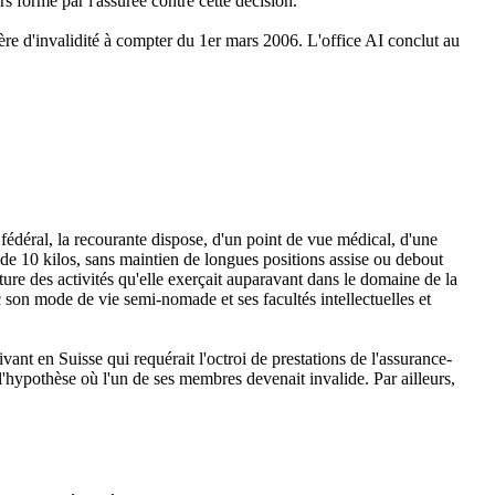
 formé par l'assurée contre cette décision.
ière d'invalidité à compter du 1er mars 2006. L'office AI conclut au
l fédéral, la recourante dispose, d'un point de vue médical, d'une
s de 10 kilos, sans maintien de longues positions assise ou debout
ture des activités qu'elle exerçait auparavant dans le domaine de la
ec son mode de vie semi-nomade et ses facultés intellectuelles et
vant en Suisse qui requérait l'octroi de prestations de l'assurance-
l'hypothèse où l'un de ses membres devenait invalide. Par ailleurs,