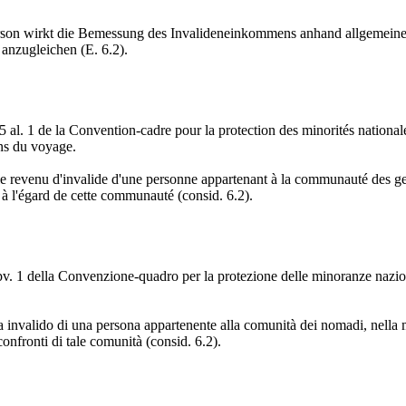
son wirkt die Bemessung des Invalideneinkommens anhand allgemeiner s
 anzugleichen (E. 6.2).
rt. 5 al. 1 de la Convention-cadre pour la protection des minorités national
ens du voyage.
 revenu d'invalide d'une personne appartenant à la communauté des gens
e à l'égard de cette communauté (consid. 6.2).
 cpv. 1 della Convenzione-quadro per la protezione delle minoranze nazion
to da invalido di una persona appartenente alla comunità dei nomadi, nella
confronti di tale comunità (consid. 6.2).