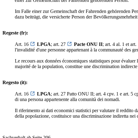
einer zur Gemeinschaft der Fahrenden gehörenden Person.
Im Falle einer zur Gemeinschaft der Fahrenden gehörenden Per
dazu beiträgt, die versicherte Person der Bevölkerungsmehrheit
Regeste (fr):
Art. 16
LPGA
; art. 27
Pacte ONU II
; art. 4 al. 1 et a
l'invalidité d'une personne appartenant à la communauté des g
Le recours aux données économiques statistiques pour évaluer le
majorité de la population, constitue une discrimination indirect
Regesto (it):
Art. 16
LPGA
; art. 27 Patto ONU II; art. 4 cpv. 1 e art. 5
di una persona appartenente alla comunità dei nomadi.
Il riferimento ai dati economici statistici per valutare il reddi
della popolazione, costituisce una discriminazione indiretta nei 
Sachverhalt ab Seite 206