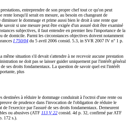
 prestations, entreprendre de son propre chef tout ce qu'on peut
e rente lorsqu'il serait en mesure, au besoin en changeant de
de diminuer le dommage et prime aussi bien le droit à une rente que
de savoir si une mesure peut être exigée d'un assuré doit être examiné
nstances subjectives, il faut entendre en premier lieu l'importance de la
 lieu de domicile. Parmi les circonstances objectives doivent notamment
surances
I 750/04
du 5 avril 2006 consid. 5.3, in SVR 2007 IV n° 1 p.
a même situation s'il devait s'attendre à ne recevoir aucune prestation
stration ne doit pas se laisser guider uniquement par l'intérêt général
de ses droits fondamentaux. La question de savoir quel est l'intérêt
mportante, plus
s destinées à réduire le dommage conduirait à l'octroi d'une rente ou
reuve de prudence dans l'invocation de l'obligation de réduire le
nt de l'exercice par l'assuré de ses droits fondamentaux. Demeurent
nnables ou abusives (ATF
113 V 22
consid. 4d p. 32, confirmé par ATF
 172 s.).