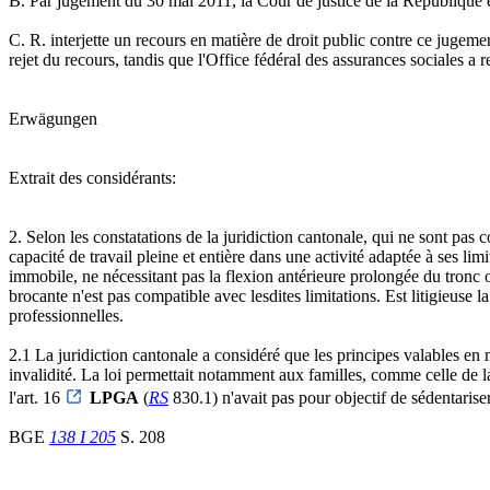
B. Par jugement du 30 mai 2011, la Cour de justice de la République e
C. R. interjette un recours en matière de droit public contre ce jugeme
rejet du recours, tandis que l'Office fédéral des assurances sociales a 
Erwägungen
Extrait des considérants:
2. Selon les constatations de la juridiction cantonale, qui ne sont pas 
capacité de travail pleine et entière dans une activité adaptée à ses li
immobile, ne nécessitant pas la flexion antérieure prolongée du tronc o
brocante n'est pas compatible avec lesdites limitations. Est litigieuse l
professionnelles.
2.1 La juridiction cantonale a considéré que les principes valables en m
invalidité. La loi permettait notamment aux familles, comme celle de la
l'art. 16
LPGA
(
RS
830.1) n'avait pas pour objectif de sédentaris
BGE
138 I 205
S. 208