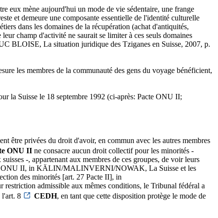
tre eux mène aujourd'hui un mode de vie sédentaire, une frange
ste et demeure une composante essentielle de l'identité culturelle
étiers dans les domaines de la récupération (achat d'antiquités,
 leur champ d'activité ne saurait se limiter à ces seuls domaines
C BLOISE, La situation juridique des Tziganes en Suisse, 2007, p.
lle mesure les membres de la communauté des gens du voyage bénéficient,
 pour la Suisse le 18 septembre 1992 (ci-après: Pacte ONU II;
uvent être privées du droit d'avoir, en commun avec les autres membres
te ONU II
ne consacre aucun droit collectif pour les minorités -
x suisses -, appartenant aux membres de ces groupes, de voir leurs
 au Pacte ONU II, in KÄLIN/MALINVERNI/NOWAK, La Suisse et les
on des minorités [art. 27 Pacte II], in
estriction admissible aux mêmes conditions, le Tribunal fédéral a
l'art. 8
CEDH
, en tant que cette disposition protège le mode de