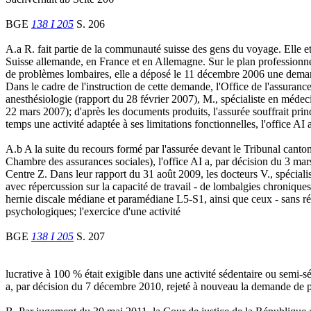
BGE
138 I 205
S. 206
A.a R. fait partie de la communauté suisse des gens du voyage. Elle et
Suisse allemande, en France et en Allemagne. Sur le plan professionnel
de problèmes lombaires, elle a déposé le 11 décembre 2006 une demand
Dans le cadre de l'instruction de cette demande, l'Office de l'assuranc
anesthésiologie (rapport du 28 février 2007), M., spécialiste en médeci
22 mars 2007); d'après les documents produits, l'assurée souffrait pri
temps une activité adaptée à ses limitations fonctionnelles, l'office A
A.b A la suite du recours formé par l'assurée devant le Tribunal cant
Chambre des assurances sociales), l'office AI a, par décision du 3 mars 
Centre Z. Dans leur rapport du 31 août 2009, les docteurs V., spécialist
avec répercussion sur la capacité de travail - de lombalgies chronique
hernie discale médiane et paramédiane L5-S1, ainsi que ceux - sans répe
psychologiques; l'exercice d'une activité
BGE
138 I 205
S. 207
lucrative à 100 % était exigible dans une activité sédentaire ou semi-s
a, par décision du 7 décembre 2010, rejeté à nouveau la demande de pr