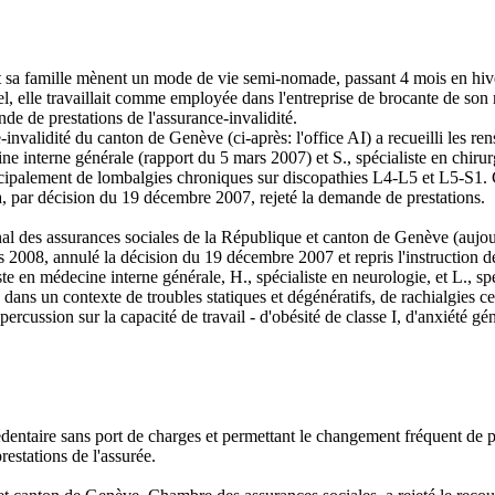
 sa famille mènent un mode de vie semi-nomade, passant 4 mois en hiver 
, elle travaillait comme employée dans l'entreprise de brocante de son m
e de prestations de l'assurance-invalidité.
e-invalidité du canton de Genève (ci-après: l'office AI) a recueilli les 
ne interne générale (rapport du 5 mars 2007) et S., spécialiste en chiru
ncipalement de lombalgies chroniques sur discopathies L4-L5 et L5-S1. C
I a, par décision du 19 décembre 2007, rejeté la demande de prestations.
onal des assurances sociales de la République et canton de Genève (aujo
2008, annulé la décision du 19 décembre 2007 et repris l'instruction de l
e en médecine interne générale, H., spécialiste en neurologie, et L., spé
s dans un contexte de troubles statiques et dégénératifs, de rachialgies
rcussion sur la capacité de travail - d'obésité de classe I, d'anxiété gé
édentaire sans port de charges et permettant le changement fréquent de po
estations de l'assurée.