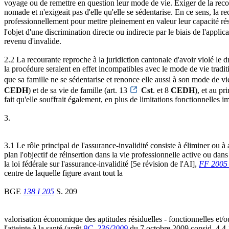
voyage ou de remettre en question leur mode de vie. Exiger de la recou
nomade et n'exigeait pas d'elle qu'elle se sédentarise. En ce sens, la re
professionnellement pour mettre pleinement en valeur leur capacité rési
l'objet d'une discrimination directe ou indirecte par le biais de l'applica
revenu d'invalide.
2.2 La recourante reproche à la juridiction cantonale d'avoir violé le dr
la procédure seraient en effet incompatibles avec le mode de vie tradi
que sa famille ne se sédentarise et renonce elle aussi à son mode de vie
CEDH
) et de sa vie de famille (art. 13
Cst
. et 8
CEDH
), et au pr
fait qu'elle souffrait également, en plus de limitations fonctionnelles 
3.
3.1 Le rôle principal de l'assurance-invalidité consiste à éliminer ou à 
plan l'objectif de réinsertion dans la vie professionnelle active ou dan
la loi fédérale sur l'assurance-invalidité [5e révision de l'AI],
FF 2005
centre de laquelle figure avant tout la
BGE
138 I 205
S. 209
valorisation économique des aptitudes résiduelles - fonctionnelles et/o
l'atteinte à la santé (arrêt
9C_236/2009
du 7 octobre 2009 consid. 4.4.