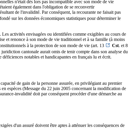
onnelles n'était dès lors pas incompatible avec son mode de vie
 étaient également dans l'obligation de se reconvertir
ltant de l'invalidité. Par conséquent, la recourante ne faisait pas
ait fondé sur les données économiques statistiques pour déterminer le
art. Les activités envisagées ou identifiées comme exigibles au cours de
se et renonce à son mode de vie traditionnel et à sa famille (à moins
constitutionnels à la protection de son mode de vie (art. 13
Cst
. et 8
la juridiction cantonale aurait omis de tenir compte dans son analyse du
 déficiences notables et handicapantes en français lu et écrit.
la capacité de gain de la personne assurée, en privilégiant au premier
tions en espèces (Message du 22 juin 2005 concernant la modification de
assurance-invalidité doit par conséquent procéder d'une démarche au
 exigées d'un assuré doivent être aptes à atténuer les conséquences de