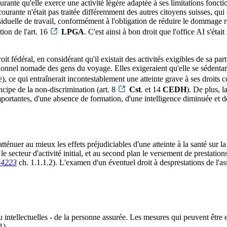
rante qu'elle exerce une activité légère adaptée à ses limitations foncti
courante n'était pas traitée différemment des autres citoyens suisses, qui
duelle de travail, conformément à l'obligation de réduire le dommage résu
tion de l'art. 16
LPGA
. C'est ainsi à bon droit que l'office AI s'ét
oit fédéral, en considérant qu'il existait des activités exigibles de sa p
tionnel nomade des gens du voyage. Elles exigeraient qu'elle se sédentari
), ce qui entraînerait incontestablement une atteinte grave à ses droits 
incipe de la non-discrimination (art. 8
Cst
. et 14
CEDH
). De plus, 
importantes, d'une absence de formation, d'une intelligence diminuée et de
atténuer au mieux les effets préjudiciables d'une atteinte à la santé sur 
s le secteur d'activité initial, et au second plan le versement de presta
 4223
ch. 1.1.1.2). L'examen d'un éventuel droit à desprestations de l'
u intellectuelles - de la personne assurée. Les mesures qui peuvent être
1).